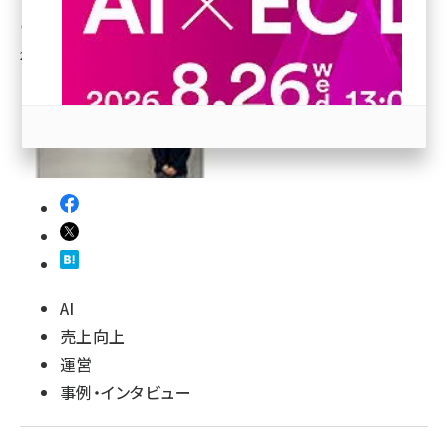
小林 香織
[執筆]
revico (740)
2025年3月17日 8:00
参加登録はこちら↑
AI
売上向上
運営
事例・インタビュー