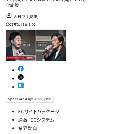
化施策
大村 マリ
[執筆]
2025年2月5日 7:00
Sponsored by:
W２株式会社
ECサイトパッケージ
通販・ECシステム
業界動向