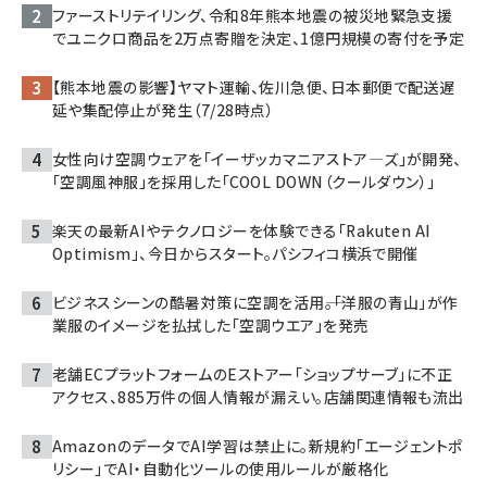
ファーストリテイリング、令和8年熊本地震の被災地緊急支援
でユニクロ商品を2万点寄贈を決定、1億円規模の寄付を予定
【熊本地震の影響】ヤマト運輸、佐川急便、日本郵便で配送遅
延や集配停止が発生（7/28時点）
女性向け空調ウェアを「イーザッカマニアストア―ズ」が開発、
「空調風神服」を採用した「COOL DOWN（クールダウン）」
楽天の最新AIやテクノロジーを体験できる「Rakuten AI
Optimism」、今日からスタート。パシフィコ横浜で開催
ビジネスシーンの酷暑対策に空調を活用――。「洋服の青山」が作
業服のイメージを払拭した「空調ウエア」を発売
老舗ECプラットフォームのEストアー「ショップサーブ」に不正
アクセス、885万件の個人情報が漏えい。店舗関連情報も流出
AmazonのデータでAI学習は禁止に。新規約「エージェントポ
リシー」でAI・自動化ツールの使用ルールが厳格化