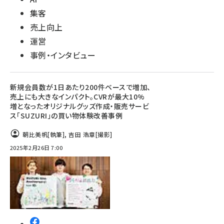
集客
売上向上
運営
事例・インタビュー
新規会員数が1日あたり200件ベースで増加、
売上にも大きなインパクト。CVRが最大10%
増となったオリジナルグッズ作成・販売サービ
ス「SUZURI」の買い物体験改善事例
朝比美帆
[執筆]
,
吉田 浩章
[撮影]
2025年2月26日 7:00