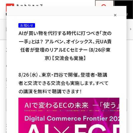
メ
ネットショップ担当者フォーラム
イ
検索
MENU
ン
お知らせ
コ
連載・特集
|
海外
海外情報
海外
AI
メタバース
AIが買い物を代行する時代に打つべき「次の
ン
一手」とは？ アルペン、オイシックス、元UA責
テ
事例・インタビュー の 記事［5ページ目］
任者が登壇のリアルECセミナー（8/26＠東
ン
京）【交流会も実施】
ツ
678記事
amazon (2249)
に
8/26（水）、東京・四谷で開催。登壇者・聴講
yahoo (1901)
移
記事種別：事例・インタビュー
者と交流できる交流会も実施します。すべて
並び順：新しい順
動
楽天 (1871)
の講演を無料で聴講できます！
ecbeing (1207)
表示記事を絞り込む
アスクル (1119)
base (1077)
生成AI活用に“本気”のLINEヤフー。EC×AIで
工数7割減の事例も
ビィ・フォアード (773)