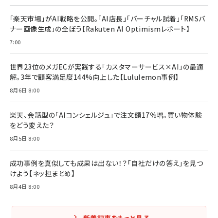
「楽天市場」がAI戦略を公開。「AI店長」「バーチャル試着」「RMSバ
ナー画像生成」の全ぼう【Rakuten AI Optimismレポート】
7:00
世界23位のメガECが実践する「カスタマーサービス×AI」の最適
解。3年で顧客満足度144%向上した【Lululemon事例】
8月6日 8:00
楽天、会話型の「AIコンシェルジュ」で注文額17％増。買い物体験
をどう変えた？
8月5日 8:00
成功事例を真似しても成果は出ない！？「自社だけの答え」を見つ
けよう【ネッ担まとめ】
8月4日 8:00