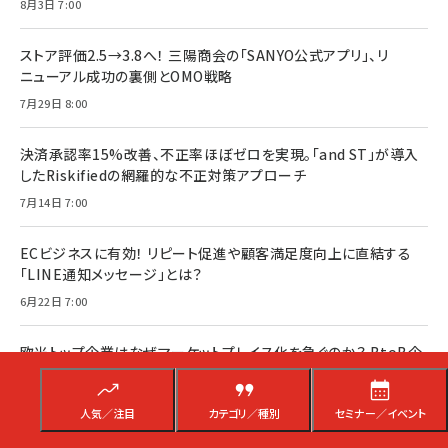
8月3日 7:00
ストア評価2.5→3.8へ！ 三陽商会の「SANYO公式アプリ」、リ
ニューアル成功の裏側とOMO戦略
7月29日 8:00
決済承認率15%改善、不正率ほぼゼロを実現。「and ST」が導入
したRiskifiedの網羅的な不正対策アプローチ
7月14日 7:00
ECビジネスに有効！ リピート促進や顧客満足度向上に直結する
「LINE通知メッセージ」とは？
6月22日 7:00
欧米トップ企業はなぜマーケットプレイス化を急ぐのか？ BtoB企
業の競争力を高める新潮流
4月21日 7:00
人気／注目
カテゴリ／種別
セミナー／イベント