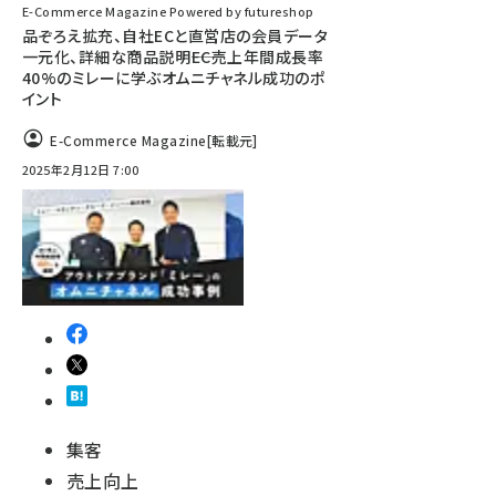
E-Commerce Magazine Powered by futureshop
品ぞろえ拡充、自社ECと直営店の会員データ
一元化、詳細な商品説明――EC売上年間成長率
40%のミレーに学ぶオムニチャネル成功のポ
イント
E-Commerce Magazine
[転載元]
2025年2月12日 7:00
集客
売上向上