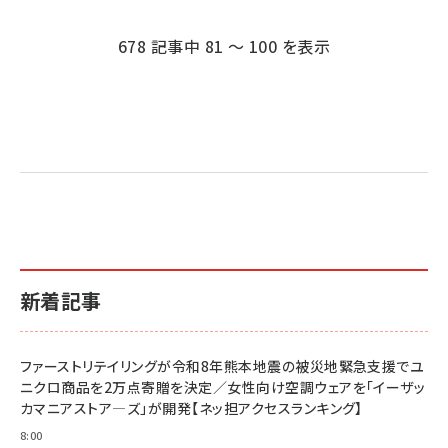
ペー
ジ
678 記事中 81 ～ 100 を表示
送
り
新着記事
ファーストリテイリングが令和8年熊本地震の被災地緊急支援でユ
ニクロ商品を2万点寄贈を決定／女性向け空調ウェアを「イーザッ
カマニアストア―ズ」が開発【ネッ担アクセスランキング】
8:00