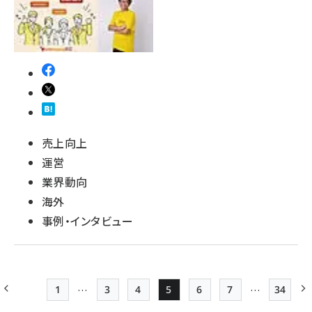
売上向上
運営
業界動向
海外
事例・インタビュー
…
…
1
3
4
5
6
7
34
前ページ
先頭ページ
Page
Page
Page
Page
Page
最終ペ