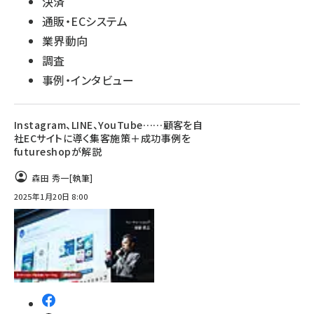
決済
通販・ECシステム
業界動向
調査
事例・インタビュー
Instagram、LINE、YouTube……顧客を自
社ECサイトに導く集客施策＋成功事例を
futureshopが解説
森田 秀一
[執筆]
2025年1月20日 8:00