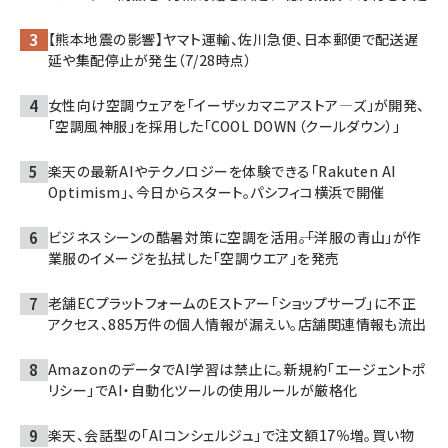
【熊本地震の影響】ヤマト運輸、佐川急便、日本郵便で配送遅
延や集配停止が発生（7/28時点）
女性向け空調ウェアを「イーザッカマニアストア―ズ」が開発、
「空調風神服」を採用した「COOL DOWN（クールダウン）」
楽天の最新AIやテクノロジーを体験できる「Rakuten AI
Optimism」、今日からスタート。パシフィコ横浜で開催
ビジネスシーンの酷暑対策に空調を活用――。「洋服の青山」が作
業服のイメージを払拭した「空調ウエア」を発売
老舗ECプラットフォームのEストアー「ショップサーブ」に不正
アクセス、885万件の個人情報が漏えい。店舗関連情報も流出
AmazonのデータでAI学習は禁止に。新規約「エージェントポ
リシー」でAI・自動化ツールの使用ルールが厳格化
楽天、会話型の「AIコンシェルジュ」で注文額17％増。買い物