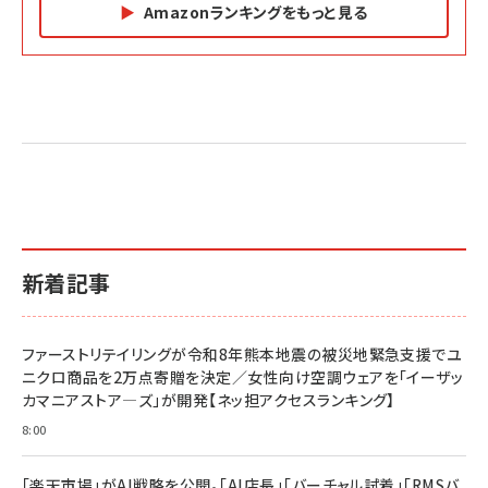
Amazonランキングをもっと見る
Amazon マーケティング・セールス全般関連書籍 の
Amazon ビジネス・経済関連書籍 の売れ筋ランキン
Amazon 経営戦略関連書籍 の売れ筋ランキング
売れ筋ランキング
グ
更新日時：2026/06/26 19:05
更新日時：2026/06/26 19:05
更新日時：2026/06/26 19:05
2億円を売り上げたプロが教える note×AI 最強の
anan(アンアン)2026/07/01号 No.2501[魅せる
ベインキャピタル 企業価値向上力の秘密
副業
カラダ2026／宮舘涼太]
￥2,640
￥1,870
￥880
イシューからはじめよ［改訂版］――知的生産の「シンプ
小さな会社は戦略が9割
anan(アンアン)2026/06/24号 No.2500増刊
ルな本質」
スペシャルエディション[王道エンタメの矜持／
￥1,980
新着記事
BTS]
￥2,200
￥1,100
ドリルを売るには穴を売れ
経営メモ 16年の起業家人生で得た知見
ファーストリテイリングが令和8年熊本地震の被災地緊急支援でユ
anan(アンアン)2026/07/08号 No.2502[2026
￥1,815
￥2,750
ニクロ商品を2万点寄贈を決定／女性向け空調ウェアを「イーザッ
年後半、あなたの恋と運命／山田涼介]
カマニアストア―ズ」が開発【ネッ担アクセスランキング】
￥880
Brand Shift(ブランド・シフト): 「信頼」で選ばれ
影響力の武器［新版］：人を動かす七つの原理
8:00
る時代の成長戦略
￥3,190
ママ投資家が育休中に１億貯めた株式投資
￥2,420
￥1,870
「楽天市場」がAI戦略を公開。「AI店長」「バーチャル試着」「RMSバ