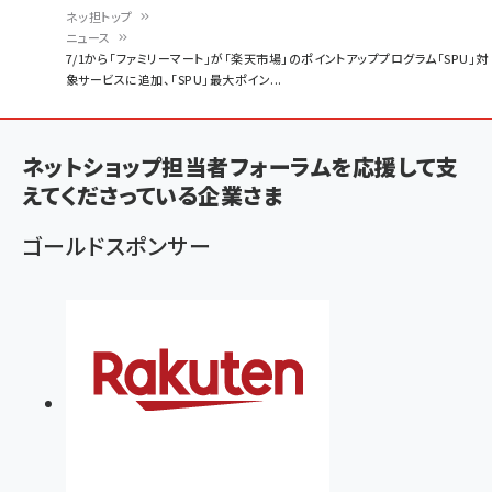
ネッ担トップ
ニュース
パ
7/1から「ファミリーマート」が「楽天市場」のポイントアッププログラム「SPU」対
象サービスに追加、「SPU」最大ポイン...
ン
く
ず
ネットショップ担当者フォーラムを応援して支
えてくださっている企業さま
ゴールドスポンサー