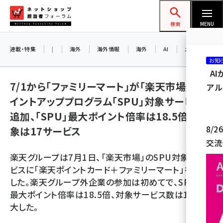
メ
ネットショップ担当者フォーラム
イ
検索
MENU
ン
コ
連載・特集
|
海外
海外情報
海外
AI
メタバース
お知
ン
A
テ
7/1から「ファミリーマート」が「楽天市場」のポ
アル
ン
イントアッププログラム「SPU」対象サービスに
ツ
amazon (2247)
追加、「SPU」最大ポイント倍率は18.5倍、対
に
8/
象は17サービス
yahoo (1900)
移
交流
動
楽天 (1871)
楽天グループは7月1日、「楽天市場」のSPU対象サー
ecbeing (1207)
ビスに「楽天ポイントカード＋ファミリーマート」を追加
した。楽天グループ外企業の参加は初めてで、SPUの
アスクル (1119)
最大ポイント倍率は18.5倍、対象サービス数は17に拡
base (1074)
大した。
ビィ・フォアード (773)