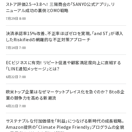
ストア評価2.5→3.8へ！ 三陽商会の「SANYO公式アプリ」、リ
ニューアル成功の裏側とOMO戦略
7月29日 8:00
決済承認率15%改善、不正率ほぼゼロを実現。「and ST」が導入
したRiskifiedの網羅的な不正対策アプローチ
7月14日 7:00
ECビジネスに有効！ リピート促進や顧客満足度向上に直結する
「LINE通知メッセージ」とは？
6月22日 7:00
欧米トップ企業はなぜマーケットプレイス化を急ぐのか？ BtoB企
業の競争力を高める新潮流
4月21日 7:00
サステナブルな付加価値を「利益」につなげる新時代の成長戦略。
Amazon提供の「Climate Pledge Friendly」プログラムの全貌