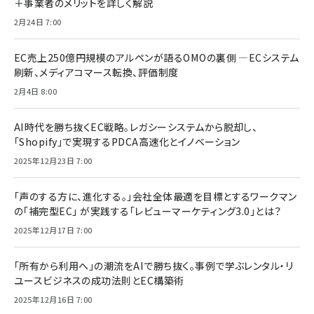
＋事業者のメリットを詳しく解説
2月24日 7:00
EC売上250億円規模のアルペンが語るOMOの裏側 ―ECシステム
刷新、メディアコマース転換、評価制度
2月4日 8:00
AI時代を勝ち抜くEC戦略。レガシーシステムから脱却し、
「Shopify」で実現するPDCA高速化とイノベーション
2025年12月23日 7:00
「声のする方に、進化する。」会社全体最適を目標とするワークマン
の「補完型EC」 が実践する「レビューマーケティング3.0」とは？
2025年12月17日 7:00
「所有から利用へ」の潮流をAIで勝ち抜く。事例で学ぶレンタル・リ
ユースビジネスの成功法則とEC構築術
2025年12月16日 7:00