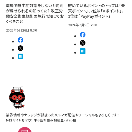
職場で熱中症対策をしないと罰則
貯めているポイントのトップは「楽
が課せられるの知ってた？ 改正労
天ポイント」、2位は「Vポイント」、
働安全衛生規則の施行で知ってお
3位は「PayPayポイント」
くべきこと
2024年7月5日 7:00
2025年5月26日 8:30
業界情報やナレッジが詰まったメルマガ配信やソーシャルもよろしくです！
姉妹サイトもぜひ：
ネッ担お悩み相談室
・
Web担