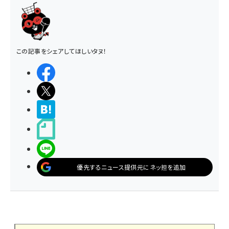
この記事をシェアしてほしいタヌ！
シェアする
ポストする
>ブクマする
noteで書く
LINEで送る
優先するニュース提供元にネッ担を追加