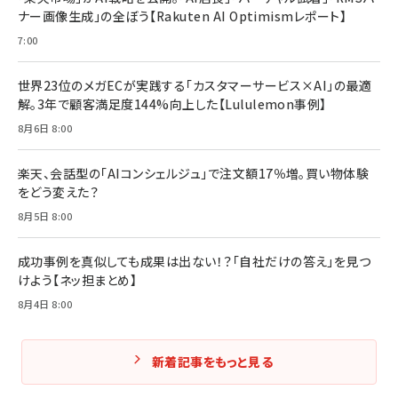
ナー画像生成」の全ぼう【Rakuten AI Optimismレポート】
フィードバック経営 「沈黙の組織」から「高め合う
マーケティングの真実 P&G・グリコで学んだ失敗
組織」へ
と成長の法則
7:00
組織の成果を最大化する ルールのデザイン
￥3,080
￥2,200
￥1,980
世界23位のメガECが実践する「カスタマーサービス×AI」の最適
解。3年で顧客満足度144%向上した【Lululemon事例】
Amazonランキングをもっと見る
Amazonランキングをもっと見る
8月6日 8:00
Amazonランキングをもっと見る
楽天、会話型の「AIコンシェルジュ」で注文額17％増。買い物体験
をどう変えた？
8月5日 8:00
成功事例を真似しても成果は出ない！？「自社だけの答え」を見つ
けよう【ネッ担まとめ】
8月4日 8:00
新着記事をもっと見る