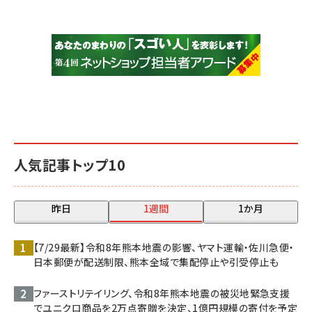
人気記事トップ10
昨日
1週間
1か月
【7/29最新】令和8年熊本地震の影響、ヤマト運輸・佐川急便・
日本郵便が配送制限、熊本全域で集配停止や引受停止も
ファーストリテイリング、令和8年熊本地震の被災地緊急支援
でユニクロ商品を2万点寄贈を決定、1億円規模の寄付を予定