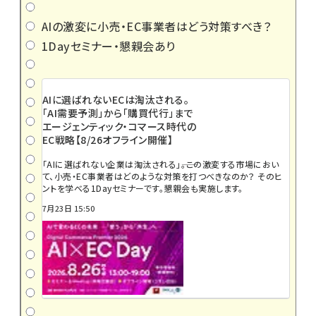
AIの激変に小売・EC事業者はどう対策すべき？
1Dayセミナー・懇親会あり
AIに選ばれないECは淘汰される。
「AI需要予測」から「購買代行」まで
エージェンティック・コマース時代の
EC戦略【8/26オフライン開催】
「AIに選ばれない企業は淘汰される」――。この激変する市場におい
て、小売・EC事業者はどのような対策を打つべきなのか？ そのヒ
ントを学べる1Dayセミナーです。懇親会も実施します。
7月23日 15:50