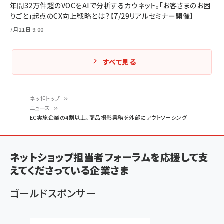
年間32万件超のVOCをAIで分析するカウネット。「お客さまのお困
りごと」起点のCX向上戦略とは？【7/29リアルセミナー開催】
7月21日 9:00
すべて見る
ネッ担トップ
ニュース
パ
EC実施企業の4割以上、商品撮影業務を外部にアウトソーシング
ン
く
ネットショップ担当者フォーラムを応援して支
ず
えてくださっている企業さま
ゴールドスポンサー