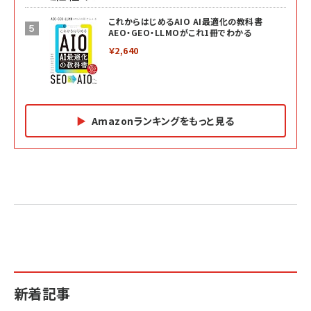
これからはじめるAIO AI最適化の教科書
AEO・GEO・LLMOがこれ1冊でわかる
￥2,640
Amazonランキングをもっと見る
Amazon マーケティング・セールス全般関連書籍 の
Amazon ビジネス・経済関連書籍 の売れ筋ランキン
Amazon 経営戦略関連書籍 の売れ筋ランキング
売れ筋ランキング
グ
更新日時：2026/06/26 19:05
更新日時：2026/06/26 19:05
更新日時：2026/06/26 19:05
2億円を売り上げたプロが教える note×AI 最強の
anan(アンアン)2026/07/01号 No.2501[魅せる
ベインキャピタル 企業価値向上力の秘密
副業
カラダ2026／宮舘涼太]
￥2,640
￥1,870
￥880
イシューからはじめよ［改訂版］――知的生産の「シンプ
小さな会社は戦略が9割
anan(アンアン)2026/06/24号 No.2500増刊
ルな本質」
スペシャルエディション[王道エンタメの矜持／
￥1,980
新着記事
BTS]
￥2,200
￥1,100