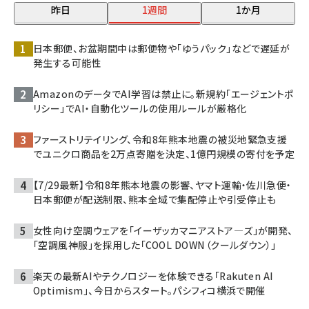
昨日
1週間
1か月
日本郵便、お盆期間中は郵便物や「ゆうパック」などで遅延が
発生する可能性
AmazonのデータでAI学習は禁止に。新規約「エージェントポ
リシー」でAI・自動化ツールの使用ルールが厳格化
ファーストリテイリング、令和8年熊本地震の被災地緊急支援
でユニクロ商品を2万点寄贈を決定、1億円規模の寄付を予定
【7/29最新】令和8年熊本地震の影響、ヤマト運輸・佐川急便・
日本郵便が配送制限、熊本全域で集配停止や引受停止も
女性向け空調ウェアを「イーザッカマニアストア―ズ」が開発、
「空調風神服」を採用した「COOL DOWN（クールダウン）」
楽天の最新AIやテクノロジーを体験できる「Rakuten AI
Optimism」、今日からスタート。パシフィコ横浜で開催