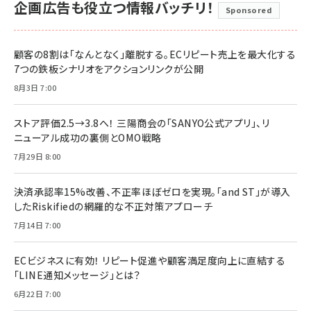
企画広告も役立つ情報バッチリ！
Sponsored
顧客の8割は「なんとなく」離脱する。ECリピート売上を最大化する
7つの鉄板シナリオをアクションリンクが公開
8月3日 7:00
ストア評価2.5→3.8へ！ 三陽商会の「SANYO公式アプリ」、リ
ニューアル成功の裏側とOMO戦略
7月29日 8:00
決済承認率15%改善、不正率ほぼゼロを実現。「and ST」が導入
したRiskifiedの網羅的な不正対策アプローチ
7月14日 7:00
ECビジネスに有効！ リピート促進や顧客満足度向上に直結する
「LINE通知メッセージ」とは？
6月22日 7:00