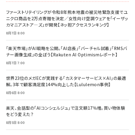
ドリルを売るには穴を売れ
経営メモ 16年の起業家人生で得た知見
ファーストリテイリングが令和8年熊本地震の被災地緊急支援でユ
anan(アンアン)2026/07/08号 No.2502[2026
￥1,815
￥2,750
ニクロ商品を2万点寄贈を決定／女性向け空調ウェアを「イーザッ
年後半、あなたの恋と運命／山田涼介]
カマニアストア―ズ」が開発【ネッ担アクセスランキング】
￥880
Brand Shift(ブランド・シフト): 「信頼」で選ばれ
影響力の武器［新版］：人を動かす七つの原理
8月7日 8:00
る時代の成長戦略
￥3,190
ママ投資家が育休中に１億貯めた株式投資
￥2,420
￥1,870
「楽天市場」がAI戦略を公開。「AI店長」「バーチャル試着」「RMSバ
ナー画像生成」の全ぼう【Rakuten AI Optimismレポート】
フィードバック経営 「沈黙の組織」から「高め合う
マーケティングの真実 P&G・グリコで学んだ失敗
組織」へ
と成長の法則
8月7日 7:00
組織の成果を最大化する ルールのデザイン
￥3,080
￥2,200
￥1,980
世界23位のメガECが実践する「カスタマーサービス×AI」の最適
解。3年で顧客満足度144%向上した【Lululemon事例】
Amazonランキングをもっと見る
Amazonランキングをもっと見る
8月6日 8:00
Amazonランキングをもっと見る
楽天、会話型の「AIコンシェルジュ」で注文額17％増。買い物体験
をどう変えた？
8月5日 8:00