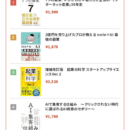
ターネット産業」30年史
￥1,980
2億円を売り上げたプロが教える note×AI 最
強の副業
￥1,870
増補改訂版 起業の科学 スタートアップサイエ
ンスVer.2
￥3,520
AIで集客する仕組み ～クリックされない時代
に選ばれるAI検索のセオリー～
￥1,760