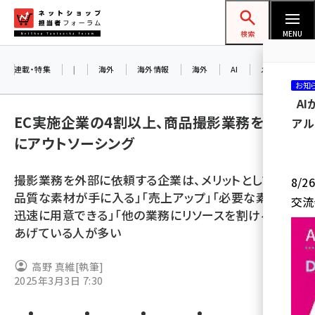
メ
ネットショップ担当者フォーラム
イ
検索
MENU
ン
コ
連載・特集
|
海外
海外情報
海外
AI
メタバース
お知
ン
A
テ
EC実施企業の4割以上、商品撮影業務を外部
アル
ン
にアウトソーシング
ツ
amazon (2258)
に
撮影業務を外部に依頼する企業は、メリットとして「高
8/
yahoo (1907)
移
品質な素材が手に入る」「売上アップ」「必要な素材を
交流
動
楽天 (1874)
迅速に用意できる」「他の業務にリソースを割ける」を
あげている人が多い
ecbeing (1211)
アスクル (1122)
高野 真維
[執筆]
2025年3月3日 7:30
base (1083)
ビィ・フォアード (777)