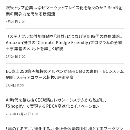
欧米トップ企業はなぜマーケットプレイス化を急ぐのか？ BtoB企
業の競争力を高める新潮流
4月21日 7:00
サステナブルな付加価値を「利益」につなげる新時代の成長戦略。
Amazon提供の「Climate Pledge Friendly」プログラムの全貌
＋事業者のメリットを詳しく解説
2月24日 7:00
EC売上250億円規模のアルペンが語るOMOの裏側 ―ECシステム
刷新、メディアコマース転換、評価制度
2月4日 8:00
AI時代を勝ち抜くEC戦略。レガシーシステムから脱却し、
「Shopify」で実現するPDCA高速化とイノベーション
2025年12月23日 7:00
「声のする方に、進化する。」会社全体最適を目標とするワークマン