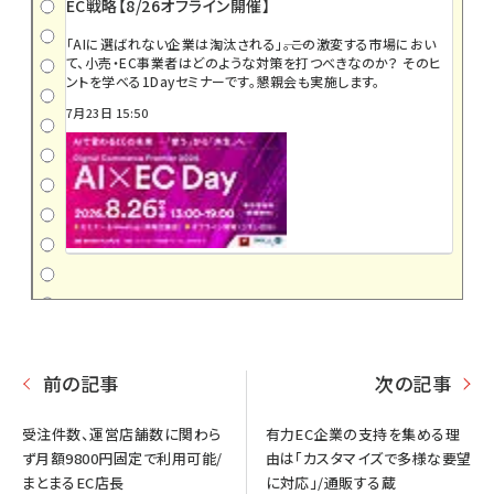
EC戦略【8/26オフライン開催】
「AIに選ばれない企業は淘汰される」――。この激変する市場におい
て、小売・EC事業者はどのような対策を打つべきなのか？ そのヒ
ントを学べる1Dayセミナーです。懇親会も実施します。
7月23日 15:50
前の記事
次の記事
受注件数、運営店舗数に関わら
有力EC企業の支持を集める理
ず月額9800円固定で利用可能/
由は「カスタマイズで多様な要望
まとまるEC店長
に対応」/通販する蔵