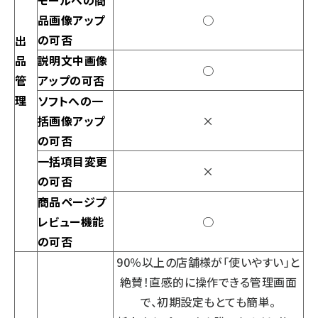
モールへの商
品画像アップ
○
の可否
出
品
説明文中画像
○
管
アップの可否
理
ソフトへの一
括画像アップ
×
の可否
一括項目変更
×
の可否
商品ページプ
レビュー機能
○
の可否
90％以上の店舗様が「使いやすい」と
絶賛！直感的に操作できる管理画面
で、初期設定もとても簡単。