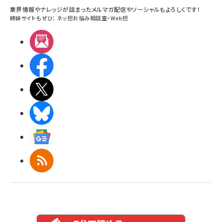
業界情報やナレッジが詰まったメルマガ配信やソーシャルもよろしくです！
姉妹サイトもぜひ：
ネッ担お悩み相談室
・
Web担
メルマガ
Facebook
X(エックス)
BlueSky
Googleニュース
RSS