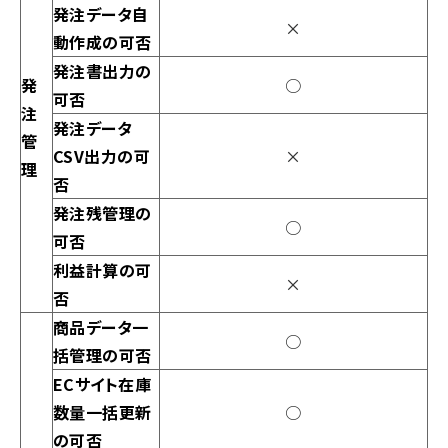
発注データ自
×
動作成の可否
発注書出力の
発
○
可否
注
発注データ
管
CSV出力の可
×
理
否
発注残管理の
○
可否
利益計算の可
×
否
商品データ一
○
括管理の可否
ECサイト在庫
数量一括更新
○
の可否