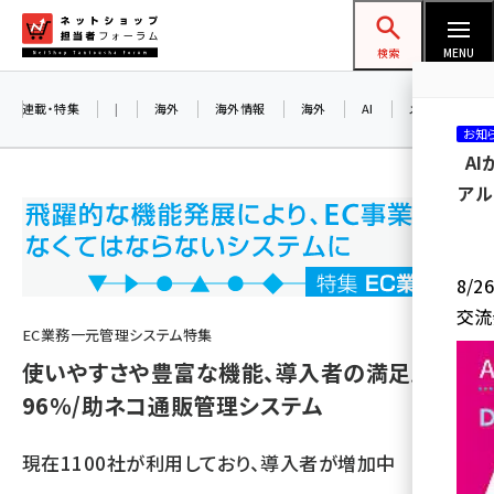
メ
ネットショップ担当者フォーラム
イ
検索
MENU
ン
コ
連載・特集
|
海外
海外情報
海外
AI
メタバース
お知
ン
A
テ
アル
ン
ツ
amazon (2247)
に
8/
yahoo (1901)
移
交流
動
楽天 (1871)
EC業務一元管理システム特集
使いやすさや豊富な機能、導入者の満足度は
ecbeing (1207)
96％/助ネコ通販管理システム
アスクル (1119)
base (1075)
現在1100社が利用しており、導入者が増加中
ビィ・フォアード (773)