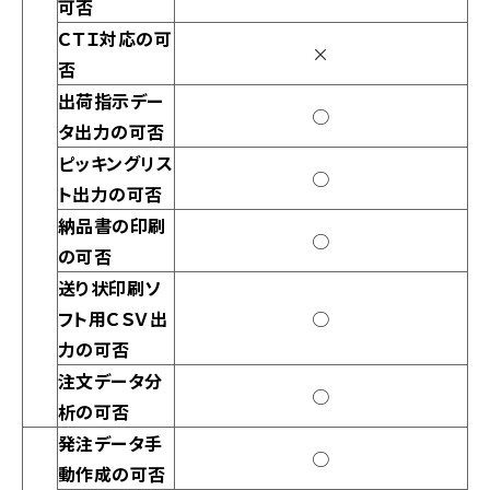
可否
ＣＴＩ対応の可
×
否
出荷指示デー
○
タ出力の可否
ピッキングリス
○
ト出力の可否
納品書の印刷
○
の可否
送り状印刷ソ
フト用ＣＳＶ出
○
力の可否
注文データ分
○
析の可否
発注データ手
○
動作成の可否