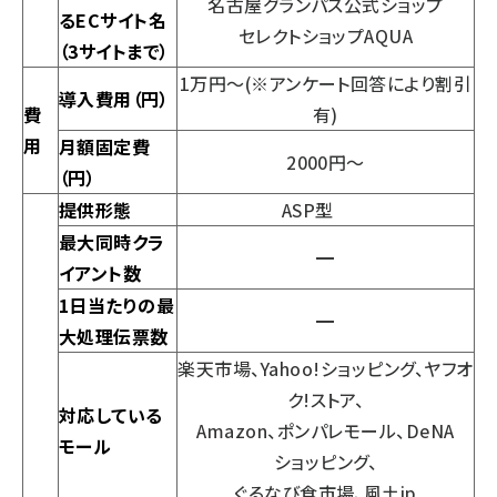
名古屋グランパス公式ショップ
るECサイト名
セレクトショップAQUA
（3サイトまで）
1万円～(※アンケート回答により割引
導入費用（円）
費
有)
用
月額固定費
2000円～
（円）
提供形態
ASP型
最大同時クラ
━
イアント数
1日当たりの最
━
大処理伝票数
楽天市場、Yahoo!ショッピング、ヤフオ
ク!ストア、
対応している
Amazon、ポンパレモール、DeNA
モール
ショッピング、
ぐるなび食市場、風土jp