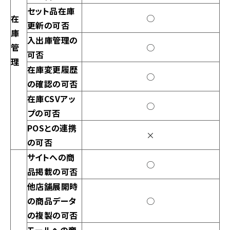
セット品在庫
○
在
更新の可否
庫
入出庫管理の
管
○
可否
理
在庫変更履歴
○
の確認の可否
在庫CSVアッ
○
プの可否
POSとの連携
×
の可否
サイトへの商
○
品掲載の可否
他店舗展開時
の商品データ
○
の複製の可否