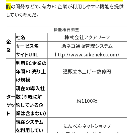
能
の開発などで、有力EC企業が利用しやすい機能を提供
していく考えだ。
機能概要調査
社名
株式会社アクアリーフ
企
サービス名
助ネコ通販管理システム
業
サイトURL
http://www.sukeneko.com/
利用EC企業の
年間EC売り上
通販立ち上げ～数億円
げ規模
現在の導入社
ター
数（※既に解
約1100社
ゲッ
約している企
ト
業は含まない）
現在システム
にんべんネットショップ
を利用してい