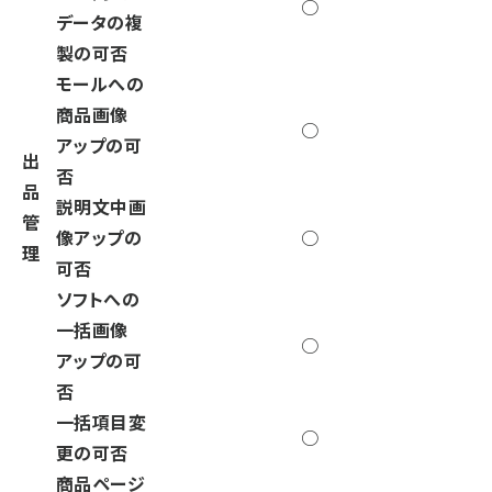
○
データの複
製の可否
モールへの
商品画像
○
アップの可
出
否
品
説明文中画
管
像アップの
○
理
可否
ソフトへの
一括画像
○
アップの可
否
一括項目変
○
更の可否
商品ページ