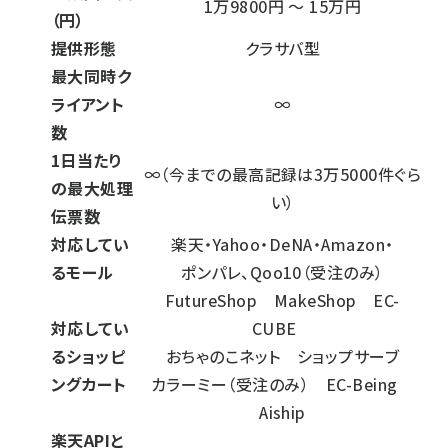
1万9800円 〜 15万円
（円）
提供形態
クラサバ型
最大同時ク
ライアント
∞
数
1日当たり
∞（今までの最高記録は3万5000件ぐら
の最大処理
い）
伝票数
対応してい
楽天・Yahoo・DeNA・Amazon・
るモール
ポンパレ、Qoo10（受注のみ）
FutureShop MakeShop EC-
対応してい
CUBE
るショッピ
おちゃのこネット ショップサーブ
ングカート
カラーミー（受注のみ） EC-Being
Aiship
楽天APIと