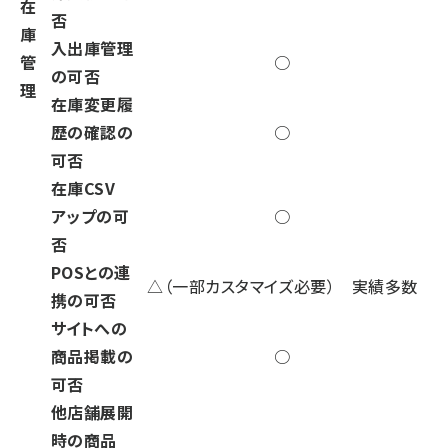
在
否
庫
入出庫管理
管
○
の可否
理
在庫変更履
歴の確認の
○
可否
在庫CSV
アップの可
○
否
POSとの連
△（一部カスタマイズ必要） 実績多数
携の可否
サイトへの
商品掲載の
○
可否
他店舗展開
時の商品