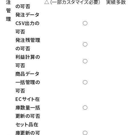
注
△（一部カスタマイズ必要） 実績多数
の可否
管
発注データ
理
CSV出力の
○
可否
発注残管理
○
の可否
利益計算の
○
可否
商品データ
一括管理の
○
可否
ECサイト在
庫数量一括
○
更新の可否
セット品在
庫更新の可
○