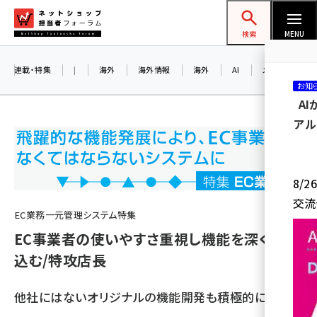
メ
ネットショップ担当者フォーラム
イ
検索
MENU
ン
コ
連載・特集
|
海外
海外情報
海外
AI
メタバース
お知
ン
A
テ
アル
ン
ツ
amazon (2249)
に
8/
yahoo (1901)
移
交流
動
楽天 (1871)
EC業務一元管理システム特集
EC事業者の使いやすさ重視し機能を深く作り
ecbeing (1207)
込む/特攻店長
アスクル (1119)
base (1077)
他社にはないオリジナルの機能開発も積極的に進める
ビィ・フォアード (773)