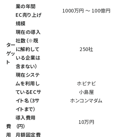
業の年間
1000万円 ～ 100億円
EC売り上げ
規模
現在の導入
社数（※既
ター
に解約して
250社
ゲッ
いる企業は
ト
含まない）
現在システ
ムを利用し
ホビナビ
ているECサ
小島屋
イト名（3サ
ホンコンマダム
イトまで）
導入費用
10万円
費
（円）
用
月額固定費