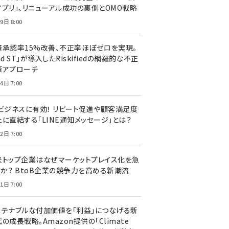
アプリ」、リニューアル成功の裏側とOMO戦略
9日 8:00
済承認率15%改善、不正率ほぼゼロを実現。
nd ST」が導入したRiskifiedの網羅的な不正
策アプローチ
4日 7:00
Cビジネスに有効！ リピート促進や顧客満足度
上に直結する「LINE通知メッセージ」とは？
2日 7:00
米トップ企業はなぜマーケットプレイス化を急
のか？ BtoB企業の競争力を高める新潮流
1日 7:00
ステナブルな付加価値を「利益」につなげる新
の成長戦略。Amazon提供の「Climate