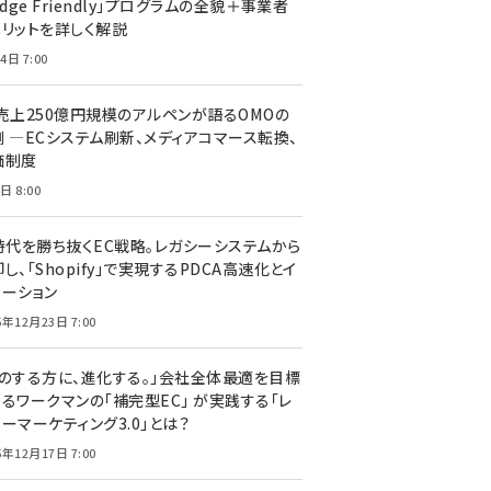
edge Friendly」プログラムの全貌＋事業者
メリットを詳しく解説
4日 7:00
C売上250億円規模のアルペンが語るOMOの
側 ―ECシステム刷新、メディアコマース転換、
価制度
日 8:00
I時代を勝ち抜くEC戦略。レガシーシステムから
し、「Shopify」で実現するPDCA高速化とイ
ベーション
5年12月23日 7:00
声のする方に、進化する。」会社全体最適を目標
するワークマンの「補完型EC」 が実践する「レ
ーマーケティング3.0」とは？
5年12月17日 7:00