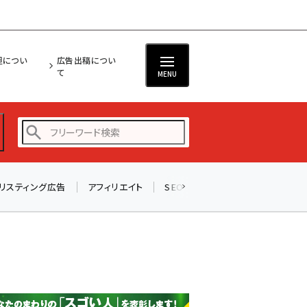
担につい
広告出稿につい
て
MENU
リスティング広告
アフィリエイト
SEO
メール
ソーシャル
amazon (2245)
yahoo (1900)
楽天 (1871)
ecbeing (1207)
アスクル (1118)