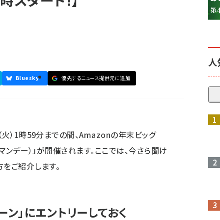
8時スタート！】
人
Bluesky
優先するニュース提供元に追加
参加登録はこちら↑
（火）1時59分までの間、Amazonの年末ビッグ
ーマンデー）
」が
開催
されます。ここでは、今さら聞け
方をご紹介します。
ーン」にエントリーしておく