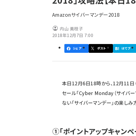
2018」攻略法【本日1
く
ず
Amazonサイバーマンデー2018
内山 美枝子
2018年12月7日 7:00
シェア
ポスト
はてブ
本日12月6日18時から、12月11日
セール「
Cyber Monday（サイバ
ない「サイバーマンデー」の楽しみ
①「ポイントアップキャンペ