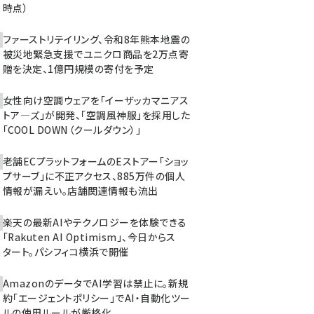
時点）
ファーストリテイリング、令和8年熊本地震の
被災地緊急支援でユニクロ商品を2万点寄
贈を決定、1億円規模の寄付を予定
女性向け空調ウェアを「イーザッカマニアス
トア―ズ」が開発、「空調風神服」を採用した
「COOL DOWN（クールダウン）」
老舗ECプラットフォームのEストアー「ショッ
プサーブ」に不正アクセス、885万件の個人
情報が漏えい。店舗関連情報も流出
楽天の最新AIやテクノロジーを体験できる
「Rakuten AI Optimism」、今日からス
タート。パシフィコ横浜で開催
AmazonのデータでAI学習は禁止に。新規
約「エージェントポリシー」でAI・自動化ツー
ルの使用ルールが厳格化