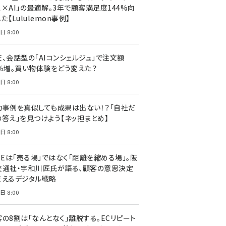
ス×AI」の最適解。3年で顧客満足度144%向
た【Lululemon事例】
日 8:00
天、会話型の「AIコンシェルジュ」で注文額
7％増。買い物体験をどう変えた？
日 8:00
功事例を真似しても成果は出ない！？「自社だ
の答え」を見つけよう【ネッ担まとめ】
日 8:00
NEは「売る場」ではなく「距離を縮める場」。阪
交通社・宇和川匠氏が語る、顧客の意思決定
支えるデジタル戦略
日 8:00
客の8割は「なんとなく」離脱する。ECリピート