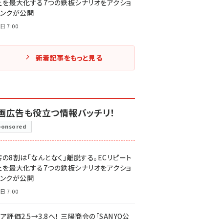
上を最大化する7つの鉄板シナリオをアクショ
リンクが公開
日 7:00
新着記事をもっと見る
画広告も役立つ情報バッチリ！
ponsored
客の8割は「なんとなく」離脱する。ECリピート
上を最大化する7つの鉄板シナリオをアクショ
リンクが公開
日 7:00
ア評価2.5→3.8へ！ 三陽商会の「SANYO公