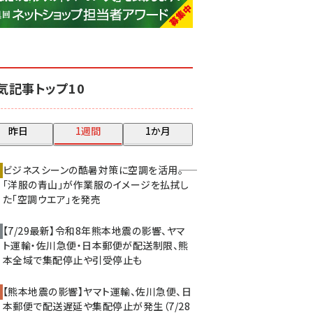
base (1071)
ビィ・フォアード (773)
revico (739)
気記事トップ10
昨日
1週間
1か月
ビジネスシーンの酷暑対策に空調を活用――。
「洋服の青山」が作業服のイメージを払拭し
た「空調ウエア」を発売
【7/29最新】令和8年熊本地震の影響、ヤマ
ト運輸・佐川急便・日本郵便が配送制限、熊
本全域で集配停止や引受停止も
【熊本地震の影響】ヤマト運輸、佐川急便、日
本郵便で配送遅延や集配停止が発生（7/28