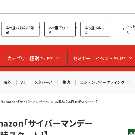
プ担当者フォーラム
ネッ
ネッ担お悩み相談
ネッ担アワー
ネッ担メルマ
て
室
ド！
ガ
お知らせ
AIが買い物を代行する時代に打つべき「次の一手」とは？
カテゴリ／種別
セミナー／イベント
から探す
から探す
アルペン、オイシックス、元UA責任者が登壇のリアルECセ
ミナー（8/26＠東京）【交流会も実施】
海外
AI
メタバース
集客
コンテンツマーケティング
8/26（水）、東京・四谷で開催。登壇者・聴講者と交流できる
交流会も実施します。すべての講演を無料で聴講できます！
Amazon「サイバーマンデー2018」攻略法【本日18時スタート！】
azon「サイバーマンデー