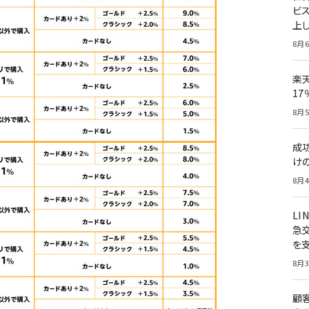
ビ
上し
8月6
楽
1
8月5
成
け
8月4
LI
急
を
8月3
顧