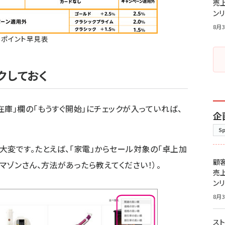
売
ン
8月3
ポイント早見表
クしておく
庫」欄の「もうすぐ開始」にチェックが入っていれば、
企
S
大変です。たとえば、「家電」からセール対象の「卓上加
顧
マゾンさん、方法があったら教えてください！）。
売
ン
8月3
スト