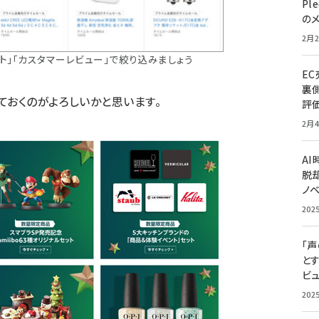
Pl
の
2月2
ント」「カスタマーレビュー」で絞り込みましょう
E
裏
ておくのがよろしいかと思います。
評
2月4
A
脱却
ノ
202
「
と
ビュ
202