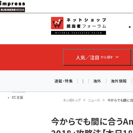
メ
イ
EC担当者
ネットショッ
ン
Web担当者
コ
製品導入
ン
企業IT
ソフト開発
テ
IoT・AI
人気／注目
から探す
ン
DCクラウド
研究・調査
ツ
エネルギー
に
連載・特集
|
海外
海外情報
ドローン
移
教育講座
EC支援
動
ネッ担トップ
ニュース
今からでも間に合う
パ
今からでも間に合うAm
ン