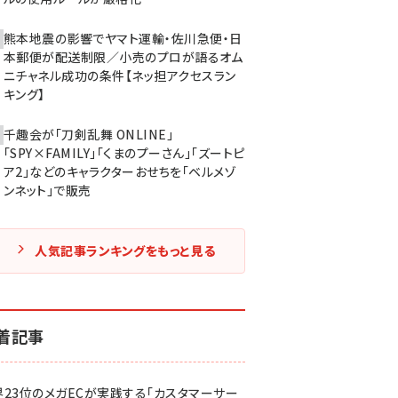
熊本地震の影響でヤマト運輸・佐川急便・日
本郵便が配送制限／小売のプロが語るオム
ニチャネル成功の条件【ネッ担アクセスラン
キング】
千趣会が「刀剣乱舞 ONLINE」
「SPY×FAMILY」「くまのプーさん」「ズートピ
ア2」などのキャラクターおせちを「ベルメゾ
ンネット」で販売
人気記事ランキングをもっと見る
着記事
界23位のメガECが実践する「カスタマーサー