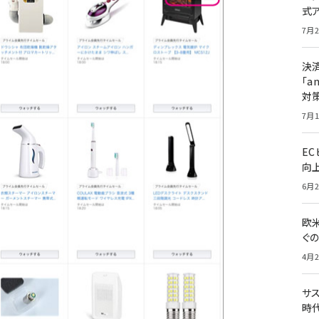
式
7月2
決
「a
対
7月1
E
向
6月2
欧
ぐ
4月2
サ
時代