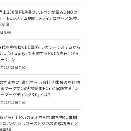
C売上250億円規模のアルペンが語るOMOの
側 ―ECシステム刷新、メディアコマース転換、
価制度
日 8:00
I時代を勝ち抜くEC戦略。レガシーシステムから
し、「Shopify」で実現するPDCA高速化とイ
ベーション
5年12月23日 7:00
声のする方に、進化する。」会社全体最適を目標
するワークマンの「補完型EC」 が実践する「レ
ーマーケティング3.0」とは？
5年12月17日 7:00
所有から利用へ」の潮流をAIで勝ち抜く。事例
学ぶレンタル・リユースビジネスの成功法則と
C構築術