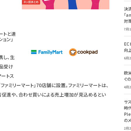
決
「a
対
7月1
ートと連
ション」
E
向
携し、生
6月2
商品受け
欧
マートス
ぐ
ファミリーマート」70店舗に設置。ファミリーマートは、
4月2
来店促進や、合わせ買いによる売上増加が見込めるとい
サ
時代
Pl
の
2月2