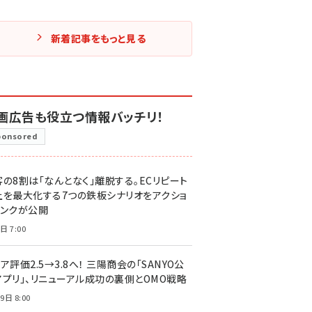
新着記事をもっと見る
画広告も役立つ情報バッチリ！
ponsored
客の8割は「なんとなく」離脱する。ECリピート
上を最大化する7つの鉄板シナリオをアクショ
リンクが公開
日 7:00
ア評価2.5→3.8へ！ 三陽商会の「SANYO公
アプリ」、リニューアル成功の裏側とOMO戦略
9日 8:00