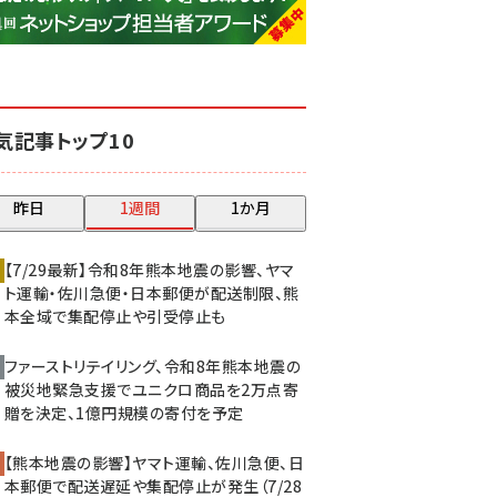
base (1077)
ビィ・フォアード (773)
revico (740)
気記事トップ10
昨日
1週間
1か月
【7/29最新】令和8年熊本地震の影響、ヤマ
ト運輸・佐川急便・日本郵便が配送制限、熊
本全域で集配停止や引受停止も
ファーストリテイリング、令和8年熊本地震の
被災地緊急支援でユニクロ商品を2万点寄
贈を決定、1億円規模の寄付を予定
【熊本地震の影響】ヤマト運輸、佐川急便、日
本郵便で配送遅延や集配停止が発生（7/28