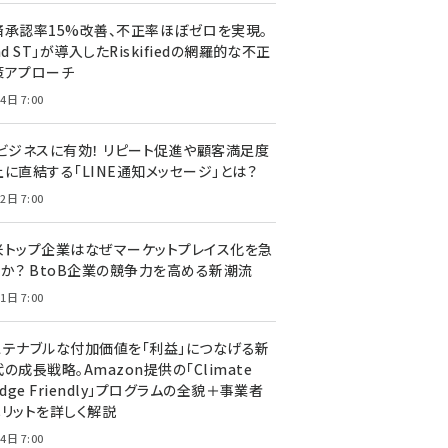
済承認率15%改善、不正率ほぼゼロを実現。
nd ST」が導入したRiskifiedの網羅的な不正
策アプローチ
4日 7:00
Cビジネスに有効！ リピート促進や顧客満足度
上に直結する「LINE通知メッセージ」とは？
2日 7:00
米トップ企業はなぜマーケットプレイス化を急
のか？ BtoB企業の競争力を高める新潮流
1日 7:00
ステナブルな付加価値を「利益」につなげる新
の成長戦略。Amazon提供の「Climate
edge Friendly」プログラムの全貌＋事業者
メリットを詳しく解説
4日 7:00