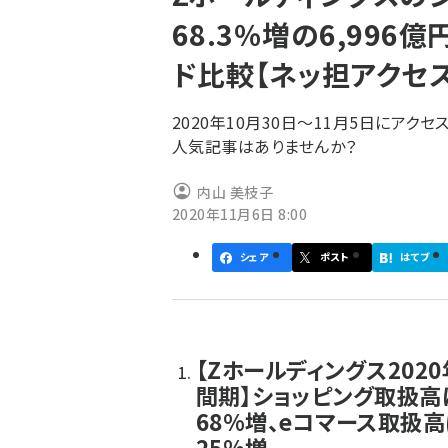
く
68.3％増の6,99
ず
ド比較【ネッ担アクセ
2020年10月30日～11月5日にアク
人気記事はありませんか？
内山 美枝子
2020年11月6日 8:00
シェア
ポスト
はてブ
【Zホールディングス202
間期】ショッピング取扱高
68%増、eコマース取扱
25%増