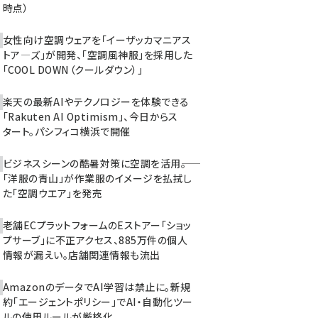
時点）
女性向け空調ウェアを「イーザッカマニアス
トア―ズ」が開発、「空調風神服」を採用した
「COOL DOWN（クールダウン）」
楽天の最新AIやテクノロジーを体験できる
「Rakuten AI Optimism」、今日からス
タート。パシフィコ横浜で開催
ビジネスシーンの酷暑対策に空調を活用――。
「洋服の青山」が作業服のイメージを払拭し
た「空調ウエア」を発売
老舗ECプラットフォームのEストアー「ショッ
プサーブ」に不正アクセス、885万件の個人
情報が漏えい。店舗関連情報も流出
AmazonのデータでAI学習は禁止に。新規
約「エージェントポリシー」でAI・自動化ツー
ルの使用ルールが厳格化