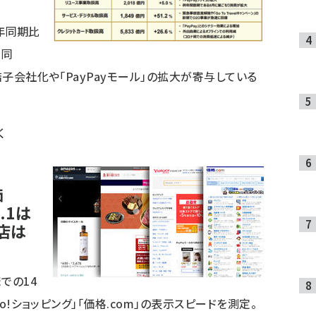
年同期比
は同
連結子会社化や「PayPayモール」の拡大が寄与している
く
価
.1は
ル店は
までの14
hoo!ショッピング」「価格.com」の表示スピードを測定。