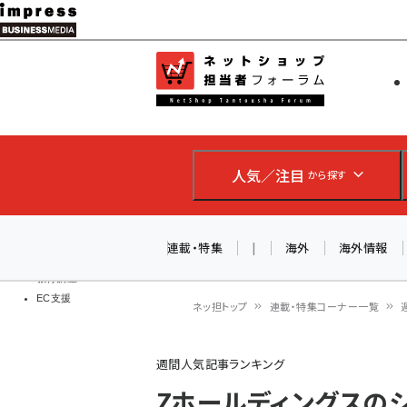
メ
イ
EC担当者
ネットショッ
ン
Web担当者
コ
製品導入
ン
企業IT
ソフト開発
テ
IoT・AI
人気／注目
から探す
ン
DCクラウド
研究・調査
ツ
エネルギー
に
連載・特集
|
海外
海外情報
ドローン
移
教育講座
EC支援
動
ネッ担トップ
連載・特集コーナー一覧
パ
週間人気記事ランキング
ン
Zホールディングスの