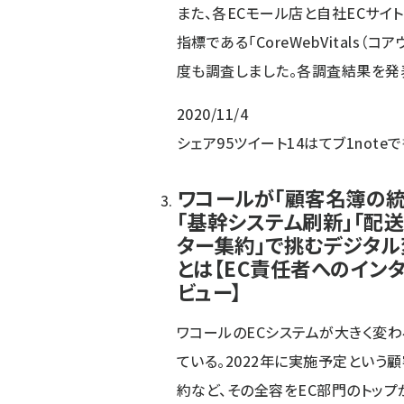
また、各ECモール店と自社ECサイト
指標である「CoreWebVitals
度も調査しました。各調査結果を発
2020/11/4
シェア
95
ツイート
14
はてブ
1
note
ワコールが「顧客名簿の統
「基幹システム刷新」「配
ター集約」で挑むデジタル
とは【EC責任者へのイン
ビュー】
ワコールのECシステムが大きく変わ
ている。2022年に実施予定という
約など、その全容をEC部門のトップ