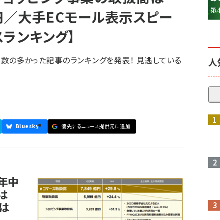
6億円／大手ECモール表示スピー
スランキング】
セス数の多かった記事のランキングを発表！ 見逃している
人
参加登録はこちら↑
Bluesky
優先するニュース提供元に追加
0年中
は
高は