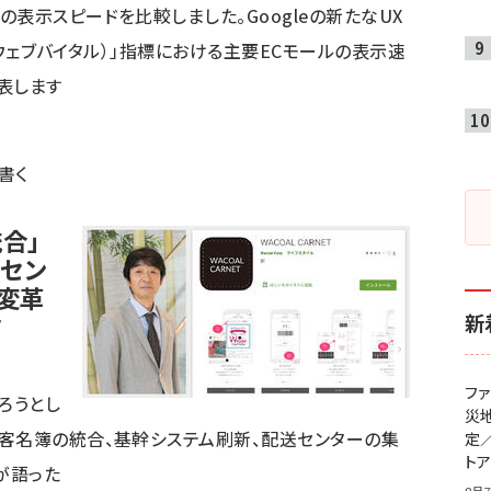
の表示スピードを比較しました。Googleの新たなUX
（コアウェブバイタル）」指標における主要ECモールの表示速
表します
で書く
合」
送セン
変革
タ
新
フ
ろうとし
災
顧客名簿の統合、基幹システム刷新、配送センターの集
定
ト
が語った