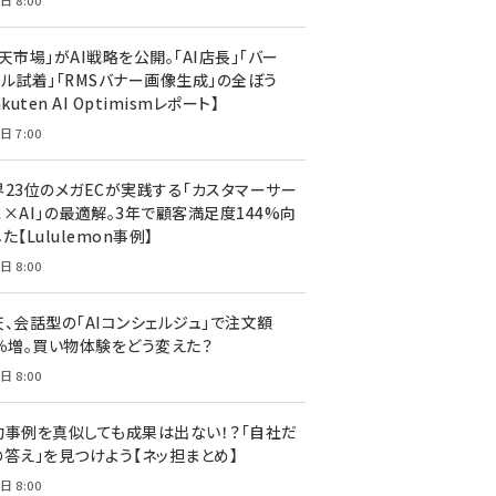
日 8:00
天市場」がAI戦略を公開。「AI店長」「バー
ャル試着」「RMSバナー画像生成」の全ぼう
akuten AI Optimismレポート】
日 7:00
界23位のメガECが実践する「カスタマーサー
ス×AI」の最適解。3年で顧客満足度144%向
た【Lululemon事例】
日 8:00
天、会話型の「AIコンシェルジュ」で注文額
7％増。買い物体験をどう変えた？
日 8:00
功事例を真似しても成果は出ない！？「自社だ
の答え」を見つけよう【ネッ担まとめ】
日 8:00