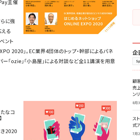
Pay主催
さらに強
応える
イベント
EXPO 2020」。EC業界4団体のトップ・幹部によるパネ
企
ー「ozie」「小島屋」による対談など全11講演を用意
S
顧
売
ン
8月3
も新たなコ
】
スト
式
2020
7月2