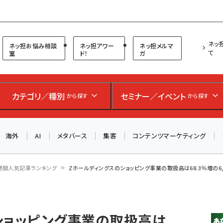
プ担当者フォーラム
ネッ
ネッ担お悩み相談
ネッ担アワー
ネッ担メルマ
て
室
ド！
ガ
お知らせ
AIが買い物を代行する時代に打つべき「次の一手」とは？
カテゴリ／種別
セミナー／イベント
から探す
から探す
アルペン、オイシックス、元UA責任者が登壇のリアルECセ
ミナー（8/26＠東京）【交流会も実施】
海外
AI
メタバース
集客
コンテンツマーケティング
8/26（水）、東京・四谷で開催。登壇者・聴講者と交流できる
交流会も実施します。すべての講演を無料で聴講できます！
週間人気記事ランキング
Zホールディングスのショッピング事業の取扱高は68.3％増の6,
ショッピング事業の取扱高は