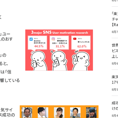
8月7
「楽
く
チ
【R
8月7
am」ユー
人のおす
世
ビ
m」の
上し
ると、
8月6
は「信
楽
影響している
1
8月5
成
け
人気サイ
ネス成功の
8月4