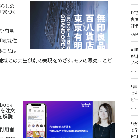
暮らしの
「家づく
E
裏
評
京・有明
2月4
「地域住
こと」。
A
脱却
地域との共生供創の実現をめざす、モノの販売にとど
ノ
202
「
と
ビュ
book
202
理を注文
を解説
「
内利用者
で
E