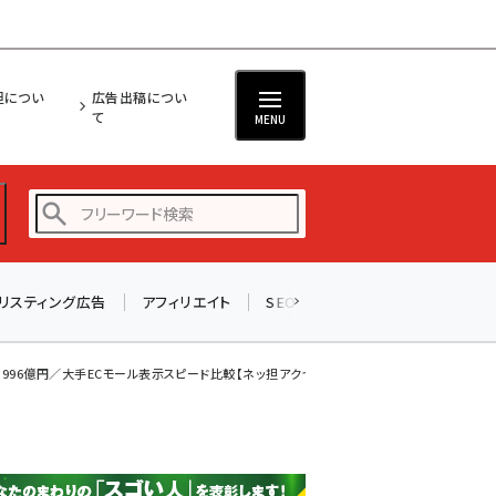
担につい
広告出稿につい
て
MENU
リスティング広告
アフィリエイト
SEO
メール
ソーシャル
amazon (2249)
yahoo (1901)
996億円／大手ECモール表示スピード比較【ネッ担アクセ...
楽天 (1871)
ecbeing (1207)
アスクル (1119)