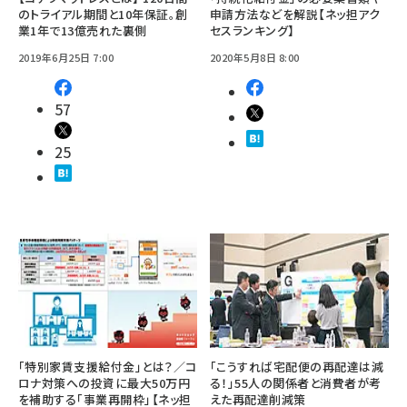
のトライアル期間と10年保証。創
申請方法などを解説【ネッ担アク
業1年で13億売れた裏側
セスランキング】
2019年6月25日 7:00
2020年5月8日 8:00
57
25
「特別家賃支援給付金」とは？／コ
「こうすれば宅配便の再配達は減
ロナ対策への投資に最大50万円
る！」55人の関係者と消費者が考
を補助する「事業再開枠」【ネッ担
えた再配達削減策