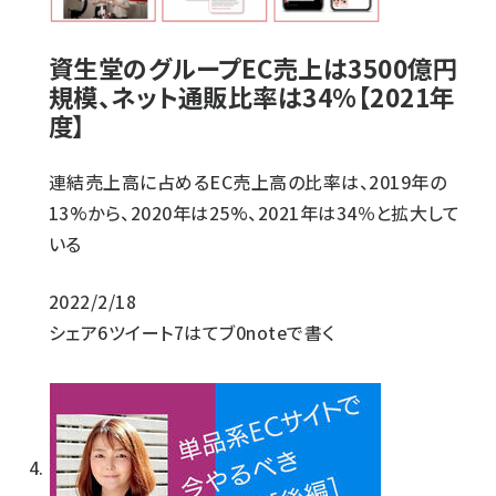
資生堂のグループEC売上は3500億円
規模、ネット通販比率は34%【2021年
度】
連結売上高に占めるEC売上高の比率は、2019年の
13%から、2020年は25%、2021年は34％と拡大して
いる
2022/2/18
シェア
6
ツイート
7
はてブ
0
noteで書く