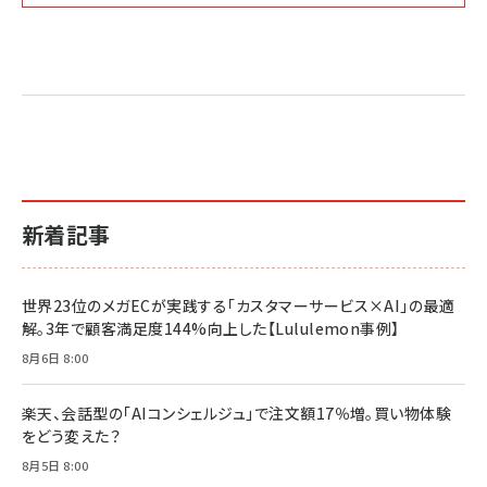
Amazon マーケティング・セールス全般関連書籍 の
Amazon ビジネス・経済関連書籍 の売れ筋ランキン
Amazon 経営戦略関連書籍 の売れ筋ランキング
売れ筋ランキング
グ
更新日時：2026/06/26 19:05
更新日時：2026/06/26 19:05
更新日時：2026/06/26 19:05
2億円を売り上げたプロが教える note×AI 最強の
anan(アンアン)2026/07/01号 No.2501[魅せる
ベインキャピタル 企業価値向上力の秘密
副業
カラダ2026／宮舘涼太]
￥2,640
￥1,870
￥880
イシューからはじめよ［改訂版］――知的生産の「シンプ
小さな会社は戦略が9割
anan(アンアン)2026/06/24号 No.2500増刊
ルな本質」
スペシャルエディション[王道エンタメの矜持／
￥1,980
新着記事
BTS]
￥2,200
￥1,100
ドリルを売るには穴を売れ
経営メモ 16年の起業家人生で得た知見
世界23位のメガECが実践する「カスタマーサービス×AI」の最適
anan(アンアン)2026/07/08号 No.2502[2026
￥1,815
￥2,750
解。3年で顧客満足度144%向上した【Lululemon事例】
年後半、あなたの恋と運命／山田涼介]
￥880
8月6日 8:00
Brand Shift(ブランド・シフト): 「信頼」で選ばれ
影響力の武器［新版］：人を動かす七つの原理
る時代の成長戦略
￥3,190
ママ投資家が育休中に１億貯めた株式投資
楽天、会話型の「AIコンシェルジュ」で注文額17％増。買い物体験
￥2,420
￥1,870
をどう変えた？
フィードバック経営 「沈黙の組織」から「高め合う
8月5日 8:00
マーケティングの真実 P&G・グリコで学んだ失敗
組織」へ
と成長の法則