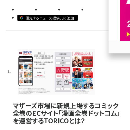
revico (739)
優先するニュース提供元に追加
参加
マザーズ市場に新規上場するコミック
全巻のECサイト「漫画全巻ドットコム」
を運営するTORICOとは？