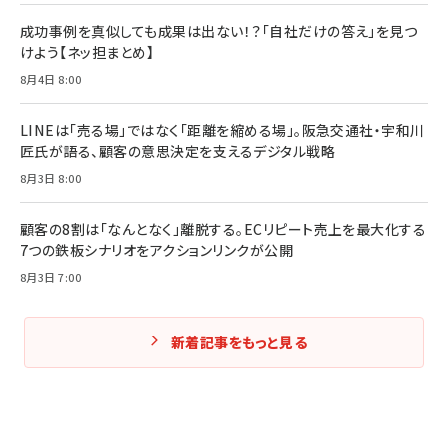
組織の成果を最大化する ルールのデザイン
￥3,080
￥2,200
成功事例を真似しても成果は出ない！？「自社だけの答え」を見つ
￥1,980
けよう【ネッ担まとめ】
8月4日 8:00
Amazonランキングをもっと見る
Amazonランキングをもっと見る
Amazonランキングをもっと見る
LINEは「売る場」ではなく「距離を縮める場」。阪急交通社・宇和川
匠氏が語る、顧客の意思決定を支えるデジタル戦略
8月3日 8:00
顧客の8割は「なんとなく」離脱する。ECリピート売上を最大化する
7つの鉄板シナリオをアクションリンクが公開
8月3日 7:00
新着記事をもっと見る