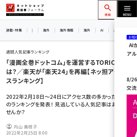
メ
ネットショップ担当者フォーラム
イ
検索
MENU
ン
コ
連載・特集
|
海外
海外情報
海外
AI
メタバース
お知
ン
A
テ
週間人気記事ランキング
アル
ン
「漫画全巻ドットコム」を運営するTORICOと
ツ
amazon (2247)
は？／楽天が「楽天24」を再編【ネッ担アクセ
に
8/
スランキング】
yahoo (1900)
移
交流
動
楽天 (1871)
2022年2月18日～24日にアクセス数の多かった記事
ecbeing (1207)
のランキングを発表！ 見逃している人気記事はありま
せんか？
アスクル (1119)
base (1074)
内山 美枝子
2022年2月25日 8:00
ビィ・フォアード (773)