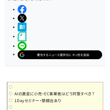
シェアする
ポストする
>ブクマする
noteで書く
LINEで送る
優先するニュース提供元にネッ担を追加
AIの激変に小売・EC事業者はどう対策すべき？
1Dayセミナー・懇親会あり