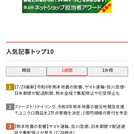
人気記事トップ10
昨日
1週間
1か月
【7/29最新】令和8年熊本地震の影響、ヤマト運輸・佐川急便・
日本郵便が配送制限、熊本全域で集配停止や引受停止も
ファーストリテイリング、令和8年熊本地震の被災地緊急支援
でユニクロ商品を2万点寄贈を決定、1億円規模の寄付を予定
【熊本地震の影響】ヤマト運輸、佐川急便、日本郵便で配送遅
延や集配停止が発生（7/28時点）