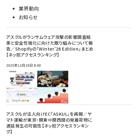
業界動向
お知らせ
アスクルがランサムウェア攻撃の影響調査結
果と安全性強化に向けた取り組みについて報
告／Shopifyの「Winter’26 Edition」まとめ
【ネッ担アクセスランキング】
2025年12月19日 8:00
アスクルが法人向けEC「ASKUL」を再開／ヤ
マト運輸が東京・関東⇔関西間の発着荷物に
遅延発生の可能性【ネッ担アクセスランキン
グ】