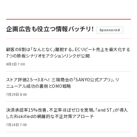
企画広告も役立つ情報バッチリ！
Sponsored
顧客の8割は「なんとなく」離脱する。ECリピート売上を最大化する
7つの鉄板シナリオをアクションリンクが公開
8月3日 7:00
ストア評価2.5→3.8へ！ 三陽商会の「SANYO公式アプリ」、リ
ニューアル成功の裏側とOMO戦略
7月29日 8:00
決済承認率15%改善、不正率ほぼゼロを実現。「and ST」が導入
したRiskifiedの網羅的な不正対策アプローチ
7月14日 7:00