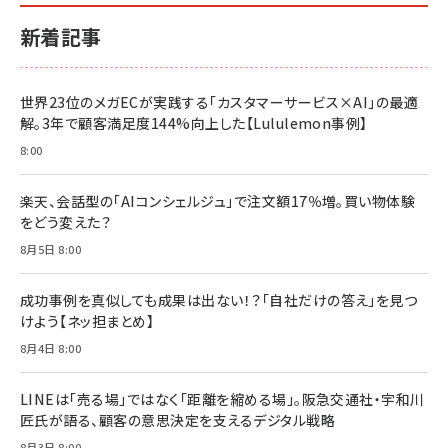
小さな会社は戦略が9割
anan(アンアン)2026/06/24号 No.2500増刊
ルな本質」
スペシャルエディション[王道エンタメの矜持／
￥1,980
新着記事
BTS]
￥2,200
￥1,100
ドリルを売るには穴を売れ
経営メモ 16年の起業家人生で得た知見
世界23位のメガECが実践する「カスタマーサービス×AI」の最適
anan(アンアン)2026/07/08号 No.2502[2026
￥1,815
￥2,750
解。3年で顧客満足度144%向上した【Lululemon事例】
年後半、あなたの恋と運命／山田涼介]
￥880
8:00
Brand Shift(ブランド・シフト): 「信頼」で選ばれ
影響力の武器［新版］：人を動かす七つの原理
る時代の成長戦略
￥3,190
ママ投資家が育休中に１億貯めた株式投資
楽天、会話型の「AIコンシェルジュ」で注文額17％増。買い物体験
￥2,420
￥1,870
をどう変えた？
フィードバック経営 「沈黙の組織」から「高め合う
8月5日 8:00
マーケティングの真実 P&G・グリコで学んだ失敗
組織」へ
と成長の法則
組織の成果を最大化する ルールのデザイン
￥3,080
￥2,200
成功事例を真似しても成果は出ない！？「自社だけの答え」を見つ
￥1,980
けよう【ネッ担まとめ】
8月4日 8:00
Amazonランキングをもっと見る
Amazonランキングをもっと見る
Amazonランキングをもっと見る
LINEは「売る場」ではなく「距離を縮める場」。阪急交通社・宇和川
匠氏が語る、顧客の意思決定を支えるデジタル戦略
8月3日 8:00