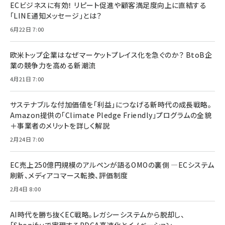
ECビジネスに有効！ リピート促進や顧客満足度向上に直結する
「LINE通知メッセージ」とは？
6月22日 7:00
欧米トップ企業はなぜマーケットプレイス化を急ぐのか？ BtoB企
業の競争力を高める新潮流
4月21日 7:00
サステナブルな付加価値を「利益」につなげる新時代の成長戦略。
Amazon提供の「Climate Pledge Friendly」プログラムの全貌
＋事業者のメリットを詳しく解説
2月24日 7:00
EC売上250億円規模のアルペンが語るOMOの裏側 ―ECシステム
刷新、メディアコマース転換、評価制度
2月4日 8:00
AI時代を勝ち抜くEC戦略。レガシーシステムから脱却し、