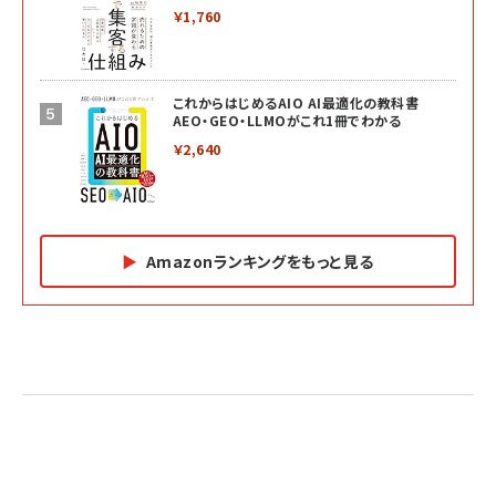
￥1,760
これからはじめるAIO AI最適化の教科書
AEO・GEO・LLMOがこれ1冊でわかる
￥2,640
Amazonランキングをもっと見る
Amazon マーケティング・セールス全般関連書籍 の
Amazon ビジネス・経済関連書籍 の売れ筋ランキン
Amazon 経営戦略関連書籍 の売れ筋ランキング
売れ筋ランキング
グ
更新日時：2026/06/26 19:05
更新日時：2026/06/26 19:05
更新日時：2026/06/26 19:05
2億円を売り上げたプロが教える note×AI 最強の
anan(アンアン)2026/07/01号 No.2501[魅せる
ベインキャピタル 企業価値向上力の秘密
副業
カラダ2026／宮舘涼太]
￥2,640
￥1,870
￥880
イシューからはじめよ［改訂版］――知的生産の「シンプ