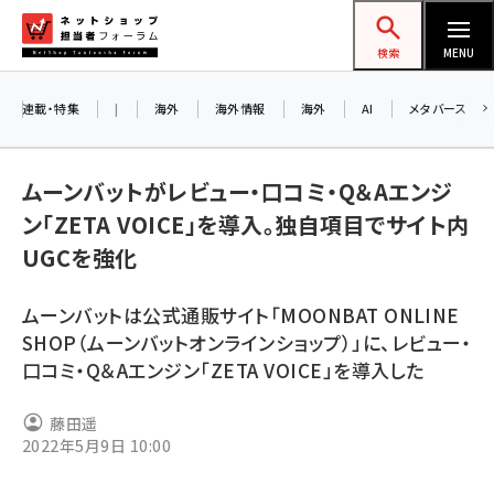
メ
ネットショップ担当者フォーラム
イ
検索
MENU
ン
コ
連載・特集
|
海外
海外情報
海外
AI
メタバース
お知ら
ン
AI
テ
アル
ムーンバットがレビュー・口コミ・Q＆Aエンジ
ン
ン「ZETA VOICE」を導入。独自項目でサイト内
ツ
amazon (2244)
UGCを強化
に
8/
yahoo (1899)
移
ムーンバットは公式通販サイト「MOONBAT ONLINE
交流
動
楽天 (1871)
SHOP（ムーンバットオンラインショップ）」に、レビュー・
口コミ・Q＆Aエンジン「ZETA VOICE」を導入した
ecbeing (1207)
アスクル (1117)
藤田遥
2022年5月9日 10:00
base (1071)
ビィ・フォアード (773)