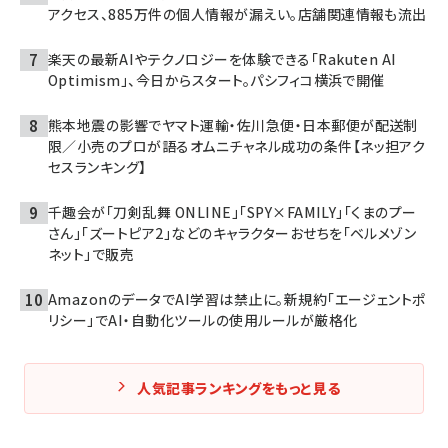
アクセス、885万件の個人情報が漏えい。店舗関連情報も流出
楽天の最新AIやテクノロジーを体験できる「Rakuten AI
Optimism」、今日からスタート。パシフィコ横浜で開催
熊本地震の影響でヤマト運輸・佐川急便・日本郵便が配送制
限／小売のプロが語るオムニチャネル成功の条件【ネッ担アク
セスランキング】
千趣会が「刀剣乱舞 ONLINE」「SPY×FAMILY」「くまのプー
さん」「ズートピア2」などのキャラクターおせちを「ベルメゾン
ネット」で販売
AmazonのデータでAI学習は禁止に。新規約「エージェントポ
リシー」でAI・自動化ツールの使用ルールが厳格化
人気記事ランキングをもっと見る