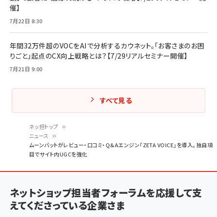
催】
7月22日 8:30
年間32万件超のVOCをAIで分析するカウネット。「お客さまのお困
りごと」起点のCX向上戦略とは？【7/29リアルセミナー開催】
7月21日 9:00
すべて見る
ネッ担トップ
ニュース
パ
ムーンバットがレビュー・口コミ・Q＆Aエンジン「ZETA VOICE」を導入。独自項
目でサイト内UGCを強化
ン
く
ず
ネットショップ担当者フォーラムを応援して支
えてくださっている企業さま