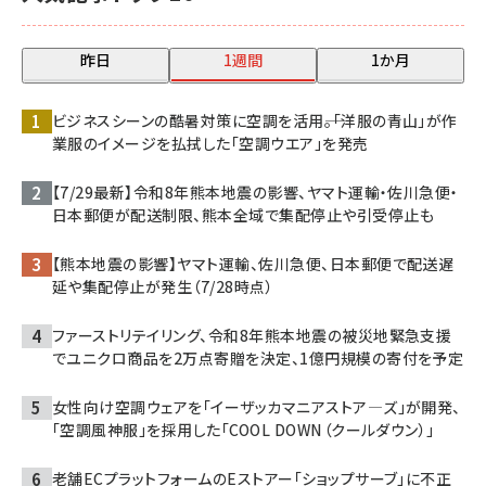
昨日
1週間
1か月
ビジネスシーンの酷暑対策に空調を活用――。「洋服の青山」が作
業服のイメージを払拭した「空調ウエア」を発売
【7/29最新】令和8年熊本地震の影響、ヤマト運輸・佐川急便・
日本郵便が配送制限、熊本全域で集配停止や引受停止も
【熊本地震の影響】ヤマト運輸、佐川急便、日本郵便で配送遅
延や集配停止が発生（7/28時点）
ファーストリテイリング、令和8年熊本地震の被災地緊急支援
でユニクロ商品を2万点寄贈を決定、1億円規模の寄付を予定
女性向け空調ウェアを「イーザッカマニアストア―ズ」が開発、
「空調風神服」を採用した「COOL DOWN（クールダウン）」
老舗ECプラットフォームのEストアー「ショップサーブ」に不正