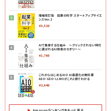
増補改訂版 起業の科学 スタートアップサイエ
ンスVer.2
￥3,520
AIで集客する仕組み ～クリックされない時代
に選ばれるAI検索のセオリー～
￥1,760
これからはじめるAIO AI最適化の教科書
AEO・GEO・LLMOがこれ1冊でわかる
￥2,640
Amazonランキングをもっと見る