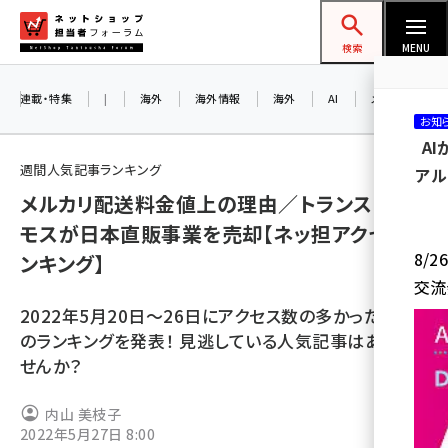
メ
ネットショップ担当者フォーラム
イ
検索
MENU
ン
コ
連載・特集
|
海外
海外情報
海外
AI
メタバース
お知
ン
A
テ
週間人気記事ランキング
アル
ン
メルカリ配送料金値上の理由／トランスコス
ツ
amazon (2236)
モスが日本直販事業を売却【ネッ担アクセスラ
に
8/
ンキング】
yahoo (1896)
移
交流
動
楽天 (1865)
2022年5月20日～26日にアクセス数の多かった記事
ecbeing (1204)
のランキングを発表！ 見逃している人気記事はありま
せんか？
アスクル (1112)
base (1068)
内山 美枝子
2022年5月27日 8:00
ビィ・フォアード (769)