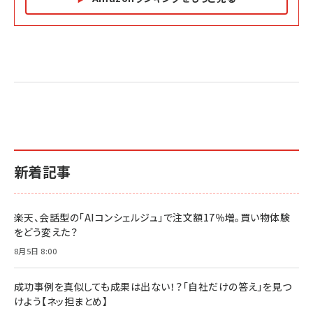
Amazon マーケティング・セールス全般関連書籍 の
Amazon ビジネス・経済関連書籍 の売れ筋ランキン
Amazon 経営戦略関連書籍 の売れ筋ランキング
売れ筋ランキング
グ
更新日時：2026/06/26 19:05
更新日時：2026/06/26 19:05
更新日時：2026/06/26 19:05
2億円を売り上げたプロが教える note×AI 最強の
anan(アンアン)2026/07/01号 No.2501[魅せる
ベインキャピタル 企業価値向上力の秘密
副業
カラダ2026／宮舘涼太]
￥2,640
￥1,870
￥880
イシューからはじめよ［改訂版］――知的生産の「シンプ
小さな会社は戦略が9割
anan(アンアン)2026/06/24号 No.2500増刊
ルな本質」
スペシャルエディション[王道エンタメの矜持／
￥1,980
新着記事
BTS]
￥2,200
￥1,100
ドリルを売るには穴を売れ
経営メモ 16年の起業家人生で得た知見
楽天、会話型の「AIコンシェルジュ」で注文額17％増。買い物体験
anan(アンアン)2026/07/08号 No.2502[2026
￥1,815
￥2,750
をどう変えた？
年後半、あなたの恋と運命／山田涼介]
￥880
8月5日 8:00
Brand Shift(ブランド・シフト): 「信頼」で選ばれ
影響力の武器［新版］：人を動かす七つの原理
る時代の成長戦略
￥3,190
ママ投資家が育休中に１億貯めた株式投資
成功事例を真似しても成果は出ない！？「自社だけの答え」を見つ
￥2,420
￥1,870
けよう【ネッ担まとめ】