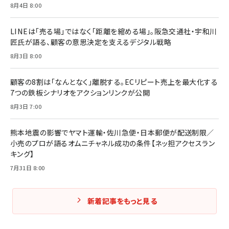
フィードバック経営 「沈黙の組織」から「高め合う
8月4日 8:00
マーケティングの真実 P&G・グリコで学んだ失敗
組織」へ
と成長の法則
組織の成果を最大化する ルールのデザイン
￥3,080
￥2,200
LINEは「売る場」ではなく「距離を縮める場」。阪急交通社・宇和川
￥1,980
匠氏が語る、顧客の意思決定を支えるデジタル戦略
8月3日 8:00
Amazonランキングをもっと見る
Amazonランキングをもっと見る
Amazonランキングをもっと見る
顧客の8割は「なんとなく」離脱する。ECリピート売上を最大化する
7つの鉄板シナリオをアクションリンクが公開
8月3日 7:00
熊本地震の影響でヤマト運輸・佐川急便・日本郵便が配送制限／
小売のプロが語るオムニチャネル成功の条件【ネッ担アクセスラン
キング】
7月31日 8:00
新着記事をもっと見る