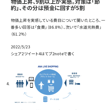
物価上昇、9割以上が実感。対策は「節
約」、その分は預金に回すが5割
物価上昇を実感している費目について聞いたところ、一
番多い回答は「食費」（86.8%）、次いで「水道光熱費」
（61.2%）
2022/5/23
シェア
2
ツイート
4
はてブ
2
noteで書く