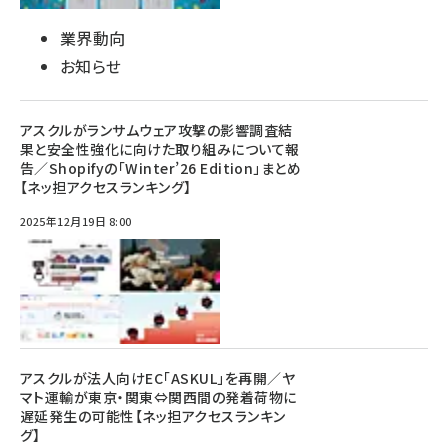
業界動向
お知らせ
アスクルがランサムウェア攻撃の影響調査結
果と安全性強化に向けた取り組みについて報
告／Shopifyの「Winter’26 Edition」まとめ
【ネッ担アクセスランキング】
2025年12月19日 8:00
アスクルが法人向けEC「ASKUL」を再開／ヤ
マト運輸が東京・関東⇔関西間の発着荷物に
遅延発生の可能性【ネッ担アクセスランキン
グ】