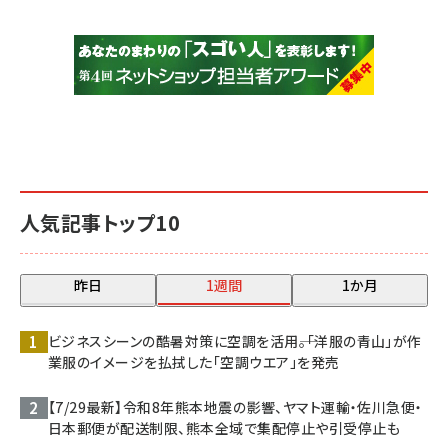
人気記事トップ10
昨日
1週間
1か月
ビジネスシーンの酷暑対策に空調を活用――。「洋服の青山」が作
業服のイメージを払拭した「空調ウエア」を発売
【7/29最新】令和8年熊本地震の影響、ヤマト運輸・佐川急便・
日本郵便が配送制限、熊本全域で集配停止や引受停止も