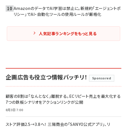
AmazonのデータでAI学習は禁止に。新規約「エージェントポ
リシー」でAI・自動化ツールの使用ルールが厳格化
人気記事ランキングをもっと見る
企画広告も役立つ情報バッチリ！
Sponsored
顧客の8割は「なんとなく」離脱する。ECリピート売上を最大化する
7つの鉄板シナリオをアクションリンクが公開
8月3日 7:00
ストア評価2.5→3.8へ！ 三陽商会の「SANYO公式アプリ」、リ