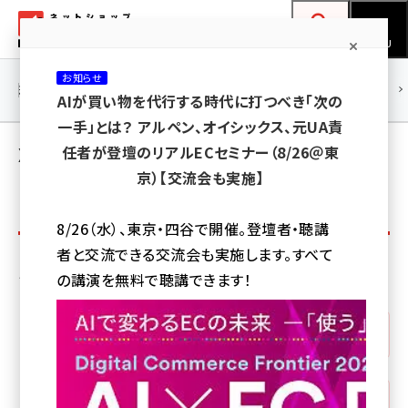
メ
ネットショップ担当者フォーラム
イ
検索
MENU
ン
お知らせ
コ
連載・特集
|
海外
海外情報
海外
AI
メタバース
AIが買い物を代行する時代に打つべき「次の
ン
一手」とは？ アルペン、オイシックス、元UA責
テ
X（Twitter）で人気の記事
任者が登壇のリアルECセミナー（8/26＠東
ン
京）【交流会も実施】
ツ
amazon (2243)
プ
に
全期間
最近の記事
8/26（水）、東京・四谷で開催。登壇者・聴講
ラ
yahoo (1898)
移
者と交流できる交流会も実施します。すべて
イ
動
楽天 (1869)
その他の人気記事ランキングも見てみる：
の講演を無料で聴講できます！
マ
ecbeing (1205)
リー
PV数
アスクル (1115)
タ
base (1070)
ブ
Facebook
ビィ・フォアード (772)