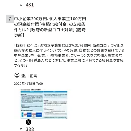
431
中小企業200万円、個人事業主100万円
の現金給付策「持続化給付金」の支給条
件とは？［政府の新型コロナ対策］【随時
更新】
「持続化給付金」の補正予算案額は2兆3176億円。新型コロナウイルス
感染症の拡大に伴うインバウンドの急減、自粛などの影響を受けている
中堅企業、中小企業、小規模事業者、フリーランスを含む個人事業者な
ど、その他各種法人などに対して、事業全般に利用できる給付金を支給
する制度
瀧川 正実
2020年4月8日 7:00
388