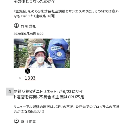
その後どうなったのか？
「空調服」をめぐる株式会社空調服とサンエスの訴訟。その結末は意外
なものだった（連載第16回）
竹内 謙礼
2020年6月29日 8:00
1393
閉鎖状態の「ニトリネット」が6/23にサイ
ト運営を再開、不具合の主因はCPU不足
リニューアル遅延の原因は、CPUの不足、委託先でのプログラムの不具
合が主な原因という
瀧川 正実