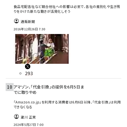
食品宅配各社など競合他社への影響は必至で、各社の差別化や生き残
りをかけた新たな動きが活発化しそう
通販新聞
2016年12月26日 7:30
293
アマゾン、「代金引換」の提供を6月5日ま
でに取りやめ
「Amazon.co.jp」を利用する消費者は6月6日以降、「代金引換」は利用
できなくなる
瀧川 正実
2024年5月27日 7:00