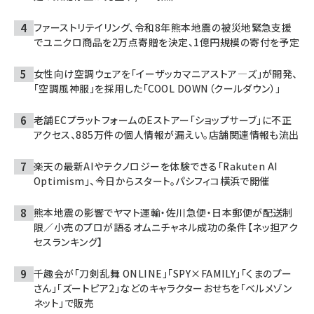
ファーストリテイリング、令和8年熊本地震の被災地緊急支援
でユニクロ商品を2万点寄贈を決定、1億円規模の寄付を予定
女性向け空調ウェアを「イーザッカマニアストア―ズ」が開発、
「空調風神服」を採用した「COOL DOWN（クールダウン）」
老舗ECプラットフォームのEストアー「ショップサーブ」に不正
アクセス、885万件の個人情報が漏えい。店舗関連情報も流出
楽天の最新AIやテクノロジーを体験できる「Rakuten AI
Optimism」、今日からスタート。パシフィコ横浜で開催
熊本地震の影響でヤマト運輸・佐川急便・日本郵便が配送制
限／小売のプロが語るオムニチャネル成功の条件【ネッ担アク
セスランキング】
千趣会が「刀剣乱舞 ONLINE」「SPY×FAMILY」「くまのプー
さん」「ズートピア2」などのキャラクターおせちを「ベルメゾン
ネット」で販売