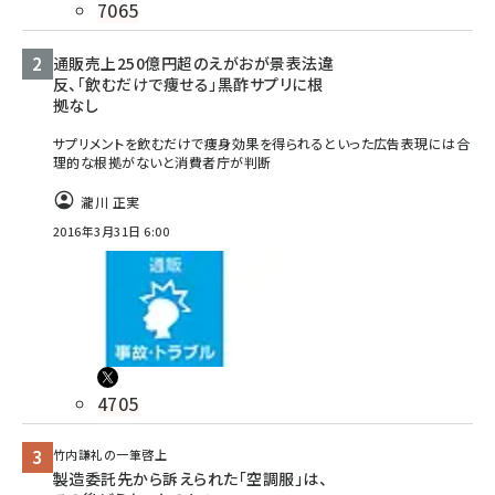
7065
通販売上250億円超のえがおが景表法違
反、「飲むだけで痩せる」黒酢サプリに根
拠なし
サプリメントを飲むだけで痩身効果を得られるといった広告表現には合
理的な根拠がないと消費者庁が判断
瀧川 正実
2016年3月31日 6:00
4705
竹内謙礼の一筆啓上
製造委託先から訴えられた「空調服」は、