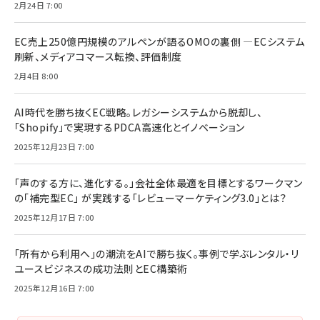
2月24日 7:00
EC売上250億円規模のアルペンが語るOMOの裏側 ―ECシステム
刷新、メディアコマース転換、評価制度
2月4日 8:00
AI時代を勝ち抜くEC戦略。レガシーシステムから脱却し、
「Shopify」で実現するPDCA高速化とイノベーション
2025年12月23日 7:00
「声のする方に、進化する。」会社全体最適を目標とするワークマン
の「補完型EC」 が実践する「レビューマーケティング3.0」とは？
2025年12月17日 7:00
「所有から利用へ」の潮流をAIで勝ち抜く。事例で学ぶレンタル・リ
ユースビジネスの成功法則とEC構築術
2025年12月16日 7:00