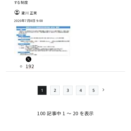
する制度
瀧川 正実
2020年7月8日 9:00
192
1
2
3
4
5
Page
Page
Page
Page
Page
次ページ
ペー
ジ
100 記事中 1 ～ 20 を表示
送
り