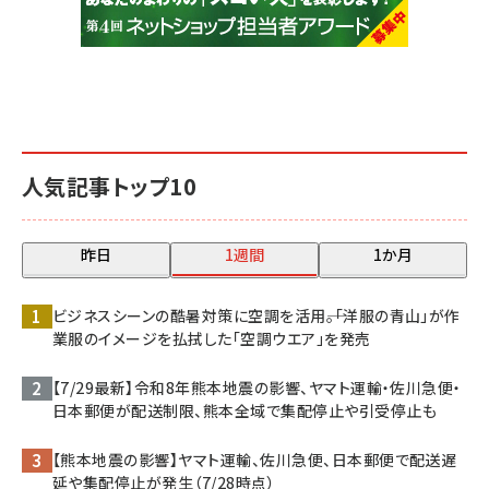
人気記事トップ10
昨日
1週間
1か月
ビジネスシーンの酷暑対策に空調を活用――。「洋服の青山」が作
業服のイメージを払拭した「空調ウエア」を発売
【7/29最新】令和8年熊本地震の影響、ヤマト運輸・佐川急便・
日本郵便が配送制限、熊本全域で集配停止や引受停止も
【熊本地震の影響】ヤマト運輸、佐川急便、日本郵便で配送遅
延や集配停止が発生（7/28時点）