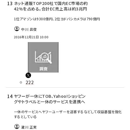
ネット通販TOP200社で国内EC市場の約
42%を占める。合計EC売上高は約3兆円
1位アマゾンは9300億円、2位ヨドバシカメラは790億円
中川 昌俊
2016年12月21日 10:00
222
ヤフーが一休にTOB、Yahoo!ショッピン
グやトラベルと一休のサービスを連携へ
一休のサービスへヤフーユーザーを送客するなどして収益基盤を強化
するとしている
瀧川 正実