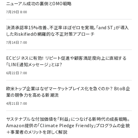
ニューアル成功の裏側とOMO戦略
7月29日 8:00
決済承認率15%改善、不正率ほぼゼロを実現。「and ST」が導入
したRiskifiedの網羅的な不正対策アプローチ
7月14日 7:00
ECビジネスに有効！ リピート促進や顧客満足度向上に直結する
「LINE通知メッセージ」とは？
6月22日 7:00
欧米トップ企業はなぜマーケットプレイス化を急ぐのか？ BtoB企
業の競争力を高める新潮流
4月21日 7:00
サステナブルな付加価値を「利益」につなげる新時代の成長戦略。
Amazon提供の「Climate Pledge Friendly」プログラムの全貌
＋事業者のメリットを詳しく解説