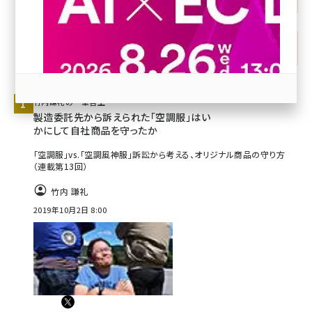
revico (738)
はてなブックマーク
竹内謙礼の一筆啓上
製造委託先から訴えられた「空調服」はい
かにして自社商品を守ったか
参加登録はこちら↑
「空調服」vs.「空調風神服」訴訟から考える、オリジナル商品の守り方
（連載第13回）
竹内 謙礼
2019年10月2日 8:00