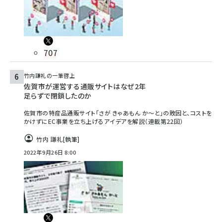
707
竹内謙礼の一筆啓上
佐賀市が運営する通販サイトはなぜ2年
足らずで閉鎖したのか
佐賀市の特産品通販サイト「さが きゃあもん か～と」の敗因と、コストを
かけずにEC事業を立ち上げるアイデアを解説（連載第22回）
竹内 謙礼
[執筆]
2022年9月26日 8:00