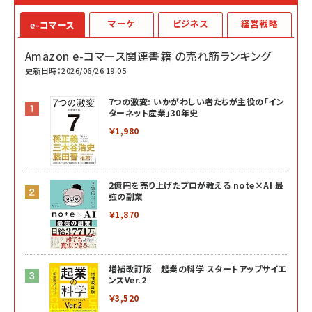
マーケ
ビジネス
経営戦略
e-コマース
Amazon e-コマース関連書籍 の売れ筋ランキング
更新日時：2026/06/26 19:05
7つの激変: いかがわしい者たちが主役の「イン
ターネット産業」30年史
￥1,980
2億円を売り上げたプロが教える note×AI 最
強の副業
￥1,870
増補改訂版 起業の科学 スタートアップサイエ
ンスVer.2
￥3,520