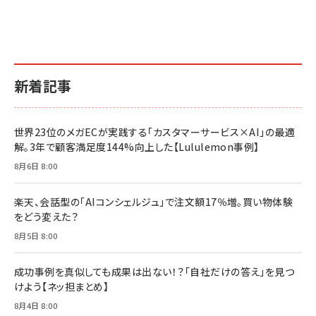
副業
カラダ2026／宮舘涼太]
￥2,640
￥1,870
￥880
イシューからはじめよ［改訂版］――知的生産の「シンプ
小さな会社は戦略が9割
anan(アンアン)2026/06/24号 No.2500増刊
ルな本質」
スペシャルエディション[王道エンタメの矜持／
￥1,980
新着記事
BTS]
￥2,200
￥1,100
ドリルを売るには穴を売れ
経営メモ 16年の起業家人生で得た知見
世界23位のメガECが実践する「カスタマーサービス×AI」の最適
anan(アンアン)2026/07/08号 No.2502[2026
￥1,815
￥2,750
解。3年で顧客満足度144%向上した【Lululemon事例】
年後半、あなたの恋と運命／山田涼介]
￥880
8月6日 8:00
Brand Shift(ブランド・シフト): 「信頼」で選ばれ
影響力の武器［新版］：人を動かす七つの原理
る時代の成長戦略
￥3,190
ママ投資家が育休中に１億貯めた株式投資
楽天、会話型の「AIコンシェルジュ」で注文額17％増。買い物体験
￥2,420
￥1,870
をどう変えた？
フィードバック経営 「沈黙の組織」から「高め合う
8月5日 8:00
マーケティングの真実 P&G・グリコで学んだ失敗
組織」へ
と成長の法則
組織の成果を最大化する ルールのデザイン
￥3,080
￥2,200
成功事例を真似しても成果は出ない！？「自社だけの答え」を見つ
￥1,980
けよう【ネッ担まとめ】
8月4日 8:00
Amazonランキングをもっと見る
Amazonランキングをもっと見る