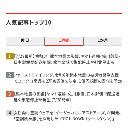
人気記事トップ10
昨日
1週間
1か月
【7/29最新】令和8年熊本地震の影響、ヤマト運輸・佐川急便・
日本郵便が配送制限、熊本全域で集配停止や引受停止も
ファーストリテイリング、令和8年熊本地震の被災地緊急支援
でユニクロ商品を2万点寄贈を決定、1億円規模の寄付を予定
【熊本地震の影響】ヤマト運輸、佐川急便、日本郵便で配送遅
延や集配停止が発生（7/28時点）
女性向け空調ウェアを「イーザッカマニアストア―ズ」が開発、
「空調風神服」を採用した「COOL DOWN（クールダウン）」