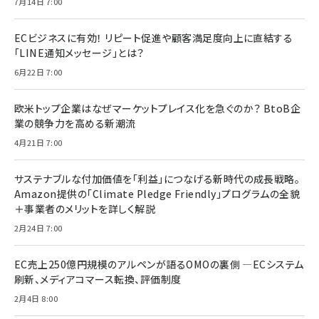
7月14日 7:00
ECビジネスに有効！ リピート促進や顧客満足度向上に直結する
「LINE通知メッセージ」とは？
6月22日 7:00
欧米トップ企業はなぜマーケットプレイス化を急ぐのか？ BtoB企
業の競争力を高める新潮流
4月21日 7:00
サステナブルな付加価値を「利益」につなげる新時代の成長戦略。
Amazon提供の「Climate Pledge Friendly」プログラムの全貌
＋事業者のメリットを詳しく解説
2月24日 7:00
EC売上250億円規模のアルペンが語るOMOの裏側 ―ECシステム
刷新、メディアコマース転換、評価制度
2月4日 8:00