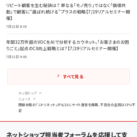
リピート顧客を生む秘訣は？ 単なる「モノ売り」ではなく「価値共
創」で顧客に“選ばれ続ける”プラスの戦略【7/29リアルセミナー開
催】
7月22日 8:30
年間32万件超のVOCをAIで分析するカウネット。「お客さまのお困
りごと」起点のCX向上戦略とは？【7/29リアルセミナー開催】
7月21日 9:00
すべて見る
ネッ担トップ
ニュース
パ
閉鎖状態の「ニトリネット」が6/23にサイト運営を再開、不具合の主因はCPU不
足
ン
く
ず
ネットショップ担当者フォーラムを応援して支