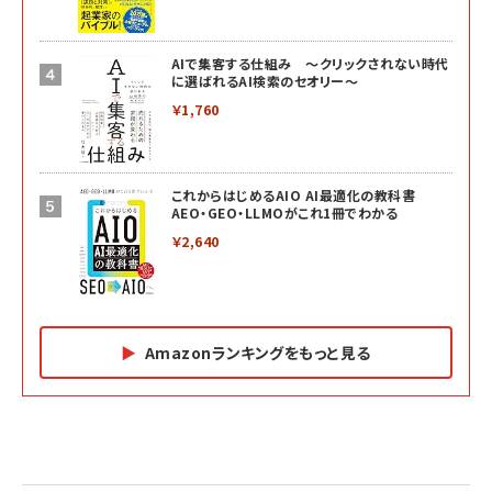
AIで集客する仕組み ～クリックされない時代
に選ばれるAI検索のセオリー～
￥1,760
これからはじめるAIO AI最適化の教科書
AEO・GEO・LLMOがこれ1冊でわかる
￥2,640
Amazonランキングをもっと見る
Amazon マーケティング・セールス全般関連書籍 の
Amazon ビジネス・経済関連書籍 の売れ筋ランキン
Amazon 経営戦略関連書籍 の売れ筋ランキング
売れ筋ランキング
グ
更新日時：2026/06/26 19:05
更新日時：2026/06/26 19:05
更新日時：2026/06/26 19:05
2億円を売り上げたプロが教える note×AI 最強の
anan(アンアン)2026/07/01号 No.2501[魅せる
ベインキャピタル 企業価値向上力の秘密