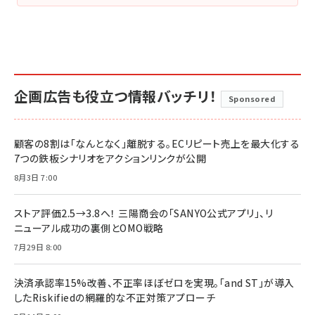
企画広告も役立つ情報バッチリ！
Sponsored
顧客の8割は「なんとなく」離脱する。ECリピート売上を最大化する
7つの鉄板シナリオをアクションリンクが公開
8月3日 7:00
ストア評価2.5→3.8へ！ 三陽商会の「SANYO公式アプリ」、リ
ニューアル成功の裏側とOMO戦略
7月29日 8:00
決済承認率15%改善、不正率ほぼゼロを実現。「and ST」が導入
したRiskifiedの網羅的な不正対策アプローチ