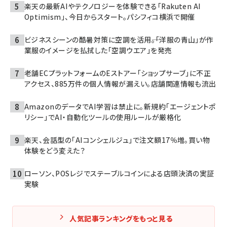
楽天の最新AIやテクノロジーを体験できる「Rakuten AI
Optimism」、今日からスタート。パシフィコ横浜で開催
ビジネスシーンの酷暑対策に空調を活用――。「洋服の青山」が作
業服のイメージを払拭した「空調ウエア」を発売
老舗ECプラットフォームのEストアー「ショップサーブ」に不正
アクセス、885万件の個人情報が漏えい。店舗関連情報も流出
AmazonのデータでAI学習は禁止に。新規約「エージェントポ
リシー」でAI・自動化ツールの使用ルールが厳格化
楽天、会話型の「AIコンシェルジュ」で注文額17％増。買い物
体験をどう変えた？
ローソン、POSレジでステーブルコインによる店頭決済の実証
実験
人気記事ランキングをもっと見る