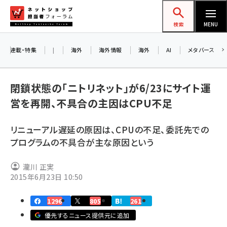
メ
ネットショップ担当者フォーラム
イ
検索
MENU
ン
コ
連載・特集
|
海外
海外情報
海外
AI
メタバース
ン
テ
閉鎖状態の「ニトリネット」が6/23にサイト運
ン
営を再開、不具合の主因はCPU不足
ツ
amazon (2246)
に
リニューアル遅延の原因は、CPUの不足、委託先での
yahoo (1900)
移
8
プログラムの不具合が主な原因という
交
動
楽天 (1871)
瀧川 正実
ecbeing (1207)
2015年6月23日 10:50
アスクル (1119)
1296
805
261
base (1071)
優先するニュース提供元に追加
ビィ・フォアード (773)