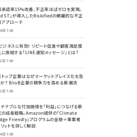
済承認率15%改善、不正率ほぼゼロを実現。
nd ST」が導入したRiskifiedの網羅的な不正
策アプローチ
4日 7:00
Cビジネスに有効！ リピート促進や顧客満足度
上に直結する「LINE通知メッセージ」とは？
2日 7:00
米トップ企業はなぜマーケットプレイス化を急
のか？ BtoB企業の競争力を高める新潮流
1日 7:00
ステナブルな付加価値を「利益」につなげる新
の成長戦略。Amazon提供の「Climate
edge Friendly」プログラムの全貌＋事業者
メリットを詳しく解説
4日 7:00