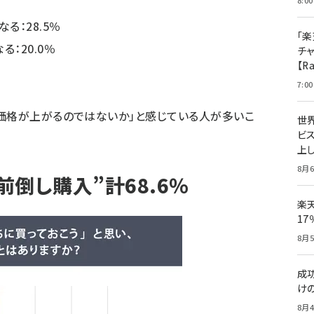
8:00
る：28.5％
「楽
：20.0％
チ
【R
7:00
価格が上がるのではないか」と感じている人が多いこ
世
ビ
上し
8月6
倒し購入”計68.6％
楽
1
8月5
成
け
8月4