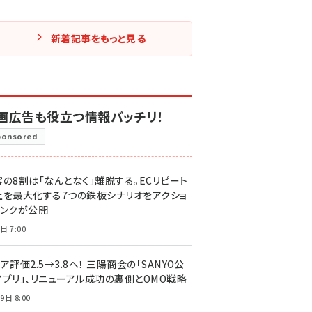
新着記事をもっと見る
画広告も役立つ情報バッチリ！
ponsored
客の8割は「なんとなく」離脱する。ECリピート
上を最大化する7つの鉄板シナリオをアクショ
リンクが公開
日 7:00
ア評価2.5→3.8へ！ 三陽商会の「SANYO公
アプリ」、リニューアル成功の裏側とOMO戦略
9日 8:00