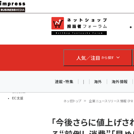
メ
イ
EC担当者
ネットショッ
ン
Web担当者
コ
製品導入
ン
企業IT
ソフト開発
テ
IoT・AI
人気／注目
から探す
ン
DCクラウド
研究・調査
ツ
エネルギー
に
連載・特集
|
海外
海外情報
ドローン
移
教育講座
EC支援
動
ネッ担トップ
企業ニュースリリース情報（PR T
パ
「今後さらに値上げさ
ン