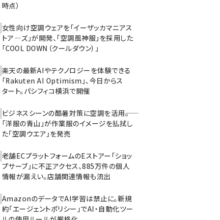
時点）
女性向け空調ウェアを「イーザッカマニアス
トア―ズ」が開発、「空調風神服」を採用した
「COOL DOWN（クールダウン）」
楽天の最新AIやテクノロジーを体験できる
「Rakuten AI Optimism」、今日からス
タート。パシフィコ横浜で開催
ビジネスシーンの酷暑対策に空調を活用――。
「洋服の青山」が作業服のイメージを払拭し
た「空調ウエア」を発売
老舗ECプラットフォームのEストアー「ショッ
プサーブ」に不正アクセス、885万件の個人
情報が漏えい。店舗関連情報も流出
AmazonのデータでAI学習は禁止に。新規
約「エージェントポリシー」でAI・自動化ツー
ルの使用ルールが厳格化