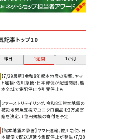
base (1077)
ビィ・フォアード (773)
revico (740)
気記事トップ10
昨日
1週間
1か月
【7/29最新】令和8年熊本地震の影響、ヤマ
ト運輸・佐川急便・日本郵便が配送制限、熊
本全域で集配停止や引受停止も
ファーストリテイリング、令和8年熊本地震の
被災地緊急支援でユニクロ商品を2万点寄
贈を決定、1億円規模の寄付を予定
【熊本地震の影響】ヤマト運輸、佐川急便、日
本郵便で配送遅延や集配停止が発生（7/28