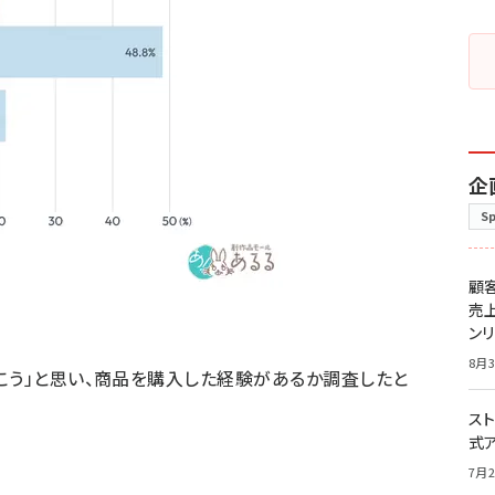
企
S
顧
売
ン
8月3
こう」と思い、商品を購入した経験があるか調査したと
スト
式
7月2