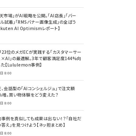
天市場」がAI戦略を公開。「AI店長」「バー
ャル試着」「RMSバナー画像生成」の全ぼう
akuten AI Optimismレポート】
界23位のメガECが実践する「カスタマーサー
ス×AI」の最適解。3年で顧客満足度144%向
た【Lululemon事例】
日 8:00
天、会話型の「AIコンシェルジュ」で注文額
7％増。買い物体験をどう変えた？
日 8:00
功事例を真似しても成果は出ない！？「自社だ
の答え」を見つけよう【ネッ担まとめ】
日 8:00