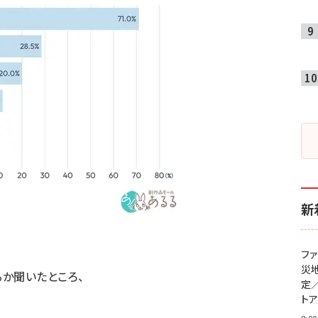
新
フ
災
か聞いたところ、
定
ト