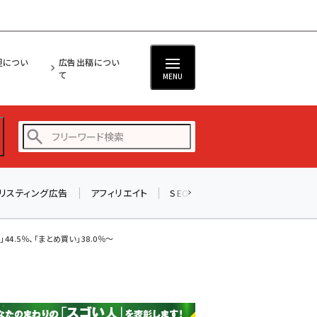
担につい
広告出稿につい
て
MENU
リスティング広告
アフィリエイト
SEO
メール
ソーシャル
amazon (2249)
yahoo (1901)
.5％、「まとめ買い」38.0％～
楽天 (1871)
ecbeing (1207)
アスクル (1119)