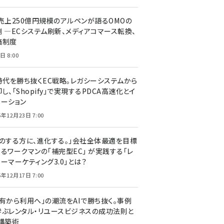
C売上250億円規模のアルペンが語るOMOの
側 ―ECシステム刷新、メディアコマース転換、
価制度
日 8:00
I時代を勝ち抜くEC戦略。レガシーシステムから
し、「Shopify」で実現するPDCA高速化とイ
ベーション
5年12月23日 7:00
声のする方に、進化する。」会社全体最適を目標
するワークマンの「補完型EC」 が実践する「レ
ーマーケティング3.0」とは？
5年12月17日 7:00
所有から利用へ」の潮流をAIで勝ち抜く。事例
学ぶレンタル・リユースビジネスの成功法則と
C構築術