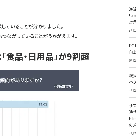
決
「a
対
経験していることが分かりました。
7月1
つながっていることがうかがえます。
E
向
「食品・日用品」が9割超
6月2
欧
ぐ
4月2
サ
時代
Pl
の
2月2