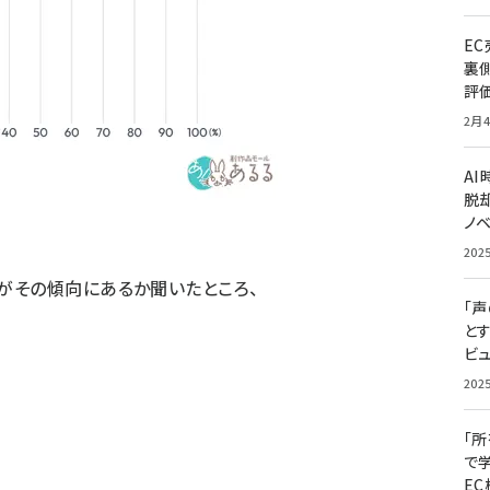
E
裏
評
2月4
A
脱却
ノ
202
がその傾向にあるか聞いたところ、
「
と
ビュ
202
「
で
E