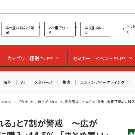
プ担当者フォーラム
ネッ
ネッ担お悩み相談
ネッ担アワー
ネッ担メルマ
て
室
ド！
ガ
お知らせ
AIが買い物を代行する時代に打つべき「次の一手」とは？
カテゴリ／種別
セミナー／イベント
から探す
から探す
アルペン、オイシックス、元UA責任者が登壇のリアルECセ
ミナー（8/26＠東京）【交流会も実施】
海外
AI
メタバース
集客
コンテンツマーケティング
8/26（水）、東京・四谷で開催。登壇者・聴講者と交流できる
交流会も実施します。すべての講演を無料で聴講できます！
IMES）
「今後さらに値上げされる」と7割が警戒 ～広がる“前倒し消費”「早めに購入」44
れる」と7割が警戒 ～広が