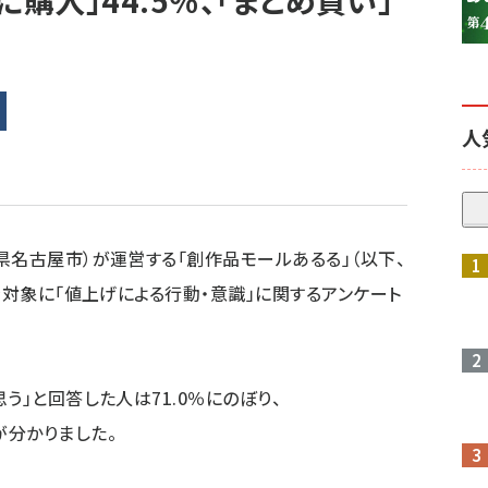
購入」44.5％、「まとめ買い」
人
参加登録はこちら↑
県名古屋市）が運営する「創作品モールあるる」（以下、
を対象に「値上げによる行動・意識」に関するアンケート
う」と回答した人は71.0％にのぼり、
分かりました。