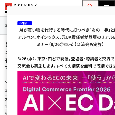
メ
ネットショップ担当者フォーラム
イ
検索
MENU
ン
お知らせ
コ
連載・特集
|
海外
海外情報
海外
AI
メタバース
AIが買い物を代行する時代に打つべき「次の一手」と
ン
アルペン、オイシックス、元UA責任者が登壇のリアル
テ
【GOKUMIN】車中泊・バンライフ・防災備蓄
ミナー（8/26＠東京）【交流会も実施】
ン
ニーズに応える、長さ190cm×折りたたみ奥
ツ
amazon (2246)
8/26（水）、東京・四谷で開催。登壇者・聴講者と交流
行32cmの"持ち運べる快眠"7つ折りごろ寝
に
交流会も実施します。すべての講演を無料で聴講できま
マットレス スリムが5月12日新発売
yahoo (1900)
移
動
楽天 (1871)
リリース情報提供元：
ecbeing (1207)
2026年5月12日 18:00
アスクル (1119)
株式会社KURUKURU
base (1071)
190N×28D高密度ウレタンの本格的な寝心地を、車中
泊・キャンプ・来客用・防災備蓄まで持ち運べる。「寝室の中
ビィ・フォアード (773)