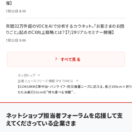
催】
7月22日 8:30
年間32万件超のVOCをAIで分析するカウネット。「お客さまのお困
りごと」起点のCX向上戦略とは？【7/29リアルセミナー開催】
7月21日 9:00
すべて見る
ネッ担トップ
企業ニュースリリース情報（PR TIMES）
パ
【GOKUMIN】車中泊・バンライフ・防災備蓄ニーズに応える、長さ190cm×折り
たたみ奥行32cmの"持ち運べる快眠"...
ン
く
ず
ネットショップ担当者フォーラムを応援して支
えてくださっている企業さま