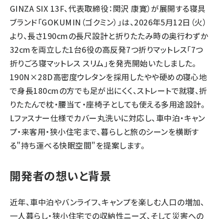
GINZA SIX 13F、代表取締役：関沢 康寛）が展開する寝具
ブランド「GOKUMIN（ゴクミン）」は、2026年5月12日（火）
より、長さ190cmの長尺設計と折りたたみ時の奥行わずか
32cmを両立した1台6役の高反発7つ折りマットレス「7つ
折りごろ寝マットレス スリム」を発売開始いたしました。
190N×28D高密度ウレタンを採用したやや硬めの寝心地
で身長180cmの方でも足が出にくく、ストレートで就寝、折
りたたんで枕・腰当て・座椅子としても使える多用途設計。
Lファスナー仕様でカバー丸洗いに対応し、車中泊・キャン
プ・来客用・狭小住宅まで、暮らしと旅のシーンを横断す
る"持ち運べる快眠空間"を提案します。
開発者の想いと背景
近年、車中泊やバンライフ、キャンプを楽しむ人口の増加、
一人暮らし・狭小住宅での収納性ニーズ、そして災害への