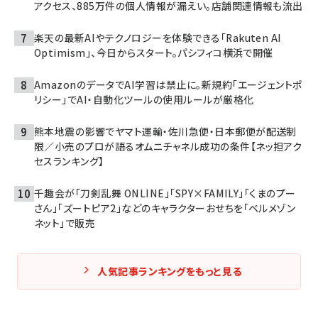
アクセス、885万件の個人情報が漏えい。店舗関連情報も流出
楽天の最新AIやテクノロジーを体験できる「Rakuten AI
Optimism」、今日からスタート。パシフィコ横浜で開催
AmazonのデータでAI学習は禁止に。新規約「エージェントポ
リシー」でAI・自動化ツールの使用ルールが厳格化
熊本地震の影響でヤマト運輸・佐川急便・日本郵便が配送制
限／小売のプロが語るオムニチャネル成功の条件【ネッ担アク
セスランキング】
千趣会が「刀剣乱舞 ONLINE」「SPY×FAMILY」「くまのプー
さん」「ズートピア2」などのキャラクターおせちを「ベルメゾン
ネット」で販売
人気記事ランキングをもっと見る