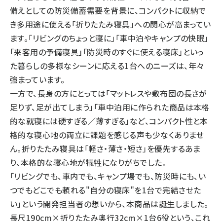
備えとしての防災備蓄需要を背景に、コンパクトに収納で
き多用途に使える「折りたたみ寝具」への関心が高まってい
ます。「リビングのちょっと寝に」「車中泊やキャンプの快眠」
「来客用の予備寝具」「防災時のすぐに使える寝床」といっ
た暮らしの多様なシーンに応える1台へのニーズは、年々
強まっています。
一方で、長身の方にとっては「マットレスや敷布団の長さが
足りず、足が出てしまう」「車中泊用に作られた商品は本格
的な就寝には硬すぎる／薄すぎる」など、コンパクト性と本
格的な寝心地の両立に課題を感じる声も少なくありませ
ん。折りたたみ寝具は「軽さ・薄さ・短さ」を優先するあま
り、本格的な寝心地が犠牲になりがちでした。
「リビングでも、車内でも、キャンプ場でも、防災時にも、い
つでもどこでも頼れる"自分の寝床"を1台で完結させた
い」という開発担当者の想いから、本商品は誕生しました。
長尺190cm×折りたたみ奥行32cm×1台6役という、これ