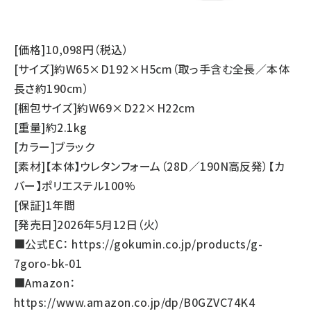
[価格]10,098円（税込）
[サイズ]約W65×D192×H5cm（取っ手含む全長／本体
長さ約190cm）
[梱包サイズ]約W69×D22×H22cm
[重量]約2.1kg
[カラー]ブラック
[素材]【本体】ウレタンフォーム（28D／190N高反発）【カ
バー】ポリエステル100%
[保証]1年間
[発売日]2026年5月12日（火）
■公式EC：
https://gokumin.co.jp/products/g-
7goro-bk-01
■Amazon：
https://www.amazon.co.jp/dp/B0GZVC74K4