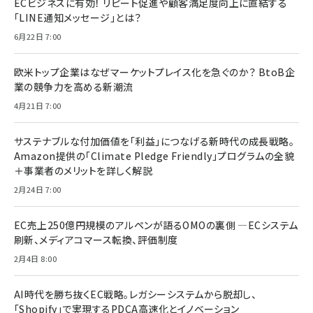
ECビジネスに有効！ リピート促進や顧客満足度向上に直結する
「LINE通知メッセージ」とは？
6月22日 7:00
欧米トップ企業はなぜマーケットプレイス化を急ぐのか？ BtoB企
業の競争力を高める新潮流
4月21日 7:00
サステナブルな付加価値を「利益」につなげる新時代の成長戦略。
Amazon提供の「Climate Pledge Friendly」プログラムの全貌
＋事業者のメリットを詳しく解説
2月24日 7:00
EC売上250億円規模のアルペンが語るOMOの裏側 ―ECシステム
刷新、メディアコマース転換、評価制度
2月4日 8:00
AI時代を勝ち抜くEC戦略。レガシーシステムから脱却し、
「Shopify」で実現するPDCA高速化とイノベーション