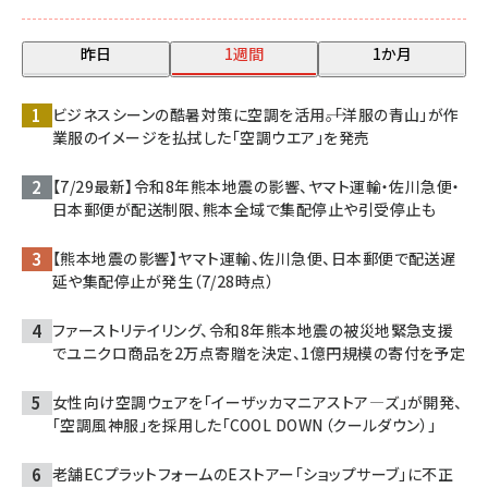
昨日
1週間
1か月
ビジネスシーンの酷暑対策に空調を活用――。「洋服の青山」が作
業服のイメージを払拭した「空調ウエア」を発売
【7/29最新】令和8年熊本地震の影響、ヤマト運輸・佐川急便・
日本郵便が配送制限、熊本全域で集配停止や引受停止も
【熊本地震の影響】ヤマト運輸、佐川急便、日本郵便で配送遅
延や集配停止が発生（7/28時点）
ファーストリテイリング、令和8年熊本地震の被災地緊急支援
でユニクロ商品を2万点寄贈を決定、1億円規模の寄付を予定
女性向け空調ウェアを「イーザッカマニアストア―ズ」が開発、
「空調風神服」を採用した「COOL DOWN（クールダウン）」
老舗ECプラットフォームのEストアー「ショップサーブ」に不正