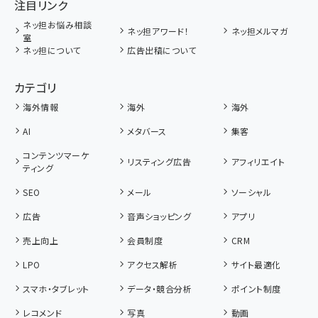
注目リンク
ネッ担お悩み相談
ネッ担アワード！
ネッ担メルマガ
室
ネッ担について
広告出稿について
カテゴリ
海外情報
海外
海外
AI
メタバース
集客
コンテンツマーケ
リスティング広告
アフィリエイト
ティング
SEO
メール
ソーシャル
広告
音声ショッピング
アプリ
売上向上
会員制度
CRM
LPO
アクセス解析
サイト最適化
スマホ・タブレット
データ・競合分析
ポイント制度
レコメンド
写真
動画