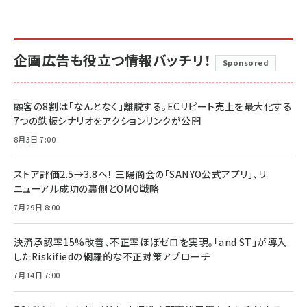
企画広告も役立つ情報バッチリ！
Sponsored
顧客の8割は「なんとなく」離脱する。ECリピート売上を最大化する
7つの鉄板シナリオをアクションリンクが公開
8月3日 7:00
ストア評価2.5→3.8へ！ 三陽商会の「SANYO公式アプリ」、リ
ニューアル成功の裏側とOMO戦略
7月29日 8:00
決済承認率15%改善、不正率ほぼゼロを実現。「and ST」が導入
したRiskifiedの網羅的な不正対策アプローチ
7月14日 7:00