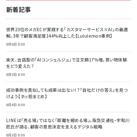
新着記事
世界23位のメガECが実践する「カスタマーサービス×AI」の最適
解。3年で顧客満足度144%向上した【Lululemon事例】
8月6日 8:00
楽天、会話型の「AIコンシェルジュ」で注文額17％増。買い物体験
をどう変えた？
8月5日 8:00
成功事例を真似しても成果は出ない！？「自社だけの答え」を見つ
けよう【ネッ担まとめ】
8月4日 8:00
LINEは「売る場」ではなく「距離を縮める場」。阪急交通社・宇和川
匠氏が語る、顧客の意思決定を支えるデジタル戦略
8月3日 8:00