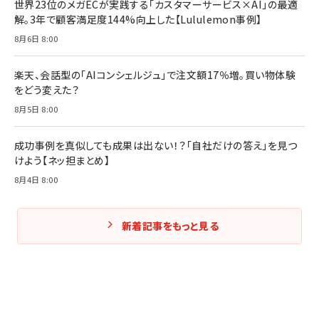
世界23位のメガECが実践する「カスタマーサービス×AI」の最適
解。3年で顧客満足度144%向上した【Lululemon事例】
8月6日 8:00
楽天、会話型の「AIコンシェルジュ」で注文額17％増。買い物体験
をどう変えた？
8月5日 8:00
成功事例を真似しても成果は出ない！？「自社だけの答え」を見つ
けよう【ネッ担まとめ】
8月4日 8:00
新着記事をもっと見る