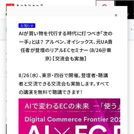
メ
ネットショップ担当者フォーラム
イ
検索
MENU
ン
お知らせ
コ
連載・特集
|
海外
海外情報
海外
AI
メタバース
AIが買い物を代行する時代に打つべき「次の
ン
一手」とは？ アルペン、オイシックス、元UA責
テ
用語「AWS」 が使われている記事の一覧
任者が登壇のリアルECセミナー（8/26＠東
ン
京）【交流会も実施】
全 14 記事中 1 ～ 14 を表示中
ツ
amazon (2255)
に
海外のEC事情・戦略・マーケティング情報ウォッチ
8/26（水）、東京・四谷で開催。登壇者・聴講
アマゾンの成長を支えるSaaS戦略とは？
yahoo (1906)
移
者と交流できる交流会も実施します。すべて
「Supply Chain by Amazon」「生成AI」など
動
楽天 (1874)
が新たな成長ドライブに
の講演を無料で聴講できます！
Amazonの成長ドライブの鍵となるSaaS戦略の詳細と解説します
ecbeing (1210)
Digital Commerce 360
[転載元]
アスクル (1122)
2023年11月24日 8:00
base (1081)
ビィ・フォアード (776)