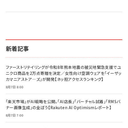
新着記事
ファーストリテイリングが令和8年熊本地震の被災地緊急支援でユ
ニクロ商品を2万点寄贈を決定／女性向け空調ウェアを「イーザッ
カマニアストア―ズ」が開発【ネッ担アクセスランキング】
8月7日 8:00
「楽天市場」がAI戦略を公開。「AI店長」「バーチャル試着」「RMSバ
ナー画像生成」の全ぼう【Rakuten AI Optimismレポート】
8月7日 7:00