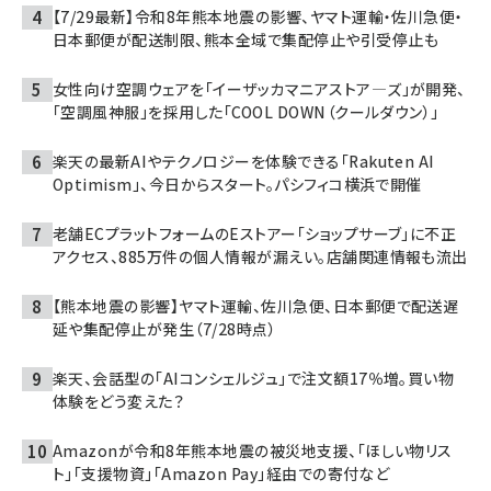
【7/29最新】令和8年熊本地震の影響、ヤマト運輸・佐川急便・
日本郵便が配送制限、熊本全域で集配停止や引受停止も
女性向け空調ウェアを「イーザッカマニアストア―ズ」が開発、
「空調風神服」を採用した「COOL DOWN（クールダウン）」
楽天の最新AIやテクノロジーを体験できる「Rakuten AI
Optimism」、今日からスタート。パシフィコ横浜で開催
老舗ECプラットフォームのEストアー「ショップサーブ」に不正
アクセス、885万件の個人情報が漏えい。店舗関連情報も流出
【熊本地震の影響】ヤマト運輸、佐川急便、日本郵便で配送遅
延や集配停止が発生（7/28時点）
楽天、会話型の「AIコンシェルジュ」で注文額17％増。買い物
体験をどう変えた？
Amazonが令和8年熊本地震の被災地支援、「ほしい物リス
ト」「支援物資」「Amazon Pay」経由での寄付など