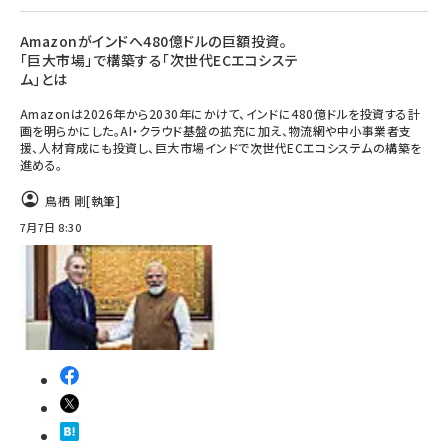
Amazonがインドへ480億ドルの巨額投資。
「巨大市場」で構築する「次世代ECエコシステ
ム」とは
Amazonは2026年から2030年にかけて、インドに480億ドルを投資する計
画を明らかにした。AI・クラウド基盤の拡充に加え、物流網や中小事業者支
援、人材育成にも投資し、巨大市場インドで次世代ECエコシステムの構築を
進める。
鳥栖 剛
[執筆]
7月7日 8:30