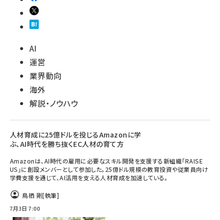
AI
運営
業界動向
海外
解説・ノウハウ
人材育成に25億ドルを投じるAmazonに学
ぶ、AI時代を勝ち抜くEC人材の育て方
Amazonは、AI時代の雇用に必要なスキル開発を支援する新組織「RAISE
US」に創設メンバーとして参加した。25億ドル規模の教育投資や従業員向け
学費支援を通じて、AI活用を支える人材育成を加速している。
鳥栖 剛
[執筆]
7月3日 7:00