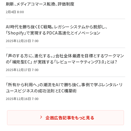
刷新、メディアコマース転換、評価制度
2月4日 8:00
AI時代を勝ち抜くEC戦略。レガシーシステムから脱却し、
「Shopify」で実現するPDCA高速化とイノベーション
2025年12月23日 7:00
「声のする方に、進化する。」会社全体最適を目標とするワークマン
の「補完型EC」 が実践する「レビューマーケティング3.0」とは？
2025年12月17日 7:00
「所有から利用へ」の潮流をAIで勝ち抜く。事例で学ぶレンタル・リ
ユースビジネスの成功法則とEC構築術
2025年12月16日 7:00
企画広告記事をもっと見る