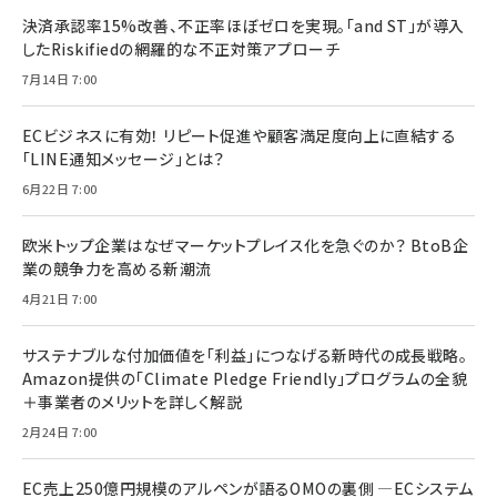
決済承認率15%改善、不正率ほぼゼロを実現。「and ST」が導入
したRiskifiedの網羅的な不正対策アプローチ
7月14日 7:00
ECビジネスに有効！ リピート促進や顧客満足度向上に直結する
「LINE通知メッセージ」とは？
6月22日 7:00
欧米トップ企業はなぜマーケットプレイス化を急ぐのか？ BtoB企
業の競争力を高める新潮流
4月21日 7:00
サステナブルな付加価値を「利益」につなげる新時代の成長戦略。
Amazon提供の「Climate Pledge Friendly」プログラムの全貌
＋事業者のメリットを詳しく解説
2月24日 7:00
EC売上250億円規模のアルペンが語るOMOの裏側 ―ECシステム