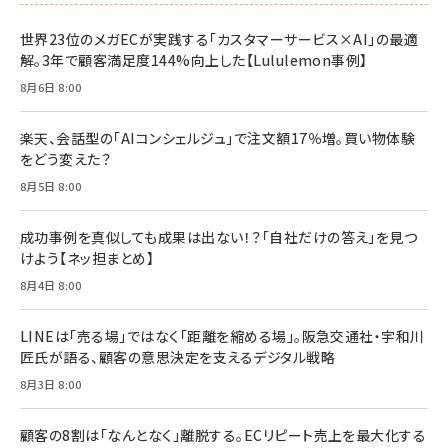
世界23位のメガECが実践する「カスタマーサービス×AI」の最適
解。3年で顧客満足度144%向上した【Lululemon事例】
8月6日 8:00
楽天、会話型の「AIコンシェルジュ」で注文額17％増。買い物体験
をどう変えた？
8月5日 8:00
成功事例を真似しても成果は出ない！？「自社だけの答え」を見つ
けよう【ネッ担まとめ】
8月4日 8:00
LINEは「売る場」ではなく「距離を縮める場」。阪急交通社・宇和川
匠氏が語る、顧客の意思決定を支えるデジタル戦略
8月3日 8:00
顧客の8割は「なんとなく」離脱する。ECリピート売上を最大化する