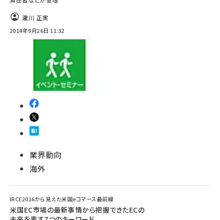
瀧川 正実
2014年9月26日 11:32
業界動向
海外
IRCE2016から見えた米国eコマース最前線
米国EC市場の最新事情から把握できたECの
未来を表す7つのキーワード