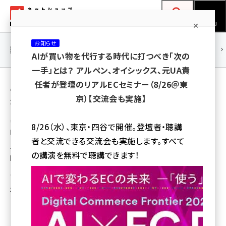
メ
ネットショップ担当者フォーラム
イ
検索
MENU
ン
お知らせ
コ
連載・特集
|
海外
海外情報
海外
AI
メタバース
AIが買い物を代行する時代に打つべき「次の
ン
一手」とは？ アルペン、オイシックス、元UA責
テ
用語「IRCE」 が使われている記事の一覧
任者が登壇のリアルECセミナー（8/26＠東
ン
京）【交流会も実施】
全 19 記事中 1 ～ 19 を表示中
ツ
amazon (2246)
に
いつも.、米国イベント企業と提携し、海外最新
8/26（水）、東京・四谷で開催。登壇者・聴講
EC事例コンテンツの日本展開を開始
yahoo (1900)
移
者と交流できる交流会も実施します。すべて
動
世界最大級のカンファレンス「IRCE」の講演コンテンツを、いつも.が日本で展
楽天 (1871)
の講演を無料で聴講できます！
開
ecbeing (1207)
瀧川 正実
アスクル (1119)
2014年4月8日 13:24
base (1071)
ビィ・フォアード (773)