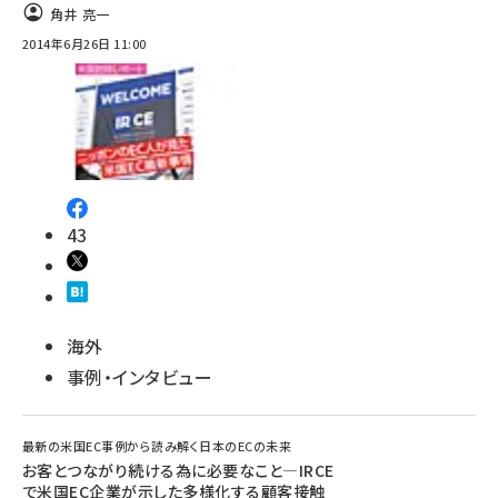
角井 亮一
2014年6月26日 11:00
43
海外
事例・インタビュー
最新の米国EC事例から読み解く日本のECの未来
お客とつながり続ける為に必要なこと―IRCE
で米国EC企業が示した多様化する顧客接触