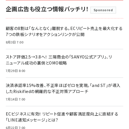
企画広告も役立つ情報バッチリ！
Sponsored
顧客の8割は「なんとなく」離脱する。ECリピート売上を最大化する
7つの鉄板シナリオをアクションリンクが公開
8月3日 7:00
ストア評価2.5→3.8へ！ 三陽商会の「SANYO公式アプリ」、リ
ニューアル成功の裏側とOMO戦略
7月29日 8:00
決済承認率15%改善、不正率ほぼゼロを実現。「and ST」が導入
したRiskifiedの網羅的な不正対策アプローチ
7月14日 7:00
ECビジネスに有効！ リピート促進や顧客満足度向上に直結する
「LINE通知メッセージ」とは？
6月22日 7:00