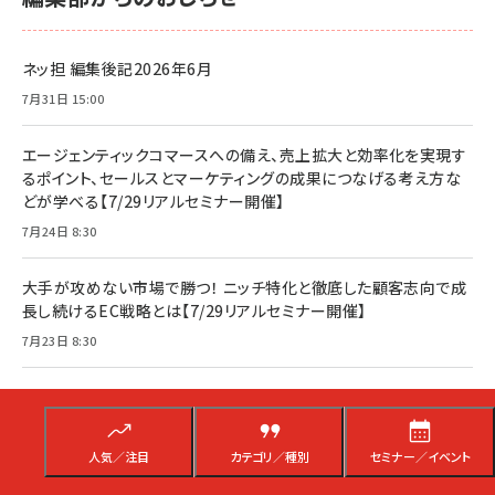
ネッ担 編集後記2026年6月
7月31日 15:00
エージェンティックコマースへの備え、売上拡大と効率化を実現す
るポイント、セールスとマーケティングの成果につなげる考え方な
どが学べる【7/29リアルセミナー開催】
7月24日 8:30
大手が攻めない市場で勝つ！ ニッチ特化と徹底した顧客志向で成
長し続けるEC戦略とは【7/29リアルセミナー開催】
7月23日 8:30
リピート顧客を生む秘訣は？ 単なる「モノ売り」ではなく「価値共
創」で顧客に“選ばれ続ける”プラスの戦略【7/29リアルセミナー開
催】
人気／注目
カテゴリ／種別
セミナー／イベント
7月22日 8:30