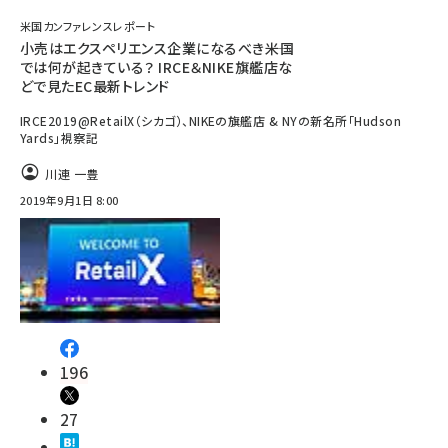
米国カンファレンスレポート
小売はエクスペリエンス企業になるべき――米国
では何が起きている？ IRCE＆NIKE旗艦店な
どで見たEC最新トレンド
IRCE2019@RetailX（シカゴ）、NIKEの旗艦店 & NYの新名所「Hudson
Yards」視察記
川連 一豊
2019年9月1日 8:00
196
27