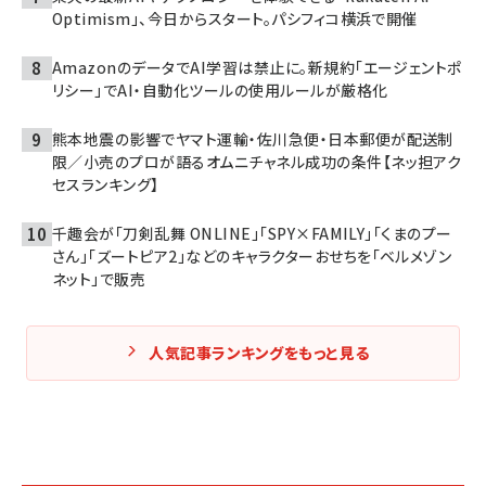
Optimism」、今日からスタート。パシフィコ横浜で開催
AmazonのデータでAI学習は禁止に。新規約「エージェントポ
リシー」でAI・自動化ツールの使用ルールが厳格化
熊本地震の影響でヤマト運輸・佐川急便・日本郵便が配送制
限／小売のプロが語るオムニチャネル成功の条件【ネッ担アク
セスランキング】
千趣会が「刀剣乱舞 ONLINE」「SPY×FAMILY」「くまのプー
さん」「ズートピア2」などのキャラクターおせちを「ベルメゾン
ネット」で販売
人気記事ランキングをもっと見る