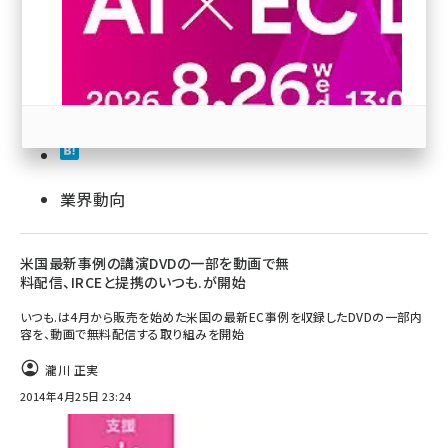
revico (739)
25
業界動向
参加登録はこちら↑
米国最新事例の講演DVDの一部を動画で無
料配信、IRCEと提携のいつも.が開始
いつも.は4月から販売を始めた米国の最新EC事例を収録したDVDの一部内
容を、動画で無料配信する取り組みを開始
瀧川 正実
2014年4月25日 23:24