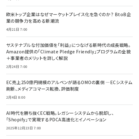
欧米トップ企業はなぜマーケットプレイス化を急ぐのか？ BtoB企
業の競争力を高める新潮流
4月21日 7:00
サステナブルな付加価値を「利益」につなげる新時代の成長戦略。
Amazon提供の「Climate Pledge Friendly」プログラムの全貌
＋事業者のメリットを詳しく解説
2月24日 7:00
EC売上250億円規模のアルペンが語るOMOの裏側 ―ECシステム
刷新、メディアコマース転換、評価制度
2月4日 8:00
AI時代を勝ち抜くEC戦略。レガシーシステムから脱却し、
「Shopify」で実現するPDCA高速化とイノベーション
2025年12月23日 7:00