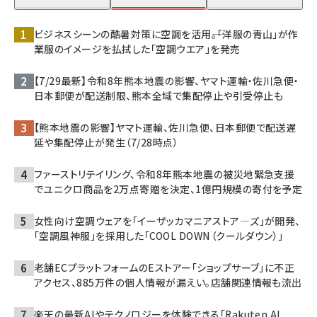
ビジネスシーンの酷暑対策に空調を活用――。「洋服の青山」が作
業服のイメージを払拭した「空調ウエア」を発売
【7/29最新】令和8年熊本地震の影響、ヤマト運輸・佐川急便・
日本郵便が配送制限、熊本全域で集配停止や引受停止も
【熊本地震の影響】ヤマト運輸、佐川急便、日本郵便で配送遅
延や集配停止が発生（7/28時点）
ファーストリテイリング、令和8年熊本地震の被災地緊急支援
でユニクロ商品を2万点寄贈を決定、1億円規模の寄付を予定
女性向け空調ウェアを「イーザッカマニアストア―ズ」が開発、
「空調風神服」を採用した「COOL DOWN（クールダウン）」
老舗ECプラットフォームのEストアー「ショップサーブ」に不正
アクセス、885万件の個人情報が漏えい。店舗関連情報も流出
楽天の最新AIやテクノロジーを体験できる「Rakuten AI