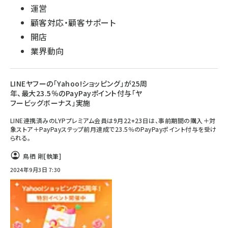
運営
顧客対応・顧客サポート
開店
業界動向
LINEヤフーの「Yahoo!ショッピング」が25周
年、最大23.5％のPayPayポイント付与「ヤ
フービッグボーナス」実施
LINE連携済みのLYPプレミアム会員は9月22+23日は、事前期間の購入＋対
象ストア＋PayPayステップ前月達成で23.5％のPayPayポイント付与を受け
られる。
鳥栖 剛
[執筆]
2024年9月3日 7:30