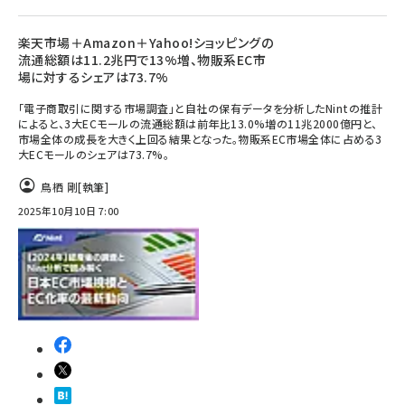
楽天市場＋Amazon＋Yahoo!ショッピングの
流通総額は11.2兆円で13%増、物販系EC市
場に対するシェアは73.7%
「電子商取引に関する市場調査」と自社の保有データを分析したNintの推計
によると、3大ECモールの流通総額は前年比13.0%増の11兆2000億円と、
市場全体の成長を大きく上回る結果となった。物販系EC市場全体に占める3
大ECモールのシェアは73.7%。
鳥栖 剛
[執筆]
2025年10月10日 7:00