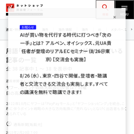
メ
ネットショップ担当者フォーラム
イ
検索
MENU
ン
お知らせ
コ
連載・特集
|
海外
海外情報
海外
AI
メタバース
AIが買い物を代行する時代に打つべき「次の
ン
一手」とは？ アルペン、オイシックス、元UA責
テ
用語「Yahoo! ショッピング」 が使われている
任者が登壇のリアルECセミナー（8/26＠東
ン
京）【交流会も実施】
記事の一覧
ツ
amazon (2259)
全 38 記事中 1 ～ 38 を表示中
に
8/26（水）、東京・四谷で開催。登壇者・聴講
yahoo (1908)
移
通販新聞ダイジェスト
者と交流できる交流会も実施します。すべて
動
ヤフー、ポイント戦略大転換の反響は？ 日曜
楽天 (1874)
の講演を無料で聴講できます！
日の高還元施策の廃止に「売れない」の声
ecbeing (1211)
2022年10月にヤフーは「PayPayモール」と「ヤフーショッピング」を統合。こ
れに伴うポイント戦略の大きな方向転換に「売れない」となげく出店者も多く
アスクル (1122)
みられている
base (1083)
通販新聞
[転載元]
2023年2月20日 7:00
ビィ・フォアード (778)