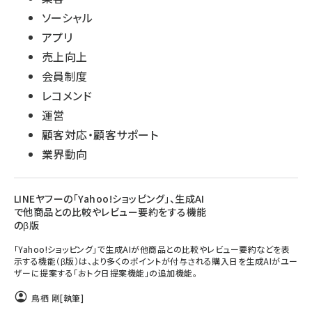
ソーシャル
アプリ
売上向上
会員制度
レコメンド
運営
顧客対応・顧客サポート
業界動向
LINEヤフーの「Yahoo!ショッピング」、生成AI
で他商品との比較やレビュー要約をする機能
のβ版
「Yahoo!ショッピング」で生成AIが他商品との比較やレビュー要約などを表
示する機能（β版）は、より多くのポイントが付与される購入日を生成AIがユー
ザーに提案する「おトク日提案機能」の追加機能。
鳥栖 剛
[執筆]