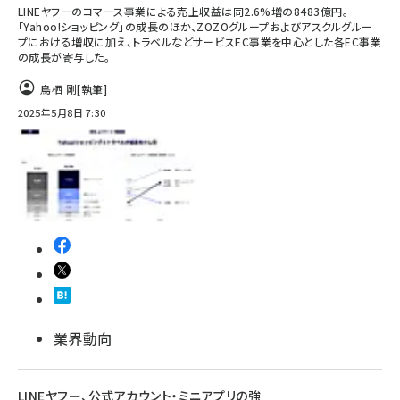
LINEヤフーのコマース事業による売上収益は同2.6%増の8483億円。
「Yahoo!ショッピング」の成長のほか、ZOZOグループおよびアスクルグルー
プにおける増収に加え、トラベルなどサービスEC事業を中心とした各EC事業
の成長が寄与した。
鳥栖 剛
[執筆]
2025年5月8日 7:30
業界動向
LINEヤフー、公式アカウント・ミニアプリの強