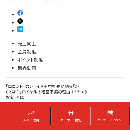
売上向上
会員制度
ポイント制度
業界動向
「ロコンド」のジェイド田中社長が語る「Z-
CRAFT」ロイヤルの経営不振の理由＋「7つの
お宝」とは
ジェイドグループの田中裕輔社長が「株主への手紙」の中で再生支援につい
て語った。 レターではロイヤルが民事再生に至った背景は売上のメインであ
る並行輸入業が急激な円安の影響を受けた事があると指摘、その上で 5 個
人気／注目
カテゴリ／種別
セミナー／イベント
の改革ポリシーをあげた。