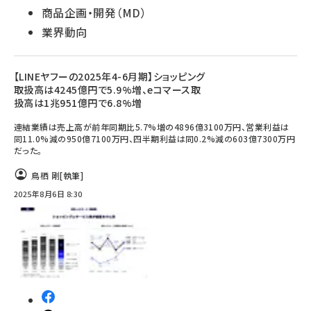
商品企画・開発（MD）
業界動向
【LINEヤフーの2025年4-6月期】ショッピング
取扱高は4245億円で5.9%増、eコマース取
扱高は1兆951億円で6.8%増
連結業績は売上高が前年同期比5.7%増の4896億3100万円、営業利益は
同11.0%減の950億7100万円、四半期利益は同0.2%減の603億7300万円
だった。
鳥栖 剛
[執筆]
2025年8月6日 8:30