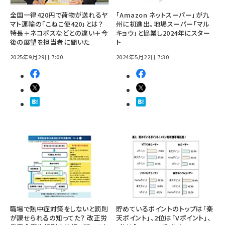
全国一律420円で荷物が送れるヤ
「Amazon ネットスーパー」が九
マト運輸の「こねこ便420」とは？
州に初進出。地場スーパー「マル
特長＋ネコポスなどとの違い＋今
キョウ」と協業し2024年にスター
後の展望を担当者に聞いた
ト
2025年9月29日 7:00
2024年5月22日 7:30
職場で熱中症対策をしないと罰則
貯めているポイントのトップは「楽
が課せられるの知ってた？ 改正労
天ポイント」、2位は「Vポイント」、