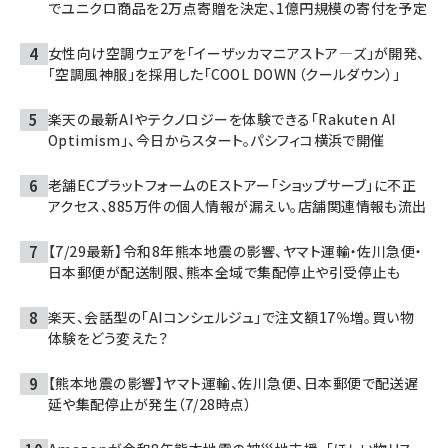
でユニクロ商品を2万点寄贈を決定、1億円規模の寄付を予定
女性向け空調ウェアを「イーザッカマニアストア―ズ」が開発、
「空調風神服」を採用した「COOL DOWN（クールダウン）」
楽天の最新AIやテクノロジーを体験できる「Rakuten AI
Optimism」、今日からスタート。パシフィコ横浜で開催
老舗ECプラットフォームのEストアー「ショップサーブ」に不正
アクセス、885万件の個人情報が漏えい。店舗関連情報も流出
【7/29最新】令和8年熊本地震の影響、ヤマト運輸・佐川急便・
日本郵便が配送制限、熊本全域で集配停止や引受停止も
楽天、会話型の「AIコンシェルジュ」で注文額17％増。買い物
体験をどう変えた？
【熊本地震の影響】ヤマト運輸、佐川急便、日本郵便で配送遅
延や集配停止が発生（7/28時点）