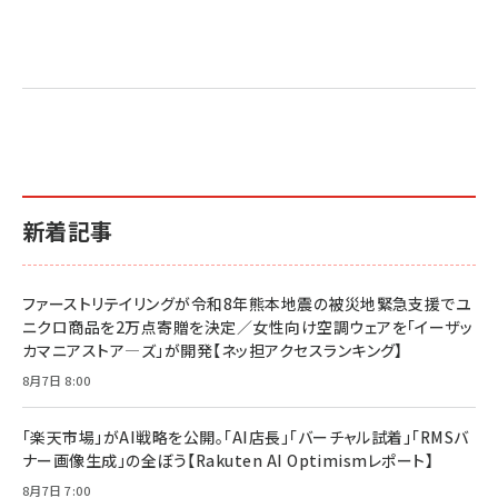
Amazon マーケティング・セールス全般関連書籍 の
Amazon ビジネス・経済関連書籍 の売れ筋ランキン
Amazon 経営戦略関連書籍 の売れ筋ランキング
売れ筋ランキング
グ
更新日時：2026/06/26 19:05
更新日時：2026/06/26 19:05
更新日時：2026/06/26 19:05
2億円を売り上げたプロが教える note×AI 最強の
anan(アンアン)2026/07/01号 No.2501[魅せる
ベインキャピタル 企業価値向上力の秘密
副業
カラダ2026／宮舘涼太]
￥2,640
￥1,870
￥880
イシューからはじめよ［改訂版］――知的生産の「シンプ
小さな会社は戦略が9割
anan(アンアン)2026/06/24号 No.2500増刊
ルな本質」
スペシャルエディション[王道エンタメの矜持／
￥1,980
新着記事
BTS]
￥2,200
￥1,100
ドリルを売るには穴を売れ
経営メモ 16年の起業家人生で得た知見
ファーストリテイリングが令和8年熊本地震の被災地緊急支援でユ
anan(アンアン)2026/07/08号 No.2502[2026
￥1,815
￥2,750
ニクロ商品を2万点寄贈を決定／女性向け空調ウェアを「イーザッ
年後半、あなたの恋と運命／山田涼介]
カマニアストア―ズ」が開発【ネッ担アクセスランキング】
￥880
Brand Shift(ブランド・シフト): 「信頼」で選ばれ
影響力の武器［新版］：人を動かす七つの原理
8月7日 8:00
る時代の成長戦略
￥3,190
ママ投資家が育休中に１億貯めた株式投資
￥2,420
￥1,870
「楽天市場」がAI戦略を公開。「AI店長」「バーチャル試着」「RMSバ
ナー画像生成」の全ぼう【Rakuten AI Optimismレポート】
フィードバック経営 「沈黙の組織」から「高め合う
マーケティングの真実 P&G・グリコで学んだ失敗
組織」へ
と成長の法則
8月7日 7:00
組織の成果を最大化する ルールのデザイン