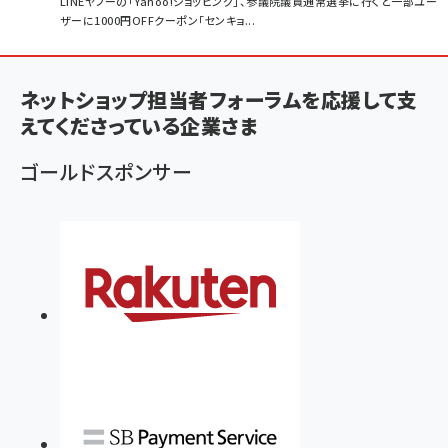
パ
LINEヤフーの「Yahoo!ショッピング」、参議院議員通常選挙に行くと一部ユー
ザーに1000円OFFクーポン「センキョ...
ン
く
ず
ネットショップ担当者フォーラムを応援して支
えてくださっている企業さま
ゴールドスポンサー