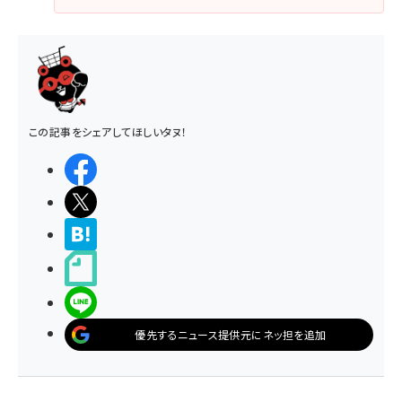
この記事をシェアしてほしいタヌ！
シェアする
ポストする
>ブクマする
noteで書く
LINEで送る
優先するニュース提供元にネッ担を追加