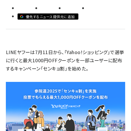
revico (744)
優先するニュース提供元に追加
LINEヤフーは7月11日から、「Yahoo!ショッピング」で選挙
参
に行くと最大1000円OFFクーポンを一部ユーザーに配布
するキャンペーン「センキョ割」を始めた。