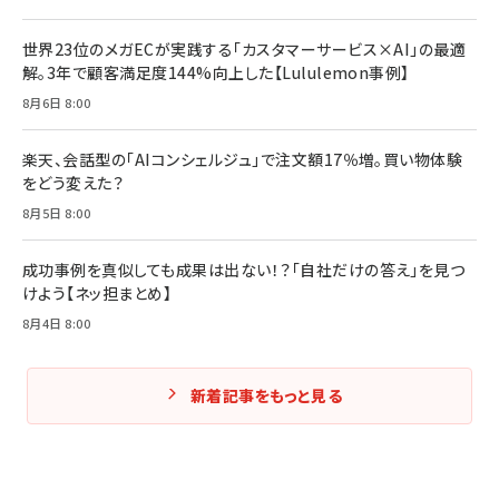
￥3,080
￥2,200
￥1,980
世界23位のメガECが実践する「カスタマーサービス×AI」の最適
解。3年で顧客満足度144%向上した【Lululemon事例】
Amazonランキングをもっと見る
Amazonランキングをもっと見る
8月6日 8:00
Amazonランキングをもっと見る
楽天、会話型の「AIコンシェルジュ」で注文額17％増。買い物体験
をどう変えた？
8月5日 8:00
成功事例を真似しても成果は出ない！？「自社だけの答え」を見つ
けよう【ネッ担まとめ】
8月4日 8:00
新着記事をもっと見る