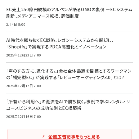
EC売上250億円規模のアルペンが語るOMOの裏側 ―ECシステム
刷新、メディアコマース転換、評価制度
2月4日 8:00
AI時代を勝ち抜くEC戦略。レガシーシステムから脱却し、
「Shopify」で実現するPDCA高速化とイノベーション
2025年12月23日 7:00
「声のする方に、進化する。」会社全体最適を目標とするワークマン
の「補完型EC」 が実践する「レビューマーケティング3.0」とは？
2025年12月17日 7:00
「所有から利用へ」の潮流をAIで勝ち抜く。事例で学ぶレンタル・リ
ユースビジネスの成功法則とEC構築術
2025年12月16日 7:00
企画広告記事をもっと見る