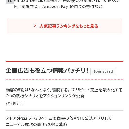
Amazonが令和8年熊本地震の被災地支援、「ほしい物リス
ト」「支援物資」「Amazon Pay」経由での寄付など
人気記事ランキングをもっと見る
企画広告も役立つ情報バッチリ！
Sponsored
顧客の8割は「なんとなく」離脱する。ECリピート売上を最大化する
7つの鉄板シナリオをアクションリンクが公開
8月3日 7:00
ストア評価2.5→3.8へ！ 三陽商会の「SANYO公式アプリ」、リ
ニューアル成功の裏側とOMO戦略