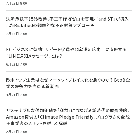
7月29日 8:00
決済承認率15%改善、不正率ほぼゼロを実現。「and ST」が導入
したRiskifiedの網羅的な不正対策アプローチ
7月14日 7:00
ECビジネスに有効！ リピート促進や顧客満足度向上に直結する
「LINE通知メッセージ」とは？
6月22日 7:00
欧米トップ企業はなぜマーケットプレイス化を急ぐのか？ BtoB企
業の競争力を高める新潮流
4月21日 7:00
サステナブルな付加価値を「利益」につなげる新時代の成長戦略。
Amazon提供の「Climate Pledge Friendly」プログラムの全貌
＋事業者のメリットを詳しく解説
2月24日 7:00