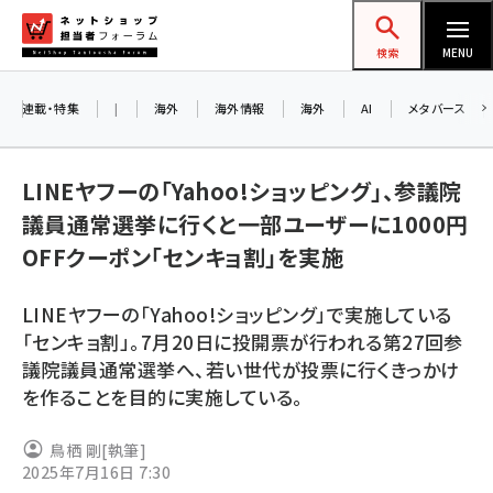
メ
ネットショップ担当者フォーラム
イ
検索
MENU
ン
コ
連載・特集
|
海外
海外情報
海外
AI
メタバース
ン
お知
A
テ
LINEヤフーの「Yahoo!ショッピング」、参議院
ア
ン
議員通常選挙に行くと一部ユーザーに1000円
ツ
amazon (2259)
OFFクーポン「センキョ割」を実施
に
8/
yahoo (1908)
移
LINEヤフーの「Yahoo!ショッピング」で実施している
交
動
楽天 (1874)
「センキョ割」。7月20日に投開票が行われる第27回参
議院議員通常選挙へ、若い世代が投票に行くきっかけ
ecbeing (1211)
を作ることを目的に実施している。
アスクル (1122)
鳥栖 剛
[執筆]
base (1083)
2025年7月16日 7:30
ビィ・フォアード (778)