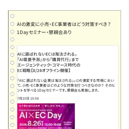
AIの激変に小売・EC事業者はどう対策すべき？
1Dayセミナー・懇親会あり
AIに選ばれないECは淘汰される。
「AI需要予測」から「購買代行」まで
エージェンティック・コマース時代の
EC戦略【8/26オフライン開催】
「AIに選ばれない企業は淘汰される」――。この激変する市場におい
て、小売・EC事業者はどのような対策を打つべきなのか？ そのヒ
ントを学べる1Dayセミナーです。懇親会も実施します。
7月23日 15:50