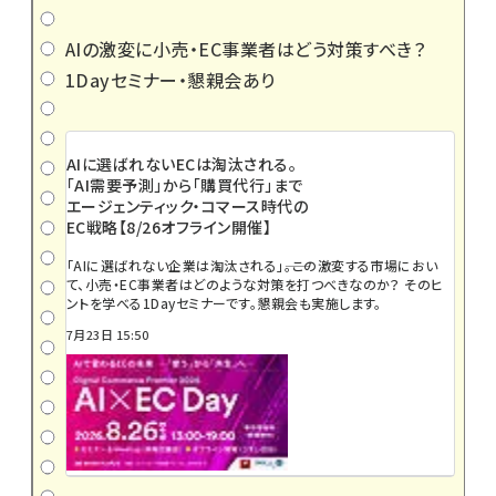
AIの激変に小売・EC事業者はどう対策すべき？
1Dayセミナー・懇親会あり
AIに選ばれないECは淘汰される。
「AI需要予測」から「購買代行」まで
エージェンティック・コマース時代の
EC戦略【8/26オフライン開催】
「AIに選ばれない企業は淘汰される」――。この激変する市場におい
て、小売・EC事業者はどのような対策を打つべきなのか？ そのヒ
ントを学べる1Dayセミナーです。懇親会も実施します。
7月23日 15:50