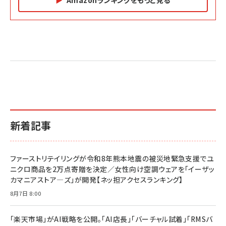
Amazonランキングをもっと見る
Amazon マーケティング・セールス全般関連書籍 の
Amazon ビジネス・経済関連書籍 の売れ筋ランキン
Amazon 経営戦略関連書籍 の売れ筋ランキング
売れ筋ランキング
グ
更新日時：2026/06/26 19:05
更新日時：2026/06/26 19:05
更新日時：2026/06/26 19:05
2億円を売り上げたプロが教える note×AI 最強の
anan(アンアン)2026/07/01号 No.2501[魅せる
ベインキャピタル 企業価値向上力の秘密
副業
カラダ2026／宮舘涼太]
￥2,640
￥1,870
￥880
イシューからはじめよ［改訂版］――知的生産の「シンプ
小さな会社は戦略が9割
anan(アンアン)2026/06/24号 No.2500増刊
ルな本質」
スペシャルエディション[王道エンタメの矜持／
￥1,980
新着記事
BTS]
￥2,200
￥1,100
ドリルを売るには穴を売れ
経営メモ 16年の起業家人生で得た知見
ファーストリテイリングが令和8年熊本地震の被災地緊急支援でユ
anan(アンアン)2026/07/08号 No.2502[2026
￥1,815
￥2,750
ニクロ商品を2万点寄贈を決定／女性向け空調ウェアを「イーザッ
年後半、あなたの恋と運命／山田涼介]
カマニアストア―ズ」が開発【ネッ担アクセスランキング】
￥880
Brand Shift(ブランド・シフト): 「信頼」で選ばれ
影響力の武器［新版］：人を動かす七つの原理
8月7日 8:00
る時代の成長戦略
￥3,190
ママ投資家が育休中に１億貯めた株式投資
￥2,420
￥1,870
「楽天市場」がAI戦略を公開。「AI店長」「バーチャル試着」「RMSバ