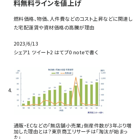
料無料ラインを値上げ
燃料価格、物価、人件費などのコスト上昇などに関連し
た宅配運賃や資材価格の高騰が理由
2023/6/13
シェア
1
ツイート
2
はてブ
0
noteで書く
通販・ECなどの「無店舗小売業」倒産件数が3年ぶり増
加した理由とは？東京商工リサーチは「淘汰が始まっ
た」