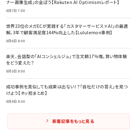
ナー画像生成」の全ぼう【Rakuten AI Optimismレポート】
フィードバック経営 「沈黙の組織」から「高め合う
マーケティングの真実 P&G・グリコで学んだ失敗
組織」へ
と成長の法則
8月7日 7:00
組織の成果を最大化する ルールのデザイン
￥3,080
￥2,200
￥1,980
世界23位のメガECが実践する「カスタマーサービス×AI」の最適
解。3年で顧客満足度144%向上した【Lululemon事例】
Amazonランキングをもっと見る
Amazonランキングをもっと見る
8月6日 8:00
Amazonランキングをもっと見る
楽天、会話型の「AIコンシェルジュ」で注文額17％増。買い物体験
をどう変えた？
8月5日 8:00
成功事例を真似しても成果は出ない！？「自社だけの答え」を見つ
けよう【ネッ担まとめ】
8月4日 8:00
新着記事をもっと見る