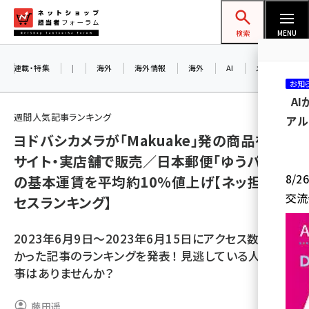
メ
ネットショップ担当者フォーラム
イ
検索
MENU
ン
コ
連載・特集
|
海外
海外情報
海外
AI
メタバース
お知
ン
A
テ
週間人気記事ランキング
アル
ン
ヨドバシカメラが「Makuake」発の商品をEC
ツ
amazon (2259)
サイト・実店舗で販売／日本郵便「ゆうパック」
に
8/
の基本運賃を平均約10%値上げ【ネッ担アク
yahoo (1908)
移
交流
セスランキング】
動
楽天 (1877)
ecbeing (1211)
2023年6月9日～2023年6月15日にアクセス数の多
かった記事のランキングを発表！ 見逃している人気記
アスクル (1122)
事はありませんか？
base (1084)
藤田遥
ビィ・フォアード (782)