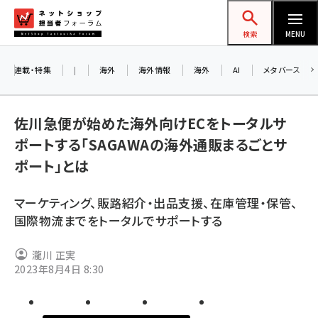
メ
ネットショップ担当者フォーラム
イ
検索
MENU
ン
コ
連載・特集
|
海外
海外情報
海外
AI
メタバース
ン
お
テ
A
佐川急便が始めた海外向けECをトータルサ
ン
ア
ポートする「SAGAWAの海外通販まるごとサ
ツ
amazon (2255)
ポート」とは
に
yahoo (1906)
8
移
マーケティング、販路紹介・出品支援、在庫管理・保管、
交
動
楽天 (1874)
国際物流までをトータルでサポートする
ecbeing (1210)
瀧川 正実
アスクル (1122)
2023年8月4日 8:30
base (1081)
ビィ・フォアード (776)