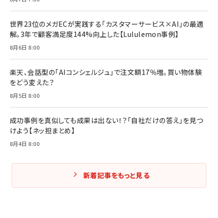
世界23位のメガECが実践する「カスタマーサービス×AI」の最適
解。3年で顧客満足度144%向上した【Lululemon事例】
8月6日 8:00
楽天、会話型の「AIコンシェルジュ」で注文額17％増。買い物体験
をどう変えた？
8月5日 8:00
成功事例を真似しても成果は出ない！？「自社だけの答え」を見つ
けよう【ネッ担まとめ】
8月4日 8:00
新着記事をもっと見る