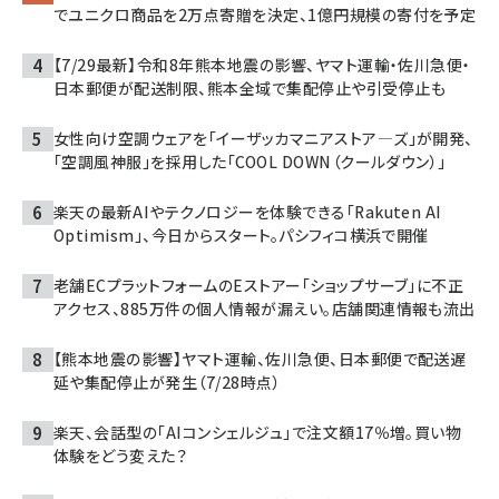
でユニクロ商品を2万点寄贈を決定、1億円規模の寄付を予定
【7/29最新】令和8年熊本地震の影響、ヤマト運輸・佐川急便・
日本郵便が配送制限、熊本全域で集配停止や引受停止も
女性向け空調ウェアを「イーザッカマニアストア―ズ」が開発、
「空調風神服」を採用した「COOL DOWN（クールダウン）」
楽天の最新AIやテクノロジーを体験できる「Rakuten AI
Optimism」、今日からスタート。パシフィコ横浜で開催
老舗ECプラットフォームのEストアー「ショップサーブ」に不正
アクセス、885万件の個人情報が漏えい。店舗関連情報も流出
【熊本地震の影響】ヤマト運輸、佐川急便、日本郵便で配送遅
延や集配停止が発生（7/28時点）
楽天、会話型の「AIコンシェルジュ」で注文額17％増。買い物
体験をどう変えた？