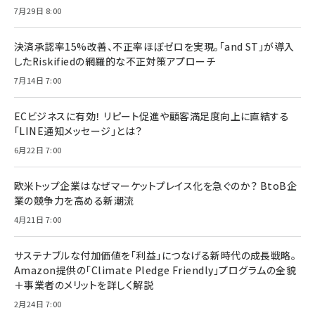
7月29日 8:00
決済承認率15%改善、不正率ほぼゼロを実現。「and ST」が導入
したRiskifiedの網羅的な不正対策アプローチ
7月14日 7:00
ECビジネスに有効！ リピート促進や顧客満足度向上に直結する
「LINE通知メッセージ」とは？
6月22日 7:00
欧米トップ企業はなぜマーケットプレイス化を急ぐのか？ BtoB企
業の競争力を高める新潮流
4月21日 7:00
サステナブルな付加価値を「利益」につなげる新時代の成長戦略。
Amazon提供の「Climate Pledge Friendly」プログラムの全貌
＋事業者のメリットを詳しく解説
2月24日 7:00