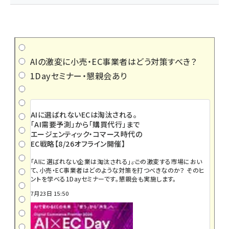
AIの激変に小売・EC事業者はどう対策すべき？
1Dayセミナー・懇親会あり
AIに選ばれないECは淘汰される。
「AI需要予測」から「購買代行」まで
エージェンティック・コマース時代の
EC戦略【8/26オフライン開催】
「AIに選ばれない企業は淘汰される」――。この激変する市場におい
て、小売・EC事業者はどのような対策を打つべきなのか？ そのヒ
ントを学べる1Dayセミナーです。懇親会も実施します。
7月23日 15:50