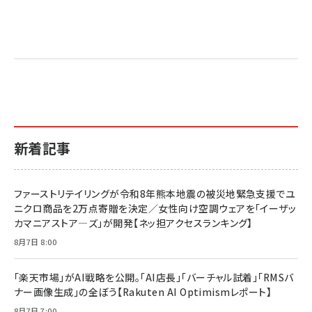
新着記事
ファーストリテイリングが令和8年熊本地震の被災地緊急支援でユ
ニクロ商品を2万点寄贈を決定／女性向け空調ウェアを「イーザッ
カマニアストア―ズ」が開発【ネッ担アクセスランキング】
8月7日 8:00
「楽天市場」がAI戦略を公開。「AI店長」「バーチャル試着」「RMSバ
ナー画像生成」の全ぼう【Rakuten AI Optimismレポート】
8月7日 7:00