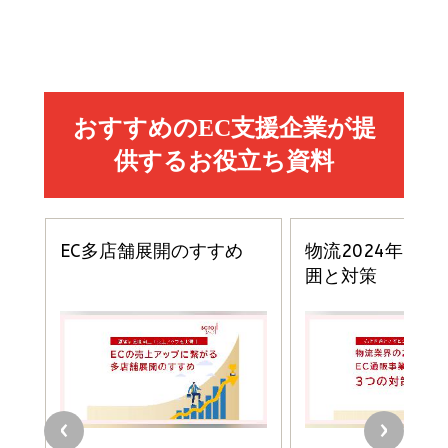
Amazon マーケティング・セールス全般関連書籍 の
Amazon ビジネス・経済関連書籍 の売れ筋ランキン
Amazon 経営戦略関連書籍 の売れ筋ランキング
売れ筋ランキング
グ
更新日時：2026/06/26 19:05
更新日時：2026/06/26 19:05
更新日時：2026/06/26 19:05
2億円を売り上げたプロが教える note×AI 最強の
anan(アンアン)2026/07/01号 No.2501[魅せる
ベインキャピタル 企業価値向上力の秘密
副業
カラダ2026／宮舘涼太]
￥2,640
￥1,870
￥880
イシューからはじめよ［改訂版］――知的生産の「シンプ
小さな会社は戦略が9割
anan(アンアン)2026/06/24号 No.2500増刊
ルな本質」
スペシャルエディション[王道エンタメの矜持／
￥1,980
BTS]
￥2,200
￥1,100
ドリルを売るには穴を売れ
経営メモ 16年の起業家人生で得た知見
anan(アンアン)2026/07/08号 No.2502[2026
￥1,815
￥2,750
年後半、あなたの恋と運命／山田涼介]
￥880
Brand Shift(ブランド・シフト): 「信頼」で選ばれ
影響力の武器［新版］：人を動かす七つの原理
る時代の成長戦略
￥3,190
ママ投資家が育休中に１億貯めた株式投資
￥2,420
￥1,870
フィードバック経営 「沈黙の組織」から「高め合う
マーケティングの真実 P&G・グリコで学んだ失敗
組織」へ
と成長の法則
組織の成果を最大化する ルールのデザイン
￥3,080