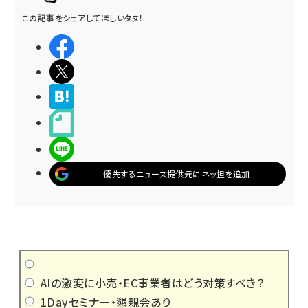
この記事をシェアしてほしいタヌ！
シェアする
ポストする
>ブクマする
noteで書く
LINEで送る
優先するニュース提供元にネッ担を追加
AIの激変に小売・EC事業者はどう対策すべき？
1Dayセミナー・懇親会あり