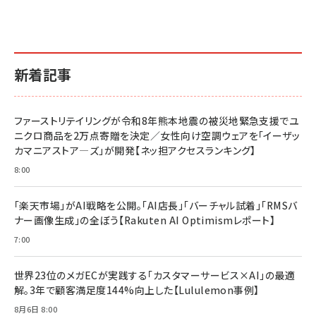
￥2,640
￥1,870
￥880
イシューからはじめよ［改訂版］――知的生産の「シンプ
小さな会社は戦略が9割
anan(アンアン)2026/06/24号 No.2500増刊
ルな本質」
スペシャルエディション[王道エンタメの矜持／
￥1,980
新着記事
BTS]
￥2,200
￥1,100
ドリルを売るには穴を売れ
経営メモ 16年の起業家人生で得た知見
ファーストリテイリングが令和8年熊本地震の被災地緊急支援でユ
anan(アンアン)2026/07/08号 No.2502[2026
￥1,815
￥2,750
ニクロ商品を2万点寄贈を決定／女性向け空調ウェアを「イーザッ
年後半、あなたの恋と運命／山田涼介]
カマニアストア―ズ」が開発【ネッ担アクセスランキング】
￥880
Brand Shift(ブランド・シフト): 「信頼」で選ばれ
影響力の武器［新版］：人を動かす七つの原理
8:00
る時代の成長戦略
￥3,190
ママ投資家が育休中に１億貯めた株式投資
￥2,420
￥1,870
「楽天市場」がAI戦略を公開。「AI店長」「バーチャル試着」「RMSバ
ナー画像生成」の全ぼう【Rakuten AI Optimismレポート】
フィードバック経営 「沈黙の組織」から「高め合う
マーケティングの真実 P&G・グリコで学んだ失敗
組織」へ
と成長の法則
7:00
組織の成果を最大化する ルールのデザイン
￥3,080
￥2,200
￥1,980
世界23位のメガECが実践する「カスタマーサービス×AI」の最適
解。3年で顧客満足度144%向上した【Lululemon事例】
Amazonランキングをもっと見る
Amazonランキングをもっと見る
8月6日 8:00
Amazonランキングをもっと見る