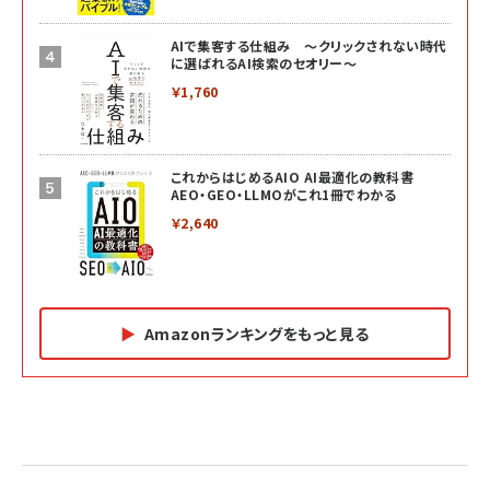
AIで集客する仕組み ～クリックされない時代
に選ばれるAI検索のセオリー～
￥1,760
これからはじめるAIO AI最適化の教科書
AEO・GEO・LLMOがこれ1冊でわかる
￥2,640
Amazonランキングをもっと見る
Amazon マーケティング・セールス全般関連書籍 の
Amazon ビジネス・経済関連書籍 の売れ筋ランキン
Amazon 経営戦略関連書籍 の売れ筋ランキング
売れ筋ランキング
グ
更新日時：2026/06/26 19:05
更新日時：2026/06/26 19:05
更新日時：2026/06/26 19:05
2億円を売り上げたプロが教える note×AI 最強の
anan(アンアン)2026/07/01号 No.2501[魅せる
ベインキャピタル 企業価値向上力の秘密
副業
カラダ2026／宮舘涼太]