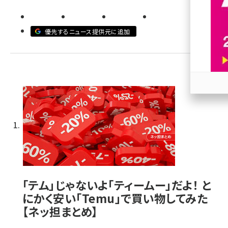
revico (739)
優先するニュース提供元に追加
参加
「テム」じゃないよ「ティームー」だよ！ と
にかく安い「Temu」で買い物してみた
【ネッ担まとめ】