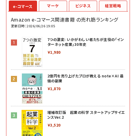
マーケ
ビジネス
経営戦略
e-コマース
Amazon e-コマース関連書籍 の売れ筋ランキング
更新日時：2026/06/26 19:05
7つの激変: いかがわしい者たちが主役の「イン
ターネット産業」30年史
￥1,980
2億円を売り上げたプロが教える note×AI 最
強の副業
￥1,870
増補改訂版 起業の科学 スタートアップサイエ
ンスVer.2
￥3,520