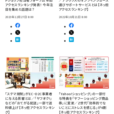
トショップ担当者フォーラム 年間
／アシックスのオンラインシューズ
アクセスランキング発表！ 今年注
選びサポートサービスとは【ネッ担
目を集めた話題は？
アクセスランキング】
2023年12月27日 8:00
2022年10月21日 8:00
「ステマ規制」がEC・D2C事業者
「Yahoo!ショッピング」の一部付
に与える影響とは／「ヤフオク!」
与特典を「ヤフーショッピング商品
などの「おてがる配送」一部で送
券」に変更／Z世代「効率的でな
料値上げ【ネッ担アクセスランキン
いことにストレスを感じる」が6割
グ】
【ネッ担アクセスランキング】