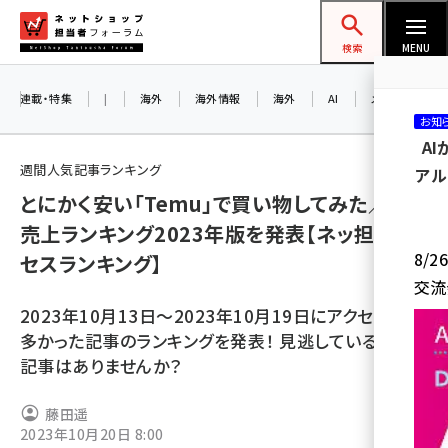
メ
ネットショップ担当者フォーラム
イ
検索
MENU
ン
コ
連載・特集
|
海外
海外情報
海外
AI
メタバース
お知
ン
A
テ
週間人気記事ランキング
アル
ン
とにかく安い「Temu」で買い物してみた／EC
ツ
amazon (2247)
売上ランキング2023年版を発表【ネッ担アク
に
8/
セスランキング】
yahoo (1901)
移
交流
動
楽天 (1871)
2023年10月13日～2023年10月19日にアクセス数の
ecbeing (1207)
多かった記事のランキングを発表！ 見逃している人気
記事はありませんか？
アスクル (1119)
base (1075)
藤田遥
2023年10月20日 8:00
ビィ・フォアード (773)