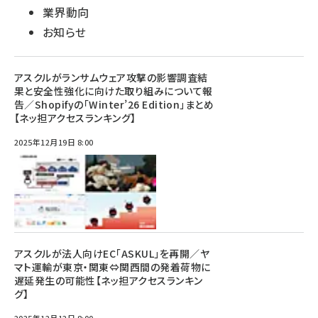
業界動向
お知らせ
アスクルがランサムウェア攻撃の影響調査結
果と安全性強化に向けた取り組みについて報
告／Shopifyの「Winter’26 Edition」まとめ
【ネッ担アクセスランキング】
2025年12月19日 8:00
アスクルが法人向けEC「ASKUL」を再開／ヤ
マト運輸が東京・関東⇔関西間の発着荷物に
遅延発生の可能性【ネッ担アクセスランキン
グ】