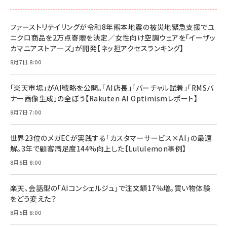
￥1,100
ドリルを売るには穴を売れ
経営メモ 16年の起業家人生で得た知見
ファーストリテイリングが令和8年熊本地震の被災地緊急支援でユ
anan(アンアン)2026/07/08号 No.2502[2026
￥1,815
￥2,750
ニクロ商品を2万点寄贈を決定／女性向け空調ウェアを「イーザッ
年後半、あなたの恋と運命／山田涼介]
カマニアストア―ズ」が開発【ネッ担アクセスランキング】
￥880
Brand Shift(ブランド・シフト): 「信頼」で選ばれ
影響力の武器［新版］：人を動かす七つの原理
8月7日 8:00
る時代の成長戦略
￥3,190
ママ投資家が育休中に１億貯めた株式投資
￥2,420
￥1,870
「楽天市場」がAI戦略を公開。「AI店長」「バーチャル試着」「RMSバ
ナー画像生成」の全ぼう【Rakuten AI Optimismレポート】
フィードバック経営 「沈黙の組織」から「高め合う
マーケティングの真実 P&G・グリコで学んだ失敗
組織」へ
と成長の法則
8月7日 7:00
組織の成果を最大化する ルールのデザイン
￥3,080
￥2,200
￥1,980
世界23位のメガECが実践する「カスタマーサービス×AI」の最適
解。3年で顧客満足度144%向上した【Lululemon事例】
Amazonランキングをもっと見る
Amazonランキングをもっと見る
8月6日 8:00
Amazonランキングをもっと見る
楽天、会話型の「AIコンシェルジュ」で注文額17％増。買い物体験
をどう変えた？
8月5日 8:00