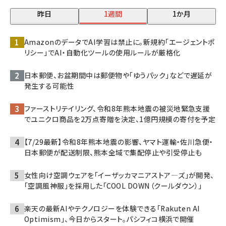
昨日
1週間
1か月
AmazonのデータでAI学習は禁止に。新規約「エージェントポ
リシー」でAI・自動化ツールの使用ルールが厳格化
日本郵便、お盆期間中は郵便物や「ゆうパック」などで遅延が
発生する可能性
ファーストリテイリング、令和8年熊本地震の被災地緊急支援
でユニクロ商品を2万点寄贈を決定、1億円規模の寄付を予定
【7/29最新】令和8年熊本地震の影響、ヤマト運輸・佐川急便・
日本郵便が配送制限、熊本全域で集配停止や引受停止も
女性向け空調ウェアを「イーザッカマニアストア―ズ」が開発、
「空調風神服」を採用した「COOL DOWN（クールダウン）」
楽天の最新AIやテクノロジーを体験できる「Rakuten AI
Optimism」、今日からスタート。パシフィコ横浜で開催