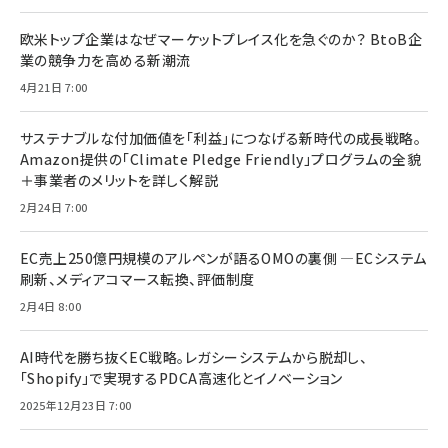
欧米トップ企業はなぜマーケットプレイス化を急ぐのか？ BtoB企
業の競争力を高める新潮流
4月21日 7:00
サステナブルな付加価値を「利益」につなげる新時代の成長戦略。
Amazon提供の「Climate Pledge Friendly」プログラムの全貌
＋事業者のメリットを詳しく解説
2月24日 7:00
EC売上250億円規模のアルペンが語るOMOの裏側 ―ECシステム
刷新、メディアコマース転換、評価制度
2月4日 8:00
AI時代を勝ち抜くEC戦略。レガシーシステムから脱却し、
「Shopify」で実現するPDCA高速化とイノベーション
2025年12月23日 7:00