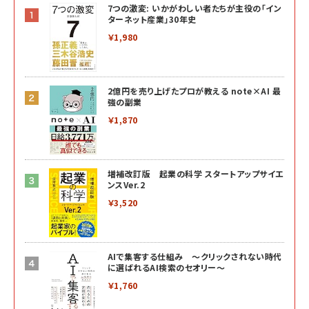
7つの激変: いかがわしい者たちが主役の「イン
ターネット産業」30年史
￥1,980
2億円を売り上げたプロが教える note×AI 最
強の副業
￥1,870
増補改訂版 起業の科学 スタートアップサイエ
ンスVer.2
￥3,520
AIで集客する仕組み ～クリックされない時代
に選ばれるAI検索のセオリー～
￥1,760