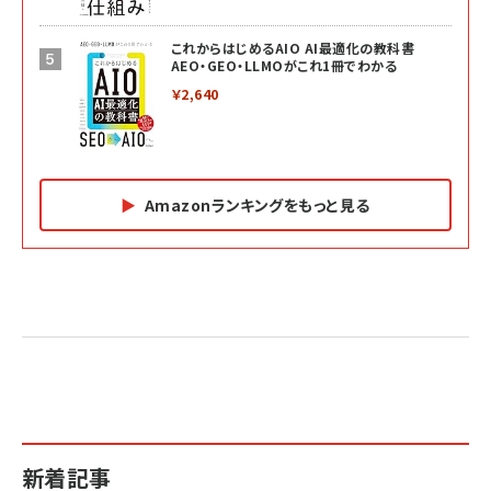
これからはじめるAIO AI最適化の教科書
AEO・GEO・LLMOがこれ1冊でわかる
￥2,640
Amazonランキングをもっと見る
Amazon マーケティング・セールス全般関連書籍 の
Amazon ビジネス・経済関連書籍 の売れ筋ランキン
Amazon 経営戦略関連書籍 の売れ筋ランキング
売れ筋ランキング
グ
更新日時：2026/06/26 19:05
更新日時：2026/06/26 19:05
更新日時：2026/06/26 19:05
2億円を売り上げたプロが教える note×AI 最強の
anan(アンアン)2026/07/01号 No.2501[魅せる
ベインキャピタル 企業価値向上力の秘密
副業
カラダ2026／宮舘涼太]
￥2,640
￥1,870
￥880
イシューからはじめよ［改訂版］――知的生産の「シンプ
小さな会社は戦略が9割
anan(アンアン)2026/06/24号 No.2500増刊
ルな本質」
スペシャルエディション[王道エンタメの矜持／
￥1,980
新着記事
BTS]
￥2,200