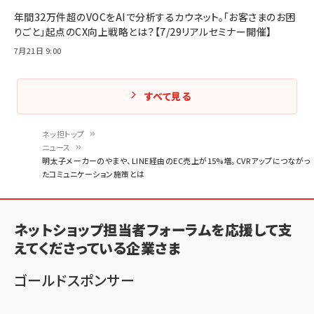
年間32万件超のVOCをAIで分析するカウネット。「お客さまのお困
りごと」起点のCX向上戦略とは？【7/29リアルセミナー開催】
7月21日 9:00
すべて見る
ネッ担トップ
ニュース
パ
明太子メーカーのやまや、LINE経由のEC売上が15%増。CVRアップにつながっ
たコミュニケーション施策とは
ン
く
ず
ネットショップ担当者フォーラムを応援して支
えてくださっている企業さま
ゴールドスポンサー