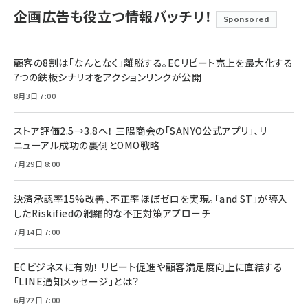
企画広告も役立つ情報バッチリ！
Sponsored
顧客の8割は「なんとなく」離脱する。ECリピート売上を最大化する
7つの鉄板シナリオをアクションリンクが公開
8月3日 7:00
ストア評価2.5→3.8へ！ 三陽商会の「SANYO公式アプリ」、リ
ニューアル成功の裏側とOMO戦略
7月29日 8:00
決済承認率15%改善、不正率ほぼゼロを実現。「and ST」が導入
したRiskifiedの網羅的な不正対策アプローチ
7月14日 7:00
ECビジネスに有効！ リピート促進や顧客満足度向上に直結する
「LINE通知メッセージ」とは？
6月22日 7:00