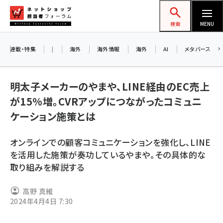
メ
ネットショップ担当者フォーラム
イ
検索
MENU
ン
コ
連載・特集
|
海外
海外情報
海外
AI
メタバース
ン
テ
明太子メーカーのやまや、LINE経由のEC売上
ン
が15%増。CVRアップにつながったコミュニ
ツ
amazon (2258)
ケーション施策とは
に
yahoo (1907)
移
オンラインでの顧客コミュニケーションを強化し、LINE
動
楽天 (1874)
を活用した施策が奏功しているやまや。その具体的な
取り組みを解説する
ecbeing (1211)
アスクル (1122)
高野 真維
2024年4月4日 7:30
base (1083)
ビィ・フォアード (777)