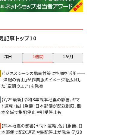
base (1068)
ビィ・フォアード (769)
revico (737)
気記事トップ10
昨日
1週間
1か月
ビジネスシーンの酷暑対策に空調を活用――。
「洋服の青山」が作業服のイメージを払拭し
た「空調ウエア」を発売
【7/29最新】令和8年熊本地震の影響、ヤマ
ト運輸・佐川急便・日本郵便が配送制限、熊
本全域で集配停止や引受停止も
【熊本地震の影響】ヤマト運輸、佐川急便、日
本郵便で配送遅延や集配停止が発生（7/28