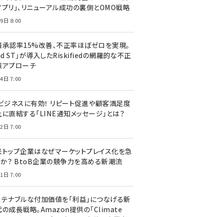
アプリ」、リニューアル成功の裏側とOMO戦略
9日 8:00
済承認率15%改善、不正率ほぼゼロを実現。
nd ST」が導入したRiskifiedの網羅的な不正
策アプローチ
4日 7:00
Cビジネスに有効！ リピート促進や顧客満足度
上に直結する「LINE通知メッセージ」とは？
2日 7:00
米トップ企業はなぜマーケットプレイス化を急
のか？ BtoB企業の競争力を高める新潮流
1日 7:00
ステナブルな付加価値を「利益」につなげる新
の成長戦略。Amazon提供の「Climate