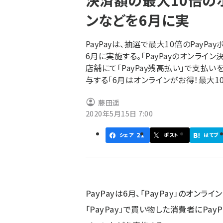
決済額の最大10倍の
く
ンなどを6月に実
ず
PayPayは、抽選で最大10倍のPay
6月に実施する。「PayPayのオンライ
店舗にて「PayPay残高払い」で支払
与する「6月はオンラインがお得！最大1
藤田遥
2020年5月15日 7:00
21
シェア
ポスト
はてブ
PayPayは6月、「PayPay」のオン
「PayPay」で買い物した消費者にPa