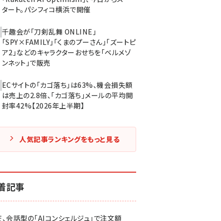
タート。パシフィコ横浜で開催
千趣会が「刀剣乱舞 ONLINE」
「SPY×FAMILY」「くまのプーさん」「ズートピ
ア2」などのキャラクターおせちを「ベルメゾ
ンネット」で販売
ECサイトの「カゴ落ち」は63%、機会損失額
は売上の2.8倍、「カゴ落ち」メールの平均開
封率42%【2026年上半期】
人気記事ランキングをもっと見る
着記事
天、会話型の「AIコンシェルジュ」で注文額