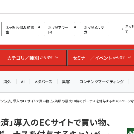
プ担当者フォーラム
ネッ
ネッ担お悩み相談
ネッ担アワー
ネッ担メルマ
て
室
ド！
ガ
お知らせ
AIが買い物を代行する時代に打つべき「次の一手」とは？
カテゴリ／種別
セミナー／イベント
から探す
から探す
アルペン、オイシックス、元UA責任者が登壇のリアルECセ
ミナー（8/26＠東京）【交流会も実施】
海外
AI
メタバース
集客
コンテンツマーケティング
8/26（水）、東京・四谷で開催。登壇者・聴講者と交流できる
交流会も実施します。すべての講演を無料で聴講できます！
ンライン決済」導入のECサイトで買い物、決済額の最大10倍のボーナスを付与するキャンペーン
ン決済」導入のECサイトで買い物、