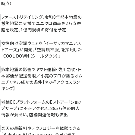
時点）
ファーストリテイリング、令和8年熊本地震の
被災地緊急支援でユニクロ商品を2万点寄
贈を決定、1億円規模の寄付を予定
女性向け空調ウェアを「イーザッカマニアス
トア―ズ」が開発、「空調風神服」を採用した
「COOL DOWN（クールダウン）」
熊本地震の影響でヤマト運輸・佐川急便・日
本郵便が配送制限／小売のプロが語るオム
ニチャネル成功の条件【ネッ担アクセスラン
キング】
老舗ECプラットフォームのEストアー「ショッ
プサーブ」に不正アクセス、885万件の個人
情報が漏えい。店舗関連情報も流出
楽天の最新AIやテクノロジーを体験できる
「Rakuten AI Optimism」、今日からス