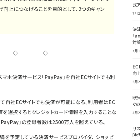
式
げ向上につなげることを目的として、2つのキャン
7月2
決
「a
対
7月1
◇◇◇
E
向
、スマホ決済サービス「PayPay」を自社ECサイトでも利
6月2
欧
使って自社ECサイトでも決済が可能になる。利用者はEC
ぐ
決済を選択するとクレジットカード情報を入力することな
4月2
PayPay」の登録者数は2500万人を超えている。
サ
時代
と接続を予定している決済サービスプロバイダ、 ショッピ