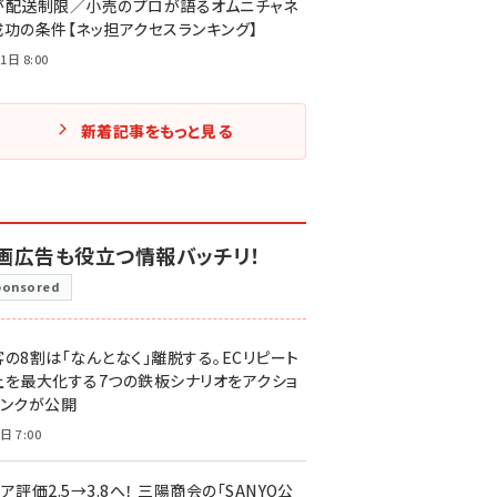
が配送制限／小売のプロが語るオムニチャネ
成功の条件【ネッ担アクセスランキング】
1日 8:00
新着記事をもっと見る
画広告も役立つ情報バッチリ！
ponsored
客の8割は「なんとなく」離脱する。ECリピート
上を最大化する7つの鉄板シナリオをアクショ
リンクが公開
日 7:00
ア評価2.5→3.8へ！ 三陽商会の「SANYO公