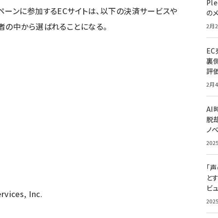
Pl
ペーンに参加するECサイトは、以下の決済サービスや
の
者の中から選ばれることになる。
2月2
E
裏
評
2月4
A
脱却
ノ
202
「
と
ビュ
ices, Inc.
202