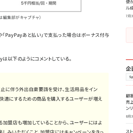
便
ル
7月3
は編集部がキャプチャ）
「PayPayあと払い」で支払った場合はボーナス付与
ayは以下のようにコメントしている。
企
S
止に伴う外出自粛要請を受け、生活用品をイン
顧
り快適にするための商品を購入するユーザーが増え
売
ン
8月3
れる加盟店も増加していることから、ユーザーにはよ
楽しみいただくこと、加盟店にはキャンペーンをきっ
スト