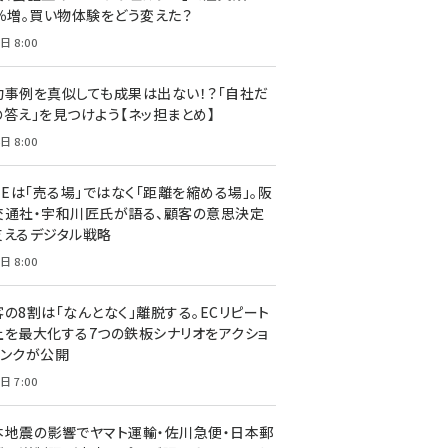
7％増。買い物体験をどう変えた？
日 8:00
功事例を真似しても成果は出ない！？「自社だ
の答え」を見つけよう【ネッ担まとめ】
日 8:00
NEは「売る場」ではなく「距離を縮める場」。阪
交通社・宇和川匠氏が語る、顧客の意思決定
支えるデジタル戦略
日 8:00
客の8割は「なんとなく」離脱する。ECリピート
上を最大化する7つの鉄板シナリオをアクショ
リンクが公開
日 7:00
本地震の影響でヤマト運輸・佐川急便・日本郵