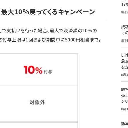
1
！最大10％戻ってくるキャンペーン
8月5
成
払い」で支払いを行った場合、最大で決済額の10%の
け
スの付与上限は1回および期間中に5000円相当まで。
8月4
LI
急
を
8月3
顧
売
ン
8月3
熊