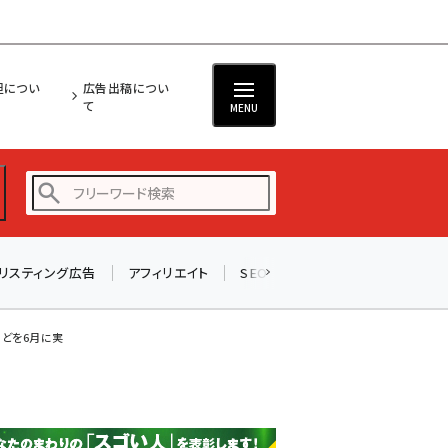
担につい
広告出稿につい
て
MENU
リスティング広告
アフィリエイト
SEO
メール
ソーシャル
amazon (2236)
yahoo (1896)
などを6月に実
楽天 (1865)
ecbeing (1204)
アスクル (1112)