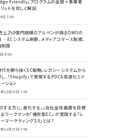
edge Friendly」プログラムの全貌＋事業者
メリットを詳しく解説
4日 7:00
C売上250億円規模のアルペンが語るOMOの
側 ―ECシステム刷新、メディアコマース転換、
価制度
日 8:00
I時代を勝ち抜くEC戦略。レガシーシステムから
し、「Shopify」で実現するPDCA高速化とイ
ベーション
5年12月23日 7:00
声のする方に、進化する。」会社全体最適を目標
するワークマンの「補完型EC」 が実践する「レ
ーマーケティング3.0」とは？
5年12月17日 7:00