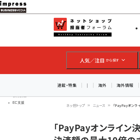
メ
イ
EC担当者
ネットショッ
ン
Web担当者
コ
製品導入
ン
企業IT
ソフト開発
テ
IoT・AI
人気／注目
から探す
ン
DCクラウド
研究・調査
ツ
エネルギー
に
連載・特集
|
海外
海外情報
ドローン
移
教育講座
EC支援
動
ネッ担トップ
ニュース
「PayPayオ
パ
「PayPayオンライ
ン