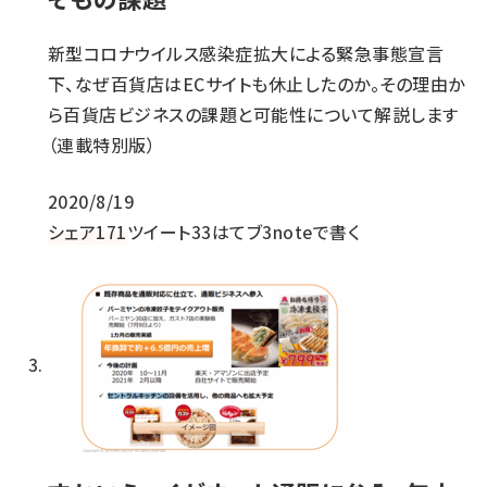
新型コロナウイルス感染症拡大による緊急事態宣言
下、なぜ百貨店はECサイトも休止したのか。その理由か
ら百貨店ビジネスの課題と可能性について解説します
（連載特別版）
2020/8/19
シェア
171
ツイート
33
はてブ
3
noteで書く