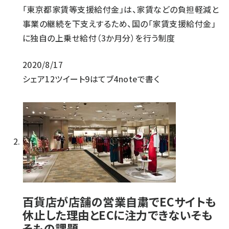
「東京都家賃等支援給付金」は、家賃などの負担軽減と
事業の継続を下支えするため、国の「家賃支援給付金」
に独自の上乗せ給付（3か月分）を行う制度
2020/8/17
シェア
12
ツイート
9
はてブ
4
noteで書く
百貨店が店舗の営業自粛でECサイトも
休止した理由とECに注力できないそも
そもの課題