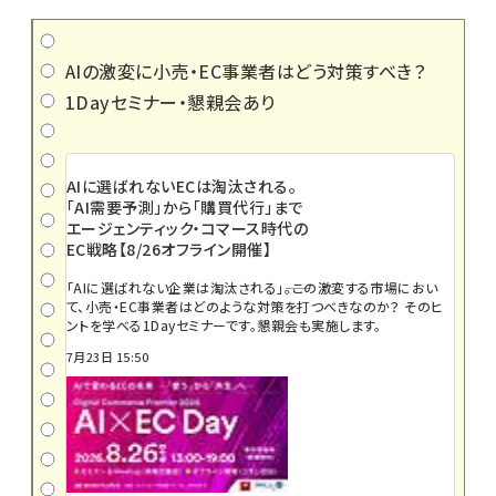
AIの激変に小売・EC事業者はどう対策すべき？
1Dayセミナー・懇親会あり
AIに選ばれないECは淘汰される。
「AI需要予測」から「購買代行」まで
エージェンティック・コマース時代の
EC戦略【8/26オフライン開催】
「AIに選ばれない企業は淘汰される」――。この激変する市場におい
て、小売・EC事業者はどのような対策を打つべきなのか？ そのヒ
ントを学べる1Dayセミナーです。懇親会も実施します。
7月23日 15:50