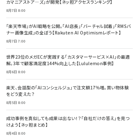
カマニアストア―ズ」が開発【ネッ担アクセスランキング】
￥880
Brand Shift(ブランド・シフト): 「信頼」で選ばれ
影響力の武器［新版］：人を動かす七つの原理
8月7日 8:00
る時代の成長戦略
￥3,190
ママ投資家が育休中に１億貯めた株式投資
￥2,420
￥1,870
「楽天市場」がAI戦略を公開。「AI店長」「バーチャル試着」「RMSバ
ナー画像生成」の全ぼう【Rakuten AI Optimismレポート】
フィードバック経営 「沈黙の組織」から「高め合う
マーケティングの真実 P&G・グリコで学んだ失敗
組織」へ
と成長の法則
8月7日 7:00
組織の成果を最大化する ルールのデザイン
￥3,080
￥2,200
￥1,980
世界23位のメガECが実践する「カスタマーサービス×AI」の最適
解。3年で顧客満足度144%向上した【Lululemon事例】
Amazonランキングをもっと見る
Amazonランキングをもっと見る
8月6日 8:00
Amazonランキングをもっと見る
楽天、会話型の「AIコンシェルジュ」で注文額17％増。買い物体験
をどう変えた？
8月5日 8:00
成功事例を真似しても成果は出ない！？「自社だけの答え」を見つ
けよう【ネッ担まとめ】
8月4日 8:00