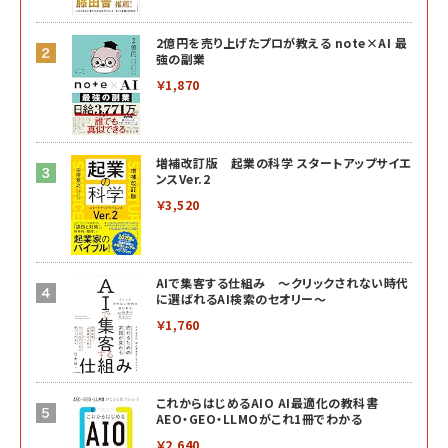
2億円を売り上げたプロが教える note×AI 最
強の副業
￥1,870
増補改訂版 起業の科学 スタートアップサイエ
ンスVer.2
￥3,520
AIで集客する仕組み ～クリックされない時代
に選ばれるAI検索のセオリー～
￥1,760
これからはじめるAIO AI最適化の教科書
AEO・GEO・LLMOがこれ1冊でわかる
￥2,640