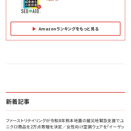
Amazonランキングをもっと見る
Amazon マーケティング・セールス全般関連書籍 の
Amazon ビジネス・経済関連書籍 の売れ筋ランキン
Amazon 経営戦略関連書籍 の売れ筋ランキング
売れ筋ランキング
グ
更新日時：2026/06/26 19:05
更新日時：2026/06/26 19:05
更新日時：2026/06/26 19:05
2億円を売り上げたプロが教える note×AI 最強の
anan(アンアン)2026/07/01号 No.2501[魅せる
ベインキャピタル 企業価値向上力の秘密
副業
カラダ2026／宮舘涼太]
￥2,640
￥1,870
￥880
イシューからはじめよ［改訂版］――知的生産の「シンプ
小さな会社は戦略が9割
anan(アンアン)2026/06/24号 No.2500増刊
ルな本質」
スペシャルエディション[王道エンタメの矜持／
￥1,980
新着記事
BTS]
￥2,200
￥1,100
ドリルを売るには穴を売れ
経営メモ 16年の起業家人生で得た知見
ファーストリテイリングが令和8年熊本地震の被災地緊急支援でユ
anan(アンアン)2026/07/08号 No.2502[2026
￥1,815
￥2,750
ニクロ商品を2万点寄贈を決定／女性向け空調ウェアを「イーザッ
年後半、あなたの恋と運命／山田涼介]