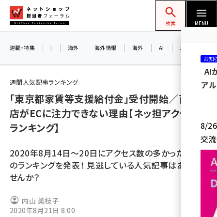
メ
ネットショップ担当者フォーラム
イ
検索
MENU
ン
コ
連載・特集
|
海外
海外情報
海外
AI
メタバース
お知
ン
A
テ
週間人気記事ランキング
アル
ン
「東京都家賃等支援給付金」受付開始／百貨
ツ
amazon (2259)
店がECに注力できない理由【ネッ担アクセス
に
8/
ランキング】
yahoo (1908)
移
交流
動
楽天 (1874)
2020年8月14日～20日にアクセス数の多かった記事
ecbeing (1211)
のランキングを発表！ 見逃している人気記事はありま
せんか？
アスクル (1122)
base (1083)
内山 美枝子
2020年8月21日 8:00
ビィ・フォアード (778)