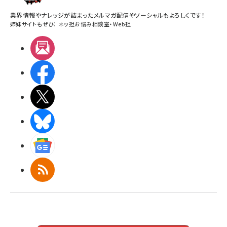
業界情報やナレッジが詰まったメルマガ配信やソーシャルもよろしくです！
姉妹サイトもぜひ：
ネッ担お悩み相談室
・
Web担
メルマガ
Facebook
X(エックス)
BlueSky
Googleニュース
RSS