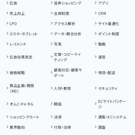
広告
音声ショッピング
アプリ
売上向上
会員制度
CRM
LPO
アクセス解析
サイト最適化
スマホ・タブレット
データ・競合分析
ポイント制度
レコメンド
写真
動画
文章・コピーライ
広告効果測定
運営
ティング
顧客対応・顧客サ
価格戦略
物流・配送
ポート
商品企画・開発
人材・教育
セキュリティ
（MD）
ECサイトパッケー
オムニチャネル
開店
ジ
ショッピングカート
決済
通販・ECシステム
業界動向
行政・法律
調査