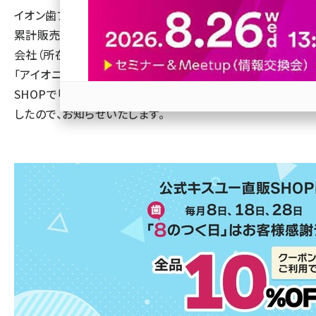
イオン歯ブラシのリーディングカンパニー【イオン歯ブラシ
revico (744)
累計販売本数2億本以上の実績】であるアイオニック株式
会社（所在地：千葉県流山市、代表取締役：西川 満、以下
「アイオニック」）は、4月8日（金）に公式キスユー直販
SHOPで「8（歯）のつく日」お客様感謝デーを開始いたしま
したので、お知らせいたします。
参加登録はこちら↑