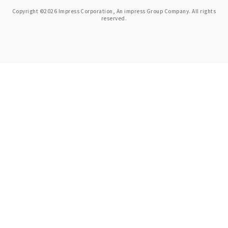
Copyright ©2026 Impress Corporation, An impress Group Company. All rights
reserved.