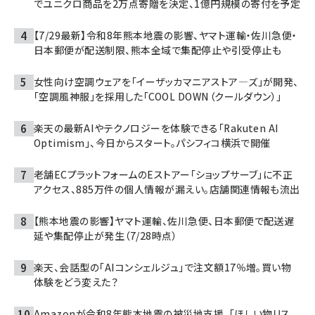
でユニクロ商品を2万点寄贈を決定、1億円規模の寄付を予定
【7/29最新】令和8年熊本地震の影響、ヤマト運輸・佐川急便・
日本郵便が配送制限、熊本全域で集配停止や引受停止も
女性向け空調ウェアを「イーザッカマニアストア―ズ」が開発、
「空調風神服」を採用した「COOL DOWN（クールダウン）」
楽天の最新AIやテクノロジーを体験できる「Rakuten AI
Optimism」、今日からスタート。パシフィコ横浜で開催
老舗ECプラットフォームのEストアー「ショップサーブ」に不正
アクセス、885万件の個人情報が漏えい。店舗関連情報も流出
【熊本地震の影響】ヤマト運輸、佐川急便、日本郵便で配送遅
延や集配停止が発生（7/28時点）
楽天、会話型の「AIコンシェルジュ」で注文額17％増。買い物
体験をどう変えた？
Amazonが令和8年熊本地震の被災地支援、「ほしい物リス