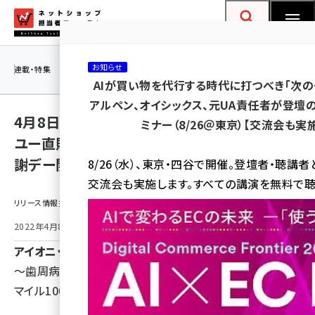
メ
ネットショップ担当者フォーラム
イ
検索
MENU
ン
コ
お知らせ
連載・特集
|
海外
海外情報
海外
AI
メタバース
AIが買い物を代行する時代に打つべき「次の
ン
アルペン、オイシックス、元UA責任者が登壇の
テ
4月8日（金）限り【全商品10%OFF 】公式キス
ミナー（8/26＠東京）【交流会も実
ン
ユー直販SHOPで「8（歯）のつく日」お客様感
ツ
amazon (2255)
謝デー開催中！
8/26（水）、東京・四谷で開催。登壇者・聴講
に
交流会も実施します。すべての講演を無料で聴
yahoo (1906)
移
リリース情報提供元：
動
楽天 (1874)
2022年4月8日 09:00
ecbeing (1210)
アイオニック株式会社
アスクル (1122)
～歯周病学のオーソリティが最も推薦する歯周ケアで「ス
base (1081)
マイル100才」を実現しよう！～
ビィ・フォアード (776)