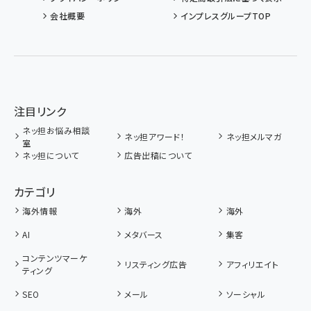
会社概要
インプレスグループTOP
注目リンク
ネッ担お悩み相談
ネッ担アワード！
ネッ担メルマガ
室
ネッ担について
広告出稿について
カテゴリ
海外情報
海外
海外
AI
メタバース
集客
コンテンツマーケ
リスティング広告
アフィリエイト
ティング
SEO
メール
ソーシャル