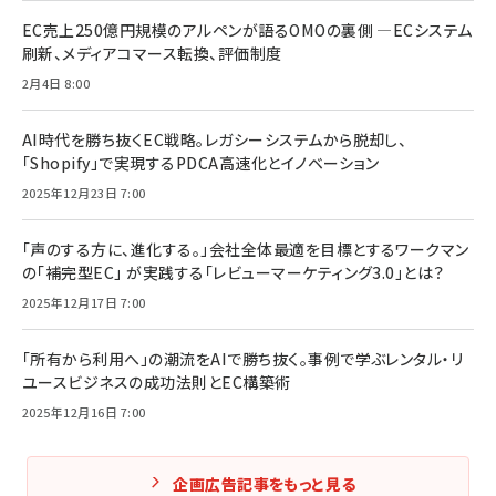
EC売上250億円規模のアルペンが語るOMOの裏側 ―ECシステム
刷新、メディアコマース転換、評価制度
2月4日 8:00
AI時代を勝ち抜くEC戦略。レガシーシステムから脱却し、
「Shopify」で実現するPDCA高速化とイノベーション
2025年12月23日 7:00
「声のする方に、進化する。」会社全体最適を目標とするワークマン
の「補完型EC」 が実践する「レビューマーケティング3.0」とは？
2025年12月17日 7:00
「所有から利用へ」の潮流をAIで勝ち抜く。事例で学ぶレンタル・リ
ユースビジネスの成功法則とEC構築術
2025年12月16日 7:00
企画広告記事をもっと見る