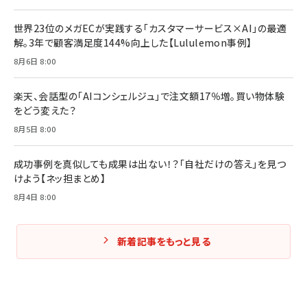
世界23位のメガECが実践する「カスタマーサービス×AI」の最適
解。3年で顧客満足度144%向上した【Lululemon事例】
8月6日 8:00
楽天、会話型の「AIコンシェルジュ」で注文額17％増。買い物体験
をどう変えた？
8月5日 8:00
成功事例を真似しても成果は出ない！？「自社だけの答え」を見つ
けよう【ネッ担まとめ】
8月4日 8:00
新着記事をもっと見る