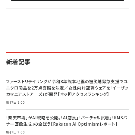
新着記事
ファーストリテイリングが令和8年熊本地震の被災地緊急支援でユ
ニクロ商品を2万点寄贈を決定／女性向け空調ウェアを「イーザッ
カマニアストア―ズ」が開発【ネッ担アクセスランキング】
8月7日 8:00
「楽天市場」がAI戦略を公開。「AI店長」「バーチャル試着」「RMSバ
ナー画像生成」の全ぼう【Rakuten AI Optimismレポート】
8月7日 7:00