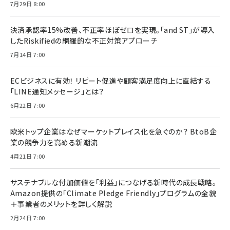
7月29日 8:00
決済承認率15%改善、不正率ほぼゼロを実現。「and ST」が導入
したRiskifiedの網羅的な不正対策アプローチ
7月14日 7:00
ECビジネスに有効！ リピート促進や顧客満足度向上に直結する
「LINE通知メッセージ」とは？
6月22日 7:00
欧米トップ企業はなぜマーケットプレイス化を急ぐのか？ BtoB企
業の競争力を高める新潮流
4月21日 7:00
サステナブルな付加価値を「利益」につなげる新時代の成長戦略。
Amazon提供の「Climate Pledge Friendly」プログラムの全貌
＋事業者のメリットを詳しく解説
2月24日 7:00