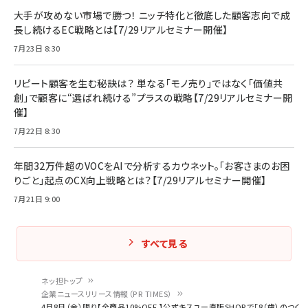
大手が攻めない市場で勝つ！ ニッチ特化と徹底した顧客志向で成
長し続けるEC戦略とは【7/29リアルセミナー開催】
7月23日 8:30
リピート顧客を生む秘訣は？ 単なる「モノ売り」ではなく「価値共
創」で顧客に“選ばれ続ける”プラスの戦略【7/29リアルセミナー開
催】
7月22日 8:30
年間32万件超のVOCをAIで分析するカウネット。「お客さまのお困
りごと」起点のCX向上戦略とは？【7/29リアルセミナー開催】
7月21日 9:00
すべて見る
ネッ担トップ
企業ニュースリリース情報（PR TIMES）
パ
4月8日（金）限り【全商品10%OFF 】公式キスユー直販SHOPで「8（歯）のつく