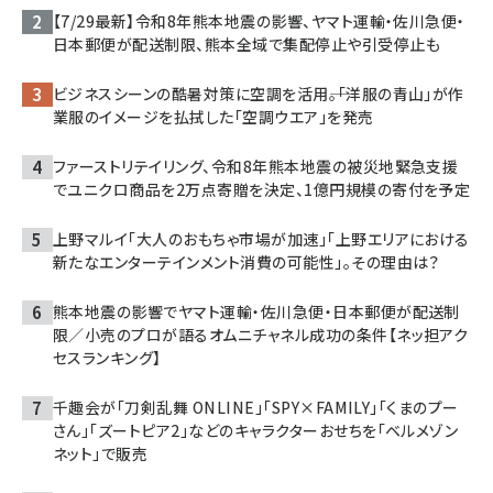
【7/29最新】令和8年熊本地震の影響、ヤマト運輸・佐川急便・
日本郵便が配送制限、熊本全域で集配停止や引受停止も
ビジネスシーンの酷暑対策に空調を活用――。「洋服の青山」が作
業服のイメージを払拭した「空調ウエア」を発売
ファーストリテイリング、令和8年熊本地震の被災地緊急支援
でユニクロ商品を2万点寄贈を決定、1億円規模の寄付を予定
上野マルイ「大人のおもちゃ市場が加速」「上野エリアにおける
新たなエンターテインメント消費の可能性」。その理由は？
熊本地震の影響でヤマト運輸・佐川急便・日本郵便が配送制
限／小売のプロが語るオムニチャネル成功の条件【ネッ担アク
セスランキング】
千趣会が「刀剣乱舞 ONLINE」「SPY×FAMILY」「くまのプー
さん」「ズートピア2」などのキャラクターおせちを「ベルメゾン
ネット」で販売