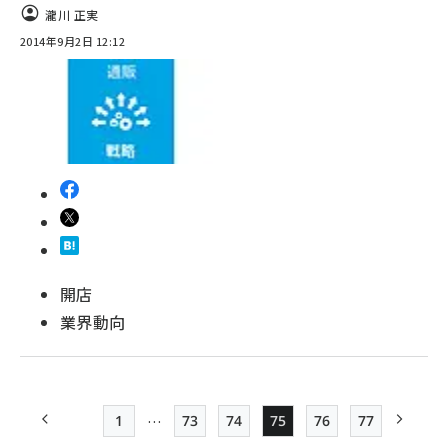
瀧川 正実
2014年9月2日 12:12
開店
業界動向
…
1
73
74
75
76
77
前ページ
先頭ページ
Page
Page
Page
Page
Page
次ペー