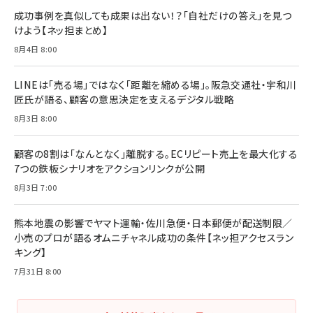
成功事例を真似しても成果は出ない！？「自社だけの答え」を見つ
けよう【ネッ担まとめ】
8月4日 8:00
LINEは「売る場」ではなく「距離を縮める場」。阪急交通社・宇和川
匠氏が語る、顧客の意思決定を支えるデジタル戦略
8月3日 8:00
顧客の8割は「なんとなく」離脱する。ECリピート売上を最大化する
7つの鉄板シナリオをアクションリンクが公開
8月3日 7:00
熊本地震の影響でヤマト運輸・佐川急便・日本郵便が配送制限／
小売のプロが語るオムニチャネル成功の条件【ネッ担アクセスラン
キング】
7月31日 8:00