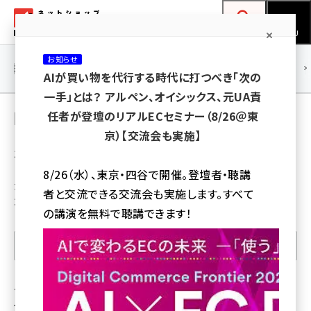
メ
ネットショップ担当者フォーラム
イ
検索
MENU
ン
お知らせ
コ
連載・特集
|
海外
海外情報
海外
AI
メタバース
AIが買い物を代行する時代に打つべき「次の
ン
一手」とは？ アルペン、オイシックス、元UA責
テ
開店 の 記事［75ページ目］
任者が登壇のリアルECセミナー（8/26＠東
ン
京）【交流会も実施】
ツ
1,534記事
amazon (2232)
に
8/26（水）、東京・四谷で開催。登壇者・聴講
yahoo (1894)
移
カテゴリ：開店
者と交流できる交流会も実施します。すべて
並び順：新しい順
動
楽天 (1863)
の講演を無料で聴講できます！
ecbeing (1203)
表示記事を絞り込む
アスクル (1112)
base (1068)
ファッション性の高い作業着を厳選したECサ
イトを開設、ランドマーク
ビィ・フォアード (768)