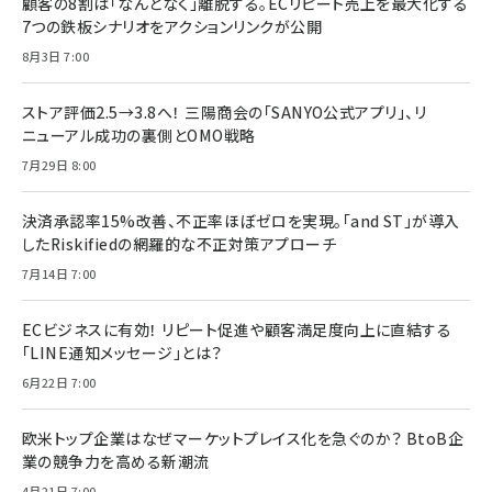
顧客の8割は「なんとなく」離脱する。ECリピート売上を最大化する
7つの鉄板シナリオをアクションリンクが公開
8月3日 7:00
ストア評価2.5→3.8へ！ 三陽商会の「SANYO公式アプリ」、リ
ニューアル成功の裏側とOMO戦略
7月29日 8:00
決済承認率15%改善、不正率ほぼゼロを実現。「and ST」が導入
したRiskifiedの網羅的な不正対策アプローチ
7月14日 7:00
ECビジネスに有効！ リピート促進や顧客満足度向上に直結する
「LINE通知メッセージ」とは？
6月22日 7:00
欧米トップ企業はなぜマーケットプレイス化を急ぐのか？ BtoB企
業の競争力を高める新潮流
4月21日 7:00