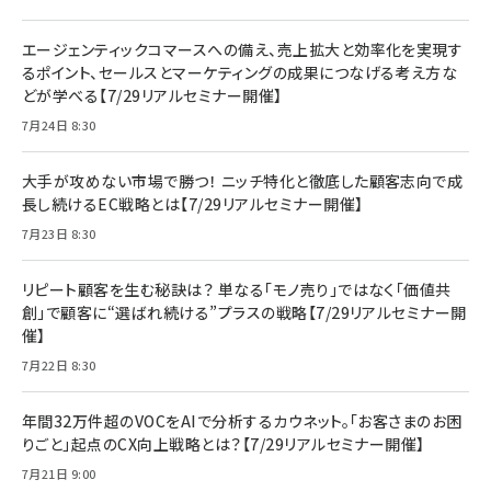
エージェンティックコマースへの備え、売上拡大と効率化を実現す
るポイント、セールスとマーケティングの成果につなげる考え方な
どが学べる【7/29リアルセミナー開催】
7月24日 8:30
大手が攻めない市場で勝つ！ ニッチ特化と徹底した顧客志向で成
長し続けるEC戦略とは【7/29リアルセミナー開催】
7月23日 8:30
リピート顧客を生む秘訣は？ 単なる「モノ売り」ではなく「価値共
創」で顧客に“選ばれ続ける”プラスの戦略【7/29リアルセミナー開
催】
7月22日 8:30
年間32万件超のVOCをAIで分析するカウネット。「お客さまのお困
りごと」起点のCX向上戦略とは？【7/29リアルセミナー開催】
7月21日 9:00