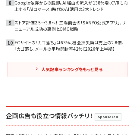
Google依存からの脱却。AI経由の流入が138%増、CVRも向
上する「AIコマース」時代のAI活用の3大トレンド
ストア評価2.5→3.8へ！ 三陽商会の「SANYO公式アプリ」、リ
ニューアル成功の裏側とOMO戦略
ECサイトの「カゴ落ち」は63%、機会損失額は売上の2.8倍、
「カゴ落ち」メールの平均開封率42%【2026年上半期】
人気記事ランキングをもっと見る
企画広告も役立つ情報バッチリ！
Sponsored