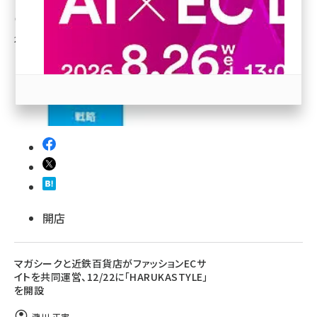
中川 昌俊
revico (737)
2014年12月8日 6:00
参加登録はこちら↑
開店
マガシークと近鉄百貨店がファッションECサ
イトを共同運営、12/22に「HARUKASTYLE」
を開設
瀧川 正実