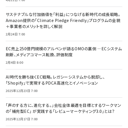
サステナブルな付加価値を「利益」につなげる新時代の成長戦略。
Amazon提供の「Climate Pledge Friendly」プログラムの全貌
＋事業者のメリットを詳しく解説
2月24日 7:00
EC売上250億円規模のアルペンが語るOMOの裏側 ―ECシステム
刷新、メディアコマース転換、評価制度
2月4日 8:00
AI時代を勝ち抜くEC戦略。レガシーシステムから脱却し、
「Shopify」で実現するPDCA高速化とイノベーション
2025年12月23日 7:00
「声のする方に、進化する。」会社全体最適を目標とするワークマン
の「補完型EC」 が実践する「レビューマーケティング3.0」とは？
2025年12月17日 7:00