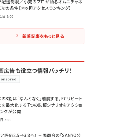
が配送制限／小売のプロが語るオムニチャネ
成功の条件【ネッ担アクセスランキング】
1日 8:00
新着記事をもっと見る
画広告も役立つ情報バッチリ！
ponsored
客の8割は「なんとなく」離脱する。ECリピート
上を最大化する7つの鉄板シナリオをアクショ
リンクが公開
日 7:00
ア評価2.5→3.8へ！ 三陽商会の「SANYO公