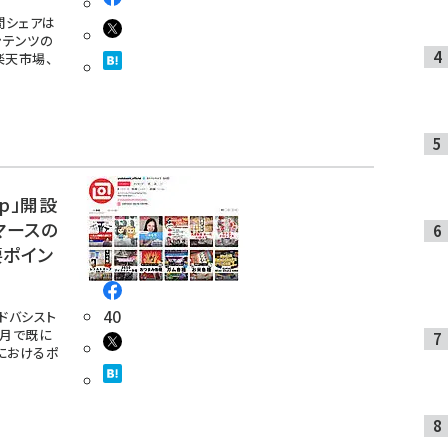
間シェアは
ンテンツの
楽天市場、
op」開設
マースの
要ポイン
40
「ヨドバシスト
か月で既に
におけるポ