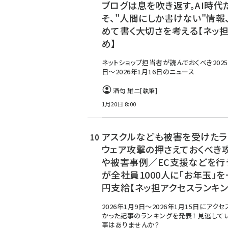
ブログは息を吹き返す。AI時代
そ、"人間にしか書けない"情報
めて書く大切さを考える【ネッ
め】
ネットショップ担当者が読んでおくべき2025
日～2026年1月16日のニュース
酒匂 雄二
[執筆]
1月20日 8:00
アスクルなども被害を受けたラ
ウェア攻撃の押さえておくべき
や被害事例／EC支援などを行
が全社員1000人に「お年玉」を
円支給【ネッ担アクセスランキン
2026年1月9日～2026年1月15日にアク
かった記事のランキングを発表！ 見逃して
事はありませんか？