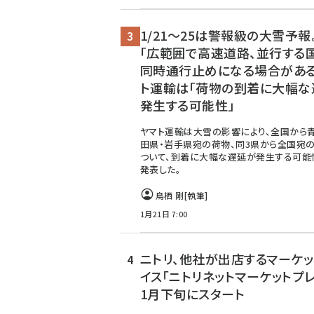
1/21～25は警報級の大雪予報
「広範囲で高速道路、並行する
同時通行止めになる場合がある
ト運輸は「荷物の到着に大幅な
発生する可能性」
ヤマト運輸は大雪の影響により、全国から
田県・岩手県宛の荷物、同3県から全国宛
ついて、到着に大幅な遅延が発生する可能
発表した。
鳥栖 剛
[執筆]
1月21日 7:00
ニトリ、他社が出店するマーケッ
イス「ニトリネットマーケットプレ
1月下旬にスタート