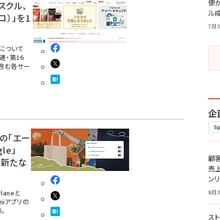
便
スクル、
ル
コ）」を1
7月3
況について
連・第16
を含む各サー
。
企
S
yの「エー
le」
顧
る新たな
売
ン
laneと
8月3
niアプリの
。
スト