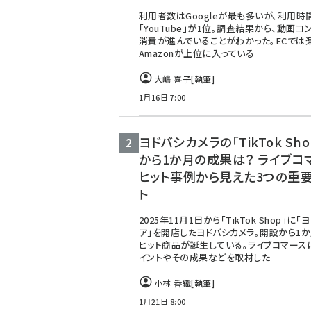
利用者数はGoogleが最も多いが、利用時
「YouTube」が1位。調査結果から、動画コ
消費が進んでいることがわかった。ECでは
Amazonが上位に入っている
大嶋 喜子
[執筆]
1月16日 7:00
ヨドバシカメラの「TikTok Sh
から1か月の成果は？ ライブコ
ヒット事例から見えた3つの重
ト
2025年11月1日から「TikTok Shop」に
ア」を開店したヨドバシカメラ。開設から1
ヒット商品が誕生している。ライブコマース
イントやその成果などを取材した
小林 香織
[執筆]
1月21日 8:00