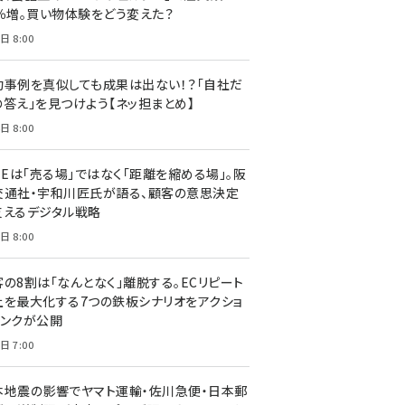
7％増。買い物体験をどう変えた？
日 8:00
功事例を真似しても成果は出ない！？「自社だ
の答え」を見つけよう【ネッ担まとめ】
日 8:00
NEは「売る場」ではなく「距離を縮める場」。阪
交通社・宇和川匠氏が語る、顧客の意思決定
支えるデジタル戦略
日 8:00
客の8割は「なんとなく」離脱する。ECリピート
上を最大化する7つの鉄板シナリオをアクショ
リンクが公開
日 7:00
本地震の影響でヤマト運輸・佐川急便・日本郵