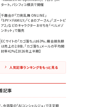
タート。パシフィコ横浜で開催
千趣会が「刀剣乱舞 ONLINE」
「SPY×FAMILY」「くまのプーさん」「ズートピ
ア2」などのキャラクターおせちを「ベルメゾ
ンネット」で販売
ECサイトの「カゴ落ち」は63%、機会損失額
は売上の2.8倍、「カゴ落ち」メールの平均開
封率42%【2026年上半期】
人気記事ランキングをもっと見る
着記事
天、会話型の「AIコンシェルジュ」で注文額