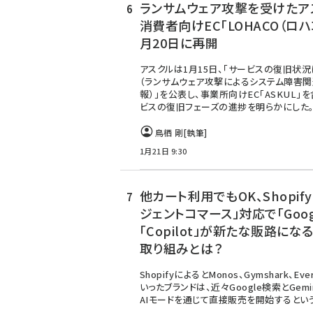
ランサムウェア攻撃を受けたア
消費者向けEC「LOHACO（ロハ
月20日に再開
アスクルは1月15日、「サービスの復旧状
（ランサムウェア攻撃によるシステム障害関
報）」を公表し、事業所向けEC「ASKUL」
ビスの復旧フェーズの進捗を明らかにした
鳥栖 剛
[執筆]
1月21日 9:30
他カート利用でもOK、Shopif
ジェントコマース」対応で「Goog
「Copilot」が新たな販路にな
取り組みとは？
ShopifyによるとMonos、Gymshark、Ever
いったブランドは、近々Google検索とGemi
AIモードを通じて直接販売を開始するという