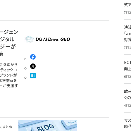
式
7月2
決
エージェン
「a
デジタル
対
ロジーが
7月1
始
E
品探索から
向
ティックコ
ブランドが
6月2
環境整備を
ジーが支援す
欧
ぐ
4月2
サ
時代
スのまとめ