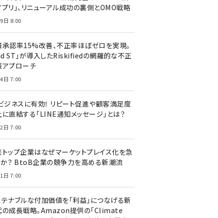
アプリ」、リニューアル成功の裏側とOMO戦略
9日 8:00
済承認率15%改善、不正率ほぼゼロを実現。
nd ST」が導入したRiskifiedの網羅的な不正
策アプローチ
4日 7:00
Cビジネスに有効！ リピート促進や顧客満足度
上に直結する「LINE通知メッセージ」とは？
2日 7:00
米トップ企業はなぜマーケットプレイス化を急
のか？ BtoB企業の競争力を高める新潮流
1日 7:00
ステナブルな付加価値を「利益」につなげる新
の成長戦略。Amazon提供の「Climate