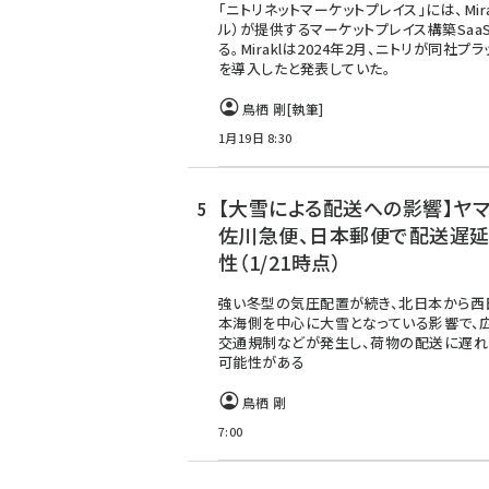
「ニトリネットマーケットプレイス」には、Mira
ル）が提供するマーケットプレイス構築Saa
る。Miraklは2024年2月、ニトリが同社プ
を導入したと発表していた。
鳥栖 剛
[執筆]
1月19日 8:30
【大雪による配送への影響】ヤマ
佐川急便、日本郵便で配送遅
性（1/21時点）
強い冬型の気圧配置が続き、北日本から西
本海側を中心に大雪となっている影響で、
交通規制などが発生し、荷物の配送に遅れ
可能性がある
鳥栖 剛
7:00