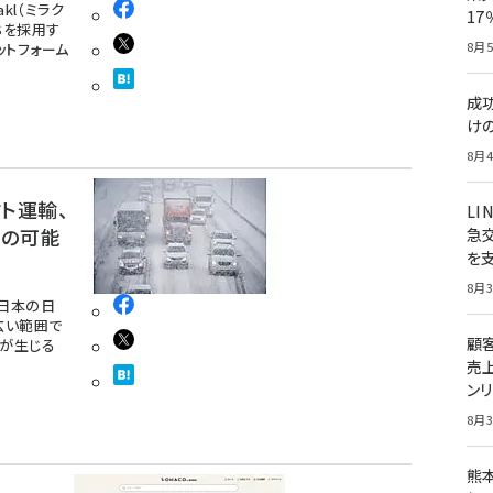
kl（ミラク
1
Sを採用す
8月5
ラットフォーム
成
け
8月4
ト運輸、
LI
延の可能
急
を
8月3
日本の日
広い範囲で
顧
が生じる
売
ン
8月3
熊