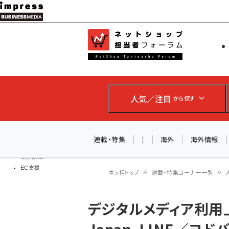
メ
イ
EC担当者
ネットショッ
ン
Web担当者
コ
製品導入
ン
企業IT
ソフト開発
テ
IoT・AI
人気／注目
から探す
ン
DCクラウド
研究・調査
ツ
エネルギー
に
連載・特集
|
海外
海外情報
ドローン
移
教育講座
EC支援
動
ネッ担トップ
連載・特集コーナー一覧
パ
デジタルメディア利用上位
ン