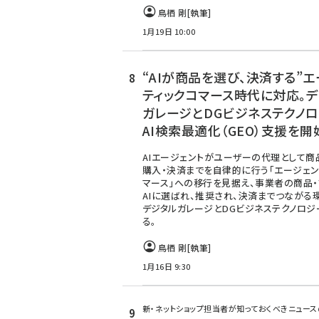
鳥栖 剛
[執筆]
1月19日 10:00
“AIが商品を選び、決済する”
ティックコマース時代に対応。
ガレージとDGビジネステクノ
AI検索最適化（GEO）支援を開
AIエージェントがユーザーの代理として商
購入・決済までを自律的に行う「エージェン
マース」への移行を見据え、事業者の商品・
AIに選ばれ、推奨され、決済までつながる
デジタルガレージとDGビジネステクノロ
る。
鳥栖 剛
[執筆]
1月16日 9:30
新・ネットショップ担当者が知っておくべきニュー