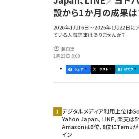
Japan、LINE／ヨドバ
く
設から1か月の成果は
ず
2026年1月16日～2026年1月22
ている人気記事はありませんか？
藤田遥
1月23日 8:00
シェア
ポスト
はてブ
デジタルメディア利用上位はGoo
Yahoo Japan、LINE。楽天は
Amazonは6位、8位にTemu
イン