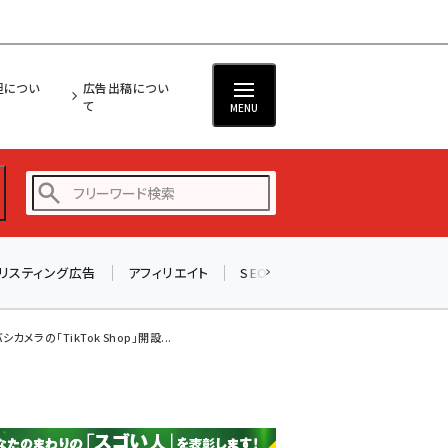
担につい
広告出稿につい
て
MENU
リスティング広告
アフィリエイト
SEO
メール
ソーシャル
amazon (2236)
yahoo (1896)
カメラの「TikTok Shop」開設...
楽天 (1865)
ecbeing (1204)
アスクル (1112)