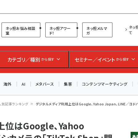
プ担当者フォーラム
ネッ
ネッ担お悩み相談
ネッ担アワー
ネッ担メルマ
て
室
ド！
ガ
お知らせ
AIが買い物を代行する時代に打つべき「次の一手」とは？
カテゴリ／種別
セミナー／イベント
から探す
から探す
アルペン、オイシックス、元UA責任者が登壇のリアルECセ
ミナー（8/26＠東京）【交流会も実施】
海外
AI
メタバース
集客
コンテンツマーケティング
8/26（水）、東京・四谷で開催。登壇者・聴講者と交流できる
交流会も実施します。すべての講演を無料で聴講できます！
人気記事ランキング
デジタルメディア利用上位はGoogle、Yahoo Japan、LINE／ヨドバシ
はGoogle、Yahoo