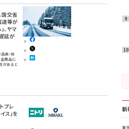
。国交省
国道等が
」、ヤマ
遅延が
青森県・秋
の全商品に
性があると
トプレ
新
イス」を
楽