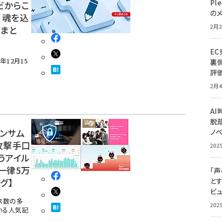
Pl
だからこ
の
、魂を込
2月2
担まと
E
年12月15
裏
評
2月4
A
脱却
ンサム
ノ
攻撃手口
202
うアイル
一律5万
「
グ】
と
ビュ
セス数の多
202
いる人気記