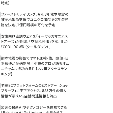
時点）
ファーストリテイリング、令和8年熊本地震の
被災地緊急支援でユニクロ商品を2万点寄
贈を決定、1億円規模の寄付を予定
女性向け空調ウェアを「イーザッカマニアス
トア―ズ」が開発、「空調風神服」を採用した
「COOL DOWN（クールダウン）」
熊本地震の影響でヤマト運輸・佐川急便・日
本郵便が配送制限／小売のプロが語るオム
ニチャネル成功の条件【ネッ担アクセスラン
キング】
老舗ECプラットフォームのEストアー「ショッ
プサーブ」に不正アクセス、885万件の個人
情報が漏えい。店舗関連情報も流出
楽天の最新AIやテクノロジーを体験できる
「Rakuten AI Optimism」、今日からス