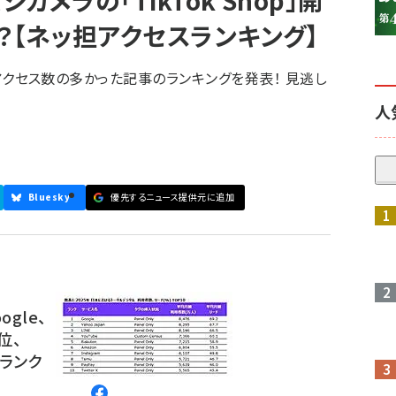
シカメラの「TikTok Shop」開
？【ネッ担アクセスランキング】
日にアクセス数の多かった記事のランキングを発表！ 見逃し
人
Bluesky
優先するニュース提供元に追加
参加登録はこちら↑
gle、
5位、
がランク