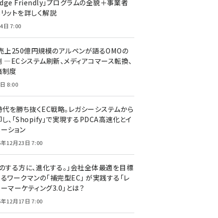
edge Friendly」プログラムの全貌＋事業者
メリットを詳しく解説
4日 7:00
C売上250億円規模のアルペンが語るOMOの
側 ―ECシステム刷新、メディアコマース転換、
価制度
日 8:00
I時代を勝ち抜くEC戦略。レガシーシステムから
し、「Shopify」で実現するPDCA高速化とイ
ベーション
5年12月23日 7:00
声のする方に、進化する。」会社全体最適を目標
するワークマンの「補完型EC」 が実践する「レ
ーマーケティング3.0」とは？
5年12月17日 7:00