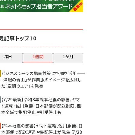
base (1068)
ビィ・フォアード (769)
revico (737)
気記事トップ10
昨日
1週間
1か月
ビジネスシーンの酷暑対策に空調を活用――。
「洋服の青山」が作業服のイメージを払拭し
た「空調ウエア」を発売
【7/29最新】令和8年熊本地震の影響、ヤマ
ト運輸・佐川急便・日本郵便が配送制限、熊
本全域で集配停止や引受停止も
【熊本地震の影響】ヤマト運輸、佐川急便、日
本郵便で配送遅延や集配停止が発生（7/28