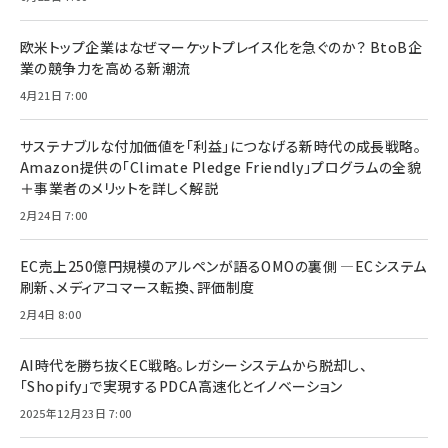
欧米トップ企業はなぜマーケットプレイス化を急ぐのか？ BtoB企
業の競争力を高める新潮流
4月21日 7:00
サステナブルな付加価値を「利益」につなげる新時代の成長戦略。
Amazon提供の「Climate Pledge Friendly」プログラムの全貌
＋事業者のメリットを詳しく解説
2月24日 7:00
EC売上250億円規模のアルペンが語るOMOの裏側 ―ECシステム
刷新、メディアコマース転換、評価制度
2月4日 8:00
AI時代を勝ち抜くEC戦略。レガシーシステムから脱却し、
「Shopify」で実現するPDCA高速化とイノベーション
2025年12月23日 7:00