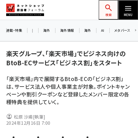
メ
ネットショップ担当者フォーラム
イ
検索
MENU
ン
コ
連載・特集
|
海外
海外情報
海外
AI
メタバース
お知
ン
AI
テ
楽天グループ、「楽天市場」でビジネス向けの
アル
ン
BtoB-ECサービス「ビジネス割」をスタート
ツ
amazon (2259)
に
「楽天市場」内で展開するBtoB-ECの「ビジネス割」
8/
yahoo (1910)
移
は、サービス法人や個人事業主が対象。ポイントキャン
交流
動
楽天 (1878)
ペーンや割引クーポンなど登録したメンバー限定の各
種特典を提供していく。
ecbeing (1213)
アスクル (1126)
松原 沙甫
[執筆]
2024年12月16日 7:00
base (1085)
ビィ・フォアード (786)