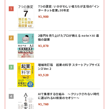
7つの激変: いかがわしい者たちが主役の「イン
ターネット産業」30年史
￥1,980
2億円を売り上げたプロが教える note×AI 最
強の副業
￥1,870
増補改訂版 起業の科学 スタートアップサイエ
ンスVer.2
￥3,520
AIで集客する仕組み ～クリックされない時代
に選ばれるAI検索のセオリー～
￥1,760