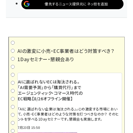
優先するニュース提供元にネッ担を追加
AIの激変に小売・EC事業者はどう対策すべき？
1Dayセミナー・懇親会あり
AIに選ばれないECは淘汰される。
「AI需要予測」から「購買代行」まで
エージェンティック・コマース時代の
EC戦略【8/26オフライン開催】
「AIに選ばれない企業は淘汰される」――。この激変する市場におい
て、小売・EC事業者はどのような対策を打つべきなのか？ そのヒ
ントを学べる1Dayセミナーです。懇親会も実施します。
7月23日 15:50