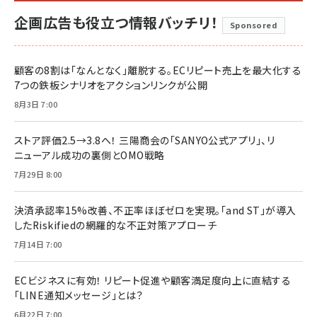
企画広告も役立つ情報バッチリ！
Sponsored
顧客の8割は「なんとなく」離脱する。ECリピート売上を最大化する
7つの鉄板シナリオをアクションリンクが公開
8月3日 7:00
ストア評価2.5→3.8へ！ 三陽商会の「SANYO公式アプリ」、リ
ニューアル成功の裏側とOMO戦略
7月29日 8:00
決済承認率15%改善、不正率ほぼゼロを実現。「and ST」が導入
したRiskifiedの網羅的な不正対策アプローチ
7月14日 7:00
ECビジネスに有効！ リピート促進や顧客満足度向上に直結する
「LINE通知メッセージ」とは？
6月22日 7:00