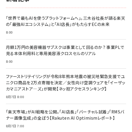
「世界で最もAIを使うプラットフォームへ」。三木谷社長が語る楽天
の「最強AIエコシステム」と「AI店長」がもたらすECの未来
8:00
月額1万円の美容機器サブスクは事業として回るのか？ 事業PLで
見る本体利用料と専用美容液クロスセルのリアル
8:00
ファーストリテイリングが令和8年熊本地震の被災地緊急支援でユ
ニクロ商品を2万点寄贈を決定／女性向け空調ウェアを「イーザッ
カマニアストア―ズ」が開発【ネッ担アクセスランキング】
8月7日 8:00
「楽天市場」がAI戦略を公開。「AI店長」「バーチャル試着」「RMSバ
ナー画像生成」の全ぼう【Rakuten AI Optimismレポート】
8月7日 7:00