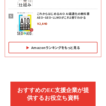
これからはじめるAIO AI最適化の教科書
AEO・GEO・LLMOがこれ1冊でわかる
￥2,640
Amazonランキングをもっと見る
Amazon マーケティング・セールス全般関連書籍 の
Amazon ビジネス・経済関連書籍 の売れ筋ランキン
Amazon 経営戦略関連書籍 の売れ筋ランキング
売れ筋ランキング
グ
更新日時：2026/06/26 19:05
更新日時：2026/06/26 19:05
更新日時：2026/06/26 19:05
2億円を売り上げたプロが教える note×AI 最強の
anan(アンアン)2026/07/01号 No.2501[魅せる
ベインキャピタル 企業価値向上力の秘密
副業
カラダ2026／宮舘涼太]
￥2,640
￥1,870
￥880
イシューからはじめよ［改訂版］――知的生産の「シンプ
小さな会社は戦略が9割
anan(アンアン)2026/06/24号 No.2500増刊
ルな本質」
スペシャルエディション[王道エンタメの矜持／
￥1,980
BTS]