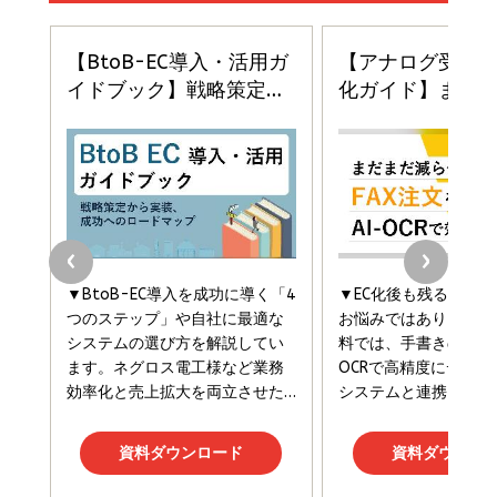
￥2,200
￥1,100
ドリルを売るには穴を売れ
経営メモ 16年の起業家人生で得た知見
anan(アンアン)2026/07/08号 No.2502[2026
￥1,815
￥2,750
年後半、あなたの恋と運命／山田涼介]
￥880
Brand Shift(ブランド・シフト): 「信頼」で選ばれ
影響力の武器［新版］：人を動かす七つの原理
る時代の成長戦略
￥3,190
ママ投資家が育休中に１億貯めた株式投資
￥2,420
￥1,870
フィードバック経営 「沈黙の組織」から「高め合う
マーケティングの真実 P&G・グリコで学んだ失敗
組織」へ
と成長の法則
組織の成果を最大化する ルールのデザイン
￥3,080
￥2,200
￥1,980
Amazonランキングをもっと見る
Amazonランキングをもっと見る
Amazonランキングをもっと見る