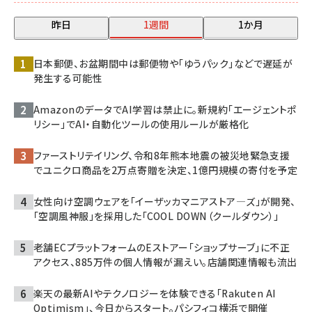
昨日
1週間
1か月
日本郵便、お盆期間中は郵便物や「ゆうパック」などで遅延が
発生する可能性
AmazonのデータでAI学習は禁止に。新規約「エージェントポ
リシー」でAI・自動化ツールの使用ルールが厳格化
ファーストリテイリング、令和8年熊本地震の被災地緊急支援
でユニクロ商品を2万点寄贈を決定、1億円規模の寄付を予定
女性向け空調ウェアを「イーザッカマニアストア―ズ」が開発、
「空調風神服」を採用した「COOL DOWN（クールダウン）」
老舗ECプラットフォームのEストアー「ショップサーブ」に不正
アクセス、885万件の個人情報が漏えい。店舗関連情報も流出
楽天の最新AIやテクノロジーを体験できる「Rakuten AI
Optimism」、今日からスタート。パシフィコ横浜で開催