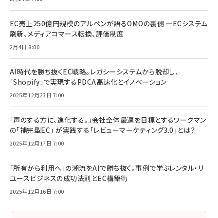
EC売上250億円規模のアルペンが語るOMOの裏側 ―ECシステム
刷新、メディアコマース転換、評価制度
2月4日 8:00
AI時代を勝ち抜くEC戦略。レガシーシステムから脱却し、
「Shopify」で実現するPDCA高速化とイノベーション
2025年12月23日 7:00
「声のする方に、進化する。」会社全体最適を目標とするワークマン
の「補完型EC」 が実践する「レビューマーケティング3.0」とは？
2025年12月17日 7:00
「所有から利用へ」の潮流をAIで勝ち抜く。事例で学ぶレンタル・リ
ユースビジネスの成功法則とEC構築術
2025年12月16日 7:00