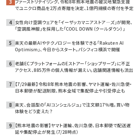
ファーストリテイリング、令和8年熊本地震の被災地緊急支援
でユニクロ商品を2万点寄贈を決定、1億円規模の寄付を予定
女性向け空調ウェアを「イーザッカマニアストア―ズ」が開発、
「空調風神服」を採用した「COOL DOWN（クールダウン）」
楽天の最新AIやテクノロジーを体験できる「Rakuten AI
Optimism」、今日からスタート。パシフィコ横浜で開催
老舗ECプラットフォームのEストアー「ショップサーブ」に不正
アクセス、885万件の個人情報が漏えい。店舗関連情報も流出
【7/29最新】令和8年熊本地震の影響、ヤマト運輸・佐川急便・
日本郵便が配送制限、熊本全域で集配停止や引受停止も
楽天、会話型の「AIコンシェルジュ」で注文額17％増。買い物
体験をどう変えた？
【熊本地震の影響】ヤマト運輸、佐川急便、日本郵便で配送遅
延や集配停止が発生（7/28時点）