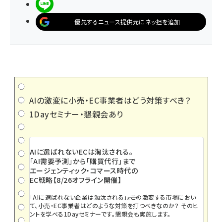
LINEで送る
優先するニュース提供元にネッ担を追加
AIの激変に小売・EC事業者はどう対策すべき？
1Dayセミナー・懇親会あり
AIに選ばれないECは淘汰される。
「AI需要予測」から「購買代行」まで
エージェンティック・コマース時代の
EC戦略【8/26オフライン開催】
「AIに選ばれない企業は淘汰される」――。この激変する市場におい
て、小売・EC事業者はどのような対策を打つべきなのか？ そのヒ
ントを学べる1Dayセミナーです。懇親会も実施します。