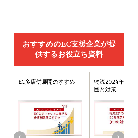
Amazon マーケティング・セールス全般関連書籍 の
Amazon ビジネス・経済関連書籍 の売れ筋ランキン
Amazon 経営戦略関連書籍 の売れ筋ランキング
売れ筋ランキング
グ
更新日時：2026/06/26 19:05
更新日時：2026/06/26 19:05
更新日時：2026/06/26 19:05
2億円を売り上げたプロが教える note×AI 最強の
anan(アンアン)2026/07/01号 No.2501[魅せる
ベインキャピタル 企業価値向上力の秘密
副業
カラダ2026／宮舘涼太]
￥2,640
￥1,870
￥880
イシューからはじめよ［改訂版］――知的生産の「シンプ
小さな会社は戦略が9割
anan(アンアン)2026/06/24号 No.2500増刊
ルな本質」
スペシャルエディション[王道エンタメの矜持／
￥1,980
BTS]
￥2,200
￥1,100
ドリルを売るには穴を売れ
経営メモ 16年の起業家人生で得た知見
anan(アンアン)2026/07/08号 No.2502[2026
￥1,815
￥2,750
年後半、あなたの恋と運命／山田涼介]
￥880
Brand Shift(ブランド・シフト): 「信頼」で選ばれ
影響力の武器［新版］：人を動かす七つの原理
る時代の成長戦略
￥3,190
ママ投資家が育休中に１億貯めた株式投資
￥2,420
￥1,870
フィードバック経営 「沈黙の組織」から「高め合う
マーケティングの真実 P&G・グリコで学んだ失敗
組織」へ
と成長の法則