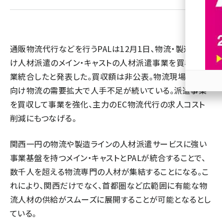
revico (744)
通販物流代行などを行うPALは12月1日、物流・製造業向
け人材派遣のメイン・キャストの人材派遣事業を買収し、事
業統合したと発表した。買収額は非公表。物流現場ではEC
向け物流の需要拡大で人手不足が続いている。派遣事業
参加
を買収して事業を強化、主力のEC物流代行の求人コスト
削減にもつなげる。
関西一円の物流や製造ラインの人材派遣サービスに強い
事業基盤を持つメイン・キャストとPALが統合することで、
数千人を超える物流専門の人材が集結することになる。こ
れにより、関西だけでなく、首都圏など広範囲に有能な物
流人材の供給がスムーズに展開することが可能となるとし
ている。