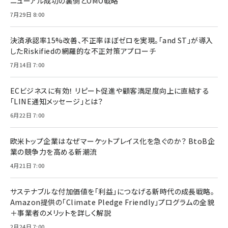
ニューアル成功の裏側とOMO戦略
7月29日 8:00
決済承認率15%改善、不正率ほぼゼロを実現。「and ST」が導入
したRiskifiedの網羅的な不正対策アプローチ
7月14日 7:00
ECビジネスに有効！ リピート促進や顧客満足度向上に直結する
「LINE通知メッセージ」とは？
6月22日 7:00
欧米トップ企業はなぜマーケットプレイス化を急ぐのか？ BtoB企
業の競争力を高める新潮流
4月21日 7:00
サステナブルな付加価値を「利益」につなげる新時代の成長戦略。
Amazon提供の「Climate Pledge Friendly」プログラムの全貌
＋事業者のメリットを詳しく解説
2月24日 7:00