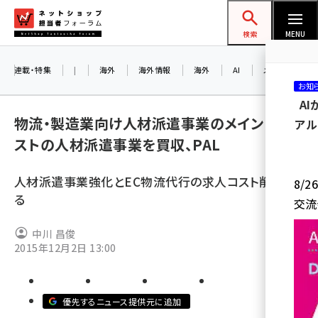
メ
ネットショップ担当者フォーラム
イ
検索
MENU
ン
コ
連載・特集
|
海外
海外情報
海外
AI
メタバース
お知
ン
A
テ
物流・製造業向け人材派遣事業のメイン・キャ
アル
ン
ストの人材派遣事業を買収、PAL
ツ
amazon (2259)
に
人材派遣事業強化とEC物流代行の求人コスト削減図
8/
yahoo (1907)
移
る
交流
動
楽天 (1874)
中川 昌俊
ecbeing (1211)
2015年12月2日 13:00
アスクル (1122)
base (1083)
優先するニュース提供元に追加
ビィ・フォアード (778)