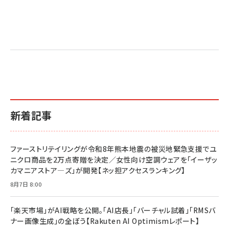
新着記事
ファーストリテイリングが令和8年熊本地震の被災地緊急支援でユ
ニクロ商品を2万点寄贈を決定／女性向け空調ウェアを「イーザッ
カマニアストア―ズ」が開発【ネッ担アクセスランキング】
8月7日 8:00
「楽天市場」がAI戦略を公開。「AI店長」「バーチャル試着」「RMSバ
ナー画像生成」の全ぼう【Rakuten AI Optimismレポート】