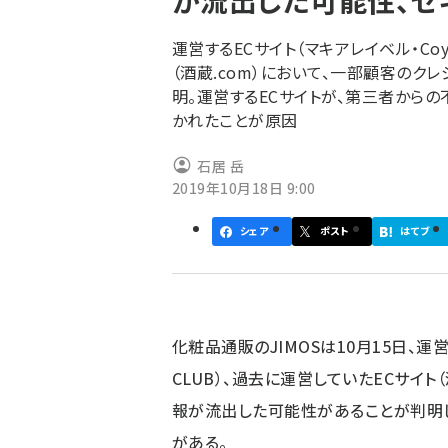
が流出した可能性、セ
く
ず
運営するECサイト（マキアレイベル・Coy
（酒蔵.com）において、一部顧客の
明。運営するECサイトが、第三者からの
かれたことが原因
石居 岳
2019年10月18日 9:00
シェア
ポスト
はてブ
化粧品通販のJIMOSは10月15日、運営
CLUB）、過去に運営していたECサイト
報が流出した可能性があることが判明し
がある。