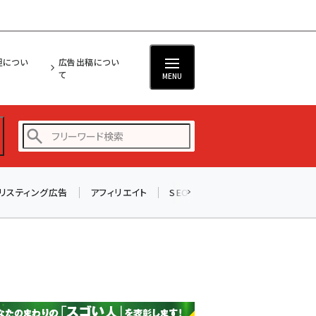
担につい
広告出稿につい
て
MENU
リスティング広告
アフィリエイト
SEO
メール
ソーシャル
amazon (2249)
yahoo (1901)
楽天 (1871)
ecbeing (1207)
アスクル (1119)