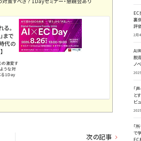
う対策すべき？ 1Dayセミナー・懇親会あり
E
裏
評
れる。
」まで
2月4
ス時代の
】
A
脱却
。この激変す
ノ
のような対
202
る1Day
「
と
ビュ
202
「
で
次の記事
E