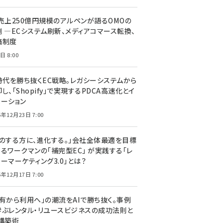
C売上250億円規模のアルペンが語るOMOの
側 ―ECシステム刷新、メディアコマース転換、
価制度
日 8:00
I時代を勝ち抜くEC戦略。レガシーシステムから
し、「Shopify」で実現するPDCA高速化とイ
ベーション
5年12月23日 7:00
声のする方に、進化する。」会社全体最適を目標
するワークマンの「補完型EC」 が実践する「レ
ーマーケティング3.0」とは？
5年12月17日 7:00
所有から利用へ」の潮流をAIで勝ち抜く。事例
学ぶレンタル・リユースビジネスの成功法則と
C構築術