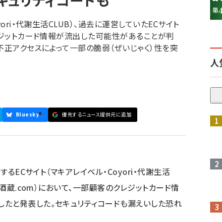
キュリティコードも
ori・代謝生活CLUB）、過去に運営していたECサイト
クレジットカード情報が流出した可能性があることが判
不正アクセスによって一部の脆弱（ぜいじゃく）性を突
人
Bluesky
優先するニュース提供元に追加
参加登録はこちら↑
するECサイト（マキアレイベル・Coyori・代謝生活
（酒蔵.com）において、一部顧客のクレジットカード情
たと発表した。セキュリティコードも漏えいした恐れ