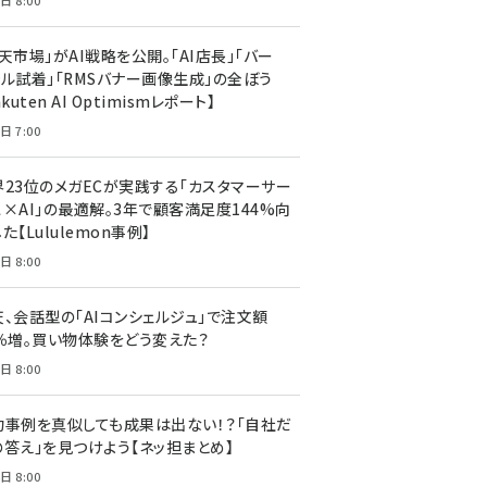
日 8:00
天市場」がAI戦略を公開。「AI店長」「バー
ャル試着」「RMSバナー画像生成」の全ぼう
akuten AI Optimismレポート】
日 7:00
界23位のメガECが実践する「カスタマーサー
ス×AI」の最適解。3年で顧客満足度144%向
た【Lululemon事例】
日 8:00
天、会話型の「AIコンシェルジュ」で注文額
7％増。買い物体験をどう変えた？
日 8:00
功事例を真似しても成果は出ない！？「自社だ
の答え」を見つけよう【ネッ担まとめ】
日 8:00