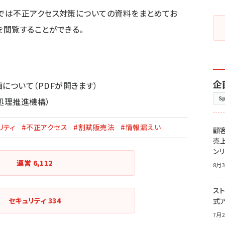
では
不正アクセス対策についての資料
をまとめてお
を閲覧することができる。
企
画について
（PDFが開きます）
S
処理推進機構）
リティ
#不正アクセス
#割賦販売法
#情報漏えい
顧
売
ン
運営
6,112
8月3
スト
セキュリティ
334
式
7月2