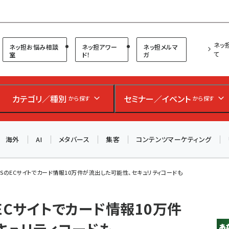
プ担当者フォーラム
ネッ
ネッ担お悩み相談
ネッ担アワー
ネッ担メルマ
て
室
ド！
ガ
お知らせ
AIが買い物を代行する時代に打つべき「次の一手」とは？
カテゴリ／種別
セミナー／イベント
から探す
から探す
アルペン、オイシックス、元UA責任者が登壇のリアルECセ
ミナー（8/26＠東京）【交流会も実施】
海外
AI
メタバース
集客
コンテンツマーケティング
8/26（水）、東京・四谷で開催。登壇者・聴講者と交流できる
交流会も実施します。すべての講演を無料で聴講できます！
OSのECサイトでカード情報10万件が流出した可能性、セキュリティコードも
ECサイトでカード情報10万件