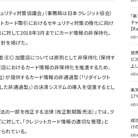
8月7
ュリティ対策協議会」（事務局は日本クレジット協会）
「楽
ットカード取引におけるセキュリティ対策の強化に向け
チ
【R
者に対して2018年3月までにカード情報の非保持化、
8月7
方針を掲げた。
世
（EC）加盟店については原則として非保持化（保持す
ビ
上し
C加盟店におけるカード情報の非保持化を推進するため、
8月6
会社）が提供するカード情報の非通過型（「リダイレクト
tを使用した非通過型」）の決済システムの導入を促進するとし
楽
1
8月5
売法の一部を改正する法律（改正割賦販売法）」では、ク
成
どに対して、「クレジットカード情報の適切な管理」と
け
られている。
8月4