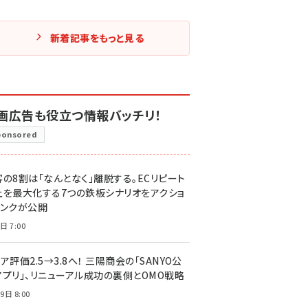
新着記事をもっと見る
画広告も役立つ情報バッチリ！
ponsored
客の8割は「なんとなく」離脱する。ECリピート
上を最大化する7つの鉄板シナリオをアクショ
リンクが公開
日 7:00
ア評価2.5→3.8へ！ 三陽商会の「SANYO公
アプリ」、リニューアル成功の裏側とOMO戦略
9日 8:00