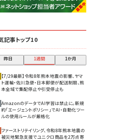
base (1077)
ビィ・フォアード (773)
revico (740)
気記事トップ10
昨日
1週間
1か月
【7/29最新】令和8年熊本地震の影響、ヤマ
ト運輸・佐川急便・日本郵便が配送制限、熊
本全域で集配停止や引受停止も
AmazonのデータでAI学習は禁止に。新規
約「エージェントポリシー」でAI・自動化ツー
ルの使用ルールが厳格化
ファーストリテイリング、令和8年熊本地震の
被災地緊急支援でユニクロ商品を2万点寄