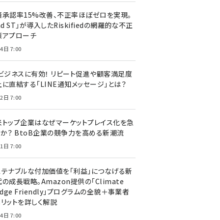
済承認率15%改善、不正率ほぼゼロを実現。
nd ST」が導入したRiskifiedの網羅的な不正
策アプローチ
4日 7:00
Cビジネスに有効！ リピート促進や顧客満足度
上に直結する「LINE通知メッセージ」とは？
2日 7:00
米トップ企業はなぜマーケットプレイス化を急
のか？ BtoB企業の競争力を高める新潮流
1日 7:00
ステナブルな付加価値を「利益」につなげる新
の成長戦略。Amazon提供の「Climate
edge Friendly」プログラムの全貌＋事業者
メリットを詳しく解説
4日 7:00