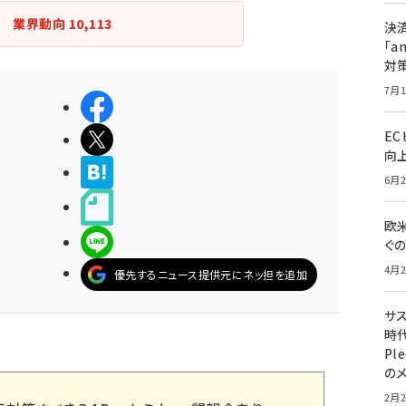
業界動向
10,113
決
「a
対
7月1
シェアする
E
ポストする
向
>ブクマする
6月2
noteで書く
欧
LINEで送る
ぐ
4月2
優先するニュース提供元にネッ担を追加
サ
時代
Pl
の
2月2