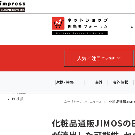
メ
イ
EC担当者
ネットショッ
ン
Web担当者
コ
製品導入
ン
企業IT
ソフト開発
テ
IoT・AI
人気／注目
から探す
ン
DCクラウド
研究・調査
ツ
エネルギー
に
連載・特集
|
海外
海外情報
ドローン
移
教育講座
EC支援
動
ネッ担トップ
ニュース
化粧品通販JIM
パ
化粧品通販JIMOSの
ン