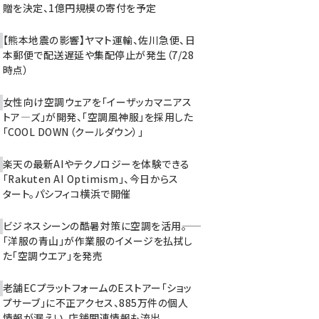
贈を決定、1億円規模の寄付を予定
【熊本地震の影響】ヤマト運輸、佐川急便、日
本郵便で配送遅延や集配停止が発生（7/28
時点）
女性向け空調ウェアを「イーザッカマニアス
トア―ズ」が開発、「空調風神服」を採用した
「COOL DOWN（クールダウン）」
楽天の最新AIやテクノロジーを体験できる
「Rakuten AI Optimism」、今日からス
タート。パシフィコ横浜で開催
ビジネスシーンの酷暑対策に空調を活用――。
「洋服の青山」が作業服のイメージを払拭し
た「空調ウエア」を発売
老舗ECプラットフォームのEストアー「ショッ
プサーブ」に不正アクセス、885万件の個人
情報が漏えい。店舗関連情報も流出