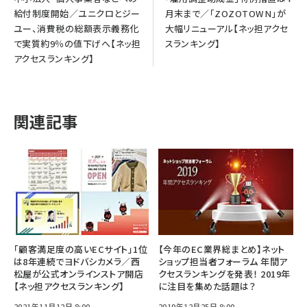
給付制度開始／ユニクロとジー
月末まで／「ZOZOTOWN」が
ユー、消費税の総額表示義務化
大幅リニューアル【ネッ担アクセ
で実質約9％の値下げへ【ネッ担
スランキング】
アクセスランキング】
関連記事
「顧客満足度の高いECサイト」1位
【今年のEC業界総まとめ】ネット
は8年連続でヨドバシカメラ／西
ショップ担当者フォーラム 年間ア
松屋が公式オンラインストア開店
クセスランキングを発表！ 2019年
【ネッ担アクセスランキング】
に注目を集めた話題は？
2021年11月12日 8:00
2019年12月25日 8:00