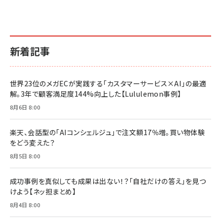
￥2,640
￥1,870
￥880
イシューからはじめよ［改訂版］――知的生産の「シンプ
小さな会社は戦略が9割
anan(アンアン)2026/06/24号 No.2500増刊
ルな本質」
スペシャルエディション[王道エンタメの矜持／
￥1,980
新着記事
BTS]
￥2,200
￥1,100
ドリルを売るには穴を売れ
経営メモ 16年の起業家人生で得た知見
世界23位のメガECが実践する「カスタマーサービス×AI」の最適
anan(アンアン)2026/07/08号 No.2502[2026
￥1,815
￥2,750
解。3年で顧客満足度144%向上した【Lululemon事例】
年後半、あなたの恋と運命／山田涼介]
￥880
8月6日 8:00
Brand Shift(ブランド・シフト): 「信頼」で選ばれ
影響力の武器［新版］：人を動かす七つの原理
る時代の成長戦略
￥3,190
ママ投資家が育休中に１億貯めた株式投資
楽天、会話型の「AIコンシェルジュ」で注文額17％増。買い物体験
￥2,420
￥1,870
をどう変えた？
フィードバック経営 「沈黙の組織」から「高め合う
8月5日 8:00
マーケティングの真実 P&G・グリコで学んだ失敗
組織」へ
と成長の法則
組織の成果を最大化する ルールのデザイン
￥3,080
￥2,200
成功事例を真似しても成果は出ない！？「自社だけの答え」を見つ
￥1,980
けよう【ネッ担まとめ】
8月4日 8:00
Amazonランキングをもっと見る
Amazonランキングをもっと見る
Amazonランキングをもっと見る