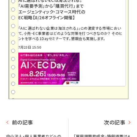
「AI需要予測」から「購買代行」まで
エージェンティック・コマース時代の
EC戦略【8/26オフライン開催】
「AIに選ばれない企業は淘汰される」――。この激変する市場におい
て、小売・EC事業者はどのような対策を打つべきなのか？ そのヒ
ントを学べる1Dayセミナーです。懇親会も実施します。
7月23日 15:50
前の記事
次の記事
中小法人・個人事業者などへの
「雇用調整助成金」特例措置は4