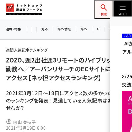
メ
ネットショップ担当者フォーラム
イ
検索
MENU
ン
コ
連載・特集
|
海外
海外情報
海外
AI
メタバース
お知
ン
A
テ
週間人気記事ランキング
アル
ン
ZOZO、週2出社週3リモートのハイブリッド型
ツ
amazon (2245)
勤務へ／アーバンリサーチのECサイトに不正
に
8/
アクセス【ネッ担アクセスランキング】
yahoo (1900)
移
交流
動
楽天 (1871)
2021年3月12日～18日にアクセス数の多かった記事
ecbeing (1207)
のランキングを発表！ 見逃している人気記事はありま
せんか？
アスクル (1118)
base (1071)
内山 美枝子
2021年3月19日 8:00
ビィ・フォアード (773)