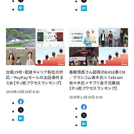
台風19号・配送キャリア各社の対
香取慎吾さん起用のBASE新CM
応／PayPayモールの出店条件ま
／クラシコム青木氏×Takram
とめ【ネッ担アクセスランキング】
佐々木氏×ヤプリ金子氏鼎談
【ネッ担アクセスランキング】
2019年10月18日 8:00
2020年11月20日 8:00