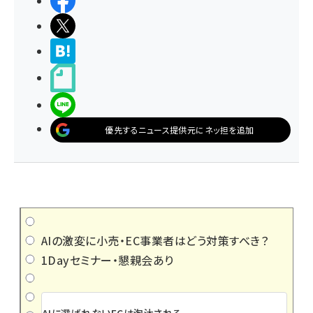
シェアする
ポストする
>ブクマする
noteで書く
LINEで送る
優先するニュース提供元にネッ担を追加
AIの激変に小売・EC事業者はどう対策すべき？
1Dayセミナー・懇親会あり
AIに選ばれないECは淘汰される。