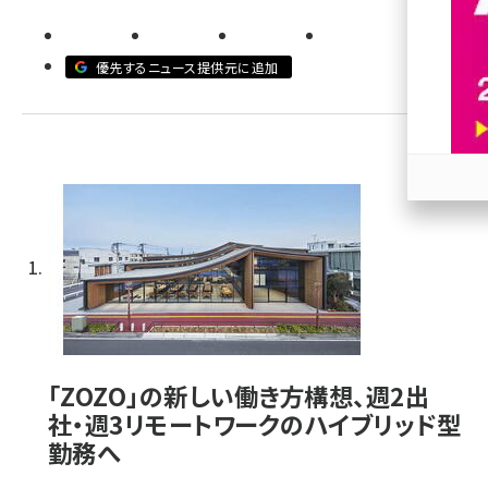
revico (739)
優先するニュース提供元に追加
参加
「ZOZO」の新しい働き方構想、週2出
社・週3リモートワークのハイブリッド型
勤務へ