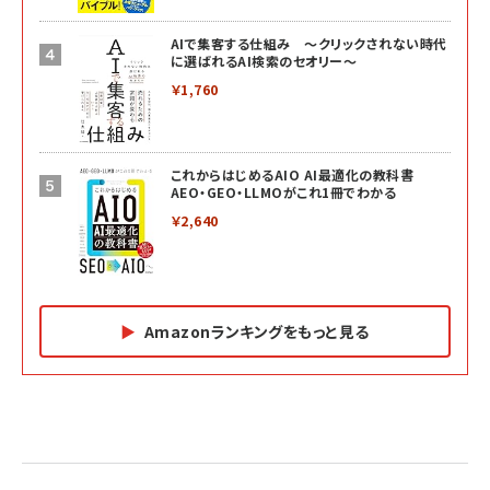
AIで集客する仕組み ～クリックされない時代
に選ばれるAI検索のセオリー～
￥1,760
これからはじめるAIO AI最適化の教科書
AEO・GEO・LLMOがこれ1冊でわかる
￥2,640
Amazonランキングをもっと見る
Amazon マーケティング・セールス全般関連書籍 の
Amazon ビジネス・経済関連書籍 の売れ筋ランキン
Amazon 経営戦略関連書籍 の売れ筋ランキング
売れ筋ランキング
グ
更新日時：2026/06/26 19:05
更新日時：2026/06/26 19:05
更新日時：2026/06/26 19:05
2億円を売り上げたプロが教える note×AI 最強の
anan(アンアン)2026/07/01号 No.2501[魅せる
ベインキャピタル 企業価値向上力の秘密
副業
カラダ2026／宮舘涼太]