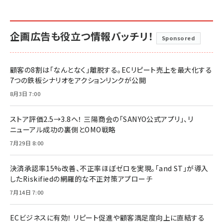
企画広告も役立つ情報バッチリ！
Sponsored
顧客の8割は「なんとなく」離脱する。ECリピート売上を最大化する
7つの鉄板シナリオをアクションリンクが公開
8月3日 7:00
ストア評価2.5→3.8へ！ 三陽商会の「SANYO公式アプリ」、リ
ニューアル成功の裏側とOMO戦略
7月29日 8:00
決済承認率15%改善、不正率ほぼゼロを実現。「and ST」が導入
したRiskifiedの網羅的な不正対策アプローチ
7月14日 7:00
ECビジネスに有効！ リピート促進や顧客満足度向上に直結する