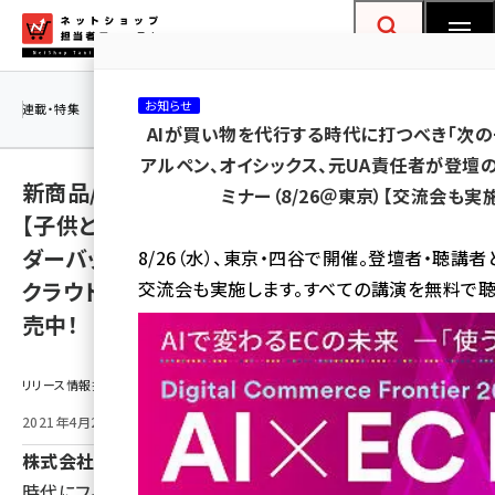
メ
ネットショップ担当者フォーラム
イ
検索
MENU
ン
コ
お知らせ
連載・特集
|
海外
海外情報
海外
AI
メタバース
AIが買い物を代行する時代に打つべき「次の
ン
アルペン、オイシックス、元UA責任者が登壇の
テ
新商品/Makuakeにて沢山のご支援を獲得。
ミナー（8/26＠東京）【交流会も実
ン
【子供とのお出かけも手ぶらで】多機能ショル
ツ
amazon (2259)
ダーバッグ〈 Smash bag（スマッシュバッグ）〉
8/26（水）、東京・四谷で開催。登壇者・聴講
に
クラウドファンディング・CAMPFIREで先行発
交流会も実施します。すべての講演を無料で聴
yahoo (1908)
移
売中！
動
楽天 (1876)
ecbeing (1211)
リリース情報提供元：
アスクル (1122)
2021年4月27日 11:00
base (1083)
株式会社SORENA
時代にフィットする多機能バッグ
ビィ・フォアード (781)