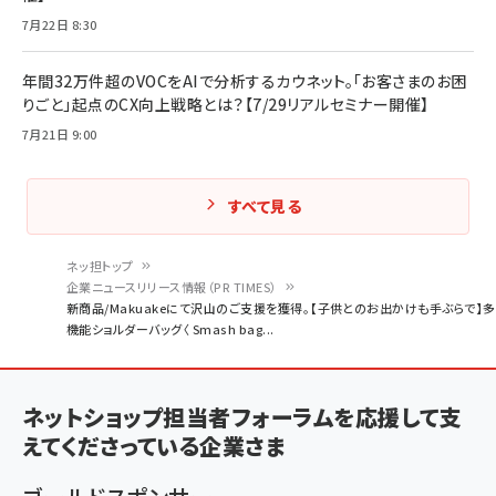
7月22日 8:30
年間32万件超のVOCをAIで分析するカウネット。「お客さまのお困
りごと」起点のCX向上戦略とは？【7/29リアルセミナー開催】
7月21日 9:00
すべて見る
ネッ担トップ
企業ニュースリリース情報（PR TIMES）
パ
新商品/Makuakeにて沢山のご支援を獲得。【子供とのお出かけも手ぶらで】多
機能ショルダーバッグ〈 Smash bag...
ン
く
ず
ネットショップ担当者フォーラムを応援して支
えてくださっている企業さま