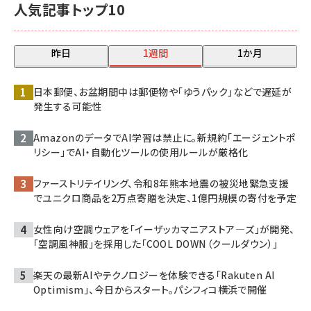
人気記事トップ10
昨日
1週間
1か月
日本郵便、お盆期間中は郵便物や「ゆうパック」などで遅延が
発生する可能性
AmazonのデータでAI学習は禁止に。新規約「エージェントポ
リシー」でAI・自動化ツールの使用ルールが厳格化
ファーストリテイリング、令和8年熊本地震の被災地緊急支援
でユニクロ商品を2万点寄贈を決定、1億円規模の寄付を予定
女性向け空調ウェアを「イーザッカマニアストア―ズ」が開発、
「空調風神服」を採用した「COOL DOWN（クールダウン）」
楽天の最新AIやテクノロジーを体験できる「Rakuten AI
Optimism」、今日からスタート。パシフィコ横浜で開催