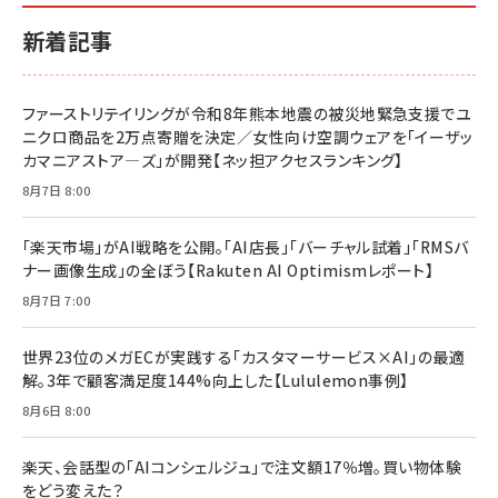
新着記事
ファーストリテイリングが令和8年熊本地震の被災地緊急支援でユ
ニクロ商品を2万点寄贈を決定／女性向け空調ウェアを「イーザッ
カマニアストア―ズ」が開発【ネッ担アクセスランキング】
8月7日 8:00
「楽天市場」がAI戦略を公開。「AI店長」「バーチャル試着」「RMSバ
ナー画像生成」の全ぼう【Rakuten AI Optimismレポート】
8月7日 7:00
世界23位のメガECが実践する「カスタマーサービス×AI」の最適
解。3年で顧客満足度144%向上した【Lululemon事例】
8月6日 8:00
楽天、会話型の「AIコンシェルジュ」で注文額17％増。買い物体験
をどう変えた？