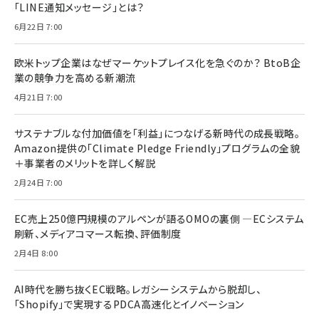
「LINE通知メッセージ」とは？
6月22日 7:00
欧米トップ企業はなぜマーケットプレイス化を急ぐのか？ BtoB企
業の競争力を高める新潮流
4月21日 7:00
サステナブルな付加価値を「利益」につなげる新時代の成長戦略。
Amazon提供の「Climate Pledge Friendly」プログラムの全貌
＋事業者のメリットを詳しく解説
2月24日 7:00
EC売上250億円規模のアルペンが語るOMOの裏側 ―ECシステム
刷新、メディアコマース転換、評価制度
2月4日 8:00
AI時代を勝ち抜くEC戦略。レガシーシステムから脱却し、
「Shopify」で実現するPDCA高速化とイノベーション