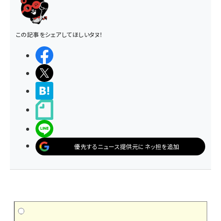
この記事をシェアしてほしいタヌ！
シェアする
ポストする
>ブクマする
noteで書く
LINEで送る
優先するニュース提供元にネッ担を追加