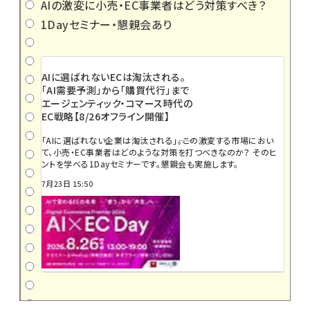
AIの激変に小売・EC事業者はどう対策すべき？
1Dayセミナー・懇親会あり
AIに選ばれないECは淘汰される。
「AI需要予測」から「購買代行」まで
エージェンティック・コマース時代の
EC戦略【8/26オフライン開催】
「AIに選ばれない企業は淘汰される」――。この激変する市場におい
て、小売・EC事業者はどのような対策を打つべきなのか？ そのヒ
ントを学べる1Dayセミナーです。懇親会も実施します。
7月23日 15:50