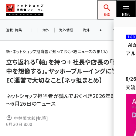
メ
ネットショップ担当者フォーラム
イ
検索
MENU
ン
コ
連載・特集
|
海外
海外情報
海外
AI
メタバース
お知
ン
A
テ
新・ネットショップ担当者が知っておくべきニュースのまとめ
アル
ン
立ち返れる「軸」を持つ＋社長や店長の「頭の
ツ
amazon (2246)
中を想像する」。ヤッホーブルーイングに学ぶ、
に
8/
EC運営で大切なこと【ネッ担まとめ】
yahoo (1900)
移
交流
動
楽天 (1871)
ネットショップ担当者が読んでおくべき2026年6月1日
ecbeing (1207)
～6月26日のニュース
アスクル (1119)
中林慎太郎
[執筆]
6月30日 8:00
base (1071)
ビィ・フォアード (773)