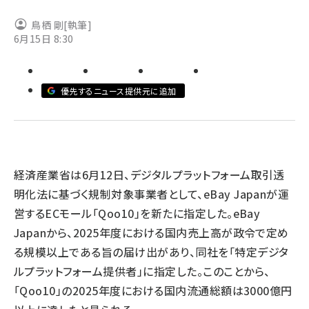
鳥栖 剛
revico (744)
[執筆]
6月15日 8:30
優先するニュース提供元に追加
参加
経済産業省は6月12日、デジタルプラットフォーム取引透
明化法に基づく規制対象事業者として、eBay Japanが運
営するECモール「Qoo10」を新たに指定した。eBay
Japanから、2025年度における国内売上高が政令で定め
る規模以上である旨の届け出があり、同社を「特定デジタ
ルプラットフォーム提供者」に指定した。このことから、
「Qoo10」の2025年度における国内流通総額は3000億円