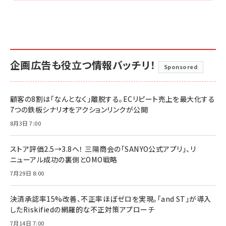
企画広告も役立つ情報バッチリ！
Sponsored
顧客の8割は「なんとなく」離脱する。ECリピート売上を最大化する
7つの鉄板シナリオをアクションリンクが公開
8月3日 7:00
ストア評価2.5→3.8へ！ 三陽商会の「SANYO公式アプリ」、リ
ニューアル成功の裏側とOMO戦略
7月29日 8:00
決済承認率15%改善、不正率ほぼゼロを実現。「and ST」が導入
したRiskifiedの網羅的な不正対策アプローチ
7月14日 7:00