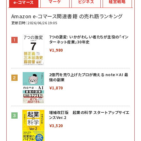
マーケ
ビジネス
経営戦略
e-コマース
Amazon e-コマース関連書籍 の売れ筋ランキング
更新日時：2026/06/26 19:05
7つの激変: いかがわしい者たちが主役の「イン
ターネット産業」30年史
￥1,980
2億円を売り上げたプロが教える note×AI 最
強の副業
￥1,870
増補改訂版 起業の科学 スタートアップサイエ
ンスVer.2
￥3,520