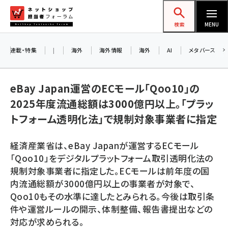
メ
ネットショップ担当者フォーラム
イ
検索
MENU
ン
コ
連載・特集
|
海外
海外情報
海外
AI
メタバース
お知
ン
AI
テ
eBay Japan運営のECモール「Qoo10」の
アル
ン
2025年度流通総額は3000億円以上。「プラッ
ツ
amazon (2258)
トフォーム透明化法」で規制対象事業者に指定
に
8/
yahoo (1907)
移
経済産業省は、eBay Japanが運営するECモール
交流
動
楽天 (1874)
「Qoo10」をデジタルプラットフォーム取引透明化法の
規制対象事業者に指定した。ECモールは前年度の国
ecbeing (1211)
内流通総額が3000億円以上の事業者が対象で、
アスクル (1122)
Qoo10もその水準に達したとみられる。今後は取引条
件や運営ルールの開示、体制整備、報告書提出などの
base (1083)
対応が求められる。
ビィ・フォアード (777)