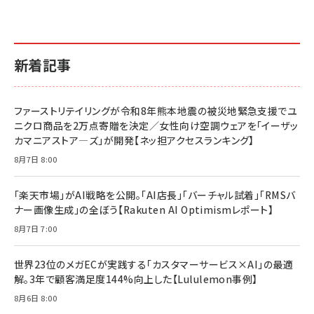
￥1,870
￥880
イシューからはじめよ［改訂版］――知的生産の「シンプ
小さな会社は戦略が9割
anan(アンアン)2026/06/24号 No.2500増刊
ルな本質」
スペシャルエディション[王道エンタメの矜持／
￥1,980
新着記事
BTS]
￥2,200
￥1,100
ドリルを売るには穴を売れ
経営メモ 16年の起業家人生で得た知見
ファーストリテイリングが令和8年熊本地震の被災地緊急支援でユ
anan(アンアン)2026/07/08号 No.2502[2026
￥1,815
￥2,750
ニクロ商品を2万点寄贈を決定／女性向け空調ウェアを「イーザッ
年後半、あなたの恋と運命／山田涼介]
カマニアストア―ズ」が開発【ネッ担アクセスランキング】
￥880
Brand Shift(ブランド・シフト): 「信頼」で選ばれ
影響力の武器［新版］：人を動かす七つの原理
8月7日 8:00
る時代の成長戦略
￥3,190
ママ投資家が育休中に１億貯めた株式投資
￥2,420
￥1,870
「楽天市場」がAI戦略を公開。「AI店長」「バーチャル試着」「RMSバ
ナー画像生成」の全ぼう【Rakuten AI Optimismレポート】
フィードバック経営 「沈黙の組織」から「高め合う
マーケティングの真実 P&G・グリコで学んだ失敗
組織」へ
と成長の法則
8月7日 7:00
組織の成果を最大化する ルールのデザイン
￥3,080
￥2,200
￥1,980
世界23位のメガECが実践する「カスタマーサービス×AI」の最適
解。3年で顧客満足度144%向上した【Lululemon事例】
Amazonランキングをもっと見る
Amazonランキングをもっと見る
8月6日 8:00
Amazonランキングをもっと見る