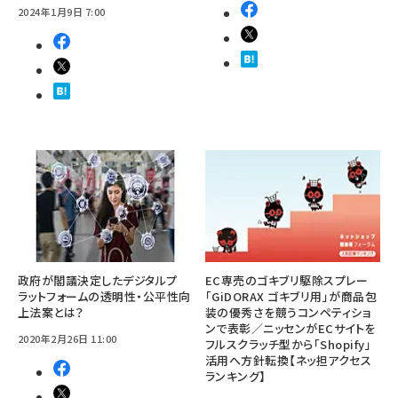
2024年1月9日 7:00
政府が閣議決定したデジタルプ
EC専売のゴキブリ駆除スプレー
ラットフォームの透明性・公平性向
「GiDORAX ゴキブリ用」が商品包
上法案とは？
装の優秀さを競うコンペティショ
ンで表彰／ニッセンがECサイトを
2020年2月26日 11:00
フルスクラッチ型から「Shopify」
活用へ方針転換【ネッ担アクセス
ランキング】