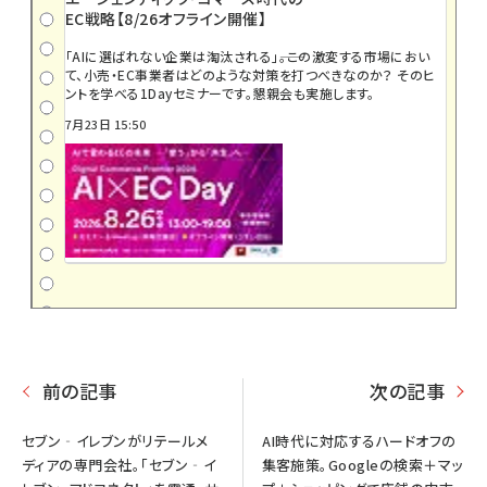
EC戦略【8/26オフライン開催】
「AIに選ばれない企業は淘汰される」――。この激変する市場におい
て、小売・EC事業者はどのような対策を打つべきなのか？ そのヒ
ントを学べる1Dayセミナーです。懇親会も実施します。
7月23日 15:50
前の記事
次の記事
セブン‐イレブンがリテールメ
AI時代に対応するハードオフの
ディアの専門会社。「セブン‐イ
集客施策。Googleの検索＋マッ