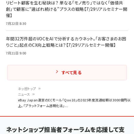
リピート顧客を生む秘訣は？ 単なる「モノ売り」ではなく「価値共
創」で顧客に“選ばれ続ける”プラスの戦略【7/29リアルセミナー開
催】
7月22日 8:30
年間32万件超のVOCをAIで分析するカウネット。「お客さまのお困
りごと」起点のCX向上戦略とは？【7/29リアルセミナー開催】
7月21日 9:00
すべて見る
ネッ担トップ
ニュース
パ
eBay Japan運営のECモール「Qoo10」の2025年度流通総額は3000億円以
上。「プラットフォーム透明化法」...
ン
く
ず
ネットショップ担当者フォーラムを応援して支