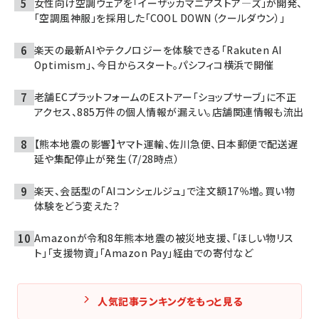
女性向け空調ウェアを「イーザッカマニアストア―ズ」が開発、
「空調風神服」を採用した「COOL DOWN（クールダウン）」
楽天の最新AIやテクノロジーを体験できる「Rakuten AI
Optimism」、今日からスタート。パシフィコ横浜で開催
老舗ECプラットフォームのEストアー「ショップサーブ」に不正
アクセス、885万件の個人情報が漏えい。店舗関連情報も流出
【熊本地震の影響】ヤマト運輸、佐川急便、日本郵便で配送遅
延や集配停止が発生（7/28時点）
楽天、会話型の「AIコンシェルジュ」で注文額17％増。買い物
体験をどう変えた？
Amazonが令和8年熊本地震の被災地支援、「ほしい物リス
ト」「支援物資」「Amazon Pay」経由での寄付など
人気記事ランキングをもっと見る