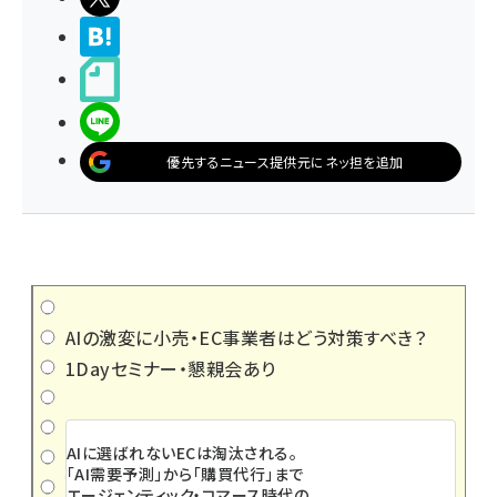
>ブクマする
noteで書く
LINEで送る
優先するニュース提供元にネッ担を追加
AIの激変に小売・EC事業者はどう対策すべき？
1Dayセミナー・懇親会あり
AIに選ばれないECは淘汰される。
「AI需要予測」から「購買代行」まで
エージェンティック・コマース時代の