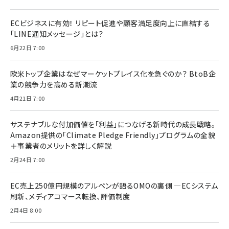
ECビジネスに有効！ リピート促進や顧客満足度向上に直結する
「LINE通知メッセージ」とは？
6月22日 7:00
欧米トップ企業はなぜマーケットプレイス化を急ぐのか？ BtoB企
業の競争力を高める新潮流
4月21日 7:00
サステナブルな付加価値を「利益」につなげる新時代の成長戦略。
Amazon提供の「Climate Pledge Friendly」プログラムの全貌
＋事業者のメリットを詳しく解説
2月24日 7:00
EC売上250億円規模のアルペンが語るOMOの裏側 ―ECシステム
刷新、メディアコマース転換、評価制度
2月4日 8:00