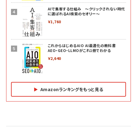
AIで集客する仕組み ～クリックされない時代
に選ばれるAI検索のセオリー～
￥1,760
これからはじめるAIO AI最適化の教科書
AEO・GEO・LLMOがこれ1冊でわかる
￥2,640
Amazonランキングをもっと見る
Amazon マーケティング・セールス全般関連書籍 の
Amazon ビジネス・経済関連書籍 の売れ筋ランキン
Amazon 経営戦略関連書籍 の売れ筋ランキング
売れ筋ランキング
グ
更新日時：2026/06/26 19:05
更新日時：2026/06/26 19:05
更新日時：2026/06/26 19:05
2億円を売り上げたプロが教える note×AI 最強の
anan(アンアン)2026/07/01号 No.2501[魅せる
ベインキャピタル 企業価値向上力の秘密
副業
カラダ2026／宮舘涼太]
￥2,640