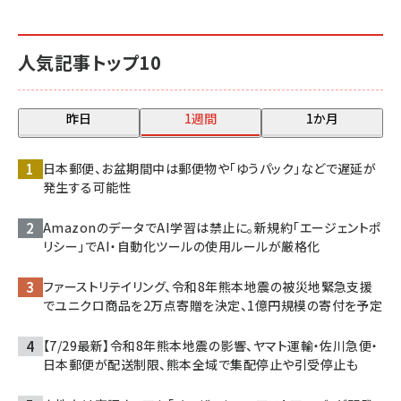
人気記事トップ10
昨日
1週間
1か月
日本郵便、お盆期間中は郵便物や「ゆうパック」などで遅延が
発生する可能性
AmazonのデータでAI学習は禁止に。新規約「エージェントポ
リシー」でAI・自動化ツールの使用ルールが厳格化
ファーストリテイリング、令和8年熊本地震の被災地緊急支援
でユニクロ商品を2万点寄贈を決定、1億円規模の寄付を予定
【7/29最新】令和8年熊本地震の影響、ヤマト運輸・佐川急便・
日本郵便が配送制限、熊本全域で集配停止や引受停止も