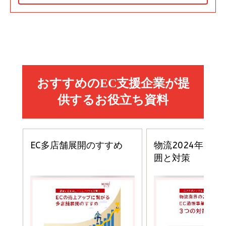
Amazon マーケティング・セールス全般関連書籍 の
Amazon ビジネス・経済関連書籍 の売れ筋ランキン
Amazon 経営戦略関連書籍 の売れ筋ランキング
売れ筋ランキング
グ
更新日時：2026/06/26 19:05
更新日時：2026/06/26 19:05
更新日時：2026/06/26 19:05
2億円を売り上げたプロが教える note×AI 最強の
anan(アンアン)2026/07/01号 No.2501[魅せる
ベインキャピタル 企業価値向上力の秘密
副業
カラダ2026／宮舘涼太]
￥2,640
￥1,870
￥880
イシューからはじめよ［改訂版］――知的生産の「シンプ
小さな会社は戦略が9割
anan(アンアン)2026/06/24号 No.2500増刊
ルな本質」
スペシャルエディション[王道エンタメの矜持／
￥1,980
BTS]
￥2,200
￥1,100
ドリルを売るには穴を売れ
経営メモ 16年の起業家人生で得た知見
anan(アンアン)2026/07/08号 No.2502[2026
￥1,815
￥2,750
年後半、あなたの恋と運命／山田涼介]
￥880
Brand Shift(ブランド・シフト): 「信頼」で選ばれ
影響力の武器［新版］：人を動かす七つの原理
る時代の成長戦略
￥3,190
ママ投資家が育休中に１億貯めた株式投資
￥2,420
￥1,870
フィードバック経営 「沈黙の組織」から「高め合う
マーケティングの真実 P&G・グリコで学んだ失敗