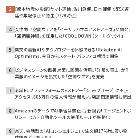
【熊本地震の影響】ヤマト運輸、佐川急便、日本郵便で配送遅
延や集配停止が発生（7/28時点）
女性向け空調ウェアを「イーザッカマニアストア―ズ」が開発、
「空調風神服」を採用した「COOL DOWN（クールダウン）」
楽天の最新AIやテクノロジーを体験できる「Rakuten AI
Optimism」、今日からスタート。パシフィコ横浜で開催
ビジネスシーンの酷暑対策に空調を活用――。「洋服の青山」が作
業服のイメージを払拭した「空調ウエア」を発売
老舗ECプラットフォームのEストアー「ショップサーブ」に不正
アクセス、885万件の個人情報が漏えい。店舗関連情報も流出
AmazonのデータでAI学習は禁止に。新規約「エージェントポ
リシー」でAI・自動化ツールの使用ルールが厳格化
楽天、会話型の「AIコンシェルジュ」で注文額17％増。買い物
体験をどう変えた？