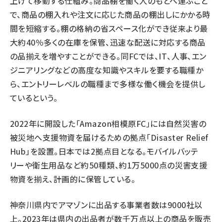
上げて移動する仕組み。商品棚を働く人のもとへ運ぶこと
で、商品の棚入れや注文に応じた商品の棚出しにかかる時
間を短縮する。棚の格納の省スペース化ができ従来より最
大約40％多くの在庫を保管、迅速な配送に対応する商品
の品揃えを増やすことができる。同FCでは、IT、人事、エン
ジニアリングなどの高度な知識やスキルを要する職種か
ら、エントリーレベルの職種まで多様な働く機会を提供し
ているという。
2022年に開設した「Amazon相模原FC」には自然災害の
被災地へ支援物資を届けるための拠点「Disaster Relief
Hub」を設置。日本では2拠点目となる。モバイルバッテ
リーや衛生用品など約50種類、約1万5000点の災害支援
物資を揃え、計画的に保管している。
神奈川県内でアマゾンに出品する事業者数は9000社以
上。2023年は県内の出品者が数千万点以上の商品を販売