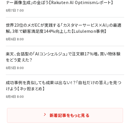
ナー画像生成」の全ぼう【Rakuten AI Optimismレポート】
8月7日 7:00
世界23位のメガECが実践する「カスタマーサービス×AI」の最適
解。3年で顧客満足度144%向上した【Lululemon事例】
8月6日 8:00
楽天、会話型の「AIコンシェルジュ」で注文額17％増。買い物体験
をどう変えた？
8月5日 8:00
成功事例を真似しても成果は出ない！？「自社だけの答え」を見つ
けよう【ネッ担まとめ】
8月4日 8:00
新着記事をもっと見る