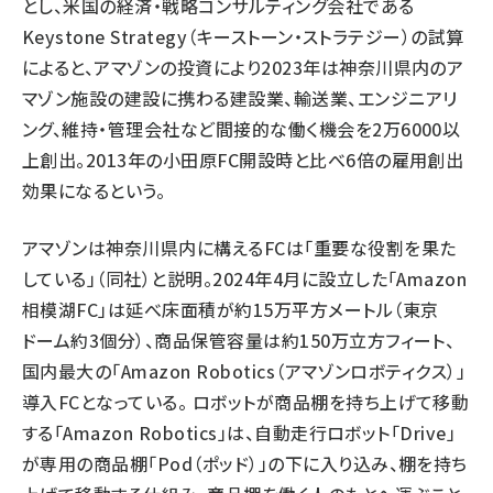
とし、米国の経済・戦略コンサルティング会社である
Keystone Strategy（キーストーン・ストラテジー）の試算
によると、アマゾンの投資により2023年は神奈川県内のア
マゾン施設の建設に携わる建設業、輸送業、エンジニアリ
ング、維持・管理会社など間接的な働く機会を2万6000以
上創出。2013年の小田原FC開設時と比べ6倍の雇用創出
効果になるという。
アマゾンは神奈川県内に構えるFCは「重要な役割を果た
している」（同社）と説明。2024年4月に設立した「Amazon
相模湖FC」は延べ床面積が約15万平方メートル（東京
ドーム約3個分）、商品保管容量は約150万立方フィート、
国内最大の「Amazon Robotics（アマゾンロボティクス）」
導入FCとなっている。 ロボットが商品棚を持ち上げて移動
する「Amazon Robotics」は、自動走行ロボット「Drive」
が専用の商品棚「Pod（ポッド）」の下に入り込み、棚を持ち