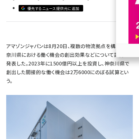
優先するニュース提供元に追加
revico (740)
アマゾンジャパンは8月20日、複数の物流拠点を構える神
奈川県における働く機会の創出効果などについて試算を
参加
発表した。2023年に1500億円以上を投資し、神奈川県で
創出した間接的な働く機会は2万6000にのぼる試算とい
う。