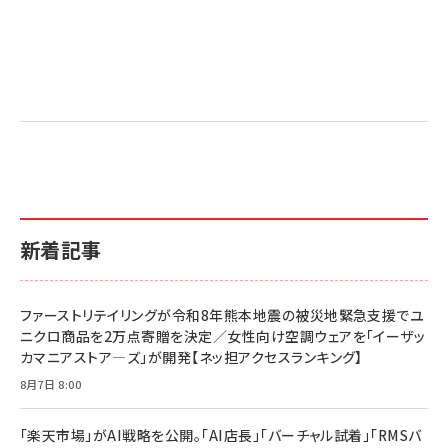
新着記事
ファーストリテイリングが令和8年熊本地震の被災地緊急支援でユ
ニクロ商品を2万点寄贈を決定／女性向け空調ウェアを「イーザッ
カマニアストア―ズ」が開発【ネッ担アクセスランキング】
8月7日 8:00
「楽天市場」がAI戦略を公開。「AI店長」「バーチャル試着」「RMSバ