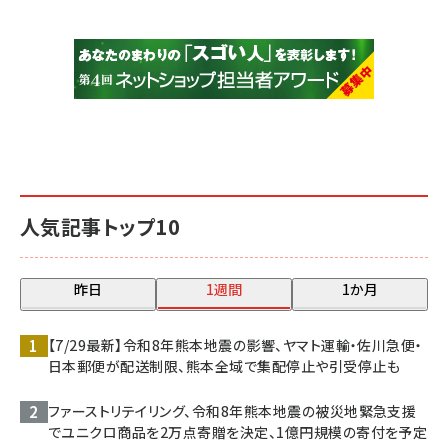
人気記事トップ10
昨日
1週間
1か月
【7/29最新】令和8年熊本地震の影響、ヤマト運輸・佐川急便・
日本郵便が配送制限、熊本全域で集配停止や引受停止も
ファーストリテイリング、令和8年熊本地震の被災地緊急支援
でユニクロ商品を2万点寄贈を決定、1億円規模の寄付を予定