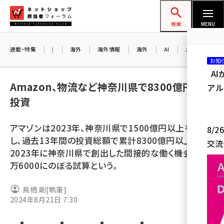
メ
ネットショップ担当者フォーラム
イ
検索
MENU
ン
コ
連載・特集
|
海外
海外情報
海外
AI
メタバース
お知
ン
A
テ
Amazon、物流など神奈川県で8300億円超を
アル
ン
投資
ツ
amazon (2249)
に
アマゾンは2023年、神奈川県で1500億円以上を投資
8/
yahoo (1901)
移
し、過去13年間の投資総額で累計8300億円以上。
交流
動
楽天 (1871)
2023年に神奈川県で創出した間接的な働く機会は2
万6000にのぼる試算という。
ecbeing (1207)
アスクル (1119)
鳥栖 剛
[執筆]
2024年8月21日 7:30
base (1077)
ビィ・フォアード (773)