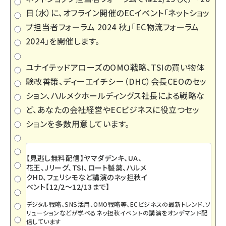
日（水）に、オフライン開催のECイベント「
ネットショッ
プ担当者フォーラム 2024 秋
」「
EC物流フォーラム
2024
」を開催します。
ユナイテッドアローズのOMO戦略、TSIの買い物体
験改善策、ディーエイチシー（DHC）会長CEOのセッ
ション、ハルメクホールディングス社長による戦略な
ど、あなたの会社経営やECビジネスに役立つセッ
ションを多数用意しています。
【見逃し無料配信】ヤマダデンキ、UA、
花王、Jリーグ、TSI、ロート製薬、ハルメ
クHD、フェリシモなど講演のネッ担秋イ
ベント【12/2～12/13まで】
デジタル戦略、SNS活用、OMO戦略等、ECビジネスの最新トレンド、ソ
リューションなどが学べるネッ担秋イベントの講演をオンデマンド配
信しています