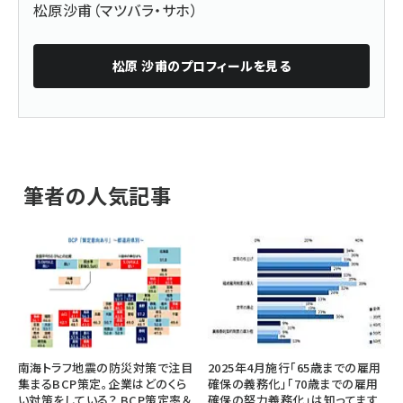
松原沙甫（マツバラ・サホ）
松原 沙甫
のプロフィールを見る
筆者の人気記事
南海トラフ地震の防災対策で注目
2025年4月施行「65歳までの雇用
集まるBCP策定。企業はどのくら
確保の義務化」「70歳までの雇用
い対策をしている？ BCP策定率＆
確保の努力義務化」は知ってます