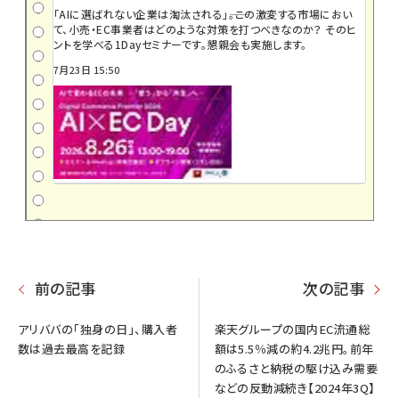
「AIに選ばれない企業は淘汰される」――。この激変する市場におい
て、小売・EC事業者はどのような対策を打つべきなのか？ そのヒ
ントを学べる1Dayセミナーです。懇親会も実施します。
7月23日 15:50
前の記事
次の記事
アリババの「独身の日」、購入者
楽天グループの国内EC流通総
数は過去最高を記録
額は5.5％減の約4.2兆円。前年
のふるさと納税の駆け込み需要
などの反動減続き【2024年3Q】