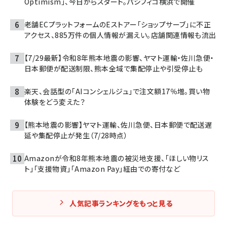
Optimism」、今日からスタート。パシフィコ横浜で開催
老舗ECプラットフォームのEストアー「ショップサーブ」に不正
アクセス、885万件の個人情報が漏えい。店舗関連情報も流出
【7/29最新】令和8年熊本地震の影響、ヤマト運輸・佐川急便・
日本郵便が配送制限、熊本全域で集配停止や引受停止も
楽天、会話型の「AIコンシェルジュ」で注文額17％増。買い物
体験をどう変えた？
【熊本地震の影響】ヤマト運輸、佐川急便、日本郵便で配送遅
延や集配停止が発生（7/28時点）
Amazonが令和8年熊本地震の被災地支援、「ほしい物リス
ト」「支援物資」「Amazon Pay」経由での寄付など
人気記事ランキングをもっと見る