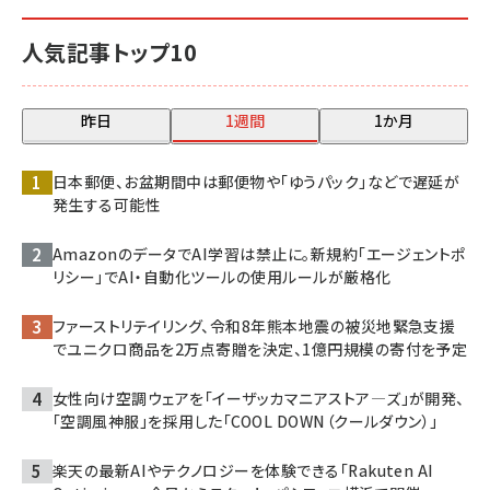
人気記事トップ10
昨日
1週間
1か月
日本郵便、お盆期間中は郵便物や「ゆうパック」などで遅延が
発生する可能性
AmazonのデータでAI学習は禁止に。新規約「エージェントポ
リシー」でAI・自動化ツールの使用ルールが厳格化
ファーストリテイリング、令和8年熊本地震の被災地緊急支援
でユニクロ商品を2万点寄贈を決定、1億円規模の寄付を予定
女性向け空調ウェアを「イーザッカマニアストア―ズ」が開発、
「空調風神服」を採用した「COOL DOWN（クールダウン）」
楽天の最新AIやテクノロジーを体験できる「Rakuten AI