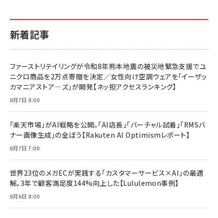
新着記事
ファーストリテイリングが令和8年熊本地震の被災地緊急支援でユ
ニクロ商品を2万点寄贈を決定／女性向け空調ウェアを「イーザッ
カマニアストア―ズ」が開発【ネッ担アクセスランキング】
8月7日 8:00
「楽天市場」がAI戦略を公開。「AI店長」「バーチャル試着」「RMSバ
ナー画像生成」の全ぼう【Rakuten AI Optimismレポート】
8月7日 7:00
世界23位のメガECが実践する「カスタマーサービス×AI」の最適
解。3年で顧客満足度144%向上した【Lululemon事例】
8月6日 8:00