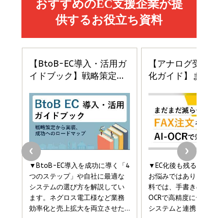
イシューからはじめよ［改訂版］――知的生産の「シンプ
小さな会社は戦略が9割
anan(アンアン)2026/06/24号 No.2500増刊
ルな本質」
スペシャルエディション[王道エンタメの矜持／
￥1,980
BTS]
￥2,200
￥1,100
ドリルを売るには穴を売れ
経営メモ 16年の起業家人生で得た知見
anan(アンアン)2026/07/08号 No.2502[2026
￥1,815
￥2,750
年後半、あなたの恋と運命／山田涼介]
￥880
Brand Shift(ブランド・シフト): 「信頼」で選ばれ
影響力の武器［新版］：人を動かす七つの原理
る時代の成長戦略
￥3,190
ママ投資家が育休中に１億貯めた株式投資
￥2,420
￥1,870
フィードバック経営 「沈黙の組織」から「高め合う
マーケティングの真実 P&G・グリコで学んだ失敗
組織」へ
と成長の法則
組織の成果を最大化する ルールのデザイン
￥3,080
￥2,200
￥1,980
Amazonランキングをもっと見る
Amazonランキングをもっと見る
Amazonランキングをもっと見る