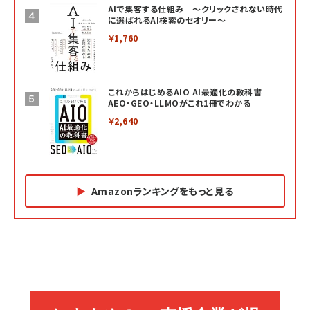
AIで集客する仕組み ～クリックされない時代
に選ばれるAI検索のセオリー～
￥1,760
これからはじめるAIO AI最適化の教科書
AEO・GEO・LLMOがこれ1冊でわかる
￥2,640
Amazonランキングをもっと見る
Amazon マーケティング・セールス全般関連書籍 の
Amazon ビジネス・経済関連書籍 の売れ筋ランキン
Amazon 経営戦略関連書籍 の売れ筋ランキング
売れ筋ランキング
グ
更新日時：2026/06/26 19:05
更新日時：2026/06/26 19:05
更新日時：2026/06/26 19:05
2億円を売り上げたプロが教える note×AI 最強の
anan(アンアン)2026/07/01号 No.2501[魅せる
ベインキャピタル 企業価値向上力の秘密
副業
カラダ2026／宮舘涼太]
￥2,640
￥1,870
￥880