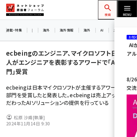
メ
ネットショップ担当者フォーラム
イ
検索
MENU
ン
コ
連載・特集
|
海外
海外情報
海外
AI
メタバース
お知
ン
A
テ
ecbeingのエンジニア、マイクロソフト日本法
アル
ン
人がエンジニアを表彰するアワードで「AI部
ツ
amazon (2259)
門」受賞
に
8/
yahoo (1908)
移
ecbeingは日本マイクロソフトが主催するアワードのAI
交流
動
楽天 (1876)
部門を受賞したと発表した。ecbeingは売上アップにこ
だわったAIソリューションの提供を行っている
ecbeing (1211)
アスクル (1122)
松原 沙甫
[執筆]
2024年11月14日 9:30
base (1083)
ビィ・フォアード (781)