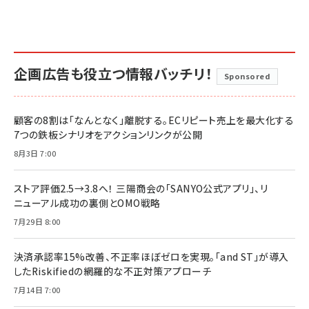
企画広告も役立つ情報バッチリ！
Sponsored
顧客の8割は「なんとなく」離脱する。ECリピート売上を最大化する
7つの鉄板シナリオをアクションリンクが公開
8月3日 7:00
ストア評価2.5→3.8へ！ 三陽商会の「SANYO公式アプリ」、リ
ニューアル成功の裏側とOMO戦略
7月29日 8:00
決済承認率15%改善、不正率ほぼゼロを実現。「and ST」が導入
したRiskifiedの網羅的な不正対策アプローチ
7月14日 7:00