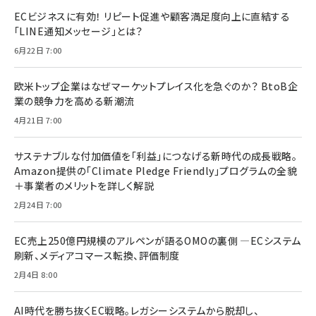
ECビジネスに有効！ リピート促進や顧客満足度向上に直結する
「LINE通知メッセージ」とは？
6月22日 7:00
欧米トップ企業はなぜマーケットプレイス化を急ぐのか？ BtoB企
業の競争力を高める新潮流
4月21日 7:00
サステナブルな付加価値を「利益」につなげる新時代の成長戦略。
Amazon提供の「Climate Pledge Friendly」プログラムの全貌
＋事業者のメリットを詳しく解説
2月24日 7:00
EC売上250億円規模のアルペンが語るOMOの裏側 ―ECシステム
刷新、メディアコマース転換、評価制度
2月4日 8:00
AI時代を勝ち抜くEC戦略。レガシーシステムから脱却し、