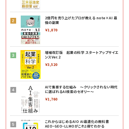
2億円を売り上げたプロが教える note×AI 最
強の副業
￥1,870
増補改訂版 起業の科学 スタートアップサイエ
ンスVer.2
￥3,520
AIで集客する仕組み ～クリックされない時代
に選ばれるAI検索のセオリー～
￥1,760
これからはじめるAIO AI最適化の教科書
AEO・GEO・LLMOがこれ1冊でわかる