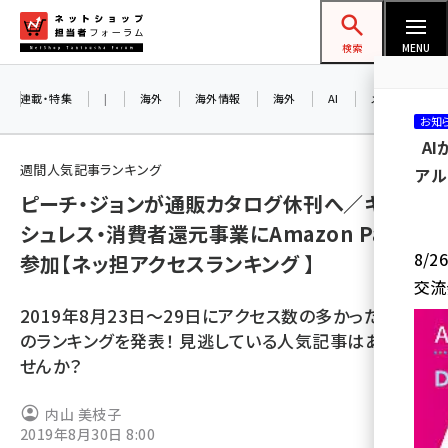
メ
ネットショップ担当者フォーラム
イ
検索
MENU
ン
コ
連載・特集
|
海外
海外情報
海外
AI
メタバース
お知
ン
A
テ
週間人気記事ランキング
アル
ン
ピーチ・ジョンが通販カタログ休刊へ／キャッ
ツ
amazon (2236)
シュレス・消費者還元事業にAmazon Payも
に
8/
参加【ネッ担アクセスランキング 】
yahoo (1896)
移
交流
動
楽天 (1865)
2019年8月23日～29日にアクセス数の多かった記事
ecbeing (1204)
のランキングを発表！ 見逃している人気記事はありま
せんか？
アスクル (1112)
base (1068)
内山 美枝子
2019年8月30日 8:00
ビィ・フォアード (769)