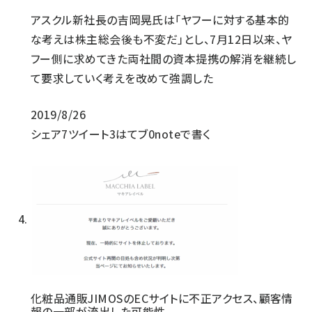
アスクル新社長の吉岡晃氏は「ヤフーに対する基本的
な考えは株主総会後も不変だ」とし、7月12日以来、ヤ
フー側に求めてきた両社間の資本提携の解消を継続し
て要求していく考えを改めて強調した
2019/8/26
シェア
7
ツイート
3
はてブ
0
noteで書く
化粧品通販JIMOSのECサイトに不正アクセス、顧客情
報の一部が流出した可能性