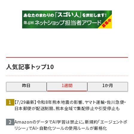
人気記事トップ10
昨日
1週間
1か月
【7/29最新】令和8年熊本地震の影響、ヤマト運輸・佐川急便・
日本郵便が配送制限、熊本全域で集配停止や引受停止も
AmazonのデータでAI学習は禁止に。新規約「エージェントポ
リシー」でAI・自動化ツールの使用ルールが厳格化