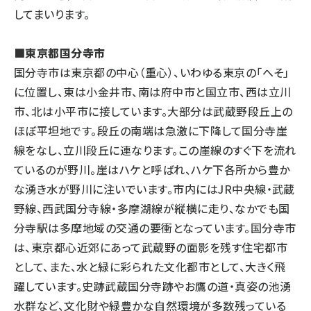
してまいります。
■東京都国分寺市
国分寺市は東京都の中心（重心）、いわゆる東京の「へそ」
に位置し、東は小金井市、南は府中市と国立市、西は立川
市、北は小平市に接しています。大部分は武蔵野段丘上の
ほぼ平坦地です。段丘の南端は急激に下降して国分寺崖
線をなし、立川段丘に連なります。この崖線のすぐ下を流れ
ているのが野川。崖はハケと呼ばれ、ハケ下各所から豊か
な湧き水が野川に注いでいます。市内にはJR中央線・武蔵
野線、西武国分寺線・多摩湖線が縦横に走り、なかでも国
分寺駅は多摩地域の交通の要衝となっています。国分寺市
は、東京都心近郊にあって武蔵野の面影を残す住宅都市
として、また、水と緑に彩られた文化都市として、大きく飛
躍しています。史跡武蔵国分寺跡やお鷹の道・真姿の池湧
水群など、文化財や緑豊かな自然環境が多数残っている