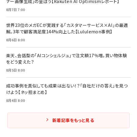
ナー画像生成」の全ぼう【Rakuten AI Optimismレポート】
8月7日 7:00
世界23位のメガECが実践する「カスタマーサービス×AI」の最適
解。3年で顧客満足度144%向上した【Lululemon事例】
8月6日 8:00
楽天、会話型の「AIコンシェルジュ」で注文額17％増。買い物体験
をどう変えた？
8月5日 8:00
成功事例を真似しても成果は出ない！？「自社だけの答え」を見つ
けよう【ネッ担まとめ】
8月4日 8:00
新着記事をもっと見る