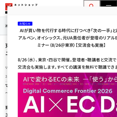
メ
ネットショップ担当者フォーラム
イ
検索
MENU
ン
お知らせ
コ
連載・特集
|
海外
海外情報
海外
AI
メタバース
AIが買い物を代行する時代に打つべき「次の一手」と
ン
アルペン、オイシックス、元UA責任者が登壇のリアル
テ
東京都国分寺市が6月の環境月間に不要品リ
ミナー（8/26＠東京）【交流会も実施】
ン
ユース事業で「おいくら」と連携を開始
ツ
amazon (2249)
8/26（水）、東京・四谷で開催。登壇者・聴講者と交流
に
交流会も実施します。すべての講演を無料で聴講できま
リリース情報提供元：
yahoo (1901)
移
動
2025年6月10日 15:30
楽天 (1871)
マーケットエンタープライズ
ecbeing (1207)
～新施策導入によるリユース促進へ～
アスクル (1119)
東京都国分寺市（市長：井澤 邦夫）と株式会社マーケット
base (1077)
エンタープライズ（東京都中央区、代表取締役社長：小林
ビィ・フォアード (773)