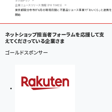
ネッ担トップ
企業ニュースリリース情報（PR TIMES）
パ
東京都国分寺市が6月の環境月間に不要品リユース事業で「おいくら」と連携を
開始
ン
く
ず
ネットショップ担当者フォーラムを応援して支
えてくださっている企業さま
ゴールドスポンサー