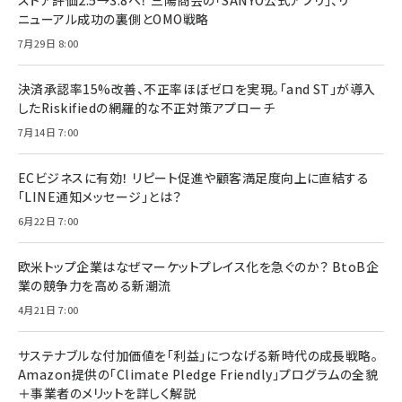
ストア評価2.5→3.8へ！ 三陽商会の「SANYO公式アプリ」、リ
ニューアル成功の裏側とOMO戦略
7月29日 8:00
決済承認率15%改善、不正率ほぼゼロを実現。「and ST」が導入
したRiskifiedの網羅的な不正対策アプローチ
7月14日 7:00
ECビジネスに有効！ リピート促進や顧客満足度向上に直結する
「LINE通知メッセージ」とは？
6月22日 7:00
欧米トップ企業はなぜマーケットプレイス化を急ぐのか？ BtoB企
業の競争力を高める新潮流
4月21日 7:00
サステナブルな付加価値を「利益」につなげる新時代の成長戦略。
Amazon提供の「Climate Pledge Friendly」プログラムの全貌
＋事業者のメリットを詳しく解説