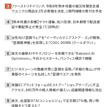
ファーストリテイリング、令和8年熊本地震の被災地緊急支援
でユニクロ商品を2万点寄贈を決定、1億円規模の寄付を予定
【熊本地震の影響】ヤマト運輸、佐川急便、日本郵便で配送遅
延や集配停止が発生（7/28時点）
女性向け空調ウェアを「イーザッカマニアストア―ズ」が開発、
「空調風神服」を採用した「COOL DOWN（クールダウン）」
楽天の最新AIやテクノロジーを体験できる「Rakuten AI
Optimism」、今日からスタート。パシフィコ横浜で開催
ビジネスシーンの酷暑対策に空調を活用――。「洋服の青山」が作
業服のイメージを払拭した「空調ウエア」を発売
老舗ECプラットフォームのEストアー「ショップサーブ」に不正
アクセス、885万件の個人情報が漏えい。店舗関連情報も流出
楽天、会話型の「AIコンシェルジュ」で注文額17％増。買い物
体験をどう変えた？