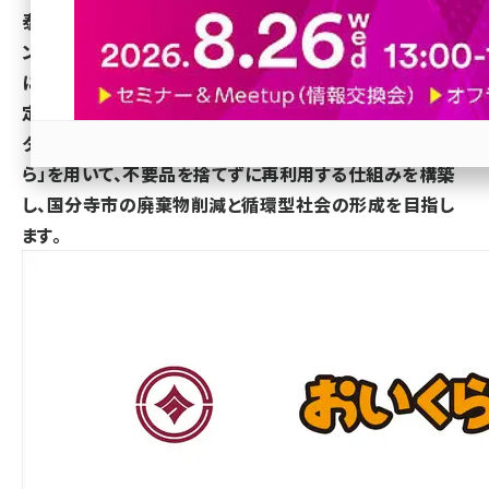
泰士、東証プライム・証券コード3135、以下「マーケットエ
revico (740)
ンタープライズ」）は、2025年6月16日（月）に、地域社会
における課題解決を目的としたリユース事業に関する協
定を締結し、連携をスタートいたします。マーケットエン
タープライズが運営するリユースプラットフォーム「おいく
ら」を用いて、不要品を捨てずに再利用する仕組みを構築
参加登録はこちら↑
し、国分寺市の廃棄物削減と循環型社会の形成を目指し
ます。