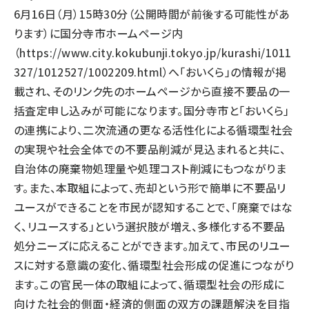
6月16日（月）15時30分（公開時間が前後する可能性があ
ります）に国分寺市ホームページ内
（
https://www.city.kokubunji.tokyo.jp/kurashi/1011
327/1012527/1002209.html
）へ「おいくら」の情報が掲
載され、そのリンク先のホームページから直接不要品の一
括査定申し込みが可能になります。国分寺市と「おいくら」
の連携により、二次流通の更なる活性化による循環型社会
の実現や社会全体での不要品削減が見込まれると共に、
自治体の廃棄物処理量や処理コスト削減にもつながりま
す。また、本取組によって、売却という形で簡単に不要品リ
ユースができることを市民が認知することで、「廃棄ではな
く、リユースする」という選択肢が増え、多様化する不要品
処分ニーズに応えることができます。加えて、市民のリユー
スに対する意識の変化、循環型社会形成の促進につながり
ます。この官民一体の取組によって、循環型社会の形成に
向けた社会的側面・経済的側面の双方の課題解決を目指