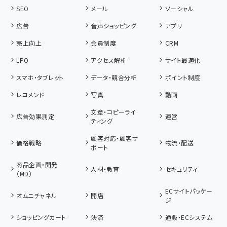
SEO
メール
ソーシャル
広告
音声ショッピング
アプリ
売上向上
会員制度
CRM
LPO
アクセス解析
サイト最適化
スマホ・タブレット
データ・競合分析
ポイント制度
レコメンド
写真
動画
文章・コピーライ
広告効果測定
運営
ティング
顧客対応・顧客サ
価格戦略
物流・配送
ポート
商品企画・開発
人材・教育
セキュリティ
（MD）
ECサイトパッケー
オムニチャネル
開店
ジ
ショッピングカート
決済
通販・ECシステム