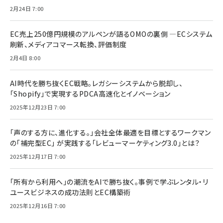
2月24日 7:00
EC売上250億円規模のアルペンが語るOMOの裏側 ―ECシステム
刷新、メディアコマース転換、評価制度
2月4日 8:00
AI時代を勝ち抜くEC戦略。レガシーシステムから脱却し、
「Shopify」で実現するPDCA高速化とイノベーション
2025年12月23日 7:00
「声のする方に、進化する。」会社全体最適を目標とするワークマン
の「補完型EC」 が実践する「レビューマーケティング3.0」とは？
2025年12月17日 7:00
「所有から利用へ」の潮流をAIで勝ち抜く。事例で学ぶレンタル・リ
ユースビジネスの成功法則とEC構築術
2025年12月16日 7:00