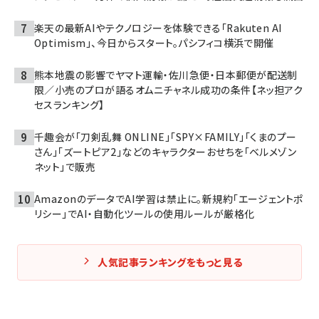
楽天の最新AIやテクノロジーを体験できる「Rakuten AI
Optimism」、今日からスタート。パシフィコ横浜で開催
熊本地震の影響でヤマト運輸・佐川急便・日本郵便が配送制
限／小売のプロが語るオムニチャネル成功の条件【ネッ担アク
セスランキング】
千趣会が「刀剣乱舞 ONLINE」「SPY×FAMILY」「くまのプー
さん」「ズートピア2」などのキャラクターおせちを「ベルメゾン
ネット」で販売
AmazonのデータでAI学習は禁止に。新規約「エージェントポ
リシー」でAI・自動化ツールの使用ルールが厳格化
人気記事ランキングをもっと見る