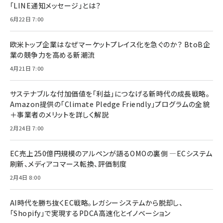
「LINE通知メッセージ」とは？
6月22日 7:00
欧米トップ企業はなぜマーケットプレイス化を急ぐのか？ BtoB企
業の競争力を高める新潮流
4月21日 7:00
サステナブルな付加価値を「利益」につなげる新時代の成長戦略。
Amazon提供の「Climate Pledge Friendly」プログラムの全貌
＋事業者のメリットを詳しく解説
2月24日 7:00
EC売上250億円規模のアルペンが語るOMOの裏側 ―ECシステム
刷新、メディアコマース転換、評価制度
2月4日 8:00
AI時代を勝ち抜くEC戦略。レガシーシステムから脱却し、
「Shopify」で実現するPDCA高速化とイノベーション