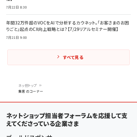
7月22日 8:30
年間32万件超のVOCをAIで分析するカウネット。「お客さまのお困
りごと」起点のCX向上戦略とは？【7/29リアルセミナー開催】
7月21日 9:00
すべて見る
ネッ担トップ
集客 のコーナー
パ
ン
ネットショップ担当者フォーラムを応援して支
く
えてくださっている企業さま
ず