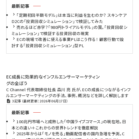
最新記事
「定期初回半額モデル」は本当に利益を生むのか？ スキンケア
D2Cの「投資回収シミュレーション」で検証してみた
売れるほど赤字？「980円トライアルモデル」の罠。「投資回収シ
ミュレーション」で検証する投資回収の現実
ECの現場で改善に使える事業PLはこう作る！ 顧客行動で設
計する「投資回収シミュレーション」型PL
EC成長に効果的なインフルエンサーマーケティン
グの全ぼう
C Channel 代表取締役社長 森川 亮 氏が、ECの成長につながるインフ
ルエンサーマーケティングの手法、事例、概況などを詳しく解説します
3記事（最終更新：2026年06月17日）
最新記事
100兆円市場へと成熟した「中国ライブコマース」の現在地。日
本との違い＋これからの世界トレンドを徹底解説
2025年からは「モノを売る」動画配信者の国内急増を予測。C