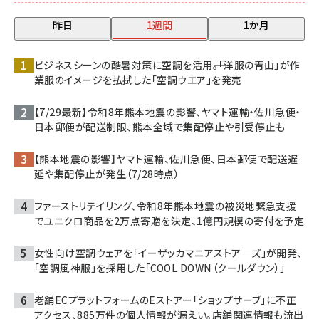
昨日
1週間
1か月
ビジネスシーンの酷暑対策に空調を活用――。「洋服の青山」が作
業服のイメージを払拭した「空調ウエア」を発売
【7/29最新】令和8年熊本地震の影響、ヤマト運輸・佐川急便・
日本郵便が配送制限、熊本全域で集配停止や引受停止も
【熊本地震の影響】ヤマト運輸、佐川急便、日本郵便で配送遅
延や集配停止が発生（7/28時点）
ファーストリテイリング、令和8年熊本地震の被災地緊急支援
でユニクロ商品を2万点寄贈を決定、1億円規模の寄付を予定
女性向け空調ウェアを「イーザッカマニアストア―ズ」が開発、
「空調風神服」を採用した「COOL DOWN（クールダウン）」
老舗ECプラットフォームのEストアー「ショップサーブ」に不正
アクセス、885万件の個人情報が漏えい。店舗関連情報も流出