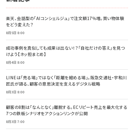
楽天、会話型の「AIコンシェルジュ」で注文額17％増。買い物体験
をどう変えた？
8月5日 8:00
成功事例を真似しても成果は出ない！？「自社だけの答え」を見つ
けよう【ネッ担まとめ】
8月4日 8:00
LINEは「売る場」ではなく「距離を縮める場」。阪急交通社・宇和川
匠氏が語る、顧客の意思決定を支えるデジタル戦略
8月3日 8:00
顧客の8割は「なんとなく」離脱する。ECリピート売上を最大化する
7つの鉄板シナリオをアクションリンクが公開
8月3日 7:00