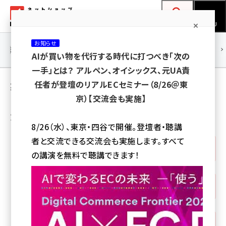
メ
ネットショップ担当者フォーラム
イ
検索
MENU
ン
お知らせ
コ
連載・特集
|
海外
海外情報
海外
AI
メタバース
AIが買い物を代行する時代に打つべき「次の
ン
一手」とは？ アルペン、オイシックス、元UA責
テ
集客 のコーナー
任者が登壇のリアルECセミナー（8/26＠東
ン
京）【交流会も実施】
ツ
amazon (2243)
カテゴリから選ぶ
に
8/26（水）、東京・四谷で開催。登壇者・聴講
yahoo (1898)
移
者と交流できる交流会も実施します。すべて
動
すべて
(242)
楽天 (1869)
の講演を無料で聴講できます！
ecbeing (1205)
行政・法律
(6)
アスクル (1115)
base (1070)
コンテンツマーケティング
(1)
ビィ・フォアード (772)