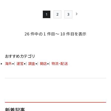
1
2
3
Page
Page
Page
次ページ
ペー
ジ
26 件中の 1 件目～ 10 件目を表示
送
り
おすすめカテゴリ
海外
運営
調査
開店
物流・配送
新着記事