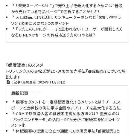
「楽天スーパーSALE」で売り上げを最大化するためには“普段
から売れている商品ページ”で勝負することがカギ！
入口商品、LINE活用、サンキュークーポンなど「お買い物マラ
ソン」攻略に必要な5つのポイント
「またこのLINEか……」と思われない＋ユーザーが開封したく
なるLINEメッセージの作成＆送り方のコツとは？
「都度販売」のススメ
トリノリンクスの赤松氏がEC・通販の販売手法「都度販売」について解
説します
3記事（最終更新：2024年11月20日）
最新記事
顧客セグメントを一定期間固定化するメリットとは？ チームス
ポーツと進学校の例に学ぶ企画やアプローチを最大化する方法
CRMで都度購入客の継続率を高める方法とは？ 重要なのは
「バックエンドデータ」の活用＋RFM分析に継続率を加えたセグ
メント化
休眠顧客の復活に役立つ通販・ECの販売手法「都度販売」と