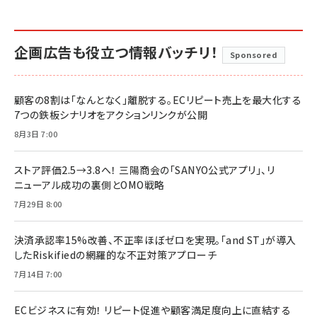
企画広告も役立つ情報バッチリ！
Sponsored
顧客の8割は「なんとなく」離脱する。ECリピート売上を最大化する
7つの鉄板シナリオをアクションリンクが公開
8月3日 7:00
ストア評価2.5→3.8へ！ 三陽商会の「SANYO公式アプリ」、リ
ニューアル成功の裏側とOMO戦略
7月29日 8:00
決済承認率15%改善、不正率ほぼゼロを実現。「and ST」が導入
したRiskifiedの網羅的な不正対策アプローチ
7月14日 7:00
ECビジネスに有効！ リピート促進や顧客満足度向上に直結する