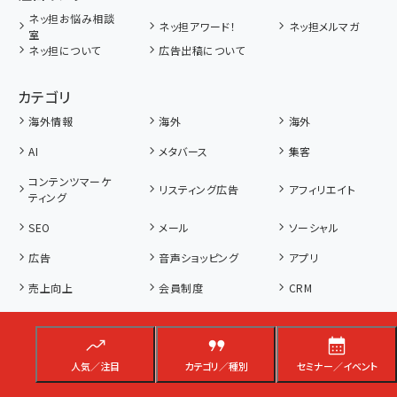
ネッ担お悩み相談
ネッ担アワード！
ネッ担メルマガ
室
ネッ担について
広告出稿について
カテゴリ
海外情報
海外
海外
AI
メタバース
集客
コンテンツマーケ
リスティング広告
アフィリエイト
ティング
SEO
メール
ソーシャル
広告
音声ショッピング
アプリ
売上向上
会員制度
CRM
LPO
アクセス解析
サイト最適化
スマホ・タブレット
データ・競合分析
ポイント制度
人気／注目
カテゴリ／種別
セミナー／イベント
レコメンド
写真
動画