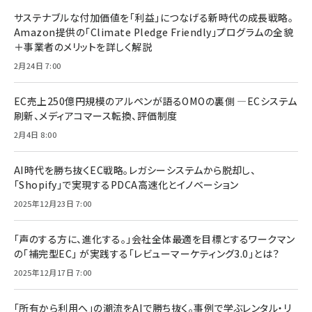
サステナブルな付加価値を「利益」につなげる新時代の成長戦略。
Amazon提供の「Climate Pledge Friendly」プログラムの全貌
＋事業者のメリットを詳しく解説
2月24日 7:00
EC売上250億円規模のアルペンが語るOMOの裏側 ―ECシステム
刷新、メディアコマース転換、評価制度
2月4日 8:00
AI時代を勝ち抜くEC戦略。レガシーシステムから脱却し、
「Shopify」で実現するPDCA高速化とイノベーション
2025年12月23日 7:00
「声のする方に、進化する。」会社全体最適を目標とするワークマン
の「補完型EC」 が実践する「レビューマーケティング3.0」とは？
2025年12月17日 7:00
「所有から利用へ」の潮流をAIで勝ち抜く。事例で学ぶレンタル・リ