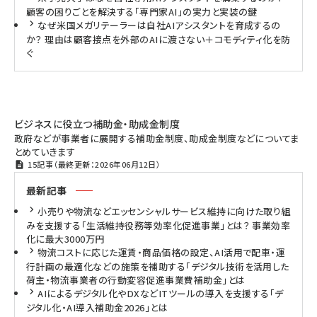
顧客の困りごとを解決する「専門家AI」の実力と実装の鍵
なぜ米国メガリテーラーは自社AIアシスタントを育成するの
か？ 理由は顧客接点を外部のAIに渡さない＋コモディティ化を防
ぐ
ビジネスに役立つ補助金・助成金制度
政府などが事業者に展開する補助金制度、助成金制度などについてま
とめていきます
15記事（最終更新：2026年06月12日）
最新記事
小売りや物流などエッセンシャルサービス維持に向けた取り組
みを支援する「生活維持役務等効率化促進事業」とは？ 事業効率
化に最大3000万円
物流コストに応じた運賃・商品価格の設定、AI活用で配車・運
行計画の最適化などの施策を補助する「デジタル技術を活用した
荷主・物流事業者の行動変容促進事業費補助金」とは
AIによるデジタル化やDXなどITツールの導入を支援する「デ
ジタル化・AI導入補助金2026」とは