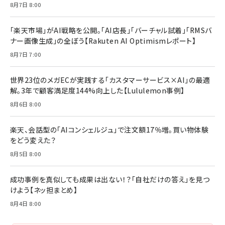
8月7日 8:00
「楽天市場」がAI戦略を公開。「AI店長」「バーチャル試着」「RMSバ
ナー画像生成」の全ぼう【Rakuten AI Optimismレポート】
8月7日 7:00
世界23位のメガECが実践する「カスタマーサービス×AI」の最適
解。3年で顧客満足度144%向上した【Lululemon事例】
8月6日 8:00
楽天、会話型の「AIコンシェルジュ」で注文額17％増。買い物体験
をどう変えた？
8月5日 8:00
成功事例を真似しても成果は出ない！？「自社だけの答え」を見つ
けよう【ネッ担まとめ】
8月4日 8:00