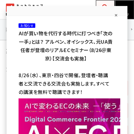
メ
ネットショップ担当者フォーラム
イ
検索
MENU
ン
お知らせ
コ
連載・特集
|
海外
海外情報
海外
AI
メタバース
AIが買い物を代行する時代に打つべき「次の
ン
一手」とは？ アルペン、オイシックス、元UA責
テ
業界動向 のコーナー
任者が登壇のリアルECセミナー（8/26＠東
ン
京）【交流会も実施】
ツ
amazon (2249)
カテゴリから選ぶ
に
8/26（水）、東京・四谷で開催。登壇者・聴講
yahoo (1901)
移
者と交流できる交流会も実施します。すべて
動
すべて
(242)
楽天 (1871)
の講演を無料で聴講できます！
ecbeing (1207)
行政・法律
(6)
アスクル (1119)
base (1077)
コンテンツマーケティング
(1)
ビィ・フォアード (773)