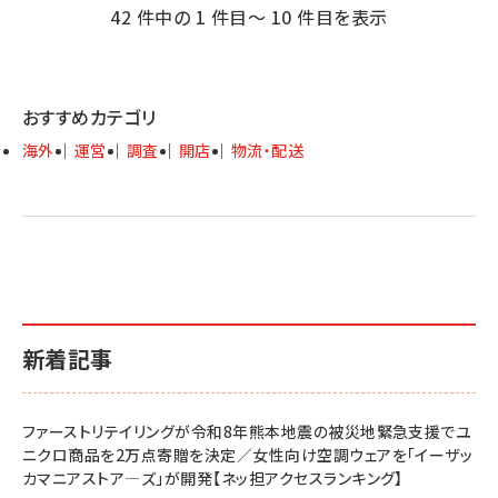
ジ
42 件中の 1 件目～ 10 件目を表示
送
り
おすすめカテゴリ
海外
運営
調査
開店
物流・配送
新着記事
ファーストリテイリングが令和8年熊本地震の被災地緊急支援でユ
ニクロ商品を2万点寄贈を決定／女性向け空調ウェアを「イーザッ
カマニアストア―ズ」が開発【ネッ担アクセスランキング】