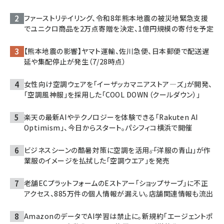
ファーストリテイリング、令和8年熊本地震の被災地緊急支援
でユニクロ商品を2万点寄贈を決定、1億円規模の寄付を予定
【熊本地震の影響】ヤマト運輸、佐川急便、日本郵便で配送遅
延や集配停止が発生（7/28時点）
女性向け空調ウェアを「イーザッカマニアストア―ズ」が開発、
「空調風神服」を採用した「COOL DOWN（クールダウン）」
楽天の最新AIやテクノロジーを体験できる「Rakuten AI
Optimism」、今日からスタート。パシフィコ横浜で開催
ビジネスシーンの酷暑対策に空調を活用――。「洋服の青山」が作
業服のイメージを払拭した「空調ウエア」を発売
老舗ECプラットフォームのEストアー「ショップサーブ」に不正
アクセス、885万件の個人情報が漏えい。店舗関連情報も流出
AmazonのデータでAI学習は禁止に。新規約「エージェントポ