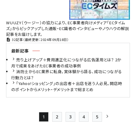
WUUZY（ウージー）の協力により、EC事業者向けメディア「ECタイム
ズ」からピックアップした通販・EC識者のインタビューやノウハウの解説
記事をお届けします。
32記事（最終更新：2024年09月18日）
最新記事
売り上げアップ＋費用適正化につながる広告運用とは？ 2か
月で成果をあげたEC事業者の成功事例
消防士からEC業界に転身。実体験から語る、成功につながる
行動力とは？
「Yahoo!ショッピング」の出店者＋出店を迷う人必見。開店時
のポイントからメリット・デメリットまで総まとめ
1
2
3
4
5
Page
Page
Page
Page
Page
次ページ
ペー