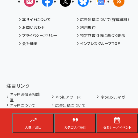
メルマガ
Facebook
X(エックス)
Bluesky
Googleニュ
RSS
本サイトについて
広告出稿について（媒体資料）
お問い合わせ
利用規約
プライバシーポリシー
特定商取引法に基づく表示
会社概要
インプレスグループTOP
注目リンク
ネッ担お悩み相談
ネッ担アワード！
ネッ担メルマガ
室
ネッ担について
広告出稿について
カテゴリ
人気／注目
カテゴリ／種別
セミナー／イベント
海外情報
海外
海外