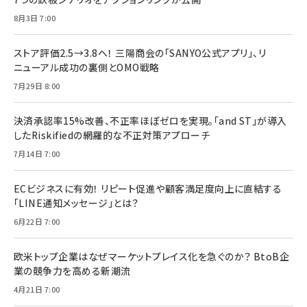
8月3日 7:00
ストア評価2.5→3.8へ！ 三陽商会の「SANYO公式アプリ」、リ
ニューアル成功の裏側とOMO戦略
7月29日 8:00
決済承認率15%改善、不正率ほぼゼロを実現。「and ST」が導入
したRiskifiedの網羅的な不正対策アプローチ
7月14日 7:00
ECビジネスに有効！ リピート促進や顧客満足度向上に直結する
「LINE通知メッセージ」とは？
6月22日 7:00
欧米トップ企業はなぜマーケットプレイス化を急ぐのか？ BtoB企
業の競争力を高める新潮流
4月21日 7:00