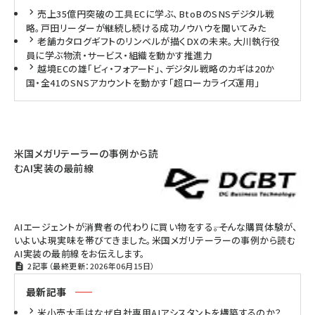
売上35億円突破の工具ECに学ぶ、BtoBのSNSデジタル戦
略。戸田リーダーが継続し続ける成功ノウハウを聞いてみた
老舗カタログギフトのリンベルが描くDXの未来。大川執行役
員に学ぶ物流・サービス・組織を動かす推進力
越境ECの雄「ビィ・フォアード」、デジタル戦略のカギは20か
国・全41のSNSアカウントを動かす「超ローカライズ運用」
米国メガリテーラーの事例から読
むAI実装の最前線
AIエージェントが消費者の代わりに買い物をする――。そんな購買体験が、
いよいよ現実味を帯びてきました。米国メガリテーラーの事例から読む
AI実装の最前線をお伝えします。
2記事（最終更新：2026年06月15日）
最新記事
米小売大手はなぜ自社専用AIアシスタントを構築するのか？