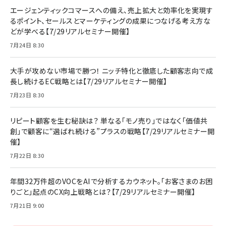
エージェンティックコマースへの備え、売上拡大と効率化を実現す
るポイント、セールスとマーケティングの成果につなげる考え方な
どが学べる【7/29リアルセミナー開催】
7月24日 8:30
大手が攻めない市場で勝つ！ ニッチ特化と徹底した顧客志向で成
長し続けるEC戦略とは【7/29リアルセミナー開催】
7月23日 8:30
リピート顧客を生む秘訣は？ 単なる「モノ売り」ではなく「価値共
創」で顧客に“選ばれ続ける”プラスの戦略【7/29リアルセミナー開
催】
7月22日 8:30
年間32万件超のVOCをAIで分析するカウネット。「お客さまのお困
りごと」起点のCX向上戦略とは？【7/29リアルセミナー開催】
7月21日 9:00