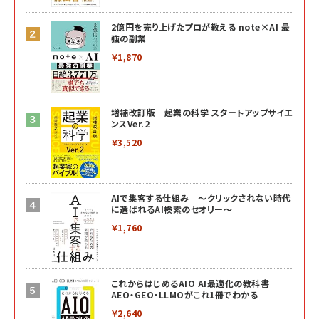
2億円を売り上げたプロが教える note×AI 最
強の副業
￥1,870
増補改訂版 起業の科学 スタートアップサイエ
ンスVer.2
￥3,520
AIで集客する仕組み ～クリックされない時代
に選ばれるAI検索のセオリー～
￥1,760
これからはじめるAIO AI最適化の教科書
AEO・GEO・LLMOがこれ1冊でわかる
￥2,640