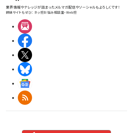
業界情報やナレッジが詰まったメルマガ配信やソーシャルもよろしくです！
姉妹サイトもぜひ：
ネッ担お悩み相談室
・
Web担
メルマガ
Facebook
X(エックス)
BlueSky
Googleニュース
RSS