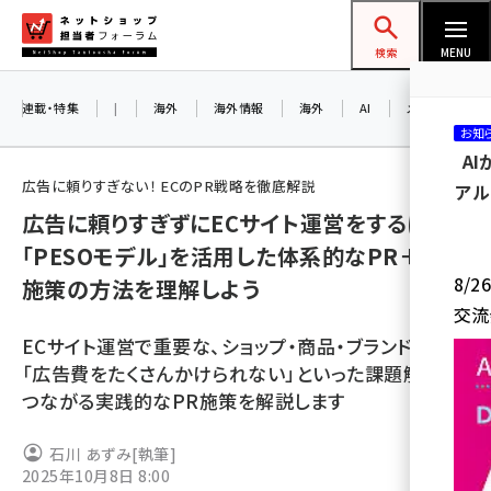
メ
ネットショップ担当者フォーラム
イ
検索
MENU
ン
コ
連載・特集
|
海外
海外情報
海外
AI
メタバース
お知
ン
A
テ
広告に頼りすぎない！ ECのPR戦略を徹底解説
アル
ン
広告に頼りすぎずにECサイト運営をするには？
ツ
amazon (2255)
「PESOモデル」を活用した体系的なPR＋その
に
8/
施策の方法を理解しよう
yahoo (1906)
移
交流
動
楽天 (1874)
ECサイト運営で重要な、ショップ・商品・ブランドのPR。
ecbeing (1210)
「広告費をたくさんかけられない」といった課題解決に
つながる実践的なPR施策を解説します
アスクル (1122)
base (1081)
石川 あずみ
[執筆]
2025年10月8日 8:00
ビィ・フォアード (776)