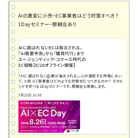
AIの激変に小売・EC事業者はどう対策すべき？
1Dayセミナー・懇親会あり
AIに選ばれないECは淘汰される。
「AI需要予測」から「購買代行」まで
エージェンティック・コマース時代の
EC戦略【8/26オフライン開催】
「AIに選ばれない企業は淘汰される」――。この激変する市場におい
て、小売・EC事業者はどのような対策を打つべきなのか？ そのヒ
ントを学べる1Dayセミナーです。懇親会も実施します。
7月23日 15:50