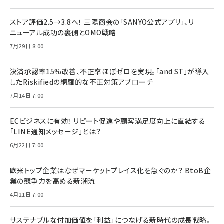
ストア評価2.5→3.8へ！ 三陽商会の「SANYO公式アプリ」、リ
ニューアル成功の裏側とOMO戦略
7月29日 8:00
決済承認率15%改善、不正率ほぼゼロを実現。「and ST」が導入
したRiskifiedの網羅的な不正対策アプローチ
7月14日 7:00
ECビジネスに有効！ リピート促進や顧客満足度向上に直結する
「LINE通知メッセージ」とは？
6月22日 7:00
欧米トップ企業はなぜマーケットプレイス化を急ぐのか？ BtoB企
業の競争力を高める新潮流
4月21日 7:00
サステナブルな付加価値を「利益」につなげる新時代の成長戦略。