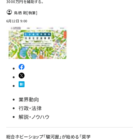
3000万円を補助する。
鳥栖 剛
[執筆]
6月12日 9:00
業界動向
行政・法律
解説・ノウハウ
総合ホビーショップ「駿河屋」が始める「奨学