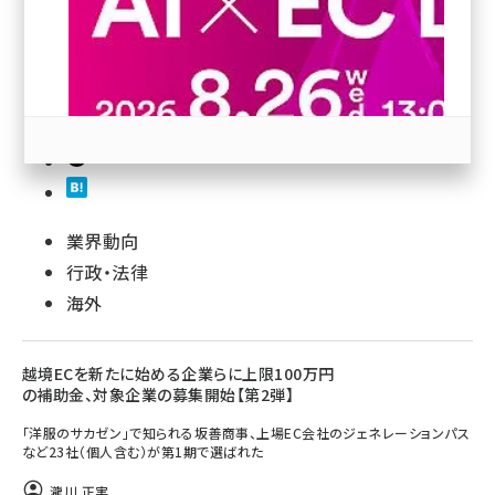
revico (744)
55
業界動向
参加登録はこちら↑
行政・法律
海外
越境ECを新たに始める企業らに上限100万円
の補助金、対象企業の募集開始【第2弾】
「洋服のサカゼン」で知られる坂善商事、上場EC会社のジェネレーションパス
など23社（個人含む）が第1期で選ばれた
瀧川 正実