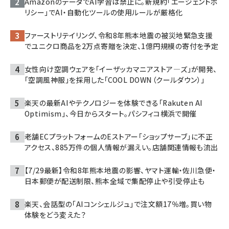
AmazonのデータでAI学習は禁止に。新規約「エージェントポ
リシー」でAI・自動化ツールの使用ルールが厳格化
ファーストリテイリング、令和8年熊本地震の被災地緊急支援
でユニクロ商品を2万点寄贈を決定、1億円規模の寄付を予定
女性向け空調ウェアを「イーザッカマニアストア―ズ」が開発、
「空調風神服」を採用した「COOL DOWN（クールダウン）」
楽天の最新AIやテクノロジーを体験できる「Rakuten AI
Optimism」、今日からスタート。パシフィコ横浜で開催
老舗ECプラットフォームのEストアー「ショップサーブ」に不正
アクセス、885万件の個人情報が漏えい。店舗関連情報も流出
【7/29最新】令和8年熊本地震の影響、ヤマト運輸・佐川急便・
日本郵便が配送制限、熊本全域で集配停止や引受停止も
楽天、会話型の「AIコンシェルジュ」で注文額17％増。買い物
体験をどう変えた？