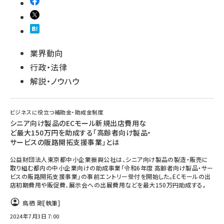
業界動向
行政・法律
解説・ノウハウ
ビジネスに役立つ補助金・助成金制度
シニア向け製品のECモール新規出店費用な
ど最大150万円を助成する「高齢者向け製品・
サービスの販路開拓支援事業」とは
公益財団法人東京都中小企業振興公社は、シニア向け製品の製造・販売に
取り組む都内の中小企業向けの助成事業「令和6年度 高齢者向け製品・サー
ビスの販路開拓支援事業」の事前エントリー受付を開始した。ECモールの出
店初期費用や販促費、展示会への出展費用などを最大150万円助成する。
鳥栖 剛
[執筆]
2024年7月3日 7:00