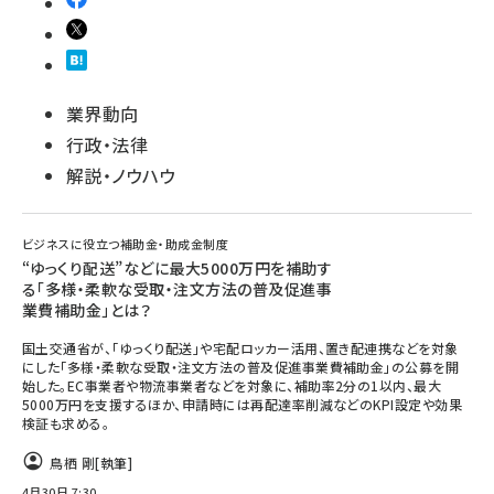
業界動向
行政・法律
解説・ノウハウ
ビジネスに役立つ補助金・助成金制度
“ゆっくり配送”などに最大5000万円を補助す
る「多様・柔軟な受取・注文方法の普及促進事
業費補助金」とは？
国土交通省が、「ゆっくり配送」や宅配ロッカー活用、置き配連携などを対象
にした「多様・柔軟な受取・注文方法の普及促進事業費補助金」の公募を開
始した。EC事業者や物流事業者などを対象に、補助率2分の1以内、最大
5000万円を支援するほか、申請時には再配達率削減などのKPI設定や効果
検証も求める。
鳥栖 剛
[執筆]
4月30日 7:30