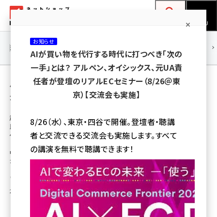
メ
ネットショップ担当者フォーラム
イ
検索
MENU
ン
お知らせ
コ
連載・特集
|
海外
海外情報
海外
AI
メタバース
AIが買い物を代行する時代に打つべき「次の
ン
一手」とは？ アルペン、オイシックス、元UA責
テ
用語「補助金」 が使われている記事の一覧
任者が登壇のリアルECセミナー（8/26＠東
ン
京）【交流会も実施】
全 18 記事中 1 ～ 18 を表示中
ツ
amazon (2259)
に
越境ECを始める事業者に上限100万円の補
8/26（水）、東京・四谷で開催。登壇者・聴講
助金制度、主たる対象はTPP交渉参加国が条
yahoo (1908)
移
者と交流できる交流会も実施します。すべて
件
動
楽天 (1874)
の講演を無料で聴講できます！
中小機構が募集開始、新たに越境ECサイトを構築、もしくは出店する事業者
が対象
ecbeing (1211)
瀧川 正実
アスクル (1122)
2016年7月4日 10:00
base (1083)
ビィ・フォアード (778)