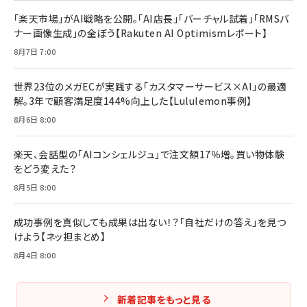
「楽天市場」がAI戦略を公開。「AI店長」「バーチャル試着」「RMSバ
ナー画像生成」の全ぼう【Rakuten AI Optimismレポート】
8月7日 7:00
世界23位のメガECが実践する「カスタマーサービス×AI」の最適
解。3年で顧客満足度144%向上した【Lululemon事例】
8月6日 8:00
楽天、会話型の「AIコンシェルジュ」で注文額17％増。買い物体験
をどう変えた？
8月5日 8:00
成功事例を真似しても成果は出ない！？「自社だけの答え」を見つ
けよう【ネッ担まとめ】
8月4日 8:00
新着記事をもっと見る