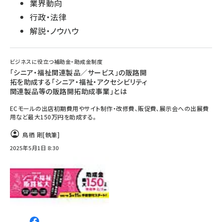
業界動向
行政・法律
解説・ノウハウ
ビジネスに役立つ補助金・助成金制度
「シニア・福祉関連製品／サービス」の販路開
拓を助成する「シニア・福祉・アクセシビリティ
関連製品等の販路開拓助成事業」とは
ECモールの出店初期費用やサイト制作・改修費、販促費、展示会への出展費
用など最大150万円を助成する。
鳥栖 剛
[執筆]
2025年5月1日 8:30