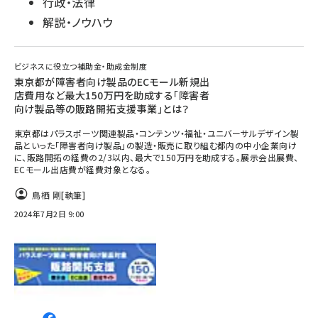
行政・法律
解説・ノウハウ
ビジネスに役立つ補助金・助成金制度
東京都が障害者向け製品のECモール新規出
店費用など最大150万円を助成する「障害者
向け製品等の販路開拓支援事業」とは？
東京都はパラスポーツ関連製品・コンテンツ・福祉・ユニバーサルデザイン製
品といった「障害者向け製品」の製造・販売に取り組む都内の中小企業向け
に、販路開拓の経費の2/3以内、最大で150万円を助成する。展示会出展費、
ECモール出店費が経費対象となる。
鳥栖 剛
[執筆]
2024年7月2日 9:00