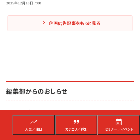
2025年12月16日 7:00
企画広告記事をもっと見る
編集部からのおしらせ
ネッ担 編集後記2026年6月
7月31日 15:00
人気／注目
カテゴリ／種別
セミナー／イベント
エージェンティックコマースへの備え、売上拡大と効率化を実現す