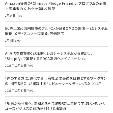
Amazon提供の「Climate Pledge Friendly」プログラムの全貌
＋事業者のメリットを詳しく解説
2月24日 7:00
EC売上250億円規模のアルペンが語るOMOの裏側 ―ECシステム
刷新、メディアコマース転換、評価制度
2月4日 8:00
AI時代を勝ち抜くEC戦略。レガシーシステムから脱却し、
「Shopify」で実現するPDCA高速化とイノベーション
2025年12月23日 7:00
「声のする方に、進化する。」会社全体最適を目標とするワークマン
の「補完型EC」 が実践する「レビューマーケティング3.0」とは？
2025年12月17日 7:00
「所有から利用へ」の潮流をAIで勝ち抜く。事例で学ぶレンタル・リ
ユースビジネスの成功法則とEC構築術