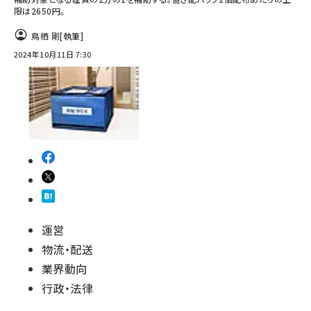
限は2650円。
鳥栖 剛
[執筆]
2024年10月11日 7:30
運営
物流・配送
業界動向
行政・法律