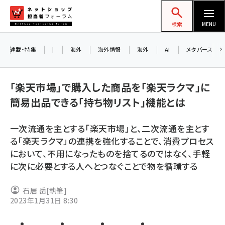
メ
ネットショップ担当者フォーラム
イ
検索
MENU
ン
コ
連載・特集
|
海外
海外情報
海外
AI
メタバース
ン
お知
A
テ
「楽天市場」で購入した商品を「楽天ラクマ」に
アル
ン
簡易出品できる「持ち物リスト」機能とは
ツ
amazon (2253)
に
一次流通を主とする「楽天市場」と、二次流通を主とす
8/
yahoo (1905)
移
る「楽天ラクマ」の連携を強化することで、消費プロセス
交流
動
楽天 (1873)
において、不用になったものを捨てるのではなく、手軽
に次に必要とする人へとつなぐことで物を循環する
ecbeing (1210)
アスクル (1122)
石居 岳
[執筆]
2023年1月31日 8:30
base (1079)
ビィ・フォアード (776)