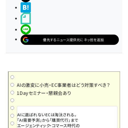
>ブクマする
noteで書く
LINEで送る
優先するニュース提供元にネッ担を追加
AIの激変に小売・EC事業者はどう対策すべき？
1Dayセミナー・懇親会あり
AIに選ばれないECは淘汰される。
「AI需要予測」から「購買代行」まで
エージェンティック・コマース時代の