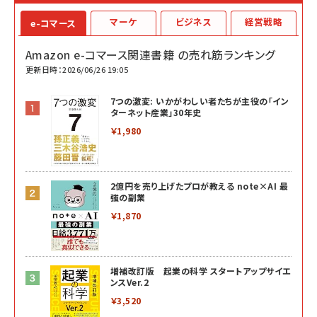
マーケ
ビジネス
経営戦略
e-コマース
Amazon e-コマース関連書籍 の売れ筋ランキング
更新日時：2026/06/26 19:05
7つの激変: いかがわしい者たちが主役の「イン
ターネット産業」30年史
￥1,980
2億円を売り上げたプロが教える note×AI 最
強の副業
￥1,870
増補改訂版 起業の科学 スタートアップサイエ
ンスVer.2
￥3,520