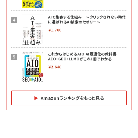
AIで集客する仕組み ～クリックされない時代
に選ばれるAI検索のセオリー～
￥1,760
これからはじめるAIO AI最適化の教科書
AEO・GEO・LLMOがこれ1冊でわかる
￥2,640
Amazonランキングをもっと見る
Amazon マーケティング・セールス全般関連書籍 の
Amazon ビジネス・経済関連書籍 の売れ筋ランキン
Amazon 経営戦略関連書籍 の売れ筋ランキング
売れ筋ランキング
グ
更新日時：2026/06/26 19:05
更新日時：2026/06/26 19:05
更新日時：2026/06/26 19:05
2億円を売り上げたプロが教える note×AI 最強の
anan(アンアン)2026/07/01号 No.2501[魅せる
ベインキャピタル 企業価値向上力の秘密