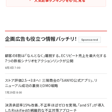
人気記事ランキングをもっと見る
企画広告も役立つ情報バッチリ！
Sponsored
顧客の8割は「なんとなく」離脱する。ECリピート売上を最大化する
7つの鉄板シナリオをアクションリンクが公開
8月3日 7:00
ストア評価2.5→3.8へ！ 三陽商会の「SANYO公式アプリ」、リ
ニューアル成功の裏側とOMO戦略
7月29日 8:00
決済承認率15%改善、不正率ほぼゼロを実現。「and ST」が導入
したRiskifiedの網羅的な不正対策アプローチ