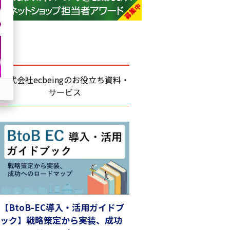
base (1081)
ビィ・フォアード (776)
revico (744)