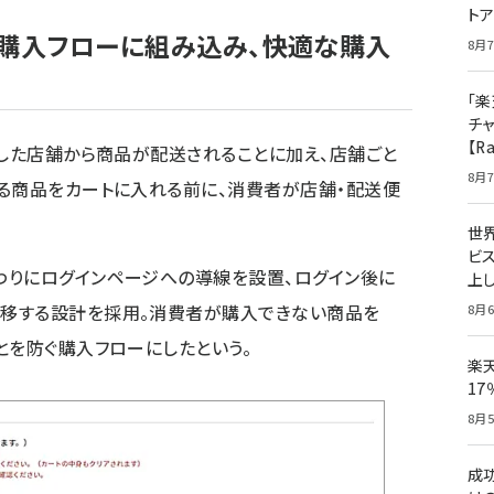
ト
を購入フローに組み込み、快適な購入
8月7
「楽
チ
【R
定した店舗から商品が配送されることに加え、店舗ごと
8月7
る商品をカートに入れる前に、消費者が店舗・配送便
世
ビ
わりにログインページへの導線を設置、ログイン後に
上し
移する設計を採用。消費者が購入できない商品を
8月6
とを防ぐ購入フローにしたという。
楽
1
8月5
成