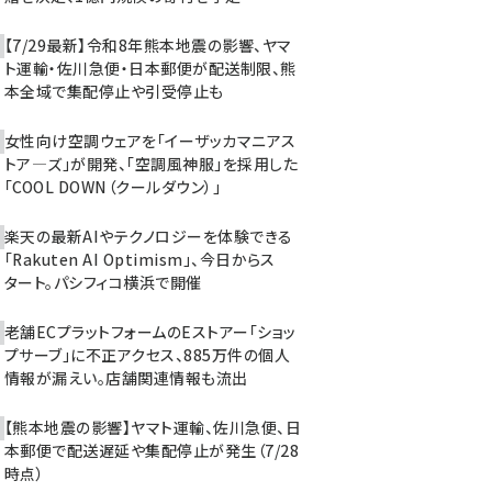
【7/29最新】令和8年熊本地震の影響、ヤマ
ト運輸・佐川急便・日本郵便が配送制限、熊
本全域で集配停止や引受停止も
女性向け空調ウェアを「イーザッカマニアス
トア―ズ」が開発、「空調風神服」を採用した
「COOL DOWN（クールダウン）」
楽天の最新AIやテクノロジーを体験できる
「Rakuten AI Optimism」、今日からス
タート。パシフィコ横浜で開催
老舗ECプラットフォームのEストアー「ショッ
プサーブ」に不正アクセス、885万件の個人
情報が漏えい。店舗関連情報も流出
【熊本地震の影響】ヤマト運輸、佐川急便、日
本郵便で配送遅延や集配停止が発生（7/28
時点）