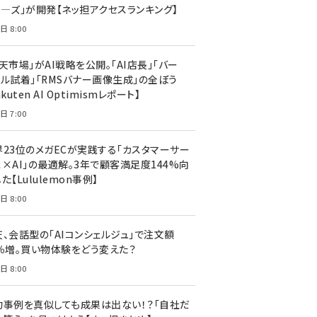
ア―ズ」が開発【ネッ担アクセスランキング】
日 8:00
天市場」がAI戦略を公開。「AI店長」「バー
ャル試着」「RMSバナー画像生成」の全ぼう
akuten AI Optimismレポート】
日 7:00
界23位のメガECが実践する「カスタマーサー
ス×AI」の最適解。3年で顧客満足度144%向
た【Lululemon事例】
日 8:00
天、会話型の「AIコンシェルジュ」で注文額
7％増。買い物体験をどう変えた？
日 8:00
功事例を真似しても成果は出ない！？「自社だ