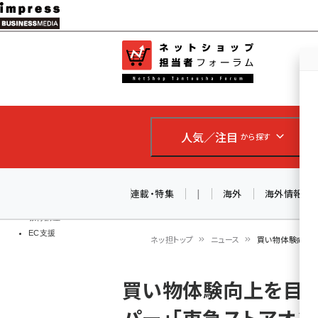
メ
イ
EC担当者
ネットショッ
ン
Web担当者
コ
製品導入
ン
企業IT
ソフト開発
テ
IoT・AI
人気／注目
から探す
ン
DCクラウド
研究・調査
ツ
エネルギー
に
連載・特集
|
海外
海外情報
ドローン
移
教育講座
EC支援
動
ネッ担トップ
ニュース
買い物体験向上を
パ
買い物体験向上を目的
ン