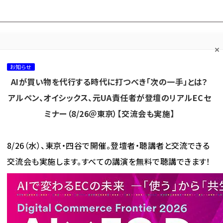
プ担当者フォーラム
ネッ
ネッ担お悩み相談
ネッ担アワー
ネッ担メルマ
て
室
ド！
ガ
お知らせ
AIが買い物を代行する時代に打つべき「次の一手」とは？
カテゴリ／種別
セミナー／イベント
から探す
から探す
アルペン、オイシックス、元UA責任者が登壇のリアルECセ
ミナー（8/26＠東京）【交流会も実施】
海外
AI
メタバース
集客
コンテンツマーケティング
8/26（水）、東京・四谷で開催。登壇者・聴講者と交流できる
交流会も実施します。すべての講演を無料で聴講できます！
目的に「東急ストアネットスーパー」「東急ストアオンラインショップ」を刷新
に「東急ストアネットスー