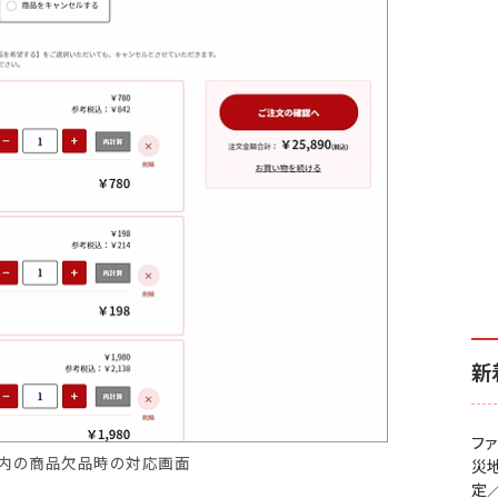
新
フ
内の商品欠品時の対応画面
災
定