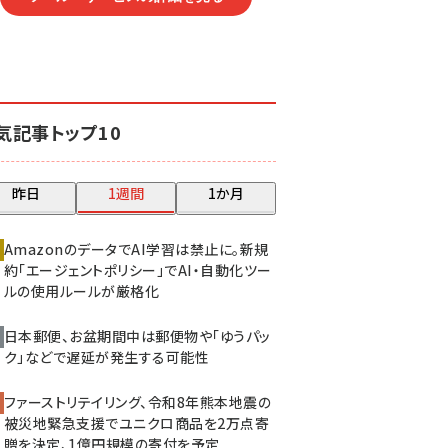
気記事トップ10
昨日
1週間
1か月
AmazonのデータでAI学習は禁止に。新規
約「エージェントポリシー」でAI・自動化ツー
ルの使用ルールが厳格化
日本郵便、お盆期間中は郵便物や「ゆうパッ
ク」などで遅延が発生する可能性
ファーストリテイリング、令和8年熊本地震の
被災地緊急支援でユニクロ商品を2万点寄
贈を決定、1億円規模の寄付を予定