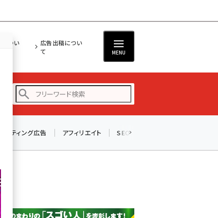
担につい
広告出稿につい
て
MENU
リスティング広告
アフィリエイト
SEO
メール
ソーシャル
amazon (2255)
yahoo (1906)
楽天 (1874)
ecbeing (1210)
アスクル (1122)