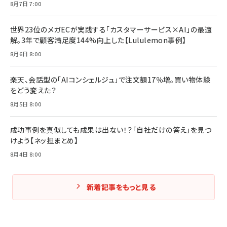
と成長の法則
8月7日 7:00
組織の成果を最大化する ルールのデザイン
￥3,080
￥2,200
￥1,980
世界23位のメガECが実践する「カスタマーサービス×AI」の最適
解。3年で顧客満足度144%向上した【Lululemon事例】
Amazonランキングをもっと見る
Amazonランキングをもっと見る
8月6日 8:00
Amazonランキングをもっと見る
楽天、会話型の「AIコンシェルジュ」で注文額17％増。買い物体験
をどう変えた？
8月5日 8:00
成功事例を真似しても成果は出ない！？「自社だけの答え」を見つ
けよう【ネッ担まとめ】
8月4日 8:00
新着記事をもっと見る