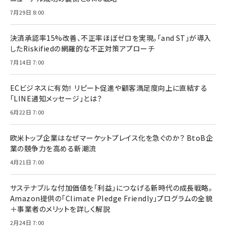
7月29日 8:00
決済承認率15%改善、不正率ほぼゼロを実現。「and ST」が導入
したRiskifiedの網羅的な不正対策アプローチ
7月14日 7:00
ECビジネスに有効！ リピート促進や顧客満足度向上に直結する
「LINE通知メッセージ」とは？
6月22日 7:00
欧米トップ企業はなぜマーケットプレイス化を急ぐのか？ BtoB企
業の競争力を高める新潮流
4月21日 7:00
サステナブルな付加価値を「利益」につなげる新時代の成長戦略。
Amazon提供の「Climate Pledge Friendly」プログラムの全貌
＋事業者のメリットを詳しく解説
2月24日 7:00