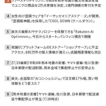
ファーストリテイリング、令和8年熊本地震の被災地緊急支援
でユニクロ商品を2万点寄贈を決定、1億円規模の寄付を予定
女性向け空調ウェアを「イーザッカマニアストア―ズ」が開発、
「空調風神服」を採用した「COOL DOWN（クールダウン）」
楽天の最新AIやテクノロジーを体験できる「Rakuten AI
Optimism」、今日からスタート。パシフィコ横浜で開催
老舗ECプラットフォームのEストアー「ショップサーブ」に不正
アクセス、885万件の個人情報が漏えい。店舗関連情報も流出
【7/29最新】令和8年熊本地震の影響、ヤマト運輸・佐川急便・
日本郵便が配送制限、熊本全域で集配停止や引受停止も
楽天、会話型の「AIコンシェルジュ」で注文額17％増。買い物
体験をどう変えた？
【熊本地震の影響】ヤマト運輸、佐川急便、日本郵便で配送遅
延や集配停止が発生（7/28時点）