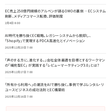
EC売上250億円規模のアルペンが語るOMOの裏側 ―ECシステム
刷新、メディアコマース転換、評価制度
2月4日 8:00
AI時代を勝ち抜くEC戦略。レガシーシステムから脱却し、
「Shopify」で実現するPDCA高速化とイノベーション
2025年12月23日 7:00
「声のする方に、進化する。」会社全体最適を目標とするワークマン
の「補完型EC」 が実践する「レビューマーケティング3.0」とは？
2025年12月17日 7:00
「所有から利用へ」の潮流をAIで勝ち抜く。事例で学ぶレンタル・リ
ユースビジネスの成功法則とEC構築術
2025年12月16日 7:00