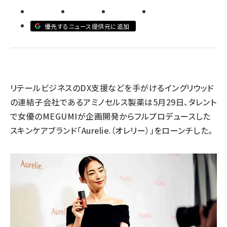
revico (744)
優先するニュース提供元に追加
リテールビジネスのDX支援などを手がけるイングリウッド
の連結子会社であるアミノセルス製薬は5月29日、タレント
参加
で女優のMEGUMIが企画開発からフルプロデュースした
スキンケアブランド「Aurelie.（オレリー）」をローンチした。