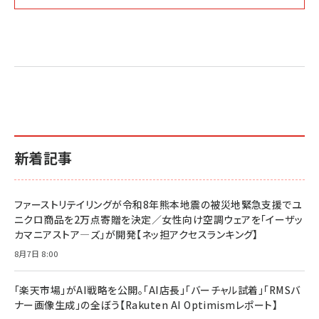
Amazon マーケティング・セールス全般関連書籍 の
Amazon ビジネス・経済関連書籍 の売れ筋ランキン
Amazon 経営戦略関連書籍 の売れ筋ランキング
売れ筋ランキング
グ
更新日時：2026/06/26 19:05
更新日時：2026/06/26 19:05
更新日時：2026/06/26 19:05
2億円を売り上げたプロが教える note×AI 最強の
anan(アンアン)2026/07/01号 No.2501[魅せる
ベインキャピタル 企業価値向上力の秘密
副業
カラダ2026／宮舘涼太]
￥2,640
￥1,870
￥880
イシューからはじめよ［改訂版］――知的生産の「シンプ
小さな会社は戦略が9割
anan(アンアン)2026/06/24号 No.2500増刊
ルな本質」
スペシャルエディション[王道エンタメの矜持／
￥1,980
新着記事
BTS]
￥2,200
￥1,100
ドリルを売るには穴を売れ
経営メモ 16年の起業家人生で得た知見
ファーストリテイリングが令和8年熊本地震の被災地緊急支援でユ
anan(アンアン)2026/07/08号 No.2502[2026
￥1,815
￥2,750
ニクロ商品を2万点寄贈を決定／女性向け空調ウェアを「イーザッ
年後半、あなたの恋と運命／山田涼介]
カマニアストア―ズ」が開発【ネッ担アクセスランキング】
￥880
Brand Shift(ブランド・シフト): 「信頼」で選ばれ
影響力の武器［新版］：人を動かす七つの原理
8月7日 8:00
る時代の成長戦略
￥3,190
ママ投資家が育休中に１億貯めた株式投資
￥2,420
￥1,870
「楽天市場」がAI戦略を公開。「AI店長」「バーチャル試着」「RMSバ
ナー画像生成」の全ぼう【Rakuten AI Optimismレポート】
フィードバック経営 「沈黙の組織」から「高め合う
マーケティングの真実 P&G・グリコで学んだ失敗
組織」へ