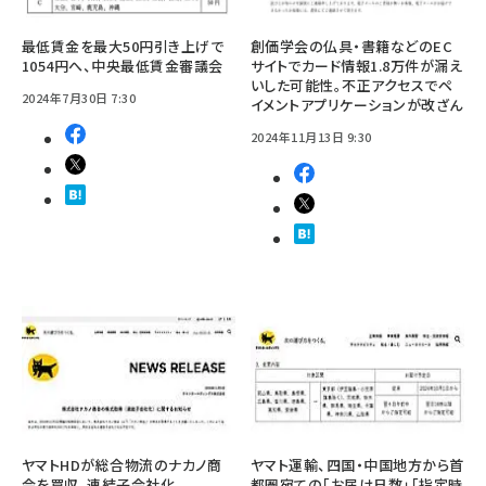
最低賃金を最大50円引き上げで
創価学会の仏具・書籍などのEC
1054円へ、中央最低賃金審議会
サイトでカード情報1.8万件が漏え
いした可能性。不正アクセスでペ
2024年7月30日 7:30
イメントアプリケーションが改ざん
2024年11月13日 9:30
ヤマトHDが総合物流のナカノ商
ヤマト運輸、四国・中国地方から首
会を買収、連結子会社化
都圏宛ての「お届け日数」「指定時