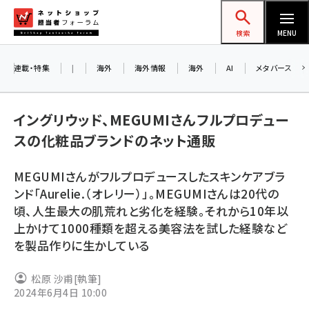
メ
ネットショップ担当者フォーラム
イ
検索
MENU
ン
コ
連載・特集
|
海外
海外情報
海外
AI
メタバース
お知ら
ン
AI
テ
アル
イングリウッド、MEGUMIさんフルプロデュー
ン
スの化粧品ブランドのネット通販
ツ
amazon (2259)
に
MEGUMIさんがフルプロデュースしたスキンケアブラ
8/
yahoo (1907)
移
ンド「Aurelie.（オレリー）」。MEGUMIさんは20代の
交流
動
楽天 (1874)
頃、人生最大の肌荒れと劣化を経験。それから10年以
上かけて1000種類を超える美容法を試した経験など
ecbeing (1211)
を製品作りに生かしている
アスクル (1122)
松原 沙甫
[執筆]
base (1083)
2024年6月4日 10:00
ビィ・フォアード (778)