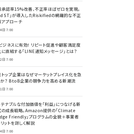
済承認率15%改善、不正率ほぼゼロを実現。
nd ST」が導入したRiskifiedの網羅的な不正
策アプローチ
4日 7:00
Cビジネスに有効！ リピート促進や顧客満足度
上に直結する「LINE通知メッセージ」とは？
2日 7:00
米トップ企業はなぜマーケットプレイス化を急
のか？ BtoB企業の競争力を高める新潮流
1日 7:00
ステナブルな付加価値を「利益」につなげる新
の成長戦略。Amazon提供の「Climate
edge Friendly」プログラムの全貌＋事業者
メリットを詳しく解説
4日 7:00