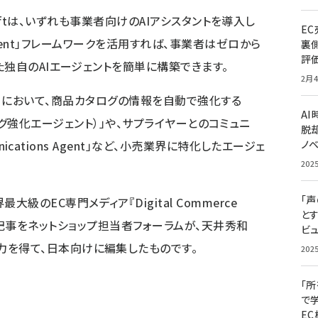
crosoftは、いずれも事業者向けのAIアシスタントを導入し
E
teAgent」フレームワークを活用すれば、事業者はゼロから
裏
評
た独自のAIエージェントを簡単に構築できます。
2月4
s 365」において、商品カタログの情報を自動で強化する
A
nt（カタログ強化エージェント）」や、サプライヤーとのコミュニ
脱却
unications Agent」など、小売業界に特化したエージェ
ノ
202
「
大級のEC専門メディア『Digital Commerce
と
ER』）の記事をネットショップ担当者フォーラムが、
天井秀和
ビュ
力を得て、日本向けに編集したものです。
202
「
で
E