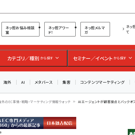
プ担当者フォーラム
ネッ
ネッ担お悩み相談
ネッ担アワー
ネッ担メルマ
て
室
ド！
ガ
お知らせ
AIが買い物を代行する時代に打つべき「次の一手」とは？
カテゴリ／種別
セミナー／イベント
から探す
から探す
アルペン、オイシックス、元UA責任者が登壇のリアルECセ
ミナー（8/26＠東京）【交流会も実施】
海外
AI
メタバース
集客
コンテンツマーケティング
8/26（水）、東京・四谷で開催。登壇者・聴講者と交流できる
交流会も実施します。すべての講演を無料で聴講できます！
海外のEC事情・戦略・マーケティング情報ウォッチ
AIエージェントが顧客接点とバックオフィ
チ