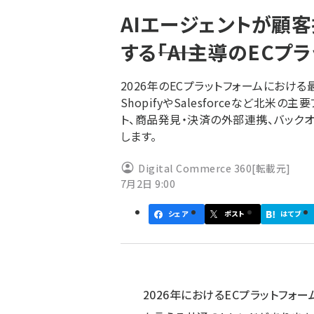
く
AIエージェントが顧
ず
する――「AI主導のEC
2026年のECプラットフォームにおける
ShopifyやSalesforceなど北
ト、商品発見・決済の外部連携、バック
します。
Digital Commerce 360
[転載元]
7月2日 9:00
シェア
ポスト
はてブ
2026年におけるECプラットフォ