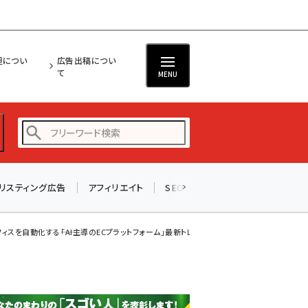
担につい
広告出稿につい
て
MENU
リスティング広告
アフィリエイト
SEO
メール
ソーシャル
amazon (2249)
yahoo (1901)
スを自動化する――「AI主導のECプラットフォーム」最新トレンド
楽天 (1871)
ecbeing (1207)
アスクル (1119)