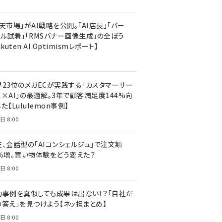
天市場」がAI戦略を公開。「AI店長」「バー
ャル試着」「RMSバナー画像生成」の全ぼう
akuten AI Optimismレポート】
界23位のメガECが実践する「カスタマーサー
ス×AI」の最適解。3年で顧客満足度144%向
た【Lululemon事例】
日 8:00
天、会話型の「AIコンシェルジュ」で注文額
7％増。買い物体験をどう変えた？
日 8:00
功事例を真似しても成果は出ない！？「自社だ
の答え」を見つけよう【ネッ担まとめ】
日 8:00