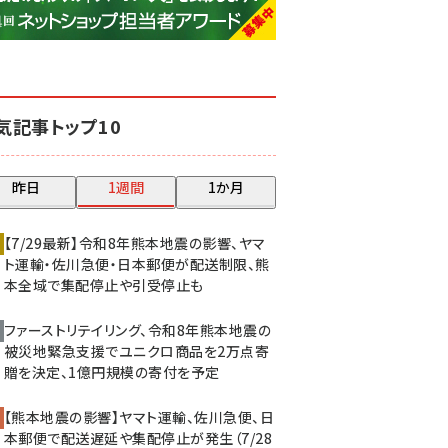
base (1077)
ビィ・フォアード (773)
revico (740)
気記事トップ10
昨日
1週間
1か月
【7/29最新】令和8年熊本地震の影響、ヤマ
ト運輸・佐川急便・日本郵便が配送制限、熊
本全域で集配停止や引受停止も
ファーストリテイリング、令和8年熊本地震の
被災地緊急支援でユニクロ商品を2万点寄
贈を決定、1億円規模の寄付を予定
【熊本地震の影響】ヤマト運輸、佐川急便、日
本郵便で配送遅延や集配停止が発生（7/28