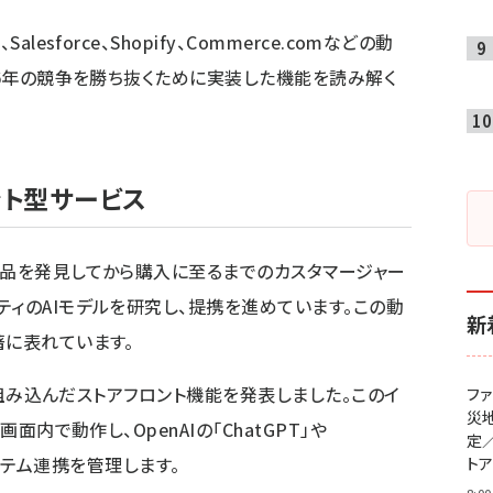
esforce、Shopify、Commerce.comなどの動
26年の競争を勝ち抜くために実装した機能を読み解く
ント型サービス
商品を発見してから購入に至るまでのカスタマージャー
ティのAIモデルを研究し、提携を進めています。この動
新
著に表れています。
トを組み込んだストアフロント機能を発表しました。このイ
フ
災
面内で動作し、OpenAIの「ChatGPT」や
定
たシステム連携を管理します。
ト