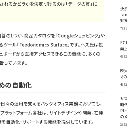
入されるかどうかを決定づけるのは「データの質」に
決
「a
対
7月1
回答の1つが、商品カタログを「Googleショッピング」や
E
ル「Feedonomics Surface」です。ヘス氏は投
向
ッシュボードから直接アクセスできるこの機能に、多くの
6月2
告しています。
欧
ぐ
ための自動化
4月2
サ
や日々の運用を支えるバックオフィス業務においても、
時代
Pl
。プラットフォーム各社は、サイトデザインや開発、在庫
の
務を自動化・サポートする機能を提供しています。
2月2