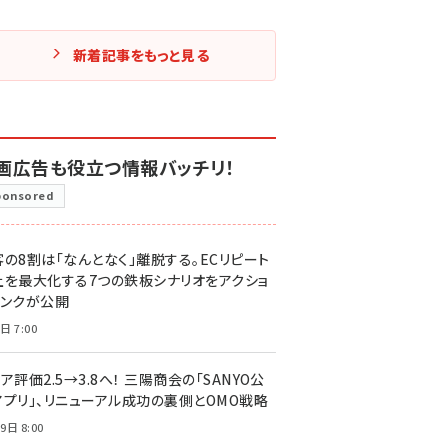
新着記事をもっと見る
画広告も役立つ情報バッチリ！
ponsored
客の8割は「なんとなく」離脱する。ECリピート
上を最大化する7つの鉄板シナリオをアクショ
リンクが公開
日 7:00
ア評価2.5→3.8へ！ 三陽商会の「SANYO公
アプリ」、リニューアル成功の裏側とOMO戦略
9日 8:00