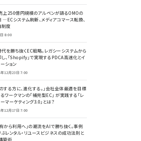
C売上250億円規模のアルペンが語るOMOの
側 ―ECシステム刷新、メディアコマース転換、
価制度
日 8:00
I時代を勝ち抜くEC戦略。レガシーシステムから
し、「Shopify」で実現するPDCA高速化とイ
ベーション
5年12月23日 7:00
声のする方に、進化する。」会社全体最適を目標
するワークマンの「補完型EC」 が実践する「レ
ーマーケティング3.0」とは？
5年12月17日 7:00
所有から利用へ」の潮流をAIで勝ち抜く。事例
学ぶレンタル・リユースビジネスの成功法則と
C構築術