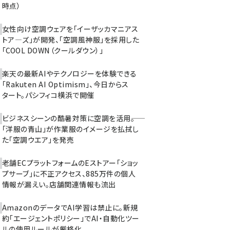
時点）
女性向け空調ウェアを「イーザッカマニアス
トア―ズ」が開発、「空調風神服」を採用した
「COOL DOWN（クールダウン）」
楽天の最新AIやテクノロジーを体験できる
「Rakuten AI Optimism」、今日からス
タート。パシフィコ横浜で開催
ビジネスシーンの酷暑対策に空調を活用――。
「洋服の青山」が作業服のイメージを払拭し
た「空調ウエア」を発売
老舗ECプラットフォームのEストアー「ショッ
プサーブ」に不正アクセス、885万件の個人
情報が漏えい。店舗関連情報も流出
AmazonのデータでAI学習は禁止に。新規
約「エージェントポリシー」でAI・自動化ツー
ルの使用ルールが厳格化