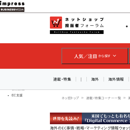
メ
イ
EC担当者
ネットショッ
ン
Web担当者
コ
製品導入
ン
企業IT
ソフト開発
テ
IoT・AI
人気／注目
から探す
ン
DCクラウド
研究・調査
ツ
エネルギー
に
連載・特集
|
海外
海外情報
ドローン
移
教育講座
EC支援
動
ネッ担トップ
連載・特集コーナー一覧
パ
ン
海外のEC事情・戦略・マーケティング情報ウォッ