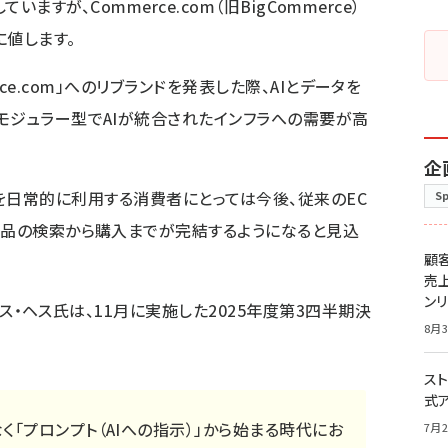
していますが、Commerce.com（旧BigCommerce）
に値します。
merce.com」へのリブランドを発表した際、AIとデータを
モジュラー型でAIが統合されたインフラへの需要が高
企
生成AIを日常的に利用する消費者にとっては今後、従来のEC
S
商品の検索から購入までが完結するようになると見込
顧
売
ン
ヴィス・ヘス氏は、11月に実施した2025年度第3四半期決
8月3
スト
式
く「プロンプト（AIへの指示）」から始まる時代にお
7月2