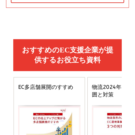
Amazon マーケティング・セールス全般関連書籍 の
Amazon ビジネス・経済関連書籍 の売れ筋ランキン
Amazon 経営戦略関連書籍 の売れ筋ランキング
売れ筋ランキング
グ
更新日時：2026/06/26 19:05
更新日時：2026/06/26 19:05
更新日時：2026/06/26 19:05
2億円を売り上げたプロが教える note×AI 最強の
anan(アンアン)2026/07/01号 No.2501[魅せる
ベインキャピタル 企業価値向上力の秘密
副業
カラダ2026／宮舘涼太]
￥2,640
￥1,870
￥880
イシューからはじめよ［改訂版］――知的生産の「シンプ
小さな会社は戦略が9割
anan(アンアン)2026/06/24号 No.2500増刊
ルな本質」
スペシャルエディション[王道エンタメの矜持／
￥1,980
BTS]
￥2,200
￥1,100
ドリルを売るには穴を売れ
経営メモ 16年の起業家人生で得た知見
anan(アンアン)2026/07/08号 No.2502[2026
￥1,815
￥2,750
年後半、あなたの恋と運命／山田涼介]
￥880
Brand Shift(ブランド・シフト): 「信頼」で選ばれ
影響力の武器［新版］：人を動かす七つの原理
る時代の成長戦略
￥3,190
ママ投資家が育休中に１億貯めた株式投資
￥2,420
￥1,870
フィードバック経営 「沈黙の組織」から「高め合う
マーケティングの真実 P&G・グリコで学んだ失敗