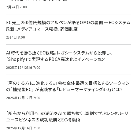
2月24日 7:00
EC売上250億円規模のアルペンが語るOMOの裏側 ―ECシステム
刷新、メディアコマース転換、評価制度
2月4日 8:00
AI時代を勝ち抜くEC戦略。レガシーシステムから脱却し、
「Shopify」で実現するPDCA高速化とイノベーション
2025年12月23日 7:00
「声のする方に、進化する。」会社全体最適を目標とするワークマン
の「補完型EC」 が実践する「レビューマーケティング3.0」とは？
2025年12月17日 7:00
「所有から利用へ」の潮流をAIで勝ち抜く。事例で学ぶレンタル・リ
ユースビジネスの成功法則とEC構築術
2025年12月16日 7:00