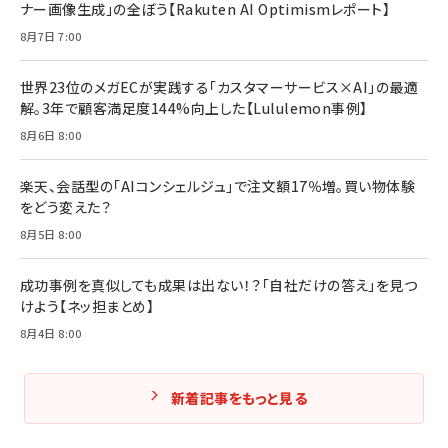
ナー画像生成」の全ぼう【Rakuten AI Optimismレポート】
8月7日 7:00
世界23位のメガECが実践する「カスタマーサービス×AI」の最適
解。3年で顧客満足度144%向上した【Lululemon事例】
8月6日 8:00
楽天、会話型の「AIコンシェルジュ」で注文額17％増。買い物体験
をどう変えた？
8月5日 8:00
成功事例を真似しても成果は出ない！？「自社だけの答え」を見つ
けよう【ネッ担まとめ】
8月4日 8:00
新着記事をもっと見る