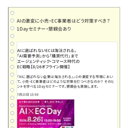
AIの激変に小売・EC事業者はどう対策すべき？
1Dayセミナー・懇親会あり
AIに選ばれないECは淘汰される。
「AI需要予測」から「購買代行」まで
エージェンティック・コマース時代の
EC戦略【8/26オフライン開催】
「AIに選ばれない企業は淘汰される」――。この激変する市場におい
て、小売・EC事業者はどのような対策を打つべきなのか？ そのヒ
ントを学べる1Dayセミナーです。懇親会も実施します。
7月23日 15:50