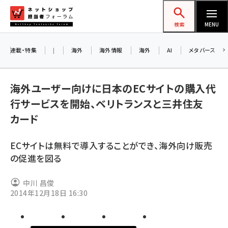
メ
ネットショップ担当者フォーラム
イ
検索
MENU
ン
コ
連載・特集
|
海外
海外情報
海外
AI
メタバース
お知らせ
ン
AI
テ
アルペ
海外ユーザー向けに日本のECサイトの購入代
ン
行サービスを開始、ベリトランスと三井住友
ツ
amazon (2259)
カード
に
8/2
yahoo (1908)
移
交流会
ECサイトは無料で導入することができ、海外向け販売
動
楽天 (1874)
の促進を図る
ecbeing (1211)
中川 昌俊
アスクル (1122)
2014年12月18日 16:30
base (1083)
ビィ・フォアード (778)