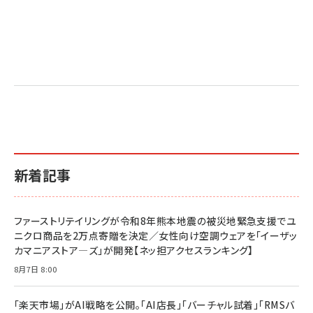
新着記事
ファーストリテイリングが令和8年熊本地震の被災地緊急支援でユ
ニクロ商品を2万点寄贈を決定／女性向け空調ウェアを「イーザッ
カマニアストア―ズ」が開発【ネッ担アクセスランキング】
8月7日 8:00
「楽天市場」がAI戦略を公開。「AI店長」「バーチャル試着」「RMSバ