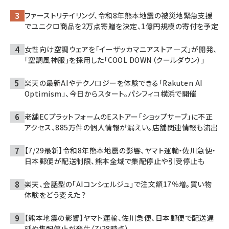
ファーストリテイリング、令和8年熊本地震の被災地緊急支援
でユニクロ商品を2万点寄贈を決定、1億円規模の寄付を予定
女性向け空調ウェアを「イーザッカマニアストア―ズ」が開発、
「空調風神服」を採用した「COOL DOWN（クールダウン）」
楽天の最新AIやテクノロジーを体験できる「Rakuten AI
Optimism」、今日からスタート。パシフィコ横浜で開催
老舗ECプラットフォームのEストアー「ショップサーブ」に不正
アクセス、885万件の個人情報が漏えい。店舗関連情報も流出
【7/29最新】令和8年熊本地震の影響、ヤマト運輸・佐川急便・
日本郵便が配送制限、熊本全域で集配停止や引受停止も
楽天、会話型の「AIコンシェルジュ」で注文額17％増。買い物
体験をどう変えた？
【熊本地震の影響】ヤマト運輸、佐川急便、日本郵便で配送遅
延や集配停止が発生（7/28時点）