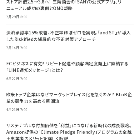
ストア評価2.5→3.8へ！ 三陽商会の「SANYO公式アプリ」、リ
ニューアル成功の裏側とOMO戦略
7月29日 8:00
決済承認率15%改善、不正率ほぼゼロを実現。「and ST」が導入
したRiskifiedの網羅的な不正対策アプローチ
7月14日 7:00
ECビジネスに有効！ リピート促進や顧客満足度向上に直結する
「LINE通知メッセージ」とは？
6月22日 7:00
欧米トップ企業はなぜマーケットプレイス化を急ぐのか？ BtoB企
業の競争力を高める新潮流
4月21日 7:00
サステナブルな付加価値を「利益」につなげる新時代の成長戦略。
Amazon提供の「Climate Pledge Friendly」プログラムの全貌
＋事業者のメリットを詳しく解説