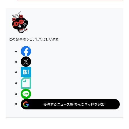
この記事をシェアしてほしいタヌ！
シェアする
ポストする
>ブクマする
noteで書く
LINEで送る
優先するニュース提供元にネッ担を追加