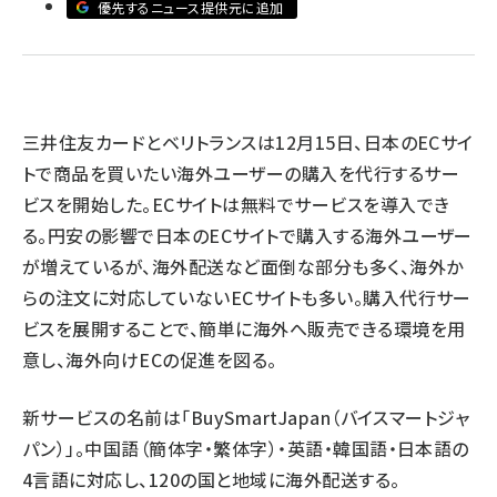
優先するニュース提供元に追加
revico (744)
三井住友カードとベリトランスは12月15日、日本のECサイ
トで商品を買いたい海外ユーザーの購入を代行するサー
ビスを開始した。ECサイトは無料でサービスを導入でき
る。円安の影響で日本のECサイトで購入する海外ユーザー
参加登
が増えているが、海外配送など面倒な部分も多く、海外か
らの注文に対応していないECサイトも多い。購入代行サー
ビスを展開することで、簡単に海外へ販売できる環境を用
意し、海外向けECの促進を図る。
新サービスの名前は「BuySmartJapan（バイスマートジャ
パン）」。中国語（簡体字・繁体字）・英語・韓国語・日本語の
4言語に対応し、120の国と地域に海外配送する。