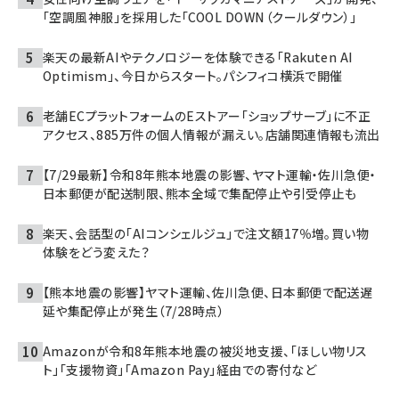
「空調風神服」を採用した「COOL DOWN（クールダウン）」
楽天の最新AIやテクノロジーを体験できる「Rakuten AI
Optimism」、今日からスタート。パシフィコ横浜で開催
老舗ECプラットフォームのEストアー「ショップサーブ」に不正
アクセス、885万件の個人情報が漏えい。店舗関連情報も流出
【7/29最新】令和8年熊本地震の影響、ヤマト運輸・佐川急便・
日本郵便が配送制限、熊本全域で集配停止や引受停止も
楽天、会話型の「AIコンシェルジュ」で注文額17％増。買い物
体験をどう変えた？
【熊本地震の影響】ヤマト運輸、佐川急便、日本郵便で配送遅
延や集配停止が発生（7/28時点）
Amazonが令和8年熊本地震の被災地支援、「ほしい物リス
ト」「支援物資」「Amazon Pay」経由での寄付など