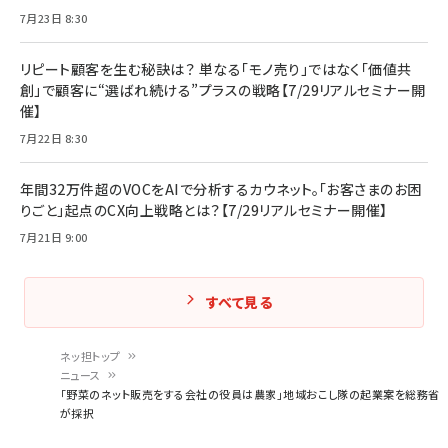
7月23日 8:30
リピート顧客を生む秘訣は？ 単なる「モノ売り」ではなく「価値共
創」で顧客に“選ばれ続ける”プラスの戦略【7/29リアルセミナー開
催】
7月22日 8:30
年間32万件超のVOCをAIで分析するカウネット。「お客さまのお困
りごと」起点のCX向上戦略とは？【7/29リアルセミナー開催】
7月21日 9:00
すべて見る
ネッ担トップ
ニュース
パ
「野菜のネット販売をする会社の役員は農家」地域おこし隊の起業案を総務省
が採択
ン