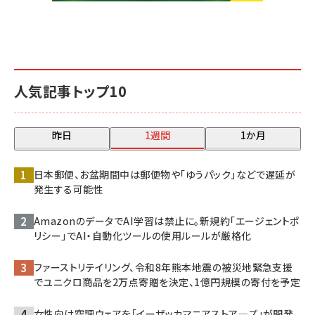
人気記事トップ10
昨日
1週間
1か月
日本郵便、お盆期間中は郵便物や「ゆうパック」などで遅延が
発生する可能性
AmazonのデータでAI学習は禁止に。新規約「エージェントポ
リシー」でAI・自動化ツールの使用ルールが厳格化
ファーストリテイリング、令和8年熊本地震の被災地緊急支援
でユニクロ商品を2万点寄贈を決定、1億円規模の寄付を予定
女性向け空調ウェアを「イーザッカマニアストア―ズ」が開発、