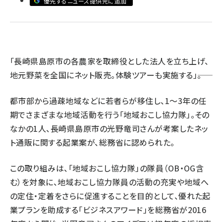
優先するニュース提供元に追加
revico (745)
「長崎県島原市の各農家を取締役とした法人を立ち上げ、
地元野菜を全国にネット販売。体験ツアーも実施する」――。
都市部から過疎地域などに若者らが移住し、1～3年の任
期でさまざまな地域活動を行う「地域おこし協力隊」。その
なかの1人、長崎県島原市の光野竜司さんが考案したネッ
ト通販に関する起業案が、総務省に認められた。
この取り組みは、「地域おこし協力隊」の隊員（OB・OG含
む）を対象に、地域おこし協力隊員の活動の充実や地域へ
の定住・定着をさらに促進することを目的として、優れた起
業プランを助成する「ビジネスアワード」を総務省が2016