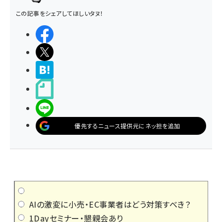
この記事をシェアしてほしいタヌ！
シェアする
ポストする
>ブクマする
noteで書く
LINEで送る
優先するニュース提供元にネッ担を追加
AIの激変に小売・EC事業者はどう対策すべき？
1Dayセミナー・懇親会あり