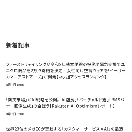
2億円を売り上げたプロが教える note×AI 最強の
anan(アンアン)2026/07/01号 No.2501[魅せる
ベインキャピタル 企業価値向上力の秘密
副業
カラダ2026／宮舘涼太]
￥2,640
￥1,870
￥880
イシューからはじめよ［改訂版］――知的生産の「シンプ
小さな会社は戦略が9割
anan(アンアン)2026/06/24号 No.2500増刊
ルな本質」
スペシャルエディション[王道エンタメの矜持／
￥1,980
新着記事
BTS]
￥2,200
￥1,100
ドリルを売るには穴を売れ
経営メモ 16年の起業家人生で得た知見
ファーストリテイリングが令和8年熊本地震の被災地緊急支援でユ
anan(アンアン)2026/07/08号 No.2502[2026
￥1,815
￥2,750
ニクロ商品を2万点寄贈を決定／女性向け空調ウェアを「イーザッ
年後半、あなたの恋と運命／山田涼介]
カマニアストア―ズ」が開発【ネッ担アクセスランキング】
￥880
Brand Shift(ブランド・シフト): 「信頼」で選ばれ
影響力の武器［新版］：人を動かす七つの原理
8月7日 8:00
る時代の成長戦略
￥3,190
ママ投資家が育休中に１億貯めた株式投資
￥2,420
￥1,870
「楽天市場」がAI戦略を公開。「AI店長」「バーチャル試着」「RMSバ
ナー画像生成」の全ぼう【Rakuten AI Optimismレポート】
フィードバック経営 「沈黙の組織」から「高め合う
マーケティングの真実 P&G・グリコで学んだ失敗
組織」へ
と成長の法則
8月7日 7:00
組織の成果を最大化する ルールのデザイン
￥3,080
￥2,200
￥1,980
世界23位のメガECが実践する「カスタマーサービス×AI」の最適