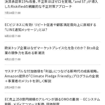
決済承認率15%改善、不正率ほぼゼロを実現。「and ST」が導入
したRiskifiedの網羅的な不正対策アプローチ
7月14日 7:00
ECビジネスに有効！ リピート促進や顧客満足度向上に直結する
「LINE通知メッセージ」とは？
6月22日 7:00
欧米トップ企業はなぜマーケットプレイス化を急ぐのか？ BtoB企
業の競争力を高める新潮流
4月21日 7:00
サステナブルな付加価値を「利益」につなげる新時代の成長戦略。
Amazon提供の「Climate Pledge Friendly」プログラムの全貌
＋事業者のメリットを詳しく解説
2月24日 7:00
EC売上250億円規模のアルペンが語るOMOの裏側 ―ECシステム
刷新、メディアコマース転換、評価制度