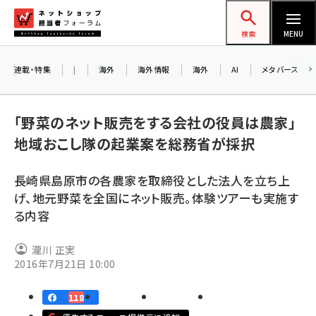
メ
ネットショップ担当者フォーラム
イ
検索
MENU
ン
コ
連載・特集
|
海外
海外情報
海外
AI
メタバース
ン
テ
「野菜のネット販売をする会社の役員は農家」
ン
地域おこし隊の起業案を総務省が採択
ツ
amazon (2259)
に
長崎県島原市の各農家を取締役とした法人を立ち上
yahoo (1908)
移
8
げ、地元野菜を全国にネット販売。体験ツアーも実施す
動
楽天 (1877)
る内容
ecbeing (1211)
瀧川 正実
アスクル (1124)
2016年7月21日 10:00
base (1084)
118
ビィ・フォアード (784)