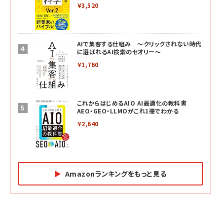
￥3,520
AIで集客する仕組み ～クリックされない時代
に選ばれるAI検索のセオリー～
￥1,760
これからはじめるAIO AI最適化の教科書
AEO・GEO・LLMOがこれ1冊でわかる
￥2,640
Amazonランキングをもっと見る
Amazon マーケティング・セールス全般関連書籍 の
Amazon ビジネス・経済関連書籍 の売れ筋ランキン
Amazon 経営戦略関連書籍 の売れ筋ランキング
売れ筋ランキング
グ
更新日時：2026/06/26 19:05
更新日時：2026/06/26 19:05
更新日時：2026/06/26 19:05