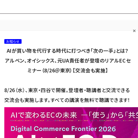
プ担当者フォーラム
ネッ
ネッ担お悩み相談
ネッ担アワー
ネッ担メルマ
て
室
ド！
ガ
お知らせ
AIが買い物を代行する時代に打つべき「次の一手」とは？
カテゴリ／種別
セミナー／イベント
から探す
から探す
アルペン、オイシックス、元UA責任者が登壇のリアルECセ
ミナー（8/26＠東京）【交流会も実施】
海外
AI
メタバース
集客
コンテンツマーケティング
8/26（水）、東京・四谷で開催。登壇者・聴講者と交流できる
交流会も実施します。すべての講演を無料で聴講できます！
倉庫管理などEC関連システム間のデータを自動連携する「WMSES」、販売を本格スタート
管理などEC関連システム間の