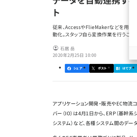
データを自動連携する「
く
ト
ず
従来、AccessやFlieMakerなど
動化。スタッフ自ら変換作業を行うこと
石居 岳
2020年2月25日 10:00
シェア
ポスト
はてブ
アプリケーション開発・販売やEC物流
バー（IO）は4月1日から、ERP（基幹系
システム）など、各種システム間のデータ