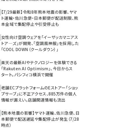
【7/29最新】令和8年熊本地震の影響、ヤマ
ト運輸・佐川急便・日本郵便が配送制限、熊
本全域で集配停止や引受停止も
女性向け空調ウェアを「イーザッカマニアス
トア―ズ」が開発、「空調風神服」を採用した
「COOL DOWN（クールダウン）」
楽天の最新AIやテクノロジーを体験できる
「Rakuten AI Optimism」、今日からス
タート。パシフィコ横浜で開催
老舗ECプラットフォームのEストアー「ショッ
プサーブ」に不正アクセス、885万件の個人
情報が漏えい。店舗関連情報も流出
【熊本地震の影響】ヤマト運輸、佐川急便、日
本郵便で配送遅延や集配停止が発生（7/28
時点）