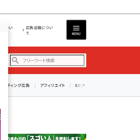
担につい
広告出稿につい
て
MENU
リスティング広告
アフィリエイト
SEO
メール
ソーシャル
amazon (2255)
yahoo (1906)
楽天 (1874)
ecbeing (1210)
アスクル (1122)