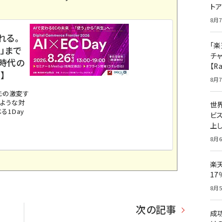
ト
8月7
れる。
「楽
」まで
チ
ス時代の
【R
】
8月7
。この激変す
のような対
世
る1Day
ビ
上し
8月6
楽
1
8月5
次の記事
成