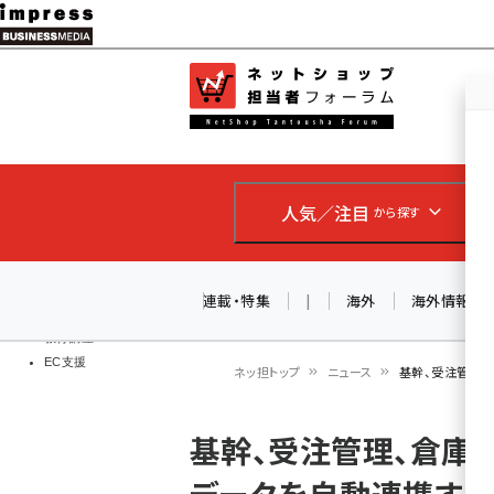
メ
イ
EC担当者
ネットショッ
ン
Web担当者
コ
製品導入
ン
企業IT
ソフト開発
テ
IoT・AI
人気／注目
から探す
ン
DCクラウド
研究・調査
ツ
エネルギー
に
連載・特集
|
海外
海外情報
ドローン
移
教育講座
EC支援
動
ネッ担トップ
ニュース
基幹、受注管理、
パ
基幹、受注管理、倉庫
ン