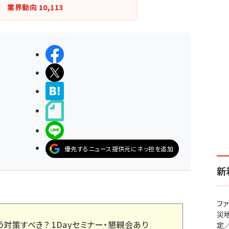
業界動向
10,113
シェアする
ポストする
>ブクマする
noteで書く
LINEで送る
優先するニュース提供元にネッ担を追加
新
フ
災
う対策すべき？ 1Dayセミナー・懇親会あり
定