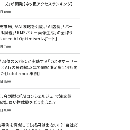
ア―ズ」が開発【ネッ担アクセスランキング】
日 8:00
天市場」がAI戦略を公開。「AI店長」「バー
ャル試着」「RMSバナー画像生成」の全ぼう
akuten AI Optimismレポート】
日 7:00
界23位のメガECが実践する「カスタマーサー
ス×AI」の最適解。3年で顧客満足度144%向
た【Lululemon事例】
日 8:00
天、会話型の「AIコンシェルジュ」で注文額
7％増。買い物体験をどう変えた？
日 8:00
功事例を真似しても成果は出ない！？「自社だ