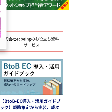
base (1081)
ビィ・フォアード (776)
revico (744)