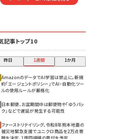
気記事トップ10
昨日
1週間
1か月
AmazonのデータでAI学習は禁止に。新規
約「エージェントポリシー」でAI・自動化ツー
ルの使用ルールが厳格化
日本郵便、お盆期間中は郵便物や「ゆうパッ
ク」などで遅延が発生する可能性
ファーストリテイリング、令和8年熊本地震の
被災地緊急支援でユニクロ商品を2万点寄
贈を決定、1億円規模の寄付を予定