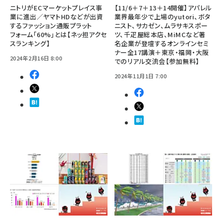
ニトリがECマーケットプレイス事
【11/6＋7＋13＋14開催】アパレル
業に進出／ヤマトHDなどが出資
業界最年少で上場のyutori、ボタ
するファッション通販プラット
ニスト、サカゼン、ムラサキスポー
フォーム「60%」とは【ネッ担アクセ
ツ、千疋屋総本店、MiMCなど著
スランキング】
名企業が登壇するオンラインセミ
ナー全17講演＋東京・福岡・大阪
2024年2月16日 8:00
でのリアル交流会【参加無料】
2024年11月1日 7:00