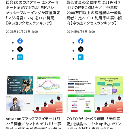
総合ECのカスタマーセンターサ
最低賃金の全国平均は51円引き
ポート満足度1位は「ヨドバシ」／
上げの時給1055円／世帯年収
ヤッホーブルーイングが数量限定
2000万円以上の富裕層は一般消
「マジ福袋2026」 を11/3発売
費者に比べてEC利用率は高い傾
【ネッ担アクセスランキング】
向【ネッ担アクセスランキング】
2025年10月24日 8:00
2024年9月6日 8:00
Amazonブラックフライデー11月
ZOZOが「ゆっくり配送」「送料変
22日開催／ヤマトのデリバリー事
更」を検討へ／「Shopify」でワン
業が36億円の営業赤字【ネッ担ア
ステップ決済を実現できるツール