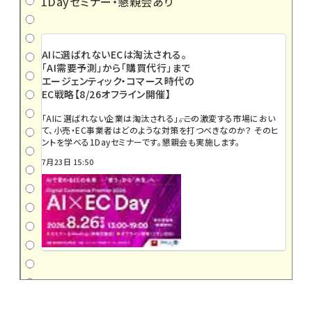
1Dayセミナー・懇親会あり
AIに選ばれないECは淘汰される。
「AI需要予測」から「購買代行」まで
エージェンティック・コマース時代の
EC戦略【8/26オフライン開催】
「AIに選ばれない企業は淘汰される」――。この激変する市場におい
て、小売・EC事業者はどのような対策を打つべきなのか？ そのヒ
ントを学べる1Dayセミナーです。懇親会も実施します。
7月23日 15:50