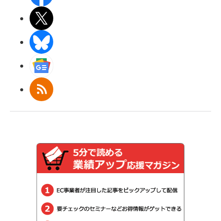
X(エックス)
BlueSky
Googleニュース
RSS