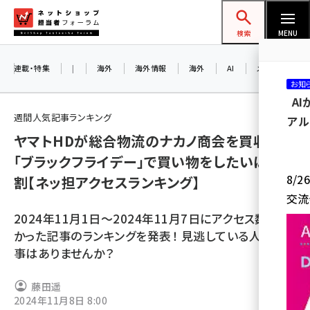
メ
ネットショップ担当者フォーラム
イ
検索
MENU
ン
コ
連載・特集
|
海外
海外情報
海外
AI
メタバース
お知
ン
A
テ
週間人気記事ランキング
アル
ン
ヤマトHDが総合物流のナカノ商会を買収／
ツ
amazon (2259)
「ブラックフライデー」で買い物をしたいは約5
に
8/
割【ネッ担アクセスランキング】
yahoo (1907)
移
交流
動
楽天 (1874)
2024年11月1日～2024年11月7日にアクセス数の多
ecbeing (1211)
かった記事のランキングを発表！ 見逃している人気記
事はありませんか？
アスクル (1122)
base (1083)
藤田遥
2024年11月8日 8:00
ビィ・フォアード (778)