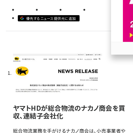
revico (744)
優先するニュース提供元に追加
参加
ヤマトHDが総合物流のナカノ商会を買
収、連結子会社化
総合物流業務を手がけるナカノ商会は、小売事業者や