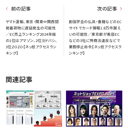
前の記事
次の記事
ヤマト運輸、東京・関東⇔関西間
創価学会の仏具・書籍などのEC
発着荷物に遅延発生の可能性
サイトでカード情報1.8万件漏え
／EC売上ランキング2024年版
いの可能性／東京都が美容EC
の1位はアマゾン、2位ヨドバシ、
などの3社に特商法違反などで
3位ZOZO【ネッ担アクセスラン
業務停止命令【ネッ担アクセスラ
キング】
ンキング】
関連記事